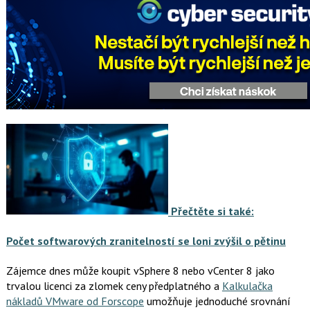
Přečtěte si také:
Počet softwarových zranitelností se loni zvýšil o pětinu
Zájemce dnes může koupit vSphere 8 nebo vCenter 8 jako
trvalou licenci za zlomek ceny předplatného a
Kalkulačka
nákladů VMware od Forscope
umožňuje jednoduché srovnání