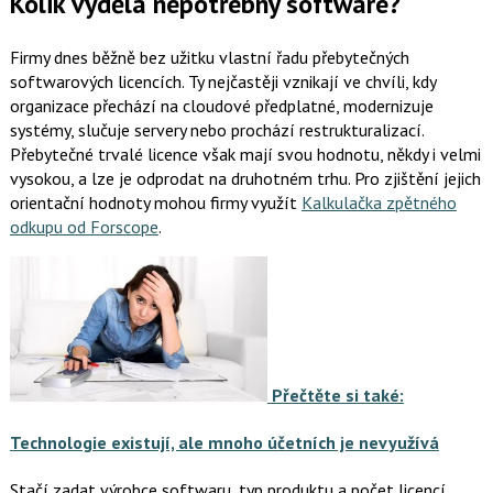
Kolik vydělá nepotřebný software?
Firmy dnes běžně bez užitku vlastní řadu přebytečných
softwarových licencích. Ty nejčastěji vznikají ve chvíli, kdy
organizace přechází na cloudové předplatné, modernizuje
systémy, slučuje servery nebo prochází restrukturalizací.
Přebytečné trvalé licence však mají svou hodnotu, někdy i velmi
vysokou, a lze je odprodat na druhotném trhu. Pro zjištění jejich
orientační hodnoty mohou firmy využít
Kalkulačka zpětného
odkupu od Forscope
.
Přečtěte si také:
Technologie existují, ale mnoho účetních je nevyužívá
Stačí zadat výrobce softwaru, typ produktu a počet licencí.