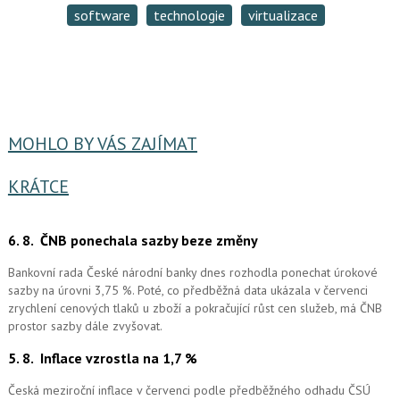
software
technologie
virtualizace
MOHLO BY VÁS ZAJÍMAT
KRÁTCE
6. 8.
ČNB ponechala sazby beze změny
Bankovní rada České národní banky dnes rozhodla ponechat úrokové
sazby na úrovni 3,75 %. Poté, co předběžná data ukázala v červenci
zrychlení cenových tlaků u zboží a pokračující růst cen služeb, má ČNB
prostor sazby dále zvyšovat.
5. 8.
Inflace vzrostla na 1,7 %
Česká meziroční inflace v červenci podle předběžného odhadu ČSÚ