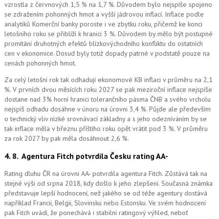
vzrostla z červnových 1,5 % na 1,7 %. Důvodem bylo nejspíše spojeno
se zdražením pohonných hmot a vyšší jádrovou inflací. Inflace podle
analytiků Komerční banky poroste i ve zbytku roku, přičemž ke konci
letošního roku se přiblíží k hranici 3 %. Důvodem by mělo být postupné
promítání druhotných efektů blízkovýchodního konfliktu do ostatních
cen v ekonomice. Dosud byly totiž dopady patrné v podstatě pouze na
cenách pohonných hmot.
Za celý letošní rok tak odhadují ekonomové KB inflaci v průměru na 2,1
%. V prvních dvou měsících roku 2027 se pak meziroční inflace nejspíše
dostane nad 3% horní hranici tolerančního pásma ČNB a svého vrcholu
nejspíš odhadu dosáhne v únoru na úrovni 3,4 %. Půjde ale především
o technický vliv nízké srovnávací základny a s jeho odezníváním by se
tak inflace měla v březnu příštího roku opět vrátit pod 3 %. V průměru
za rok 2027 by pak měla dosáhnout 2,6 %.
4. 8.
Agentura Fitch potvrdila Česku rating AA-
Rating dluhu ČR na úrovni AA- potvrdila agentura Fitch. Zůstává tak na
stejné výši od srpna 2018, kdy došlo k jeho zlepšení. Současná známka
představuje lepší hodnocení, než jakého se od téže agentury dostává
například Francii, Belgii, Slovinsku nebo Estonsku. Ve svém hodnocení
pak Fitch uvádí, že ponechává i stabilní ratingový výhled, neboť