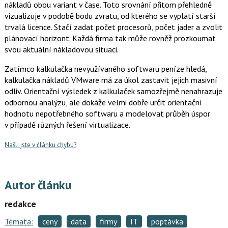
nákladů obou variant v čase. Toto srovnání přitom přehledně
vizualizuje v podobě bodu zvratu, od kterého se vyplatí starší
trvalá licence. Stačí zadat počet procesorů, počet jader a zvolit
plánovací horizont. Každá firma tak může rovněž prozkoumat
svou aktuální nákladovou situaci.
Zatímco kalkulačka nevyužívaného softwaru peníze hledá,
kalkulačka nákladů VMware má za úkol zastavit jejich masivní
odliv. Orientační výsledek z kalkulaček samozřejmě nenahrazuje
odbornou analýzu, ale dokáže velmi dobře určit orientační
hodnotu nepotřebného softwaru a modelovat průběh úspor
v případě různých řešení virtualizace.
Našli jste v článku chybu?
Autor článku
redakce
Témata:
ceny
data
firmy
IT
poptávka