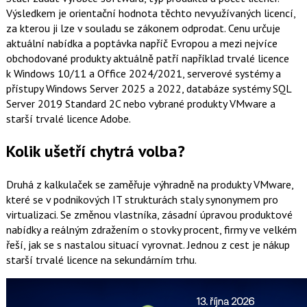
Výsledkem je orientační hodnota těchto nevyužívaných licencí,
za kterou ji lze v souladu se zákonem odprodat. Cenu určuje
aktuální nabídka a poptávka napříč Evropou a mezi nejvíce
obchodované produkty aktuálně patří například trvalé licence
k Windows 10/11 a Office 2024/2021, serverové systémy a
přístupy Windows Server 2025 a 2022, databáze systémy SQL
Server 2019 Standard 2C nebo vybrané produkty VMware a
starší trvalé licence Adobe.
Kolik ušetří chytrá volba?
Druhá z kalkulaček se zaměřuje výhradně na produkty VMware,
které se v podnikových IT strukturách staly synonymem pro
virtualizaci. Se změnou vlastníka, zásadní úpravou produktové
nabídky a reálným zdražením o stovky procent, firmy ve velkém
řeší, jak se s nastalou situací vyrovnat. Jednou z cest je nákup
starší trvalé licence na sekundárním trhu.