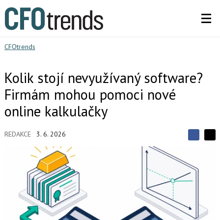
CFOtrends
Kolik stojí nevyužívaný software?
Firmám mohou pomoci nové
online kalkulačky
REDAKCE
3. 6. 2026
S
S
S
d
d
d
í
í
í
l
l
e
e
l
j
j
t
e
t
e
e
t
n
n
a
a
F
s