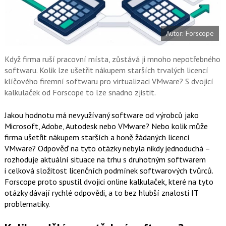
a
í
c
t
e
i
b
X
Autor: Forscope
o
o
k
u
Když firma ruší pracovní místa, zůstává ji mnoho nepotřebného
softwaru. Kolik lze ušetřit nákupem starších trvalých licencí
klíčového firemní softwaru pro virtualizaci VMware? S dvojicí
kalkulaček od Forscope to lze snadno zjistit.
Jakou hodnotu má nevyužívaný software od výrobců jako
Microsoft, Adobe, Autodesk nebo VMware? Nebo kolik může
firma ušetřit nákupem starších a honě žádaných licencí
VMware? Odpověď na tyto otázky nebyla nikdy jednoduchá –
rozhoduje aktuální situace na trhu s druhotným softwarem
i celková složitost licenčních podmínek softwarových tvůrců.
Forscope proto spustil dvojici online kalkulaček, které na tyto
otázky dávají rychlé odpovědi, a to bez hlubší znalosti IT
problematiky.