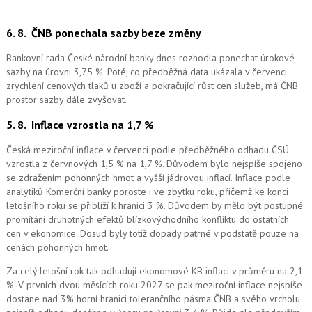
6. 8.
ČNB ponechala sazby beze změny
Bankovní rada České národní banky dnes rozhodla ponechat úrokové
sazby na úrovni 3,75 %. Poté, co předběžná data ukázala v červenci
zrychlení cenových tlaků u zboží a pokračující růst cen služeb, má ČNB
prostor sazby dále zvyšovat.
5. 8.
Inflace vzrostla na 1,7 %
Česká meziroční inflace v červenci podle předběžného odhadu ČSÚ
vzrostla z červnových 1,5 % na 1,7 %. Důvodem bylo nejspíše spojeno
se zdražením pohonných hmot a vyšší jádrovou inflací. Inflace podle
analytiků Komerční banky poroste i ve zbytku roku, přičemž ke konci
letošního roku se přiblíží k hranici 3 %. Důvodem by mělo být postupné
promítání druhotných efektů blízkovýchodního konfliktu do ostatních
cen v ekonomice. Dosud byly totiž dopady patrné v podstatě pouze na
cenách pohonných hmot.
Za celý letošní rok tak odhadují ekonomové KB inflaci v průměru na 2,1
%. V prvních dvou měsících roku 2027 se pak meziroční inflace nejspíše
dostane nad 3% horní hranici tolerančního pásma ČNB a svého vrcholu