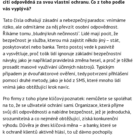
cítí odpovědná za svou vlastní ochranu. Co z toho podle
vás vyplývá?
Tato čísla odhalují zásadní a nebezpečný paradox: vnímáme
riziko, ale odmítáme za něj převzít osobní odpovědnost.
Říkáme tomu „bludný kruh nečinnosti“. Lidé mají pocit, že
bezpečnost je služba, kterou má zajistit někdo jiný – stát,
poskytovatel nebo banka. Tento postoj vede k pasivitě
a vysvětluje, proč tolik lidí ignoruje základní bezpečnostní
návyky, jako je například pravidelná změna hesel, a proč je těžké
prosadit masové využívání účinných nástrojů. Typickým
případem je dvoufaktorové ověření, tedy potvrzení přihlášení
pomocí druhé metody, jako je kód z SMS, které mnoho lidí
vnímá jako obtěžující krok navíc.
Pro firmy z toho plyne klíčový poznatek: nemůžete se spoléhat
na to, že se uživatelé ochrání sami. Organizace, která přijme
svůj díl odpovědnosti a nabídne bezpečnost, jež je jednoduchá,
srozumitelná a co nejméně obtěžující, získá konkurenční
výhodu. Důvěra je dnes klíčová měna – a banky, které se
k ochraně klientů aktivně hlásí, to už dávno pochopily.