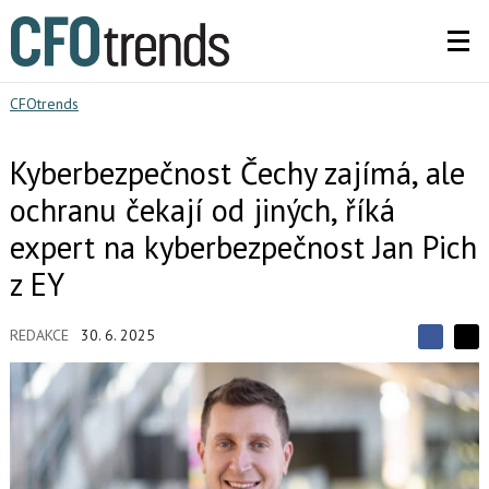
CFOtrends
Kyberbezpečnost Čechy zajímá, ale
ochranu čekají od jiných, říká
expert na kyberbezpečnost Jan Pich
z EY
REDAKCE
30. 6. 2025
S
S
S
d
d
d
í
í
í
l
l
e
e
l
j
j
t
e
t
e
e
t
n
n