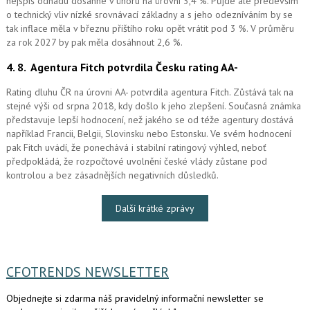
nejspíš odhadu dosáhne v únoru na úrovni 3,4 %. Půjde ale především
o technický vliv nízké srovnávací základny a s jeho odezníváním by se
tak inflace měla v březnu příštího roku opět vrátit pod 3 %. V průměru
za rok 2027 by pak měla dosáhnout 2,6 %.
4. 8.
Agentura Fitch potvrdila Česku rating AA-
Rating dluhu ČR na úrovni AA- potvrdila agentura Fitch. Zůstává tak na
stejné výši od srpna 2018, kdy došlo k jeho zlepšení. Současná známka
představuje lepší hodnocení, než jakého se od téže agentury dostává
například Francii, Belgii, Slovinsku nebo Estonsku. Ve svém hodnocení
pak Fitch uvádí, že ponechává i stabilní ratingový výhled, neboť
předpokládá, že rozpočtové uvolnění české vlády zůstane pod
kontrolou a bez zásadnějších negativních důsledků.
Další krátké zprávy
CFOTRENDS NEWSLETTER
Objednejte si zdarma náš pravidelný informační newsletter se