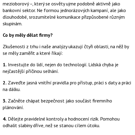
mezioborový –, který se osvěty ujme podobně aktivně jako
bankovní sektor. Ne formou jednorázových kampaní, ale jako
dlouhodobé, srozumitelné komunikace přizpůsobené různým
skupinám.
Co by měly dělat firmy?
Zkušenosti z trhu i naše analýzy ukazují čtyři oblasti, na něž by
se měly zaměřit a které říkají:
1.
Investujte do lidí, nejen do technologií. Lidská chyba je
nejčastější příčinou selhání.
2.
Zaveďte jasná vnitřní pravidla pro přístup, práci s daty a práci
na dálku.
3.
Začněte chápat bezpečnost jako součást firemního
plánování.
4.
Dělejte pravidelné kontroly a hodnocení rizik. Pomohou
odhalit slabiny dříve, než se stanou cílem útoku.