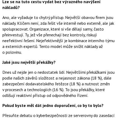
Lze se na tuto cestu vydat bez výrazného navýšení
nákladů?
Ano, ale vyžaduje to chytrý přístup. Největší obavou firem jsou
náklady. Klíčem není, zda řešit vše interně nebo externě, ale jak
spolupracovat. Organizace, které si vše dělají samy, často
přeinvestují. Ty, jež vše přenechají bez kontroly, riskují
neefektivní řešení. Nejefektivnější je kombinace interního týmu
a externích expertů. Tento model může snížit náklady až
o polovinu.
Jaké jsou největší překážky?
Dnes už nejde jen o nedostatek lidí. Největšími překážkami jsou
podle našich závěrů složitost a nejasnost zákona (18 %), dále
zabezpečení dodavatelského řetězce (18 %) a nutnost změn
v procesech a technologiích (16 %). To jsou překážky, které
odlišují reaktivní přístup od odpovědného řízení.
Pokud byste měl dát jedno doporučení, co by to bylo?
Přesuňte debatu o kyberbezpečnosti ze serverovny do zasedací