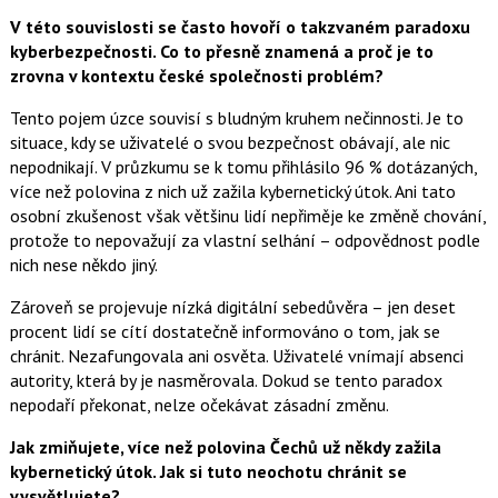
V této souvislosti se často hovoří o takzvaném paradoxu
kyberbezpečnosti. Co to přesně znamená a proč je to
zrovna v kontextu české společnosti problém?
Tento pojem úzce souvisí s bludným kruhem nečinnosti. Je to
situace, kdy se uživatelé o svou bezpečnost obávají, ale nic
nepodnikají. V průzkumu se k tomu přihlásilo 96 % dotázaných,
více než polovina z nich už zažila kybernetický útok. Ani tato
osobní zkušenost však většinu lidí nepřiměje ke změně chování,
protože to nepovažují za vlastní selhání – odpovědnost podle
nich nese někdo jiný.
Zároveň se projevuje nízká digitální sebedůvěra – jen deset
procent lidí se cítí dostatečně informováno o tom, jak se
chránit. Nezafungovala ani osvěta. Uživatelé vnímají absenci
autority, která by je nasměrovala. Dokud se tento paradox
nepodaří překonat, nelze očekávat zásadní změnu.
Jak zmiňujete, více než polovina Čechů už někdy zažila
kybernetický útok. Jak si tuto neochotu chránit se
vysvětlujete?