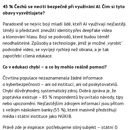
43 % Čechů se necítí bezpečně při využívání AI. Čím si tyto
obavy vysvětlujete?
Paradoxně se nejvíc bojí mladí lidé, kteří AI využívají nejčastěji.
Umějí si představit zneužití identity přes deepfake videa
a klonování hlasu. Bojí se podvodů, které budou téměř
neodhalitelné. Způsoby a technologie, jimiž je možné „vyrobit“
podvodné video, se vyvíjejí rychleji než obrana, a je tak
zapotřebí cílená edukace.
Co v edukaci chybí – a co by mohlo reálně pomoci?
Čtvrtina populace nezaznamenala žádné informace
o kyberbezpečnosti – ani od institucí, ani od poskytovatelů.
Chybí důvěryhodný, systematický zdroj. Dobrá zpráva je, že
poptávka existuje – 85 % respondentů by uvítalo návody, tipy
nebo upozornění. Nejčastějším zdrojem informací jsou přitom
s velkým náskokem banky (55 %), které masivně předstihují
média i státní instituce jako NÚKIB.
Právě zde je inspirace: potřebujeme silný subjekt – státní či