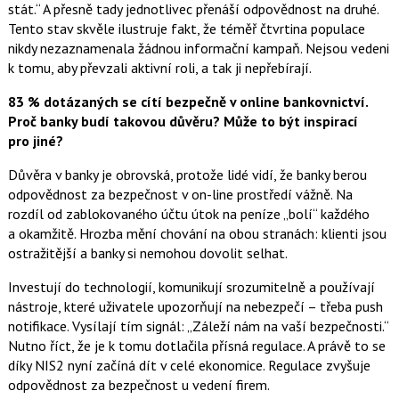
stát.“ A přesně tady jednotlivec přenáší odpovědnost na druhé.
Tento stav skvěle ilustruje fakt, že téměř čtvrtina populace
nikdy nezaznamenala žádnou informační kampaň. Nejsou vedeni
k tomu, aby převzali aktivní roli, a tak ji nepřebírají.
83 % dotázaných se cítí bezpečně v online bankovnictví.
Proč banky budí takovou důvěru? Může to být inspirací
pro jiné?
Důvěra v banky je obrovská, protože lidé vidí, že banky berou
odpovědnost za bezpečnost v on-line prostředí vážně. Na
rozdíl od zablokovaného účtu útok na peníze „bolí“ každého
a okamžitě. Hrozba mění chování na obou stranách: klienti jsou
ostražitější a banky si nemohou dovolit selhat.
Investují do technologií, komunikují srozumitelně a používají
nástroje, které uživatele upozorňují na nebezpečí – třeba push
notifikace. Vysílají tím signál: „Záleží nám na vaší bezpečnosti.“
Nutno říct, že je k tomu dotlačila přísná regulace. A právě to se
díky NIS2 nyní začíná dít v celé ekonomice. Regulace zvyšuje
odpovědnost za bezpečnost u vedení firem.