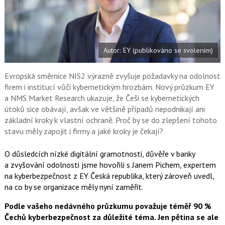
a
a
F
s
a
í
c
t
e
i
b
X
Autor: EY (publikováno se svolením)
o
o
k
u
Evropská směrnice NIS2 výrazně zvyšuje požadavky na odolnost
firem i institucí vůči kybernetickým hrozbám. Nový průzkum EY
a NMS Market Research ukazuje, že Češi se kybernetických
útoků sice obávají, avšak ve většině případů nepodnikají ani
základní kroky k vlastní ochraně. Proč by se do zlepšení tohoto
stavu měly zapojit i firmy a jaké kroky je čekají?
O důsledcích nízké digitální gramotnosti, důvěře v banky
a zvyšování odolnosti jsme hovořili s Janem Pichem, expertem
na kyberbezpečnost z EY Česká republika, který zároveň uvedl,
na co by se organizace měly nyní zaměřit.
Podle vašeho nedávného průzkumu považuje téměř 90 %
Čechů kyberbezpečnost za důležité téma. Jen pětina se ale