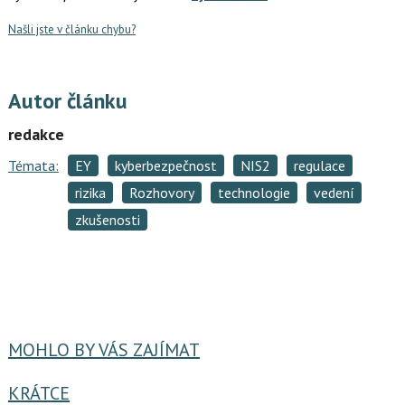
Našli jste v článku chybu?
Autor článku
redakce
Témata:
EY
kyberbezpečnost
NIS2
regulace
rizika
Rozhovory
technologie
vedení
zkušenosti
MOHLO BY VÁS ZAJÍMAT
KRÁTCE