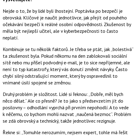
Nejde o to, že by lidé byli lhostejní. Poptávka po bezpečí je
obrovská. Klíčové je naučit jednotlivce, jak přejít od pouhého
očekávání bezpečí k reálné osobní odpovědnosti. Zkušenost by
měla být nejlepší učitel, ale v kyberbezpečnosti to často
neplatí.
Kombinuje se tu několik faktorů. Je třeba se ptát, jak „bolestivá“
ta zkušenost byla. Pokud někomu na den zablokovali sociální
sítě nebo mu přišel podvodný
e-mail, je to sice nepříjemné, ale
není to typ katastrofy, který vás donutí změnit návyky. Často
chybí silný odstrašující moment, který by ospravedlnil to
vnímané úsilí spojené se změnou.
Druhý problém je složitost. Lidé si řeknou: „Dobře, měl bych
něco dělat.“ Ale co přesně? Je to jako s předsevzetím jít do
posilovny – odhodlání vyprchá při prvním nepohodlí. A to vede
k něčemu, co bychom mohli nazvat „naučená bezmoc“. Problém
se zdá obrovský a technický, takže jednotlivec rezignuje.
Řekne si: „Tomuhle nerozumím, nejsem expert, tohle má řešit