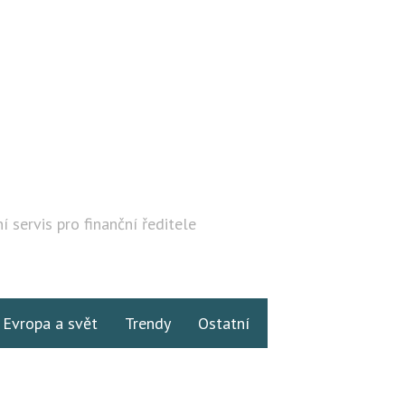
í servis pro finanční ředitele
Hledat
Evropa a svět
Trendy
Ostatní