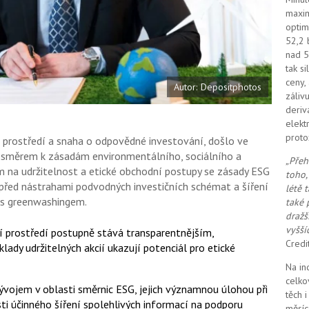
k
maxim
u
optim
52,2 
nad 5
tak s
ceny,
Autor: Depositphotos
záliv
deriv
elekt
proto
 prostředí a snaha o odpovědné investování, došlo ve
 směrem k zásadám environmentálního, sociálního a
„Přeh
m na udržitelnost a etické obchodní postupy se zásady ESG
toho,
před nástrahami podvodných investičních schémat a šíření
létě 
 s greenwashingem.
také 
dražš
vyšší
í prostředí postupně stává transparentnějším,
Credi
lady udržitelných akcií ukazují potenciál pro etické
Na in
celko
vojem v oblasti směrnic ESG, jejich významnou úlohou při
těch 
sti účinného šíření spolehlivých informací na podporu
měsíc