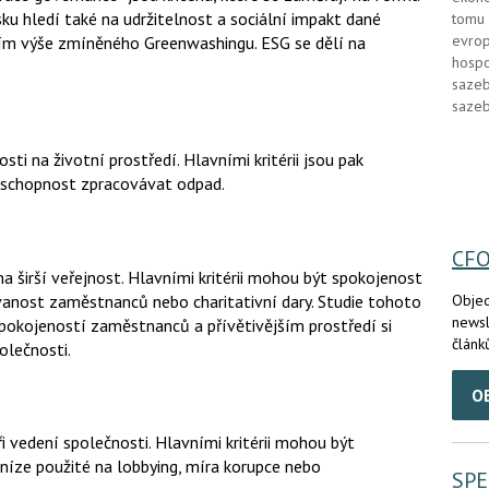
sku hledí také na udržitelnost a sociální impakt dané
tomu 
evrop
ším výše zmíněného Greenwashingu. ESG se dělí na
hospo
sazeb
sazeb
ti na životní prostředí. Hlavními kritérii jsou pak
o schopnost zpracovávat odpad.
CF
na širší veřejnost. Hlavními kritérii mohou být spokojenost
ovanost zaměstnanců nebo charitativní dary. Studie tohoto
Objed
newsl
 spokojeností zaměstnanců a přívětivějším prostředí si
článk
olečnosti.
O
i vedení společnosti. Hlavními kritérii mohou být
ze použité na lobbying, míra korupce nebo
SPE