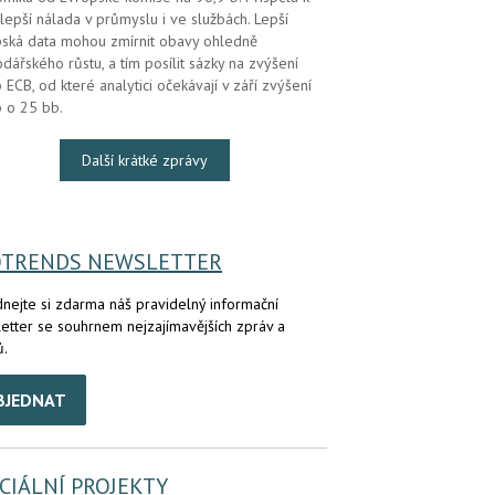
lepší nálada v průmyslu i ve službách. Lepší
ská data mohou zmírnit obavy ohledně
dářského růstu, a tím posílit sázky na zvýšení
 ECB, od které analytici očekávají v září zvýšení
 o 25 bb.
Další krátké zprávy
OTRENDS NEWSLETTER
nejte si zdarma náš pravidelný informační
etter se souhrnem nejzajímavějších zpráv a
ů.
BJEDNAT
CIÁLNÍ PROJEKTY