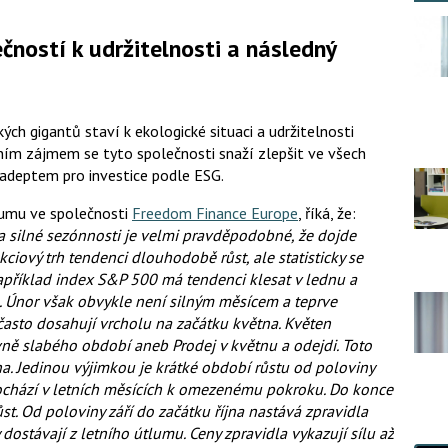
čností k udržitelnosti a následný
ch gigantů staví k ekologické situaci a udržitelnosti
tním zájmem se tyto společnosti snaží zlepšit ve všech
adeptem pro investice podle ESG.
kumu ve společnosti
Freedom Finance Europe
, říká, že:
a silné sezónnosti je velmi pravděpodobné, že dojde
ciový trh tendenci dlouhodobě růst, ale statisticky se
apříklad index S&P 500 má tendenci klesat v lednu a
. Únor však obvykle není silným měsícem a teprve
a často dosahují vrcholu na začátku května. Květen
ně slabého období aneb Prodej v květnu a odejdi. Toto
a. Jedinou výjimkou je krátké období růstu od poloviny
ochází v letních měsících k omezenému pokroku. Do konce
st. Od poloviny září do začátku října nastává zpravidla
 dostávají z letního útlumu. Ceny zpravidla vykazují sílu až