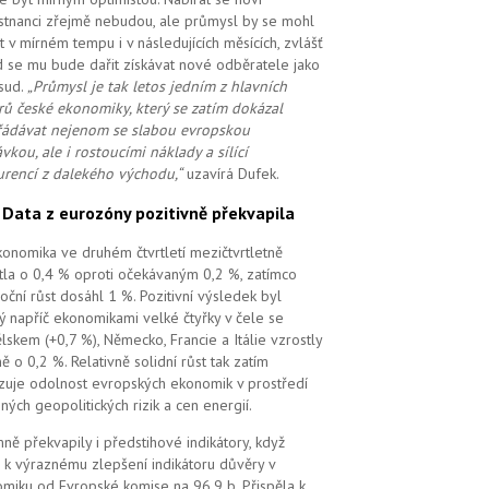
tnanci zřejmě nebudou, ale průmysl by se mohl
t v mírném tempu i v následujících měsících, zvlášť
 se mu bude dařit získávat nové odběratele jako
sud.
„Průmysl je tak letos jedním z hlavních
ů české ekonomiky, který se zatím dokázal
ádávat nejenom se slabou evropskou
vkou, ale i rostoucími náklady a sílící
rencí z dalekého východu,“
uzavírá Dufek.
.
Data z eurozóny pozitivně překvapila
ekonomika ve druhém čtvrtletí mezičtvrtletně
tla o 0,4 % oproti očekávaným 0,2 %, zatímco
oční růst dosáhl 1 %. Pozitivní výsledek byl
ý napříč ekonomikami velké čtyřky v čele se
lskem (+0,7 %), Německo, Francie a Itálie vzrostly
ě o 0,2 %. Relativně solidní růst tak zatím
zuje odolnost evropských ekonomik v prostředí
ných geopolitických rizik a cen energií.
mně překvapily i předstihové indikátory, když
 k výraznému zlepšení indikátoru důvěry v
miku od Evropské komise na 96,9 b. Přispěla k