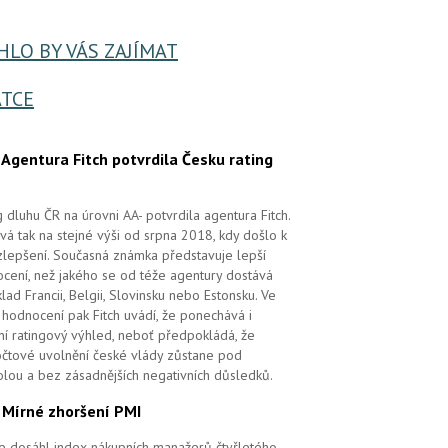
LO BY VÁS ZAJÍMAT
TCE
.
Agentura Fitch potvrdila Česku rating
g dluhu ČR na úrovni AA- potvrdila agentura Fitch.
vá tak na stejné výši od srpna 2018, kdy došlo k
zlepšení. Současná známka představuje lepší
cení, než jakého se od téže agentury dostává
klad Francii, Belgii, Slovinsku nebo Estonsku. Ve
hodnocení pak Fitch uvádí, že ponechává i
lní ratingový výhled, neboť předpokládá, že
čtové uvolnění české vlády zůstane pod
olou a bez zásadnějších negativních důsledků.
.
Mírné zhoršení PMI
e dosáhl index nákupních manažerů čtyřletého