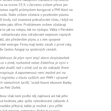
a na úrovni 53,9, v červenci ovšem přece jen
ismus napříč průmyslem korigoval a PMI klesl na
bodu. Stále ovšem zůstává v pozitivním pásmu
0 body, což znamená pokračování růstu, i když ne
ilném jako dříve. Problémem ovšem zůstávají
 a to jak na vstupu, tak na výstupu. Válka v Perském
u odstartovala vlnu zdražování nejenom ropných
átů, ale především plynu a s ním spojené
rické energie. Firmy mají tento zásah z první ruky,
že častou fungují na spotových cenách.
lédnout, že plyn nyní stojí skoro dvojnásobek
 co v zimě, rozhodně nelze. Elektřina je nyní v
také dražší než v zimě, což se do nákladů firem
propisuje. A zapomenout ne
ní možné
ani na
í logistiku z titulu vyšších cen PHM i výrazně
ch námořních tarifů,“
uvádí hlavní ekonom Banky
tas Petr Dufek.
dexu však není podle něj zajímavá ani tak jeho
vá hodnota, jako spíše vyhodnocení zakázek. A
i nadále přibývá, takže je možné i pro příští
e být mírným optimistou. Nabírat se noví