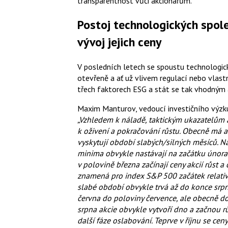
transparentnost vůči akcionářům.
Postoj technologických spole
vývoj jejich ceny
V posledních letech se spoustu technologický
otevřeně a ať už vlivem regulací nebo vlas
třech faktorech ESG a stát se tak vhodným 
Maxim Manturov, vedoucí investičního výz
„Vzhledem k náladě, taktickým ukazatelům 
k oživení a pokračování růstu. Obecně má ak
vyskytují období slabých/silných měsíců. N
minima obvykle nastávají na začátku února
v polovině března začínají ceny akcií růst 
znamená pro index S&P 500 začátek relativ
slabé období obvykle trvá až do konce srpn
června do poloviny července, ale obecně d
srpna akcie obvykle vytvoří dno a začnou rů
další fáze oslabování. Teprve v říjnu se ceny