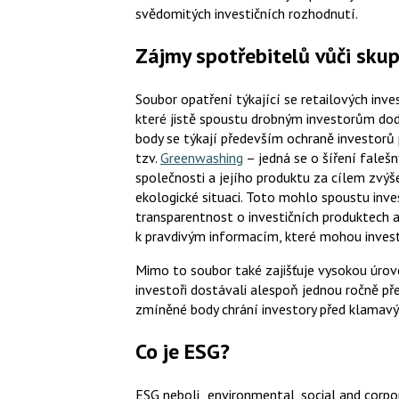
svědomitých investičních rozhodnutí.
Zájmy spotřebitelů vůči skup
Soubor opatření týkající se retailových inv
které jistě spoustu drobným investorům dodaj
body se týkají především ochraně investorů 
tzv.
Greenwashing
– jedná se o šíření falešn
společnosti a jejího produktu za cílem zvýš
ekologické situaci. Toto mohlo spoustu in
transparentnost o investičních produktech 
k pravdivým informacím, které mohou investo
Mimo to soubor také zajišťuje vysokou úrove
investoři dostávali alespoň jednou ročně přeh
zmíněné body chrání investory před klamavý
Co je ESG?
ESG neboli „environmental, social and corpo