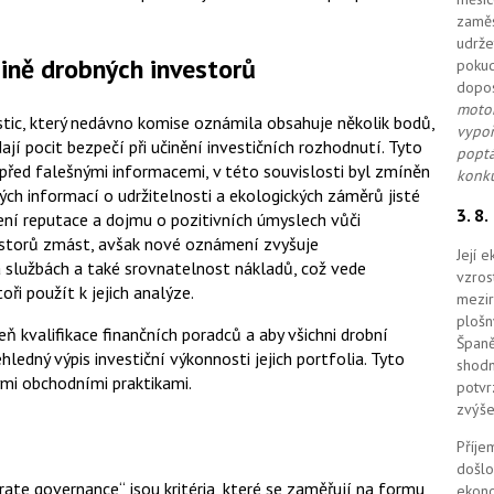
zaměs
udrže
ině drobných investorů
pokud
dopo
motor
estic, který nedávno komise oznámila obsahuje několik bodů,
vypoř
í pocit bezpečí při učinění investičních rozhodnutí. Tyto
poptá
před falešnými informacemi, v této souvislosti byl zmíněn
konku
ých informací o udržitelnosti a ekologických záměrů jisté
3. 8
ení reputace a dojmu o pozitivních úmyslech vůči
vestorů zmást, avšak nové oznámení zvyšuje
Její 
a službách a také srovnatelnost nákladů, což vede
vzros
ři použít k jejich analýze.
mezir
plošn
ň kvalifikace finančních poradců a aby všichni drobní
Španě
ledný výpis investiční výkonnosti jejich portfolia. Tyto
shodn
mi obchodními praktikami.
potvr
zvýše
Příje
došlo
rate governance“ jsou kritéria, které se zaměřují na formu
ekono