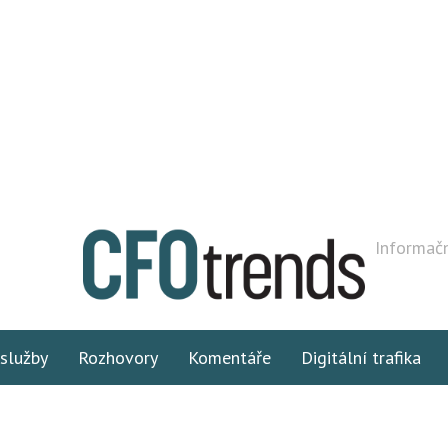
Informačn
 služby
Rozhovory
Komentáře
Digitální trafika