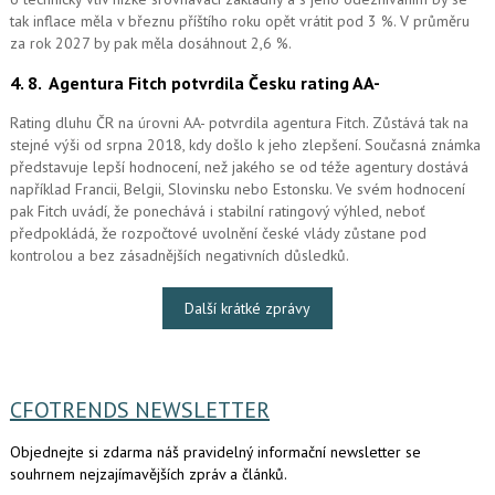
tak inflace měla v březnu příštího roku opět vrátit pod 3 %. V průměru
za rok 2027 by pak měla dosáhnout 2,6 %.
4. 8.
Agentura Fitch potvrdila Česku rating AA-
Rating dluhu ČR na úrovni AA- potvrdila agentura Fitch. Zůstává tak na
stejné výši od srpna 2018, kdy došlo k jeho zlepšení. Současná známka
představuje lepší hodnocení, než jakého se od téže agentury dostává
například Francii, Belgii, Slovinsku nebo Estonsku. Ve svém hodnocení
pak Fitch uvádí, že ponechává i stabilní ratingový výhled, neboť
předpokládá, že rozpočtové uvolnění české vlády zůstane pod
kontrolou a bez zásadnějších negativních důsledků.
Další krátké zprávy
CFOTRENDS NEWSLETTER
Objednejte si zdarma náš pravidelný informační newsletter se
souhrnem nejzajímavějších zpráv a článků.