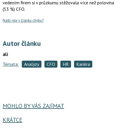
vedením firem si v průzkumu stěžovala více než polovina
(53 %) CFO.
Našli jste v článku chybu?
Autor článku
ali
Témata:
Analýzy
CFO
HR
Kariéra
MOHLO BY VÁS ZAJÍMAT
KRÁTCE