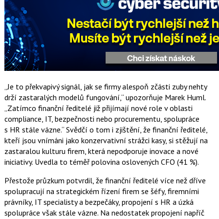
„Je to překvapivý signál, jak se firmy alespoň zčásti zuby nehty
drží zastaralých modelů fungování,“ upozorňuje Marek Huml.
„Zatímco finanční ředitelé již přijímají nové role v oblasti
compliance, IT, bezpečnosti nebo procurementu, spolupráce
s HR stále vázne.“ Svědčí o tom i zjištění, že finanční ředitelé,
kteří jsou vnímáni jako konzervativní strážci kasy, si stěžují na
zastaralou kulturu firem, která nepodporuje inovace a nové
iniciativy. Uvedla to téměř polovina oslovených CFO (41 %).
Přestože průzkum potvrdil, že finanční ředitelé více než dříve
spolupracují na strategickém řízení firem se šéfy, firemními
právníky, IT specialisty a bezpečáky, propojení s HR a úzká
spolupráce však stále vázne. Na nedostatek propojení napříč