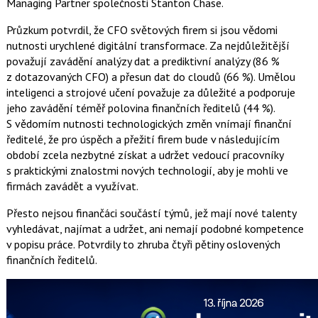
Managing Partner společnosti Stanton Chase.
Průzkum potvrdil, že CFO světových firem si jsou vědomi
nutnosti urychlené digitální transformace. Za nejdůležitější
považují zavádění analýzy dat a prediktivní analýzy (86 %
z dotazovaných CFO) a přesun dat do cloudů (66 %). Umělou
inteligenci a strojové učení považuje za důležité a podporuje
jeho zavádění téměř polovina finančních ředitelů (44 %).
S vědomím nutnosti technologických změn vnímají finanční
ředitelé, že pro úspěch a přežití firem bude v následujícím
období zcela nezbytné získat a udržet vedoucí pracovníky
s praktickými znalostmi nových technologií, aby je mohli ve
firmách zavádět a využívat.
Přesto nejsou finančáci součástí týmů, jež mají nové talenty
vyhledávat, najímat a udržet, ani nemají podobné kompetence
v popisu práce. Potvrdily to zhruba čtyři pětiny oslovených
finančních ředitelů.