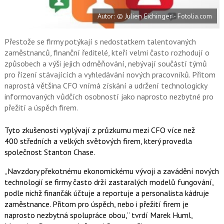
e
i
b
X
Autor: © Julien Eichinger - Fotolia.com
o
o
k
u
Přestože se firmy potýkají s nedostatkem talentovaných
zaměstnanců, finanční ředitelé, kteří velmi často rozhodují o
způsobech a výši jejich odměňování, nebývají součástí týmů
pro řízení stávajících a vyhledávání nových pracovníků. Přitom
naprostá většina CFO vnímá získání a udržení technologicky
informovaných vůdčích osobností jako naprosto nezbytné pro
přežití a úspěch firem.
Tyto zkušenosti vyplývají z průzkumu mezi CFO více než
400 středních a velkých světových firem, který provedla
společnost Stanton Chase.
„Navzdory překotnému ekonomickému vývoji a zavádění nových
technologií se firmy často drží zastaralých modelů fungování,
podle nichž finančák účtuje a reportuje a personalista kádruje
zaměstnance. Přitom pro úspěch, nebo i přežití firem je
naprosto nezbytná spolupráce obou,“ tvrdí Marek Huml,