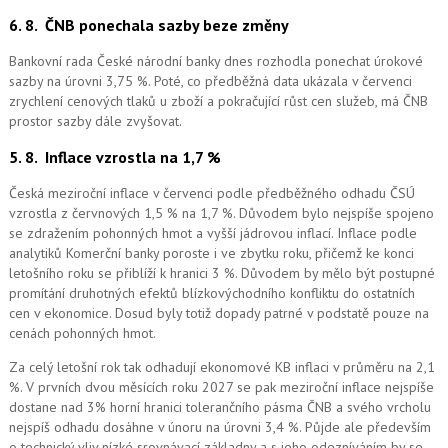
6. 8.
ČNB ponechala sazby beze změny
Bankovní rada České národní banky dnes rozhodla ponechat úrokové
sazby na úrovni 3,75 %. Poté, co předběžná data ukázala v červenci
zrychlení cenových tlaků u zboží a pokračující růst cen služeb, má ČNB
prostor sazby dále zvyšovat.
5. 8.
Inflace vzrostla na 1,7 %
Česká meziroční inflace v červenci podle předběžného odhadu ČSÚ
vzrostla z červnových 1,5 % na 1,7 %. Důvodem bylo nejspíše spojeno
se zdražením pohonných hmot a vyšší jádrovou inflací. Inflace podle
analytiků Komerční banky poroste i ve zbytku roku, přičemž ke konci
letošního roku se přiblíží k hranici 3 %. Důvodem by mělo být postupné
promítání druhotných efektů blízkovýchodního konfliktu do ostatních
cen v ekonomice. Dosud byly totiž dopady patrné v podstatě pouze na
cenách pohonných hmot.
Za celý letošní rok tak odhadují ekonomové KB inflaci v průměru na 2,1
%. V prvních dvou měsících roku 2027 se pak meziroční inflace nejspíše
dostane nad 3% horní hranici tolerančního pásma ČNB a svého vrcholu
nejspíš odhadu dosáhne v únoru na úrovni 3,4 %. Půjde ale především
o technický vliv nízké srovnávací základny a s jeho odezníváním by se