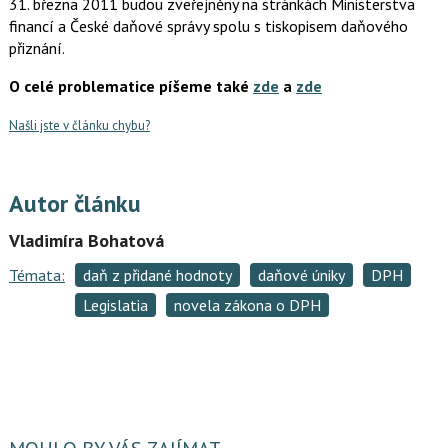
31. března 2011 budou zveřejněny na stránkách Ministerstva
financí a České daňové správy spolu s tiskopisem daňového
přiznání.
O celé problematice píšeme také
zde
a
zde
Našli jste v článku chybu?
Autor článku
Vladimíra Bohatová
Témata:
daň z přidané hodnoty
daňové úniky
DPH
Legislatia
novela zákona o DPH