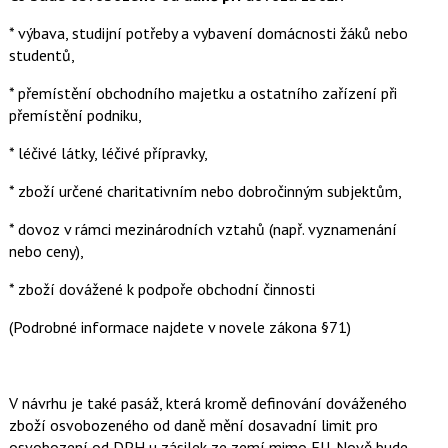
* výbava, studijní potřeby a vybavení domácnosti žáků nebo
studentů,
* přemístění obchodního majetku a ostatního zařízení při
přemístění podniku,
* léčivé látky, léčivé přípravky,
* zboží určené charitativním nebo dobročinným subjektům,
* dovoz v rámci mezinárodních vztahů (např. vyznamenání
nebo ceny),
* zboží dovážené k podpoře obchodní činnosti
(Podrobné informace najdete v novele zákona §71)
V návrhu je také pasáž, která kromě definování dováženého
zboží osvobozeného od daně mění dosavadní limit pro
osvobození od DPH u zásilek ze zemí mimo EU. Nově bude