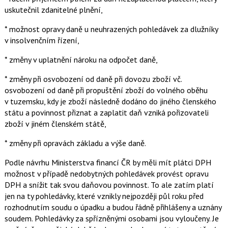
uskutečnil zdanitelné plnění,
* možnost opravy daně u neuhrazených pohledávek za dlužníky
v insolvenčním řízení,
* změny v uplatnění nároku na odpočet daně,
* změny při osvobození od daně při dovozu zboží vč.
osvobození od daně při propuštění zboží do volného oběhu
v tuzemsku, kdy je zboží následně dodáno do jiného členského
státu a povinnost přiznat a zaplatit daň vzniká pořizovateli
zboží v jiném členském státě,
* změny při opravách základu a výše daně.
Podle návrhu Ministerstva financí ČR by měli mít plátci DPH
možnost v případě nedobytných pohledávek provést opravu
DPH a snížit tak svou daňovou povinnost. To ale zatím platí
jen na ty pohledávky, které vznikly nejpozději půl roku před
rozhodnutím soudu o úpadku a budou řádně přihlášeny a uznány
soudem. Pohledávky za spřízněnými osobami jsou vyloučeny. Je