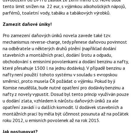
tento limit snížen na 22 eur, s výjimkou alkoholických nápojů,
parfémů, toaletní vody, tabáku a tabákových výrobků.
Zamezit daňové úniky!
Pro zamezení daňových úniků novela zavede také tzv.
mechanismus reverse-charge, tedy přenese daňovou povinnost
na odběratele u některých druhů plnění (například dodání
stavebních a montážních prací, dodání šrotu a odpadu,
obchodování s emisními povolenkami a dodání benzinu a nafty,
které přesahuje 1500 l na jednu dodávku). V případě benzinu a
nafty není použití tohoto systému v souladu s evropskou
směrnicí, proto musela ČR požádat o výjimku. Pokud by ji
Komise neudělila, bude nutné opatření pro dodávky benzinu a
nafty z novely vypustit. Dosud byl tento princip využíván pouze
u dodání zlata, vzhledem k nárůstu daňových úniků za ale
opatření zavádí i u dalších komodit. U dodávek stavebních a
montážních prací by měla být účinnost posunuta až na počátek
roku 2012, u emisních povolenek až na rok 2015.
Jak postupovat?