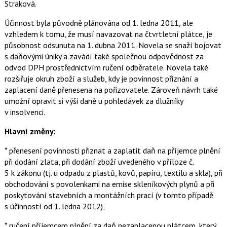
Straková.
o
k
Účinnost byla původně plánována od 1. ledna 2011, ale
u
vzhledem k tomu, že musí navazovat na čtvrtletní plátce, je
působnost odsunuta na 1. dubna 2011. Novela se snaží bojovat
s daňovými úniky a zavádí také společnou odpovědnost za
odvod DPH prostřednictvím ručení odběratele. Novela také
rozšiřuje okruh zboží a služeb, kdy je povinnost přiznání a
zaplacení daně přenesena na pořizovatele. Zároveň návrh také
umožní opravit si výši daně u pohledávek za dlužníky
v insolvenci.
Hlavní změny:
* přenesení povinnosti přiznat a zaplatit daň na příjemce plnění
při dodání zlata, při dodání zboží uvedeného v příloze č.
5 k zákonu (tj. u odpadu z plastů, kovů, papíru, textilu a skla), při
obchodování s povolenkami na emise skleníkových plynů a při
poskytování stavebních a montážních prací (v tomto případě
s účinností od 1. ledna 2012),
* ručení příjemcem plnění za daň nezaplacenou plátcem, který