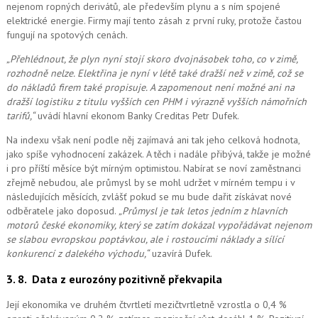
nejenom ropných derivátů, ale především plynu a s ním spojené
elektrické energie. Firmy mají tento zásah z první ruky, protože častou
fungují na spotových cenách.
„Přehlédnout, že plyn nyní stojí skoro dvojnásobek toho, co v zimě,
rozhodně nelze. Elektřina je nyní v létě také dražší než v zimě, což se
do nákladů firem také propisuje. A zapomenout ne
ní možné
ani na
dražší logistiku z titulu vyšších cen PHM i výrazně vyšších námořních
tarifů,“
uvádí hlavní ekonom Banky Creditas Petr Dufek.
Na indexu však není podle něj zajímavá ani tak jeho celková hodnota,
jako spíše vyhodnocení zakázek. A těch i nadále přibývá, takže je možné
i pro příští měsíce být mírným optimistou. Nabírat se noví zaměstnanci
zřejmě nebudou, ale průmysl by se mohl udržet v mírném tempu i v
následujících měsících, zvlášť pokud se mu bude dařit získávat nové
odběratele jako doposud.
„Průmysl je tak letos jedním z hlavních
motorů české ekonomiky, který se zatím dokázal vypořádávat nejenom
se slabou evropskou poptávkou, ale i rostoucími náklady a sílící
konkurencí z dalekého východu,“
uzavírá Dufek.
3. 8.
Data z eurozóny pozitivně překvapila
Její ekonomika ve druhém čtvrtletí mezičtvrtletně vzrostla o 0,4 %