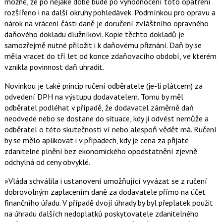
možné, že po nějaké době bude po vyhodnocení toto opatření
rozšířeno i na další okruhy pohledávek. Podmínkou pro opravu a
nárok na vrácení části daně je doručení zvláštního opravného
daňového dokladu dlužníkovi. Kopie těchto dokladů je
samozřejmě nutné přiložit i k daňovému přiznání. Daň by se
měla vracet do tří let od konce zdaňovacího období, ve kterém
vznikla povinnost daň uhradit.
Novinkou je také princip ručení odběratele (je-li plátcem) za
odvedení DPH na výstupu dodavatelem. Tomu by měl
odběratel podléhat v případě, že dodavatel záměrně daň
neodvede nebo se dostane do situace, kdy ji odvést nemůže a
odběratel o této skutečnosti ví nebo alespoň vědět má. Ručení
by se mělo aplikovat i v případech, kdy je cena za přijaté
zdanitelné plnění bez ekonomického opodstatnění zjevně
odchylná od ceny obvyklé.
»Vláda schválila i ustanovení umožňující vyvázat se z ručení
dobrovolným zaplacením daně za dodavatele přímo na účet
finančního úřadu. V případě dvojí úhrady by byl přeplatek použit
na úhradu dalších nedoplatků poskytovatele zdanitelného