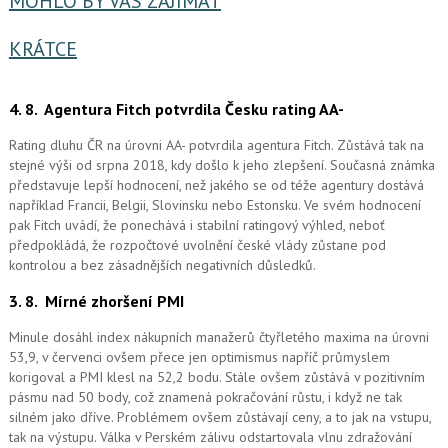
MOHLO BY VÁS ZAJÍMAT
KRÁTCE
4. 8.
Agentura Fitch potvrdila Česku rating AA-
Rating dluhu ČR na úrovni AA- potvrdila agentura Fitch. Zůstává tak na
stejné výši od srpna 2018, kdy došlo k jeho zlepšení. Současná známka
představuje lepší hodnocení, než jakého se od téže agentury dostává
například Francii, Belgii, Slovinsku nebo Estonsku. Ve svém hodnocení
pak Fitch uvádí, že ponechává i stabilní ratingový výhled, neboť
předpokládá, že rozpočtové uvolnění české vlády zůstane pod
kontrolou a bez zásadnějších negativních důsledků.
3. 8.
Mírné zhoršení PMI
Minule dosáhl index nákupních manažerů čtyřletého maxima na úrovni
53,9, v červenci ovšem přece jen optimismus napříč průmyslem
korigoval a PMI klesl na 52,2 bodu. Stále ovšem zůstává v pozitivním
pásmu nad 50 body, což znamená pokračování růstu, i když ne tak
silném jako dříve. Problémem ovšem zůstávají ceny, a to jak na vstupu,
tak na výstupu. Válka v Perském zálivu odstartovala vlnu zdražování