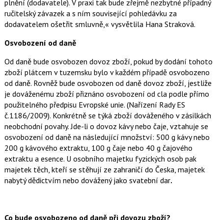
plnění (dodavatele). V praxi tak bude zřejmě nezbytné případný
ručitelský závazek a s ním související pohledávku za
dodavatelem ošetřit smluvně,« vysvětlila Hana Straková.
Osvobození od daně
Od daně bude osvobozen dovoz zboží, pokud by dodání tohoto
zboží plátcem v tuzemsku bylo v každém případě osvobozeno
od daně. Rovněž bude osvobozen od daně dovoz zboží, jestliže
je dováženému zboží přiznáno osvobození od cla podle přímo
použitelného předpisu Evropské unie. (Nařízení Rady ES
č.1186/2009). Konkrétně se týká zboží dováženého v zásilkách
neobchodní povahy. Jde-li o dovoz kávy nebo čaje, vztahuje se
osvobození od daně na následující množství: 500 g kávy nebo
200 g kávového extraktu, 100 g čaje nebo 40 g čajového
extraktu a esence. U osobního majetku fyzických osob pak
majetek těch, kteří se stěhují ze zahraničí do Česka, majetek
nabytý dědictvím nebo dovážený jako svatební dar
.
Co bude osvobozeno od daně při dovozu zboží?