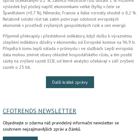
oproti očekávaným 0,2 %, zatímco meziroční růst dosáhl 1 %. Pozitivní
výsledek byl plošný napříč ekonomikami velké čtyřky v čele se
Španělskem (+0,7 %), Německo, Francie a Itálie vzrostly shodně o 0,2 %.
Relativně solidní růst tak zatím potvrzuje odolnost evropských
ekonomik v prostředí zvýšených geopolitických rizik a cen energií.
Příjemně překvapily i předstihové indikátory, když došlo k výraznému
zlepšení indikátoru důvěry v ekonomiku od Evropské komise na 96,9 b.
Přispěla k tomu lepší nálada v průmyslu i ve službách. Lepší evropská
data mohou zmírnit obavy ohledně hospodářského růstu, a tím posílit
sázky na zvýšení sazeb ECB, od které analytici očekávají v září zvýšení
sazeb o 25 bb.
Další krátké zprávy
CFOTRENDS NEWSLETTER
Objednejte si zdarma náš pravidelný informační newsletter se
souhrnem nejzajímavějších zpráv a článků.