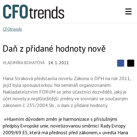
CFOtrends
Daň z přidané hodnoty nově
VLADIMÍRA BOHATOVÁ
14. 1. 2011
S
S
S
d
d
d
í
Hana Straková představila novelu Zákona o DPH na rok 2011,
í
í
l
l
jejíž byla spoluautorkou. Na semináři organizovaném
e
e
l
j
Nakladatelstvím FORUM se jeho účastníci dozvěděli, jaký je
j
t
e
t
účel novely a nejdůležitější změny ve srovnání se současným
e
e
t
n
zákonem č. 235/2004 Sb., o dani z přidané hodnoty.
n
a
a
F
s
a
»Hlavním důvodem změn je harmonizace s příslušnými
í
c
t
předpisy Evropské unie, novelizovanou směrnicí Rady Evropy
e
i
2009/69 ES, která má přednost před zákonem,« uvedla Hana
b
X
o