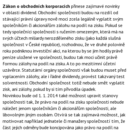
Zákon o obchodních korporacích
přinese zajímavé novinky
v oblasti dividend. Obchodní společnosti budou na rozdíl od
stávající právní úpravy nově moci zcela legálně vyplatit svým
společníkům či akcionářům zálohu na podíl na zisku. Pokud se
tedy společníci společnosti s ručením omezeným, která má na
svých účtech miliardy nerozděleného zisku (jako každá slušná
společnost v České republice), rozhodnou, že ve druhé polovině
roku podniknou investiční akci, na kterou by se jim hodily právě
peníze uložené ve společnosti, budou tak moci učinit právě
formou zálohy na podíl na zisku. A to po mezitímní účetní
uzávěrce. Statutární orgány společnosti však budou muset před
vyplacením zálohy, ale i řádné dividendy, provést takzvaný test
solventnosti. Obchodní společnost totiž nebude smět vyplatit
zisk, ani zálohy, pokud by si tím přivodila úpadek.
Novinkou bude od 1. 1. 2014 také možnost upravit stanovy
společnosti tak, že právo na podíl na zisku společnosti nebude
náležet jenom společníkům či akcionářům společnosti, ale
libovolným jiným osobám. Otvírá se tak zajímavá možnost, jak
motivovat například jednatele či manažery společností tím, že
část jejich odměny bude koncipována jako právo na podíl na