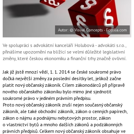
a
a
F
s
a
í
c
t
e
i
b
X
Autor: © Visual Concepts - Fotolia.com
o
o
k
u
Ve spolupráci s advokátní kanceláří Holubová - advokáti s.r.o.,
přinášíme upozornění na blížící se velmi důležité legislativní
změny, které českou ekonomiku a finanční trhy značně ovlivní.
Jak již jistě mnozí vědí, 1. 1. 2014 se české soukromé právo
dočká největší změny za poslední desítky let, jelikož začne
platit nový občanský zákoník. Cílem zákonodárců při přípravě
nového občanského zákoníku bylo mimo jiné sjednotit
soukromé právo v jediném právním předpisu.
Proto nový občanský zákoník zruší nejen současný občanský
zákoník, ale také obchodní zákoník, zákon o cenných papírech,
zákon o nájmu a podnájmu nebytových prostor, zákon
o vlastnictví bytů a mnoho dalších zákonů a podzákonných
právních předpisů. Celkem nový občanský zákoník obsahuje ve