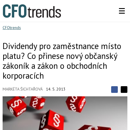
CFOtrends
Dividendy pro zaměstnance místo
platu? Co přinese nový občanský
zákoník a zákon o obchodních
korporacích
MARKÉTA ŠICHTAŘOVÁ
14. 5. 2013
S
S
S
d
d
d
í
í
í
l
l
e
e
l
j
j
t
e
t
e
e
t
n
n