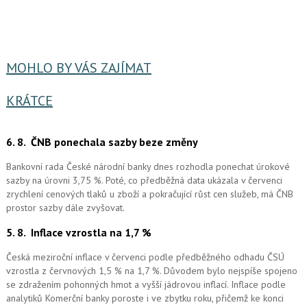
MOHLO BY VÁS ZAJÍMAT
KRÁTCE
6. 8.
ČNB ponechala sazby beze změny
Bankovní rada České národní banky dnes rozhodla ponechat úrokové
sazby na úrovni 3,75 %. Poté, co předběžná data ukázala v červenci
zrychlení cenových tlaků u zboží a pokračující růst cen služeb, má ČNB
prostor sazby dále zvyšovat.
5. 8.
Inflace vzrostla na 1,7 %
Česká meziroční inflace v červenci podle předběžného odhadu ČSÚ
vzrostla z červnových 1,5 % na 1,7 %. Důvodem bylo nejspíše spojeno
se zdražením pohonných hmot a vyšší jádrovou inflací. Inflace podle
analytiků Komerční banky poroste i ve zbytku roku, přičemž ke konci