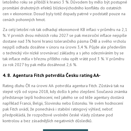
letošního roku se přiblíží k hranici 3 %. Důvodem by mělo být postupné
promítání druhotných efektů blízkovýchodního konfliktu do ostatních
cen v ekonomice. Dosud byly totiž dopady patrné v podstatě pouze na
cenách pohonných hmot.
Za celý letošní rok tak odhadují ekonomové KB inflaci v průměru na 2,1
%. V prvních dvou měsících roku 2027 se pak meziroční inflace nejspíše
dostane nad 3% horní hranici tolerančního pásma ČNB a svého vrcholu
nejspíš odhadu dosáhne v únoru na úrovni 3,4 %. Půjde ale především
o technický vliv nízké srovnávací základny a s jeho odezníváním by se
tak inflace měla v březnu příštího roku opět vrátit pod 3 %. V průměru
za rok 2027 by pak měla dosáhnout 2,6 %.
4. 8.
Agentura Fitch potvrdila Česku rating AA-
Rating dluhu ČR na úrovni AA- potvrdila agentura Fitch. Zůstává tak na
stejné výši od srpna 2018, kdy došlo k jeho zlepšení. Současná známka
představuje lepší hodnocení, než jakého se od téže agentury dostává
například Francii, Belgii, Slovinsku nebo Estonsku. Ve svém hodnocení
pak Fitch uvádí, že ponechává i stabilní ratingový výhled, neboť
předpokládá, že rozpočtové uvolnění české vlády zůstane pod
kontrolou a bez zásadnějších negativních důsledků.