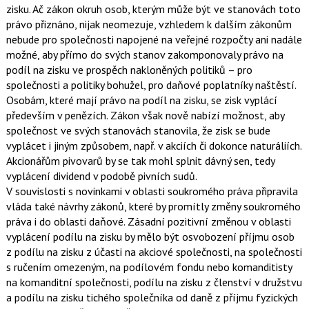
zisku. Ač zákon okruh osob, kterým může být ve stanovách toto
právo přiznáno, nijak neomezuje, vzhledem k dalším zákonům
nebude pro společnosti napojené na veřejné rozpočty ani nadále
možné, aby přímo do svých stanov zakomponovaly právo na
podíl na zisku ve prospěch nakloněných politiků – pro
společnosti a politiky bohužel, pro daňové poplatníky naštěstí.
Osobám, které mají právo na podíl na zisku, se zisk vyplácí
především v penězích. Zákon však nově nabízí možnost, aby
společnost ve svých stanovách stanovila, že zisk se bude
vyplácet i jiným způsobem, např. v akciích či dokonce naturáliích.
Akcionářům pivovarů by se tak mohl splnit dávný sen, tedy
vyplácení dividend v podobě pivních sudů.
V souvislosti s novinkami v oblasti soukromého práva připravila
vláda také návrhy zákonů, které by promítly změny soukromého
práva i do oblasti daňové. Zásadní pozitivní změnou v oblasti
vyplácení podílu na zisku by mělo být osvobození příjmu osob
z podílu na zisku z účasti na akciové společnosti, na společnosti
s ručením omezeným, na podílovém fondu nebo komanditisty
na komanditní společnosti, podílu na zisku z členství v družstvu
a podílu na zisku tichého společníka od daně z příjmu fyzických