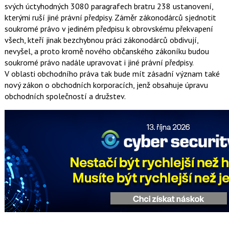
svých úctyhodných 3080 paragrafech bratru 238 ustanovení,
kterými ruší jiné právní předpisy. Záměr zákonodárců sjednotit
soukromé právo v jediném předpisu k obrovskému překvapení
všech, kteří jinak bezchybnou práci zákonodárců obdivují,
nevyšel, a proto kromě nového občanského zákoníku budou
soukromé právo nadále upravovat i jiné právní předpisy.
V oblasti obchodního práva tak bude mít zásadní význam také
nový zákon o obchodních korporacích, jenž obsahuje úpravu
obchodních společností a družstev.