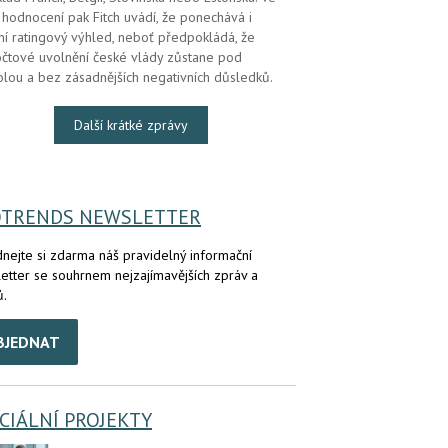
hodnocení pak Fitch uvádí, že ponechává i
lní ratingový výhled, neboť předpokládá, že
čtové uvolnění české vlády zůstane pod
olou a bez zásadnějších negativních důsledků.
Další krátké zprávy
OTRENDS NEWSLETTER
nejte si zdarma náš pravidelný informační
etter se souhrnem nejzajímavějších zpráv a
ů.
BJEDNAT
CIÁLNÍ PROJEKTY