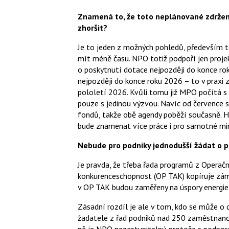
Znamená to, že toto neplánované zdržení
zhoršit?
Je to jeden z možných pohledů, především t
mít méně času. NPO totiž podpoří jen projek
o poskytnutí dotace nejpozději do konce ro
nejpozději do konce roku 2026 – to v praxi
pololetí 2026. Kvůli tomu již MPO počítá s
pouze s jedinou výzvou. Navíc od července s
fondů, takže obě agendy poběží současně. Hr
bude znamenat více práce i pro samotné min
Nebude pro podniky jednodušší žádat o p
Je pravda, že třeba řada programů z Operač
konkurenceschopnost (OP TAK) kopíruje zám
v OP TAK budou zaměřeny na úspory energie,
Zásadní rozdíl je ale v tom, kdo se může o 
žadatele z řad podniků nad 250 zaměstnanců