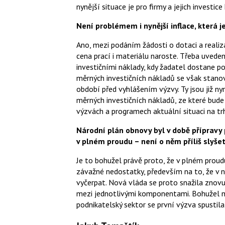
nynější situace je pro firmy a jejich investic
Není problémem i nynější inflace, která j
Ano, mezi podáním žádosti o dotaci a reali
cena prací i materiálu naroste. Třeba uvede
investičními náklady, kdy žadatel dostane 
měrných investičních nákladů se však stano
období před vyhlášením výzvy. Ty jsou již n
měrných investičních nákladů, ze které bude 
výzvách a programech aktuální situaci na tr
Národní plán obnovy byl v době přípravy
v plném proudu – není o něm příliš slyšet
Je to bohužel právě proto, že v plném prou
závažné nedostatky, především na to, že 
vyčerpat. Nová vláda se proto snažila znovu
mezi jednotlivými komponentami. Bohužel ne
podnikatelský sektor se první výzva spustil