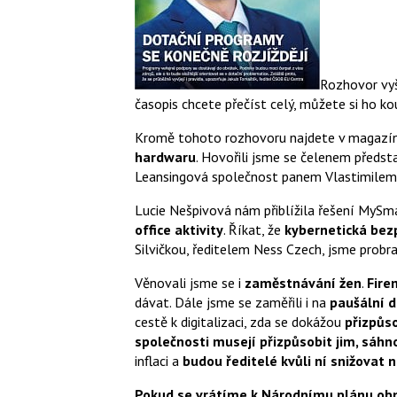
Rozhovor vyš
časopis chcete přečíst celý, můžete si ho kou
Kromě tohoto rozhovoru najdete v magazí
hardwaru
. Hovořili jsme se čelenem předs
Leansingová společnost panem Vlastimilem
Lucie Nešpivová nám přiblížila řešení MySm
office aktivity
. Říkat, že
kybernetická bez
Silvičkou, ředitelem Ness Czech, jsme probra
Věnovali jsme se i
zaměstnávání žen
.
Fire
dávat. Dále jsme se zaměřili i na
paušální 
cestě k digitalizaci, zda se dokážou
přizpůs
společnosti musejí přizpůsobit jim, sáh
inflaci a
budou ředitelé kvůli ní snižovat 
Pokud se vrátíme k Národnímu plánu obno