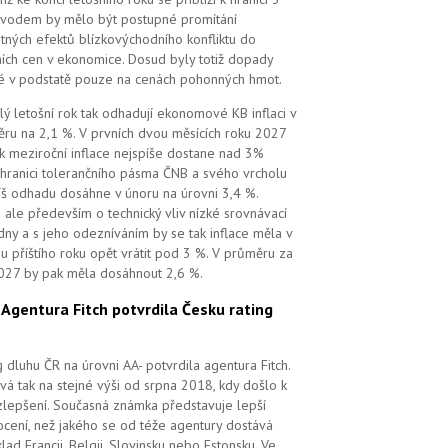
vodem by mělo být postupné promítání
tných efektů blízkovýchodního konfliktu do
ních cen v ekonomice. Dosud byly totiž dopady
é v podstatě pouze na cenách pohonných hmot.
lý letošní rok tak odhadují ekonomové KB inflaci v
ru na 2,1 %. V prvních dvou měsících roku 2027
k meziroční inflace nejspíše dostane nad 3%
 hranici tolerančního pásma ČNB a svého vrcholu
íš odhadu dosáhne v únoru na úrovni 3,4 %.
 ale především o technický vliv nízké srovnávací
dny a s jeho odezníváním by se tak inflace měla v
u příštího roku opět vrátit pod 3 %. V průměru za
027 by pak měla dosáhnout 2,6 %.
.
Agentura Fitch potvrdila Česku rating
g dluhu ČR na úrovni AA- potvrdila agentura Fitch.
vá tak na stejné výši od srpna 2018, kdy došlo k
zlepšení. Současná známka představuje lepší
cení, než jakého se od téže agentury dostává
klad Francii, Belgii, Slovinsku nebo Estonsku. Ve