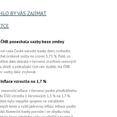
LO BY VÁS ZAJÍMAT
TCE
.
ČNB ponechala sazby beze změny
vní rada České národní banky dnes rozhodla
hat úrokové sazby na úrovni 3,75 %. Poté, co
ěžná data ukázala v červenci zrychlení cenových
 u zboží a pokračující růst cen služeb, má ČNB
or sazby dále zvyšovat.
.
Inflace vzrostla na 1,7 %
 meziroční inflace v červenci podle předběžného
u ČSÚ vzrostla z červnových 1,5 % na 1,7 %.
em bylo nejspíše spojeno se zdražením
ných hmot a vyšší jádrovou inflací. Inflace podle
tiků Komerční banky poroste i ve zbytku roku,
mž ke konci letošního roku se přiblíží k hranici 3