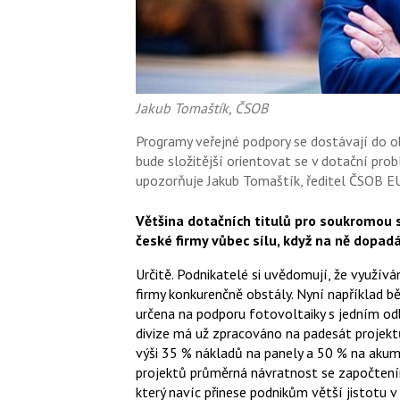
Jakub Tomaštík, ČSOB
Programy veřejné podpory se dostávají do ob
bude složitější orientovat se v dotační probl
upozorňuje Jakub Tomaštík, ředitel ČSOB EU
Většina dotačních titulů pro soukromou s
české firmy vůbec sílu, když na ně dopa
Určitě. Podnikatelé si uvědomují, že využívá
firmy konkurenčně obstály. Nyní například b
určena na podporu fotovoltaiky s jedním o
divize má už zpracováno na padesát projektů
výši 35 % nákladů na panely a 50 % na akum
projektů průměrná návratnost se započtením 
který navíc přinese podnikům větší jistotu v