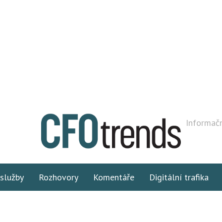
Informačn
 služby
Rozhovory
Komentáře
Digitální trafika