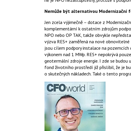
ně je NPO nezastupitelný, protože s podporo
Nemůže být alternativou Modernizační 
Jen zcela výjimečně – dotace z Modernizačn
komplementární k ostatním zdrojům podpory.
NPO nebo OP TAK, takže obvykle nepředstavu
výzva RES+ zaměřená na nové obnovitelné zd
jsou cílem podpory instalace na pozemcích
výkonem nad 1 MWp. RES+ nepokrývá pouze fo
geotermální zdroje energie. I zde se budou 
fond životního prostředí již přislíbil, že je
o skutečných nákladech. Také o tento progr