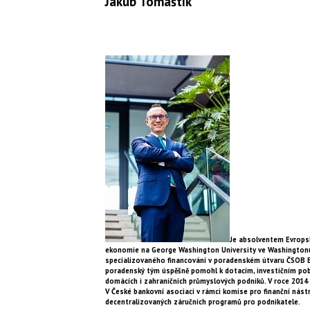
Jakub Tomaštík
Je absolventem Evropsk
ekonomie na George Washington University ve Washingtonu 
specializovaného financování v poradenském útvaru ČSOB E
poradenský tým úspěšně pomohl k dotacím, investičním pobí
domácích i zahraničních průmyslových podniků. V roce 2014 
V České bankovní asociaci v rámci komise pro finanční nást
decentralizovaných záručních programů pro podnikatele.