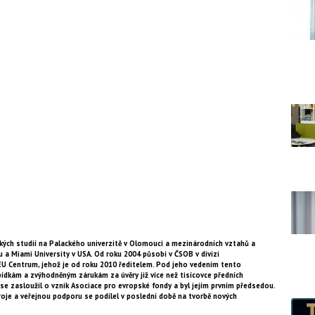
ých studií na Palackého univerzitě v Olomouci a mezinárodních vztahů a
a Miami University v USA. Od roku 2004 působí v ČSOB v divizi
U Centrum, jehož je od roku 2010 ředitelem. Pod jeho vedením tento
dkám a zvýhodněným zárukám za úvěry již více než tisícovce předních
se zasloužil o vznik Asociace pro evropské fondy a byl jejím prvním předsedou.
roje a veřejnou podporu se podílel v poslední době na tvorbě nových