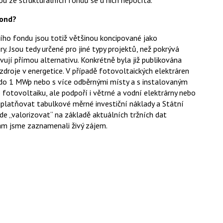
u ze strukturálních fondů se u nich nepočítá.
fond?
ího fondu jsou totiž většinou koncipované jako
 Jsou tedy určené pro jiné typy projektů, než pokrývá
jí přímou alternativu. Konkrétně byla již publikována
roje v energetice. V případě fotovoltaických elektráren
 do 1 MWp nebo s více odběrnými místy a s instalovaným
tovoltaiku, ale podpoří i větrné a vodní elektrárny nebo
uplatňovat tabulkové měrné investiční náklady a Státní
 bude „valorizovat“ na základě aktuálních tržních dat
am jsme zaznamenali živý zájem.