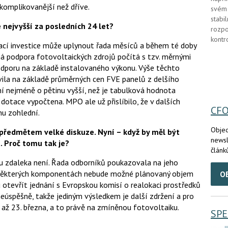
e komplikovanější než dříve.
svém 
stabi
e nejvyšší za posledních 24 let?
rozpo
kontr
zací investice může uplynout řada měsíců a během té doby
ná podpora fotovoltaických zdrojů počítá s tzv. měrnými
podporu na základě instalovaného výkonu. Výše těchto
vila na základě průměrných cen FVE panelů z delšího
yní nejméně o pětinu vyšší, než je tabulková hodnota
dotace vypočtena. MPO ale už přislíbilo, že v dalších
CF
hu zohlední.
Objed
 předmětem velké diskuze. Nyní – když by měl být
newsl
. Proč tomu tak je?
článk
du zdaleka není. Řada odborníků poukazovala na jeho
v některých komponentách nebude možné plánovaný objem
O
 otevřít jednání s Evropskou komisí o realokaci prostředků
úspěšně, takže jediným výsledkem je další zdržení a pro
a až 23. března, a to právě na zmíněnou fotovoltaiku.
SPE