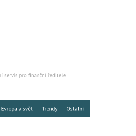
í servis pro finanční ředitele
Hledat
Evropa a svět
Trendy
Ostatní