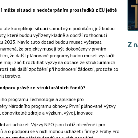
 může situaci s nedočerpáním prostředků z EU ještě
o ale komplikuje situaci samotným podnikům, jež budou
ty, které budou vyřízeny kladně a obdrží rozhodnutí
ku 2023. Navíc tuto dotaci budou muset vyčerpat
Z n
 znamená, že projekty musejí být dokončeny v prvním
 tím, že další plánované programy budou muset vystačit
e mají začít rozbíhat výzvy na dotace ze strukturálních
ozí tak další zpoždění při hodnocení žádostí, protože to
isterstvo.
odporu právě ze strukturálních fondů?
ního programu Technologie a aplikace pro
ěry Národního programu obnovy. První plánované výzvy
 obnovitelné zdroje a výzkum, vývoj, inovace.
dotaci ucházet. Výzvy NPO jsou totiž otevřené i pro
 a o podporu se v nich mohou ucházet i firmy z Prahy. Pro