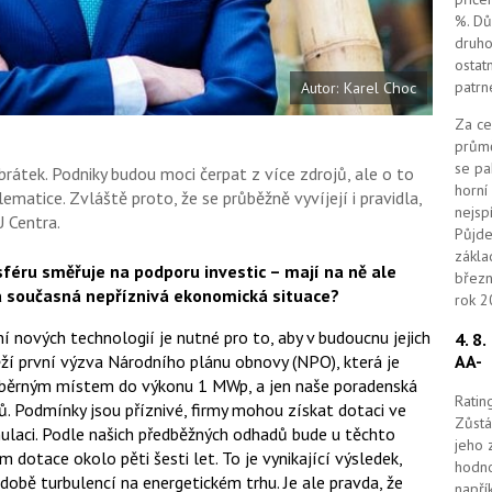
%. Dů
druho
ostat
patrn
Autor: Karel Choc
Za ce
průmě
se pa
rátek. Podniky budou moci čerpat z více zdrojů, ale o to
horní
ematice. Zvláště proto, že se průběžně vyvíjejí i pravidla,
nejsp
 Centra.
Půjde
zákla
féru směřuje na podporu investic – mají na ně ale
březn
dá současná nepříznivá ekonomická situace?
rok 2
ní nových technologií je nutné pro to, aby v budoucnu jejich
4. 8
AA-
ěží první výzva Národního plánu obnovy (NPO), která je
dběrným místem do výkonu 1 MWp, a jen naše poradenská
Ratin
. Podmínky jsou příznivé, firmy mohou získat dotaci ve
Zůstá
ulaci. Podle našich předběžných odhadů bude u těchto
jeho 
dotace okolo pěti šesti let. To je vynikající výsledek,
hodno
 době turbulencí na energetickém trhu. Je ale pravda, že
napří