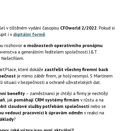
el v tištěném vydání časopisu
CFOworld 2/2022
. Pokud si
pit i v
digitální formě
.
nu rozhovor
o možnostech operativního pronájmu
tavenstva a generálním ředitelem společnosti J&T
 Nešetřilem.
artPlace, které dokáže
zastřešit všechny firemní back
pečnost
je mimo záběr firem, je holý nesmysl. S Martinem
li situaci v bezpečnosti a ochraně uživatelských dat.
mní benefity
– zaměstnanci je chtějí a firmy je nechtějí
daň
, jak
pomáhají CRM systémy firmám
v růstu a na
obit cloudové služby potřebám společností
nebo se
nou vedoucí pracovníci k úpravám odměn
v reakci na
náklady
?
vy, jaké výzvy jsou nyní aktuální?