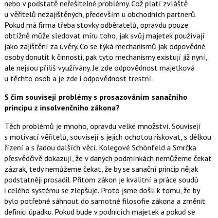
nebo v podstatě neřešitelné problémy. Což platí zvláště
u věřitelů nezajištěných, především u obchodních partnerů.
Pokud má firma třeba stovky odběratelů, opravdu pouze
obtížně může sledovat míru toho, jak svůj majetek používají
jako zajištění za úvěry. Co se týká mechanismů jak odpovědné
osoby donutit k činnosti, pak tyto mechanismy existují již nyní,
ale nejsou příliš využívány. Je zde odpovědnost majetková
u těchto osob a je zde i odpovědnost trestní.
S čím souvisejí problémy s prosazováním sanačního
principu z insolvenčního zákona?
Těch problémů je mnoho, opravdu velké množství. Souvisejí
s motivací věřitelů, souvisejí s jejich ochotou riskovat, s délkou
řízení a s řadou dalších věcí. Kolegové Schönfeld a Smrčka
přesvědčivě dokazují, že v daných podmínkách nemůžeme čekat
zázrak, tedy nemůžeme čekat, že by se sanační princip nějak
podstatněji prosadil. Přitom zákon je kvalitní a práce soudů
i celého systému se zlepšuje. Proto jsme došli k tomu, že by
bylo potřebné sáhnout do samotné filosofie zákona a změnit
definici úpadku. Pokud bude v podnicích majetek a pokud se