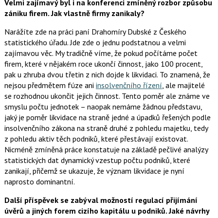
Velmi zajímavý byl i na konferenci zmíněný rozbor způsobu
zániku firem. Jak vlastně firmy zanikaly?
Narážíte zde na práci paní Drahomíry Dubské z Českého
statistického úřadu. Jde zde o jednu podstatnou a velmi
zajímavou věc. My tradičně víme, že pokud počítáme počet
firem, které v nějakém roce ukončí činnost, jako 100 procent,
pak u zhruba dvou třetin z nich dojde k likvidaci. To znamená, že
nejsou předmětem fúze ani
insolvenčního řízení
, ale majitelé
se rozhodnou ukončit jejich činnost. Tento poměr ale známe ve
smyslu počtu jednotek – naopak nemáme žádnou představu,
jaký je poměr likvidace na straně jedné a úpadků řešených podle
insolvenčního zákona na straně druhé z pohledu majetku, tedy
z pohledu aktiv těch podniků, které přestávají existovat.
Nicméně zmíněná práce konstatuje na základě pečlivé analýzy
statistických dat dynamický vzestup počtu podniků, které
zanikají, přičemž se ukazuje, že význam likvidace je nyní
naprosto dominantní.
Další příspěvek se zabýval možností regulací přijímání
úvěrů a jiných forem cizího kapitálu u podniků. Jaké návrhy