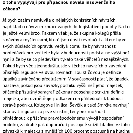
z toho vyplývají pro případnou novelu insolvenčního
zákona?
Já bych zatím nemluvila o nějakých konkrétních návrzích,
například o návrzích zpracovaných do legislativní podoby. Na to
je ještě velmi brzo. Faktem však je, že skupina kolegů přišla
s návrhy a myšlenkami, které jsou dosti revoluční a které by ve
svých důsledcích opravdu vedly k tomu, že by návratnost
pohledávek pro věřitele byla v budoucnosti podstatně vyšší než
nyní a že by se to především týkalo také věřitelů nezajištěných.
Pokud bych věc zjednodušila, jde v těchto návrzích o zavedení
přísnější regulace ve dvou rovinách. Tou klíčovou je definice
úpadků zaviněného předlužením. V současnosti platí, že úpadek
nastává, pokud jsou závazky podniku vyšší než jeho majetek,
přičemž příslušný paragraf zákona neobsahuje striktní definici
majetku, ale rozmělňuje ji odkazem na přihlédnutí k budoucí
správě podniku. Kolegové Hnilica, Ševčík a také Smrčka navrhují
stanovit regulaci za prvé striktní, tedy bez možnosti
přihlédnout k příštímu pravděpodobnému vývoji hospodaření
podniku, za druhé pak doporučují postupně snížit hladinu vztahu
závazků k majetku z nynějších 100 procent postupně na hladinu