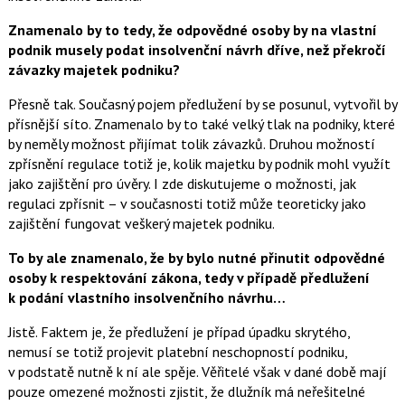
Znamenalo by to tedy, že odpovědné osoby by na vlastní
podnik musely podat insolvenční návrh dříve, než překročí
závazky majetek podniku?
Přesně tak. Současný pojem předlužení by se posunul, vytvořil by
přísnější síto. Znamenalo by to také velký tlak na podniky, které
by neměly možnost přijímat tolik závazků. Druhou možností
zpřísnění regulace totiž je, kolik majetku by podnik mohl využít
jako zajištění pro úvěry. I zde diskutujeme o možnosti, jak
regulaci zpřísnit – v současnosti totiž může teoreticky jako
zajištění fungovat veškerý majetek podniku.
To by ale znamenalo, že by bylo nutné přinutit odpovědné
osoby k respektování zákona, tedy v případě předlužení
k podání vlastního insolvenčního návrhu…
Jistě. Faktem je, že předlužení je případ úpadku skrytého,
nemusí se totiž projevit platební neschopností podniku,
v podstatě nutně k ní ale spěje. Věřitelé však v dané době mají
pouze omezené možnosti zjistit, že dlužník má neřešitelné