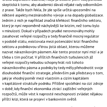
skeptická k tomu, aby akademici dávali nějaké rady odborníkům
z praxe. Takže bych řekla, že jde spíše určitá upozornění na
některé aspekty mezinárodního vývoje a na dopady globalizace.
Jedním z nich je například značná křehkost finančního sektoru,
který je nyní nepoměrně náchylnější ke krizím, než tomu bylo
v minulosti. Dokud v případech prudké nerovnováhy mohly
zasahovat veřejné rozpočty a tedy finančně mocný regulátor
v podobě státu, existovala mezi potenciální krizí finančního
sektoru a podnikovou sférou jistá oblast, kterou můžeme
nazvat nárazníkovým pásmem. Ale tento prostor nyní mizí a je
třeba s tím počítat. V příštích finančních turbulencích již
veřejné rozpočty nebudou schopny hrát roli tohoto
nárazníkového pásma a podniky by tedy měly přehodnotit svoje
dlouhodobé finanční strategie, především pak představy o tom,
jaký je vhodný poměr mezi vlastním a cizím kapitálem
v kapitálové struktuře podniku. Přílišné spoléhání na cizí zdroje
v době, kdy finanční ekonomika ztrácí zajištění veřejných
rozpočtů, může vést k naprosté neschopnosti zvládat nějakou
příští krizi, která se projeví v bankovním světě.