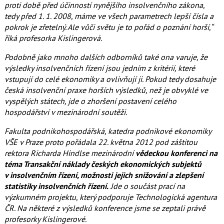
proti době před účinností nynějšího insolvenčního zákona,
tedy před 1. 1. 2008, máme ve všech parametrech lepší čísla a
pokrok je zřetelný. Ale vůči světu je to pořád o poznání horší,“
říká profesorka Kislingerová.
Podobně jako mnoho dalších odborníků také ona varuje, že
výsledky insolvenčních řízení jsou jedním z kritérií, které
vstupují do celé ekonomiky a ovlivňují ji. Pokud tedy dosahuje
česká insolvenční praxe horších výsledků, než je obvyklé ve
vyspělých státech, jde o zhoršení postavení celého
hospodářství v mezinárodní soutěži.
Fakulta podnikohospodářská, katedra podnikové ekonomiky
VŠE v Praze proto pořádala 22. května 2012 pod záštitou
rektora Richarda Hindlse mezinárodní
vědeckou konferenci na
téma Transakční náklady českých ekonomických subjektů
v insolvenčním řízení, možnosti jejich snižování a zlepšení
statistiky insolvenčních řízení.
Jde o součást prací na
výzkumném projektu, který podporuje Technologická agentura
ČR. Na některé z výsledků konference jsme se zeptali právě
profesorky Kislingerové.