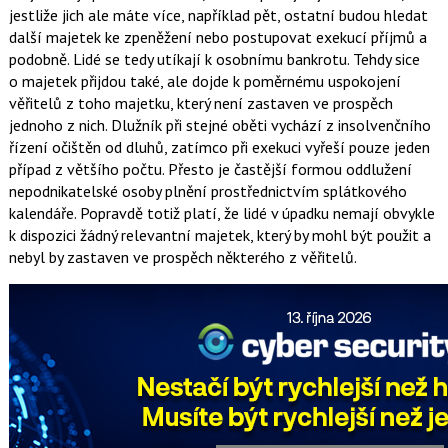
jestliže jich ale máte více, například pět, ostatní budou hledat
další majetek ke zpeněžení nebo postupovat exekucí příjmů a
podobně. Lidé se tedy utíkají k osobnímu bankrotu. Tehdy sice
o majetek přijdou také, ale dojde k poměrnému uspokojení
věřitelů z toho majetku, který není zastaven ve prospěch
jednoho z nich. Dlužník při stejné oběti vychází z insolvenčního
řízení očištěn od dluhů, zatímco při exekuci vyřeší pouze jeden
případ z většího počtu. Přesto je častější formou oddlužení
nepodnikatelské osoby plnění prostřednictvím splátkového
kalendáře. Popravdě totiž platí, že lidé v úpadku nemají obvykle
k dispozici žádný relevantní majetek, který by mohl být použit a
nebyl by zastaven ve prospěch některého z věřitelů.