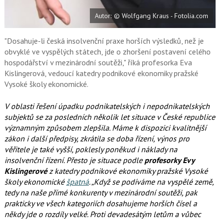
e
i
b
X
Autor: © Wolfgang Kraus - Fotolia.com
o
o
k
u
"Dosahuje-li česká insolvenční praxe horších výsledků, než je
obvyklé ve vyspělých státech, jde o zhoršení postavení celého
hospodářství v mezinárodní soutěži," říká profesorka Eva
Kislingerová, vedoucí katedry podnikové ekonomiky pražské
Vysoké školy ekonomické.
V oblasti řešení úpadku podnikatelských i nepodnikatelských
subjektů se za posledních několik let situace v České republice
významným způsobem zlepšila. Máme k dispozici kvalitnější
zákon i další předpisy, zkrátila se doba řízení, výnos pro
věřitele je také vyšší, poklesly poněkud i náklady na
insolvenční řízení. Přesto je situace podle
profesorky Evy
Kislingerové
z katedry podnikové ekonomiky pražské Vysoké
školy ekonomické
špatná
. „Když se podíváme na vyspělé země,
tedy na naše přímé konkurenty v mezinárodní soutěži, pak
prakticky ve všech kategoriích dosahujeme horších čísel a
někdy jde o rozdíly velké. Proti devadesátým letům a vůbec