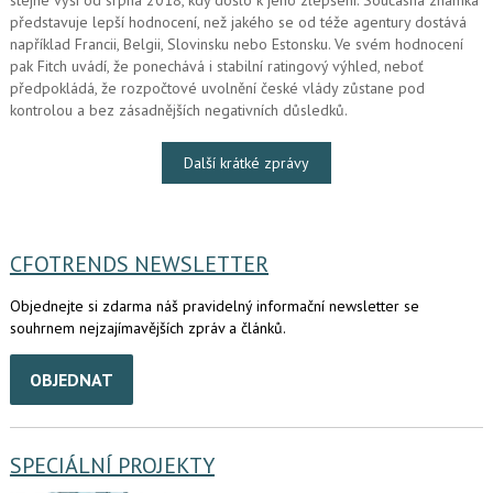
stejné výši od srpna 2018, kdy došlo k jeho zlepšení. Současná známka
představuje lepší hodnocení, než jakého se od téže agentury dostává
například Francii, Belgii, Slovinsku nebo Estonsku. Ve svém hodnocení
pak Fitch uvádí, že ponechává i stabilní ratingový výhled, neboť
předpokládá, že rozpočtové uvolnění české vlády zůstane pod
kontrolou a bez zásadnějších negativních důsledků.
Další krátké zprávy
CFOTRENDS NEWSLETTER
Objednejte si zdarma náš pravidelný informační newsletter se
souhrnem nejzajímavějších zpráv a článků.
OBJEDNAT
SPECIÁLNÍ PROJEKTY