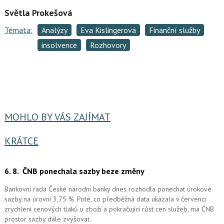
Světla Prokešová
Témata:
Analýzy
Eva Kislingerová
Finanční služby
insolvence
Rozhovory
MOHLO BY VÁS ZAJÍMAT
KRÁTCE
6. 8.
ČNB ponechala sazby beze změny
Bankovní rada České národní banky dnes rozhodla ponechat úrokové
sazby na úrovni 3,75 %. Poté, co předběžná data ukázala v červenci
zrychlení cenových tlaků u zboží a pokračující růst cen služeb, má ČNB
prostor sazby dále zvyšovat.