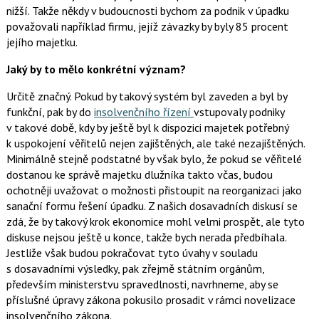
nižší. Takže někdy v budoucnosti bychom za podnik v úpadku
považovali například firmu, jejíž závazky by byly 85 procent
jejího majetku.
Jaký by to mělo konkrétní význam?
Určitě značný. Pokud by takový systém byl zaveden a byl by
funkční, pak by do
insolvenčního řízení
vstupovaly podniky
v takové době, kdy by ještě byl k dispozici majetek potřebný
k uspokojení věřitelů nejen zajištěných, ale také nezajištěných.
Minimálně stejně podstatné by však bylo, že pokud se věřitelé
dostanou ke správě majetku dlužníka takto včas, budou
ochotněji uvažovat o možnosti přistoupit na reorganizaci jako
sanační formu řešení úpadku. Z našich dosavadních diskusí se
zdá, že by takový krok ekonomice mohl velmi prospět, ale tyto
diskuse nejsou ještě u konce, takže bych nerada předbíhala.
Jestliže však budou pokračovat tyto úvahy v souladu
s dosavadními výsledky, pak zřejmě státním orgánům,
především ministerstvu spravedlnosti, navrhneme, aby se
příslušné úpravy zákona pokusilo prosadit v rámci novelizace
insolvenčního zákona.