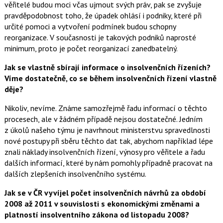
věřitelé budou moci včas ujmout svých práv, pak se zvyšuje
pravděpodobnost toho, že úpadek ohlásí i podniky, které při
určité pomoci a vytvoření podmínek budou schopny
reorganizace. V současnosti je takových podniků naprosté
minimum, proto je počet reorganizací zanedbatelný.
Jak se vlastně sbírají informace o insolvenčních řízeních?
Víme dostatečně, co se během insolvenčních řízení vlastně
děje?
Nikoliv, nevíme. Známe samozřejmě řadu informací o těchto
procesech, ale v žádném případě nejsou dostatečné. Jedním
z úkolů našeho týmu je navrhnout ministerstvu spravedlnosti
nové postupy při sběru těchto dat tak, abychom například lépe
znali náklady insolvenčních řízení, výnosy pro věřitele a řadu
dalších informací, které by nám pomohly případně pracovat na
dalších zlepšeních insolvenčního systému.
Jak se v ČR vyvíjel počet insolvenčních návrhů za období
2008 až 2011 v souvislosti s ekonomickými změnami a
platností insolventního zákona od listopadu 2008?