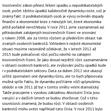
Insolvenční zákon přinesl řešení úpadku u nepodnikatelských
osob, počet těchto úpadků každoročně dynamicky roste, což je
známý fakt. U podnikatelských osob je vývoj ovlivněn dopady
finanční a ekonomické krize z minulých let, které ekonomika
ještě pořádně nevstřebala. V roce 2011 jsme zaznamenali asi
pětinásobek zahájených insolvenčních řízení ve srovnání
s rokem 2008, ale za tímto růstem je především oblast tak
zvaných osobních bankrotů. Vzhledem k nejisté ekonomické
situaci musíme racionálně očekávat, že v letech 2012 až
2015 bude pokračovat růst počtu návrhů na zahájení
insolvenčních řízení, že jako dosud největší růst zaznamenáme
v oblasti osobních bankrotů, ale zvyšování počtu úpadků bude
i v podnikatelském sektoru. Data za duben 2012 sice ukazují
určité zpomalení oné dynamiky růstu, ale to bych připisovala
možná spíše faktu, že dynamiku počítáme vůči uplynulému
období a rok 2011 již byl v tomto směru velmi dramatický.
Takže pracujeme s vysokou základnou. Absolutní čísla jsou
varující a v dalších letech se budou zhoršovat. Což v této
souvislosti znamená, že budou růst. V oblasti osobních
bankrotů mohu uvést například tato čísla: V roce 2011 bylo