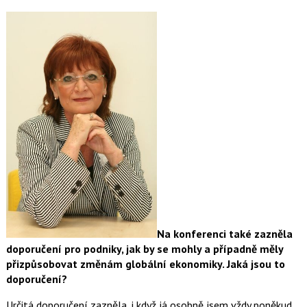
Na konferenci také zazněla
doporučení pro podniky, jak by se mohly a případně měly
přizpůsobovat změnám globální ekonomiky. Jaká jsou to
doporučení?
Určitá doporučení zazněla, i když já osobně jsem vždy poněkud