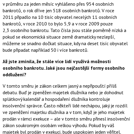
v průměru za jeden měsíc vyhlášeno přes 954 osobních
bankrotů, o rok dříve jen 518 osobních bankrotů. V roce
2011 připadlo na 10 tisíc obyvatel necelých 11 osobních
bankrotů, v roce 2010 to bylo 5,9 a v roce 2009 pouze
2,3 osobního bankrotu. Tato čísla jsou stále poměrně nízká a
pokud se ekonomická situace země dramaticky nezlepší,
můžeme se snadno dočkat situace, kdy na deset tisíc obyvatel
bude připadat například 50 i více bankrotů.
Již jste zmínila, že stále více lidí využívá možnosti
osobního bankrotu. Jaké jsou nejčastější formy osobního
oddlužení?
V tomto směru je zákon celkem jasný a nepřipouští příliš
debatu. Buď je zpeněžen majetek dlužníka nebo je dohodnut
splátkový kalendář a hospodaření dlužníka kontroluje
insolvenční správce. Často někteří lidé nechápou, jaký je rozdíl
ve zpeněžení majetku dlužníka a v tom, když je jeho majetek
prodán v rámci exekuce – ale v tomto směru přinesl insolvenční
zákon soukromým osobám velkou výhodu. Pokud by váš
majetek byl prodán v exekuci, bude uspokojen jeden věřitel,