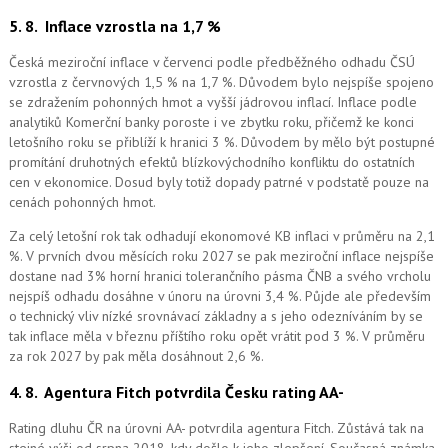
5. 8.
Inflace vzrostla na 1,7 %
Česká meziroční inflace v červenci podle předběžného odhadu ČSÚ
vzrostla z červnových 1,5 % na 1,7 %. Důvodem bylo nejspíše spojeno
se zdražením pohonných hmot a vyšší jádrovou inflací. Inflace podle
analytiků Komerční banky poroste i ve zbytku roku, přičemž ke konci
letošního roku se přiblíží k hranici 3 %. Důvodem by mělo být postupné
promítání druhotných efektů blízkovýchodního konfliktu do ostatních
cen v ekonomice. Dosud byly totiž dopady patrné v podstatě pouze na
cenách pohonných hmot.
Za celý letošní rok tak odhadují ekonomové KB inflaci v průměru na 2,1
%. V prvních dvou měsících roku 2027 se pak meziroční inflace nejspíše
dostane nad 3% horní hranici tolerančního pásma ČNB a svého vrcholu
nejspíš odhadu dosáhne v únoru na úrovni 3,4 %. Půjde ale především
o technický vliv nízké srovnávací základny a s jeho odezníváním by se
tak inflace měla v březnu příštího roku opět vrátit pod 3 %. V průměru
za rok 2027 by pak měla dosáhnout 2,6 %.
4. 8.
Agentura Fitch potvrdila Česku rating AA-
Rating dluhu ČR na úrovni AA- potvrdila agentura Fitch. Zůstává tak na