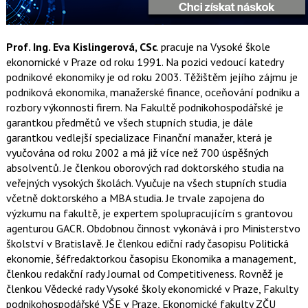
Prof. Ing. Eva Kislingerová, CSc
. pracuje na Vysoké škole
ekonomické v Praze od roku 1991. Na pozici vedoucí katedry
podnikové ekonomiky je od roku 2003. Těžištěm jejího zájmu je
podniková ekonomika, manažerské finance, oceňování podniku a
rozbory výkonnosti firem. Na Fakultě podnikohospodářské je
garantkou předmětů ve všech stupních studia, je dále
garantkou vedlejší specializace Finanční manažer, která je
vyučována od roku 2002 a má již více než 700 úspěšných
absolventů. Je členkou oborových rad doktorského studia na
veřejných vysokých školách. Vyučuje na všech stupních studia
včetně doktorského a MBA studia. Je trvale zapojena do
výzkumu na fakultě, je expertem spolupracujícím s grantovou
agenturou GACR. Obdobnou činnost vykonává i pro Ministerstvo
školství v Bratislavě. Je členkou ediční rady časopisu Politická
ekonomie, šéfredaktorkou časopisu Ekonomika a management,
členkou redakční rady Journal od Competitiveness. Rovněž je
členkou Vědecké rady Vysoké školy ekonomické v Praze, Fakulty
podnikohospodářské VŠE v Praze, Ekonomické fakulty ZČU