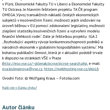
v Plzni, Ekonomické fakulty TU v Liberci a Ekonomické fakulty
TU Ostrava. Je hlavním řešitelem projektu TA ČR program
OMEGA „Vývoj transakčních nákladů českých ekonomických
subjektů v insolvenčním řízení, možnosti jejich snižování na
úroveň běžnou v EU pomocí zdokonalení legislativy, možnosti
zlepšení statistiky insolvenčních řízení a vytvoření modelu
finanční křehkosti rodin“. Dále je řešitelkou projektu IGA 2
„Rozhodující aspekty vývoje konkurenceschopnosti podniků a
národních ekonomik v globálním hospodářském systému“. Má
bohatou publikační činnost, která je v aktuální podobě trvale
k dispozici na stránkách VŠE v Praze
(
http://eso.vse.cz/~sklenak/pcvse/pcvse-search.php
, e-mail:
eva.kislingerova@vse.cz
,
https://webhosting.vse.cz/ekisl/
).
Úvodní foto: © Wolfgang Kraus – Fotolia.com
Našli jste v článku chybu?
Autor článku