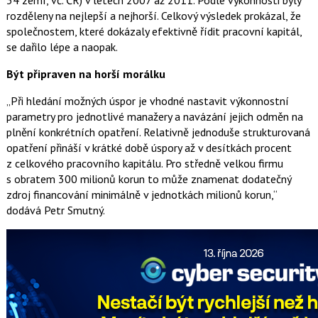
34 zemí, vč. ČR) v letech 2007 až 2011. Podle výkonnosti byly
rozděleny na nejlepší a nejhorší. Celkový výsledek prokázal, že
společnostem, které dokázaly efektivně řídit pracovní kapitál,
se dařilo lépe a naopak.
Být připraven na horší morálku
„Při hledání možných úspor je vhodné nastavit výkonnostní
parametry pro jednotlivé manažery a navázání jejich odměn na
plnění konkrétních opatření. Relativně jednoduše strukturovaná
opatření přináší v krátké době úspory až v desítkách procent
z celkového pracovního kapitálu. Pro středně velkou firmu
s obratem 300 milionů korun to může znamenat dodatečný
zdroj financování minimálně v jednotkách milionů korun,“
dodává Petr Smutný.