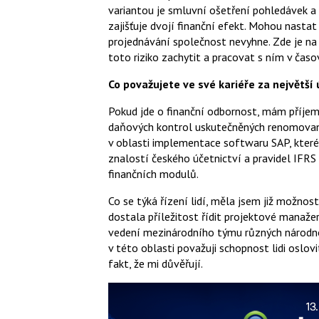
variantou je smluvní ošetření pohledávek a
zajišťuje dvojí finanční efekt. Mohou nastat
projednávání společnost nevyhne. Zde je n
toto riziko zachytit a pracovat s ním v časo
Co považujete ve své kariéře za největší
Pokud jde o finanční odbornost, mám příjem
daňových kontrol uskutečněných renomovan
v oblasti implementace softwaru SAP, které
znalostí českého účetnictví a pravidel IFR
finančních modulů.
Co se týká řízení lidí, měla jsem již možnost
dostala příležitost řídit projektové manažer
vedení mezinárodního týmu různých národnos
v této oblasti považuji schopnost lidi oslov
fakt, že mi důvěřují.