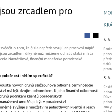
jsou zrcadlem pro
MOH
KRÁ
S
S
6. 8
S
d
d
d
í
vědčit o tom, že čísla nepředstavují jen pracovní náplň
í
Banko
í
l
l
že jsou zrcadlem, díky němuž můžeme odhalit slabá místa
ponec
e
e
l
j
arcela Navrátilová, finanční manažerka poradenské
předb
j
t
e
t
tlaků
e
e
t
prost
n
n
a
a
společnosti něčím specifická?
F
5. 8
s
a
í
c
 spousta nových druhů služeb, nová odborná terminologie
t
Česká
e
i
nství má být dvojím odborníkem. K jeho finanční odbornosti
odhad
b
X
o
 druhů podnikání klientů poradenských
Důvod
o
manažerovi umožňuje být v poradenství
pohon
k
měrně zvyšuje s množstvím jednotlivých klientů a jejich
analy
u
přiče