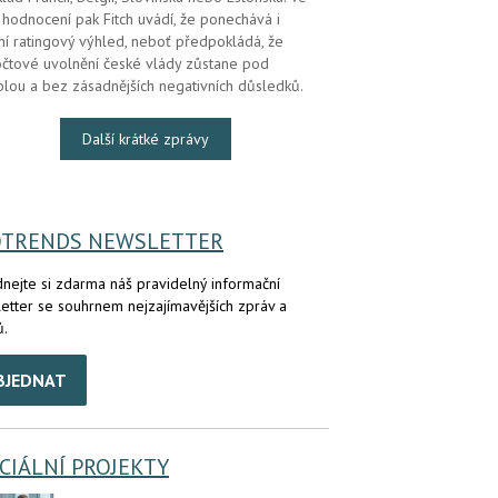
hodnocení pak Fitch uvádí, že ponechává i
lní ratingový výhled, neboť předpokládá, že
čtové uvolnění české vlády zůstane pod
olou a bez zásadnějších negativních důsledků.
Další krátké zprávy
OTRENDS NEWSLETTER
nejte si zdarma náš pravidelný informační
etter se souhrnem nejzajímavějších zpráv a
ů.
BJEDNAT
CIÁLNÍ PROJEKTY