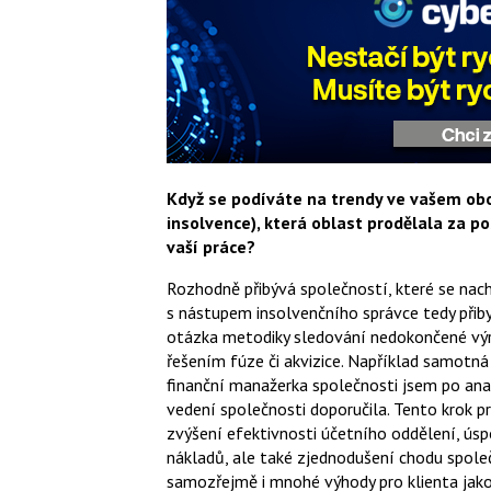
Když se podíváte na trendy ve vašem obor
insolvence), která oblast prodělala za po
vaší práce?
Rozhodně přibývá společností, které se nach
s nástupem insolvenčního správce tedy přiby
otázka metodiky sledování nedokončené výr
řešením fúze či akvizice. Například samotn
finanční manažerka společnosti jsem po ana
vedení společnosti doporučila. Tento krok pr
zvýšení efektivnosti účetního oddělení, ús
nákladů, ale také zjednodušení chodu společ
samozřejmě i mnohé výhody pro klienta jako 