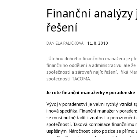
Finanční analýzy 
řešení
DANIELA PALIČKOVÁ
11. 8. 2010
„Úlohou dobrého finančního manažera je přes
finančního oddělení a administrativu, ale 
společnosti a zároveň najít řešení,“ říká M
společnosti TACOMA.
Je role finanční manažerky v poradenské 
Vývoj v poradenství je velmi rychlý, vzniká
i nová specifika. Finanční manažer v porade
se musí nutně řadit i znalost a porozumění
společností. Taková kombinace finančnímu 
úspěšným. Náročnost této pozice se přímo ú