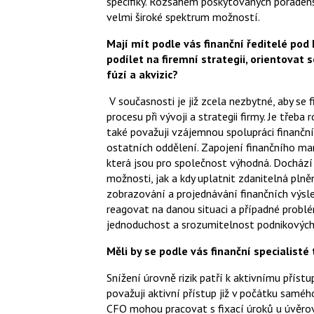
specifiky. Rozsahem poskytovaných poraden
velmi široké spektrum možností.
Mají mít podle vás finanční ředitelé pod 
podílet na firemní strategii, orientovat
fúzí a akvizic?
V současnosti je již zcela nezbytné, aby se 
procesu při vývoji a strategii firmy. Je tře
také považuji vzájemnou spolupráci finančn
ostatních oddělení. Zapojení finančního man
která jsou pro společnost výhodná. Dochází 
možnosti, jak a kdy uplatnit zdanitelná pln
zobrazování a projednávání finančních výsl
reagovat na danou situaci a případné probl
jednoduchost a srozumitelnost podnikovýc
Měli by se podle vás finanční specialisté 
Snížení úrovně rizik patří k aktivnímu příst
považuji aktivní přístup již v počátku saméh
CFO mohou pracovat s fixací úroků u úvěrovýc