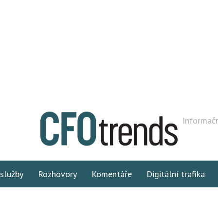
Informačn
 služby
Rozhovory
Komentáře
Digitální trafika