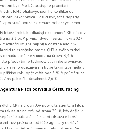
vodem by mělo být postupné promítání
tných efektů blízkovýchodního konfliktu do
ních cen v ekonomice. Dosud byly totiž dopady
é v podstatě pouze na cenách pohonných hmot.
lý letošní rok tak odhadují ekonomové KB inflaci v
ru na 2,1 %. V prvních dvou měsících roku 2027
k meziroční inflace nejspíše dostane nad 3%
 hranici tolerančního pásma ČNB a svého vrcholu
íš odhadu dosáhne v únoru na úrovni 3,4 %.
 ale především o technický vliv nízké srovnávací
dny a s jeho odezníváním by se tak inflace měla v
u příštího roku opět vrátit pod 3 %. V průměru za
027 by pak měla dosáhnout 2,6 %.
.
Agentura Fitch potvrdila Česku rating
g dluhu ČR na úrovni AA- potvrdila agentura Fitch.
vá tak na stejné výši od srpna 2018, kdy došlo k
zlepšení. Současná známka představuje lepší
cení, než jakého se od téže agentury dostává
klad Francii, Belgii, Slovinsku nebo Estonsku. Ve