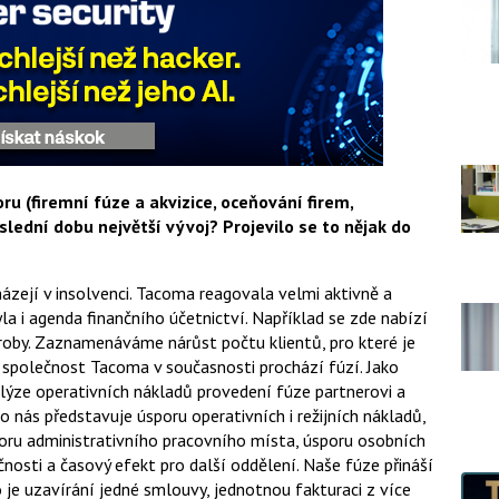
u (firemní fúze a akvizice, oceňování firem,
slední dobu největší vývoj? Projevilo se to nějak do
ázejí v insolvenci. Tacoma reagovala velmi aktivně a
la i agenda finančního účetnictví. Například se zde nabízí
oby. Zaznamenáváme nárůst počtu klientů, pro které je
á společnost Tacoma v současnosti prochází fúzí. Jako
lýze operativních nákladů provedení fúze partnerovi a
o nás představuje úsporu operativních i režijních nákladů,
poru administrativního pracovního místa, úsporu osobních
nosti a časový efekt pro další oddělení. Naše fúze přináší
je uzavírání jedné smlouvy, jednotnou fakturaci z více