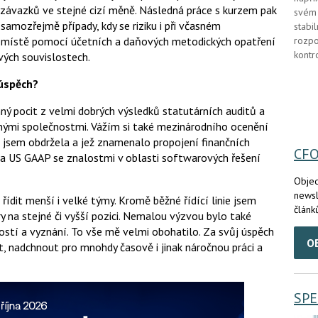
 závazků ve stejné cizí měně. Následná práce s kurzem pak
svém 
 samozřejmě případy, kdy se riziku i při včasném
stabi
a místě pomocí účetních a daňových metodických opatření
rozpo
kontr
vých souvislostech.
 úspěch?
ný pocit z velmi dobrých výsledků statutárních auditů a
ými společnostmi. Vážím si také mezinárodního ocenění
 jsem obdržela a jež znamenalo propojení finančních
CF
S a US GAAP se znalostmi v oblasti softwarových řešení
Objed
newsl
 řídit menší i velké týmy. Kromě běžné řídící linie jsem
článk
y na stejné či vyšší pozici. Nemalou výzvou bylo také
tí a vyznání. To vše mě velmi obohatilo. Za svůj úspěch
O
it, nadchnout pro mnohdy časově i jinak náročnou práci a
SPE