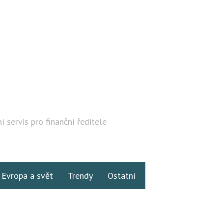
í servis pro finanční ředitele
Hledat
Evropa a svět
Trendy
Ostatní