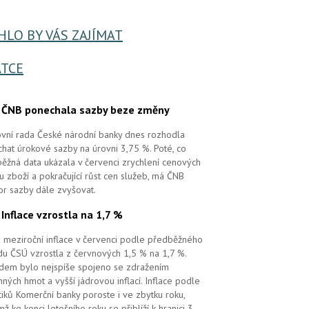
LO BY VÁS ZAJÍMAT
TCE
.
ČNB ponechala sazby beze změny
vní rada České národní banky dnes rozhodla
hat úrokové sazby na úrovni 3,75 %. Poté, co
ěžná data ukázala v červenci zrychlení cenových
 u zboží a pokračující růst cen služeb, má ČNB
or sazby dále zvyšovat.
.
Inflace vzrostla na 1,7 %
 meziroční inflace v červenci podle předběžného
u ČSÚ vzrostla z červnových 1,5 % na 1,7 %.
em bylo nejspíše spojeno se zdražením
ných hmot a vyšší jádrovou inflací. Inflace podle
tiků Komerční banky poroste i ve zbytku roku,
mž ke konci letošního roku se přiblíží k hranici 3