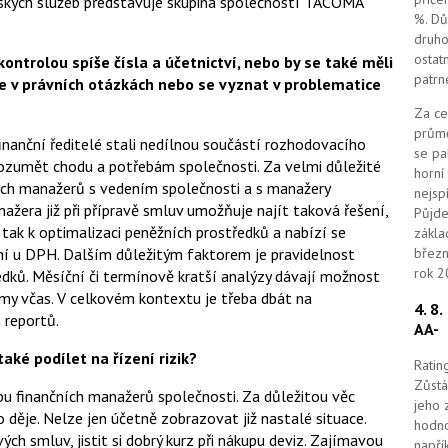
ských služeb představuje skupina společností TACOMA
%. Dů
druho
ostat
kontrolou spíše čísla a účetnictví, nebo by se také měli
patrn
 se v právních otázkách nebo se vyznat v problematice
Za ce
průmě
finanční ředitelé stali nedílnou součástí rozhodovacího
se pa
ba rozumět chodu a potřebám společnosti. Za velmi důležité
horní
ích manažerů s vedením společnosti a s manažery
nejsp
ažera již při přípravě smluv umožňuje najít taková řešení,
Půjde
tak k optimalizaci peněžních prostředků a nabízí se
zákla
ění u DPH. Dalším důležitým faktorem je pravidelnost
březn
rok 2
edků. Měsíční či termínově kratší analýzy dávají možnost
émy včas. V celkovém kontextu je třeba dbát na
4. 8
h reportů.
AA-
také podílet na řízení rizik?
Ratin
Zůstá
upu finančních manažerů společnosti. Za důležitou věc
jeho 
o děje. Nelze jen účetně zobrazovat již nastalé situace.
hodno
h smluv, jistit si dobrý kurz při nákupu deviz. Zajímavou
napří