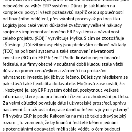
odpovědní za výběr ERP systému. Důraz je tak kladen na
komplexní pokrytí všech požadavků napříč celou společností
od finančního oddělení, přes výrobní procesy až po logistiku.
Logicky jsou také velmi důkladně zvažovány veškeré náklady
spojené s implementací nového ERP systému a návratnost
celého projektu (ROI),“ vysvětluje Myška. S tím se ztotožňuje
i Šlesingr: „Důležitými aspekty jsou především celkové náklady
(TCO) na pořízení systému a také stanovení návratnosti
investice (ROI) do ERP řešení.“ Podle Jirušeho nejen finanční
ředitelé, ale firmy obecně v současné době kladou stále větší
důraz na poměr cena/výkon a zároveň i na prokázání
návratnosti investic, jak již bylo řečeno. Důležitým hlediskem se
pak stává také flexibilita dodavatele. Mošková zase uvádí, že:
„Nezbytné je, aby ERP systém dokázal poskytnout veškeré
informace, které jsou pro finanční řízení a rozhodování potřeba.
Za velmi důležité považuje dále i uživatelské prostředí, správu
nastavení či možnost integrace daného řešení s jinými systémy.“
Při výběru ERP je podle Rákosníka na místě také zdravý selský
rozum: „To znamená, že by finanční ředitelé během jednání
s potenciálními dodavateli měli stále vědět, o čem budoucí