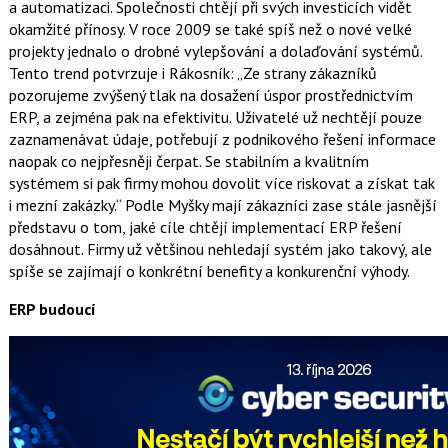
a automatizaci. Společnosti chtějí při svých investicích vidět
okamžité přínosy. V roce 2009 se také spíš než o nové velké
projekty jednalo o drobné vylepšování a dolaďování systémů.
Tento trend potvrzuje i Rákosník: „Ze strany zákazníků
pozorujeme zvýšený tlak na dosažení úspor prostřednictvím
ERP, a zejména pak na efektivitu. Uživatelé už nechtějí pouze
zaznamenávat údaje, potřebují z podnikového řešení informace
naopak co nejpřesněji čerpat. Se stabilním a kvalitním
systémem si pak firmy mohou dovolit více riskovat a získat tak
i mezní zakázky.“ Podle Myšky mají zákazníci zase stále jasnější
představu o tom, jaké cíle chtějí implementací ERP řešení
dosáhnout. Firmy už většinou nehledají systém jako takový, ale
spíše se zajímají o konkrétní benefity a konkurenční výhody.
ERP budoucí