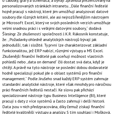
o tabulky, grafy a schémata, a bývají zpravidla prezentovány na
personalizovaných stránkách intranetu. „Dále finanční ředitelé
hojně pracují s nástroji, které jim umožňují analyzovat datové
soubory dle různých kritérií, ale asi nejrozšířenějším nástrojem
je Microsoft Excel, který ve svých posledních verzích umožňuje
velmi snadnou práci i s velkými datovými soubory,“ dodává
Šlesingr. Ze zkušeností společnosti J.K.R. Rákosník konstatuje,
že: „Požadavky ohledně analytických nástrojů bývají jak
jednodušší, tak i složité. Ty první lze charakterizovat základní
funkcionalitou, jež ERP nabízí, různými výstupy a MS Excel.
Zkušenější finanční ředitelé pak oceňují možnost vlastních
pohledů nebo „data on demand“ čili dostat svá data, když je
chtějí. A právě na tyto nástroje se poslední dobou dodavatelé
hodně specializují pokud jde o oblast systémů pro finanční
management.“ Podle Jirušeho snad každý ERP systém zahrnuje
standardní analytické nástroje, které však mnohdy pro náročnou
práci finančních ředitelů nestačí. Ke slovu pak přichází
specializované nástroje typu Business Intelligence (BI), které
pracují s daty z více systémů a často zahrnují i delší historii.
Data jsou v nich předzpracována, díky čemuž získají finanční
ředitelé kvalitnější výstupy a analýzy. S tím souhlasí i Mošková,