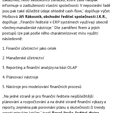
informuje o zadluženosti vlastní společnosti. V neposlední řadě
jsou pak také důležité údaje ohledně cash-flow,“ doplňuje výčet
Mošková.
Jiří Rákosník, obchodní ředitel společnosti J.K.R.,
doplňuje: „Finanční ředitelé v ERP systémech využívají obecně
všechny manažerské nástroje.“ Dle zaměření firem a jejich
postupů lze pak podle něho charakterizovat míru využití
následovně:
1. Finanční účetnictví jako celek
2. Manažerské účetnictví
3. Reporting a finanční analýzy na bázi OLAP
4. Plánovací nástroje
5. Nástroje pro modelování finančních procesů
„Na jedné straně je pro finanční ředitele nejdůležitější
plánování a rozpočtování a na druhé straně finanční výkazy a
reporty, zejména pak porovnání plánu a skutečnosti či trendy
oproti minulým letům,“ tvrdí
Pavel Jiruše, ředitel divize