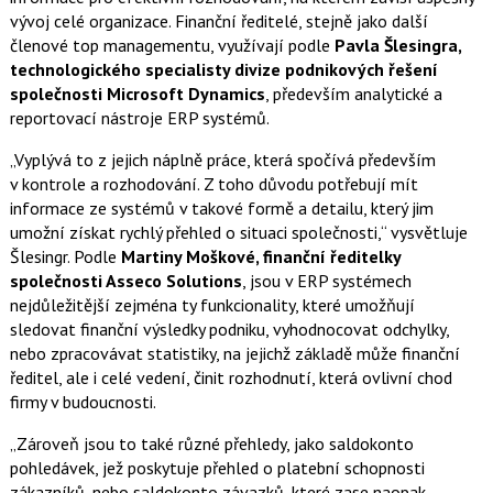
e
i
vývoj celé organizace. Finanční ředitelé, stejně jako další
b
X
o
členové top managementu, využívají podle
Pavla Šlesingra,
o
technologického specialisty divize podnikových řešení
k
u
společnosti Microsoft Dynamics
, především analytické a
reportovací nástroje ERP systémů.
„Vyplývá to z jejich náplně práce, která spočívá především
v kontrole a rozhodování. Z toho důvodu potřebují mít
informace ze systémů v takové formě a detailu, který jim
umožní získat rychlý přehled o situaci společnosti,“ vysvětluje
Šlesingr. Podle
Martiny Moškové, finanční ředitelky
společnosti Asseco Solutions
, jsou v ERP systémech
nejdůležitější zejména ty funkcionality, které umožňují
sledovat finanční výsledky podniku, vyhodnocovat odchylky,
nebo zpracovávat statistiky, na jejichž základě může finanční
ředitel, ale i celé vedení, činit rozhodnutí, která ovlivní chod
firmy v budoucnosti.
„Zároveň jsou to také různé přehledy, jako saldokonto
pohledávek, jež poskytuje přehled o platební schopnosti
zákazníků, nebo saldokonto závazků, které zase naopak