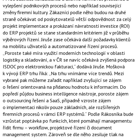
vylepšení podnikových procesů nebo například související
změny firemní kultury. Zákazníci podle něho budou na druhé
straně očekávat od poskytovatelů větší odpovědnost za celý
projekt implementace a prokázaní návratnosti investice (ROI)
do ERP projektů se stane standardním kritériem již v průběhu
výběrových řízení. Jiruše zase očekává další požadavky klientů
na mobilitu uživatelů a automatizované řízení procesů.
„Poroste také míra využití moderních technologií v oblasti
logistiky a skladování, a v ČR se navíc očekává zvýšená podpora
ISDOC pro elektronickou fakturaci,“ dodává Jiruše. Mošková
k vývoji ERP trhu říká: „Na trhu vnímáme více trendů. Mezi
vybrané pak můžeme zařadit například zvyšující se zájem
o řešení orientovaná na přidanou hodnotu k informacím. Do
popředí půjdou business intelligence nástroje, poroste zájem
o outsourcing řešení a SaaS, případně vzroste zájem
o implementaci nikoliv pouze základních, ale rozšířených
firemních procesů v rámci ERP systémů.“ Podle Rákosníka bude
vzrůstat poptávka po funkcích, které pomáhají managementu
řídit firmu – workflow, projektové řízení či document
management system. Zároveň se dle něho zesiluje tlak na