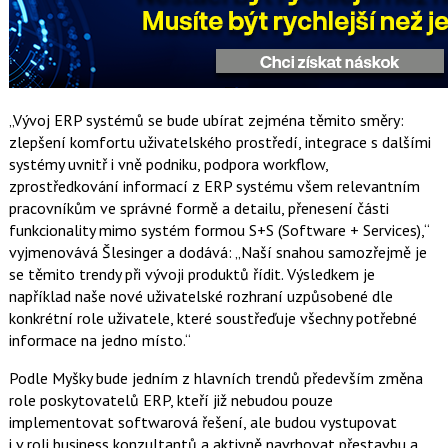
„Vývoj ERP systémů se bude ubírat zejména těmito směry:
zlepšení komfortu uživatelského prostředí, integrace s dalšími
systémy uvnitř i vně podniku, podpora workflow,
zprostředkování informací z ERP systému všem relevantním
pracovníkům ve správné formě a detailu, přenesení části
funkcionality mimo systém formou S+S (Software + Services),“
vyjmenovává Šlesinger a dodává: „Naší snahou samozřejmě je
se těmito trendy při vývoji produktů řídit. Výsledkem je
například naše nové uživatelské rozhraní uzpůsobené dle
konkrétní role uživatele, které soustřeďuje všechny potřebné
informace na jedno místo.“
Podle Myšky bude jedním z hlavních trendů především změna
role poskytovatelů ERP, kteří již nebudou pouze
implementovat softwarová řešení, ale budou vystupovat
i v roli business konzultantů a aktivně navrhovat přestavbu a