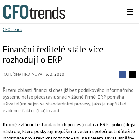
CFOtrends
Finanční ředitelé stále více
rozhodují o ERP
KATEŘINA HRDINOVÁ
8. 3. 2010
S
S
S
d
d
d
í
Řízení oblasti financí si dnes již bez podnikového informačního
í
í
l
l
systému nelze představit snad v žádné firmě. ERP pomáhá
e
e
l
j
uživatelům nejen se standardními procesy, jako je například
j
t
e
t
evidence faktur či účtování…
e
e
t
n
n
a
a
Kromě zvládnutí standardních procesů nabízí ERP i pokročilejší
F
s
a
nástroje, které poskytují nejužšímu vedení společnosti důležité
í
c
t
informace pro efektivní rozhodování, na kterém závisí úspěšný