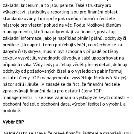
základní kritérium, a to jsou peníze. Také struktury pro
výkaznictví, statistiky a reporting jsou pro finanční oblast
standardizovány. Tím spíše pak oceňují finanční ředitelé
nástroje pro vlastní pohled na věc. Podle Moškové členům
managementu, kteří nazodpovídají za finance, postačují
základní informace, jako je například plnění plánů, odchylky či
predikce. „Já naproti tomu potřebuji vědět, co všechno se za
danými čísly skrývá, musím být schopná v případě potřeby
cokoliv vysvětlit, vyhodnotit důvody, a také upozorňovat na
případná rizika. Vždy tedy potřebuji vědět přesný detail, definuji
odchylky od požadovaných čísel a o výsledcích pak informuj
ostatní členy TOP managementu, vysvětluje Mošková. Stejný
názor sdílí i Jiruše: „V zásadě se dá říct, že finanční ředitelé
zpracovávají finanční data pro ostatní členy TOP
managementu. Ti se zase zajímají o výstupy ze svých oblastí –
obchodní ředitel o obchodní data, výrobní ředitel o výrobní, a
podobně.“
Výběr ERP
„Velmi často se stává, že právě finanční ředitelé a manažeři jsou