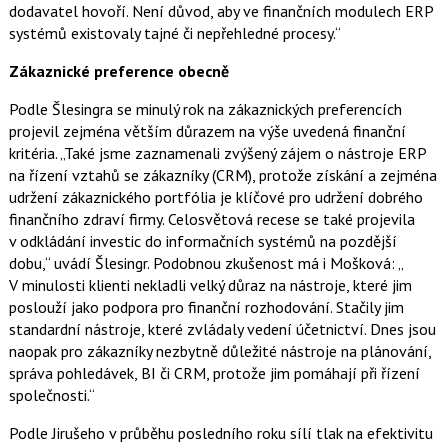
dodavatel hovoří. Není důvod, aby ve finančních modulech ERP
systémů existovaly tajné či nepřehledné procesy.“
Zákaznické preference obecně
Podle Šlesingra se minulý rok na zákaznických preferencích
projevil zejména větším důrazem na výše uvedená finanční
kritéria. „Také jsme zaznamenali zvýšený zájem o nástroje ERP
na řízení vztahů se zákazníky (CRM), protože získání a zejména
udržení zákaznického portfólia je klíčové pro udržení dobrého
finančního zdraví firmy. Celosvětová recese se také projevila
v odkládání investic do informačních systémů na pozdější
dobu,“ uvádí Šlesingr. Podobnou zkušenost má i Mošková: „
V minulosti klienti nekladli velký důraz na nástroje, které jim
poslouží jako podpora pro finanční rozhodování. Stačily jim
standardní nástroje, které zvládaly vedení účetnictví. Dnes jsou
naopak pro zákazníky nezbytně důležité nástroje na plánování,
správa pohledávek, BI či CRM, protože jim pomáhají při řízení
společnosti.“
Podle Jirušeho v průběhu posledního roku sílí tlak na efektivitu