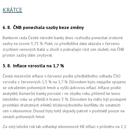
KRÁTCE
6. 8.
ČNB ponechala sazby beze změny
Bankovní rada České národní banky dnes rozhodla ponechat úrokové
sazby na úrovni 3,75 %. Poté, co předběžná data ukázala v červenci
zrychlení cenových tlaků u zboží a pokračující růst cen služeb, má ČNB
prostor sazby dále zvyšovat.
5. 8.
Inflace vzrostla na 1,7 %
Česká meziroční inflace v červenci podle předběžného odhadu ČSÚ
vzrostla z červnových 1,5 % na 1,7 %. Důvodem bylo nejspíše spojeno
se zdražením pohonných hmot a vyšší jádrovou inflací. Inflace podle
analytiků Komerční banky poroste i ve zbytku roku, přičemž ke konci
letošního roku se přiblíží k hranici 3 %. Důvodem by mělo být postupné
promítání druhotných efektů blízkovýchodního konfliktu do ostatních
cen v ekonomice. Dosud byly totiž dopady patrné v podstatě pouze na
cenách pohonných hmot.
Za celý letošní rok tak odhadují ekonomové KB inflaci v průměru na 2,1