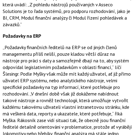
která uvádí: „Z pohledu nástrojů používaných v Asseco
Solutions je to řada systémů, pro podporu rozhodování, jako je
BI, CRM, Modul finanční analýzy či Modul řízení pohledávek a
závazků.“
Požadavky na ERP
„Požadavky finančních ředitelů na ERP se od jiných členů
managementu příliš neliší, pouze kladou větší důraz na
nástroje pro práci s daty a samozřejmě dbají na to, aby systém
odpovídal legislativním požadavkům v oblasti financí,“ líčí
Šlesingr. Podle Myšky však může mít každý uživatel, ať již přímo
uživatel ERP systému, nebo analytického nástroje, velmi
specifické požadavky na typ informací, které potřebuje pro
rozhodování. „V dnešní době však již dokážeme nabídnout
takové nástroje a rovněž technologii, která umožňuje vytvořit
každému takovému uživateli vlastní intranetovou stránku, kde
má veškerá data, reporty a ukazatele, které potřebuje,“ říká
Myška. Rákosník zase vidí situaci tak, že obecně jsou finanční
ředitelé detailně orientováni v problematice, protože ať vyrábějí
lokomotivy nebo hřebíky, finanční analýza má stále jedno