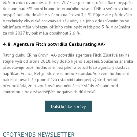
%. V prvních dvou měsících roku 2027 se pak meziroční inflace nejspíše
dostane nad 3% horní hranici tolerančního pásma ČNB a svého vrcholu
nejspíš odhadu dosáhne v únoru na úrovni 3,4 %. Půjde ale především
o technický vliv nízké srovnávací základny a s jeho odezníváním by se
tak inflace měla v březnu příštího roku opět vrátit pod 3 %. V průměru
za rok 2027 by pak měla dosáhnout 2,6 %.
4. 8.
Agentura Fitch potvrdila Česku rating AA-
Rating dluhu ČR na úrovni AA- potvrdila agentura Fitch. Zůstává tak na
stejné výši od srpna 2018, kdy došlo k jeho zlepšení. Současná známka
představuje lepší hodnocení, než jakého se od téže agentury dostává
například Francii, Belgii, Slovinsku nebo Estonsku. Ve svém hodnocení
pak Fitch uvádí, že ponechává i stabilní ratingový výhled, neboť
předpokládá, že rozpočtové uvolnění české vlády zůstane pod
kontrolou a bez zásadnějších negativních důsledků.
Další krátké zprávy
CFOTRENDS NEWSLETTER