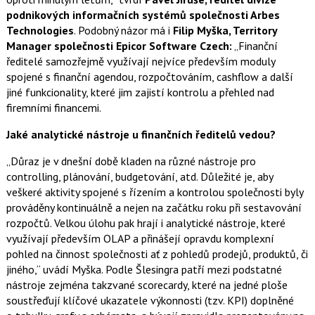
podnikových informačních systémů společnosti Arbes
Technologies
. Podobný názor má i
Filip Myška, Territory
Manager společnosti Epicor Software Czech:
„Finanční
ředitelé samozřejmě využívají nejvíce především moduly
spojené s finanční agendou, rozpočtováním, cashflow a další
jiné funkcionality, které jim zajistí kontrolu a přehled nad
firemními financemi.
Jaké analytické nástroje u finančních ředitelů vedou?
„Důraz je v dnešní době kladen na různé nástroje pro
controlling, plánování, budgetování, atd. Důležité je, aby
veškeré aktivity spojené s řízením a kontrolou společnosti byly
prováděny kontinuálně a nejen na začátku roku při sestavování
rozpočtů. Velkou úlohu pak hrají i analytické nástroje, které
využívají především OLAP a přinášejí opravdu komplexní
pohled na činnost společnosti ať z pohledů prodejů, produktů, či
jiného,“ uvádí Myška. Podle Šlesingra patří mezi podstatné
nástroje zejména takzvané scorecardy, které na jedné ploše
soustřeďují klíčové ukazatele výkonnosti (tzv. KPI) doplněné