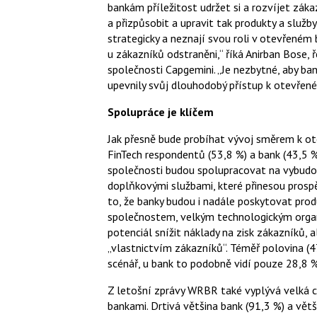
bankám příležitost udržet si a rozvíjet zák
a přizpůsobit a upravit tak produkty a služb
strategicky a neznají svou roli v otevřeném 
u zákazníků odstraněni,“ říká Anirban Bose,
společnosti Capgemini. „Je nezbytné, aby ban
upevnily svůj dlouhodobý přístup k otevřen
Spolupráce je klíčem
Jak přesně bude probíhat vývoj směrem k ot
FinTech respondentů (53,8 %) a bank (43,5 %
společnosti budou spolupracovat na vybudo
doplňkovými službami, které přinesou pros
to, že banky budou i nadále poskytovat produ
společnostem, velkým technologickým org
potenciál snížit náklady na zisk zákazníků, 
„vlastnictvím zákazníků“. Téměř polovina (
scénář, u bank to podobně vidí pouze 28,8 
Z letošní zprávy WRBR také vyplývá velká c
bankami. Drtivá většina bank (91,3 %) a vět