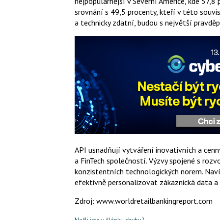
nejpopulárnější v Severní Americe, kde 57,8 
srovnání s 49,5 procenty, kteří v této souvi
a technicky zdatní, budou s největší pravdě
API usnadňují vytváření inovativních a cenn
a FinTech společností. Výzvy spojené s roz
konzistentních technologických norem. Navíc
efektivně personalizovat zákaznická data a ja
Zdroj: www.worldretailbankingreport.com