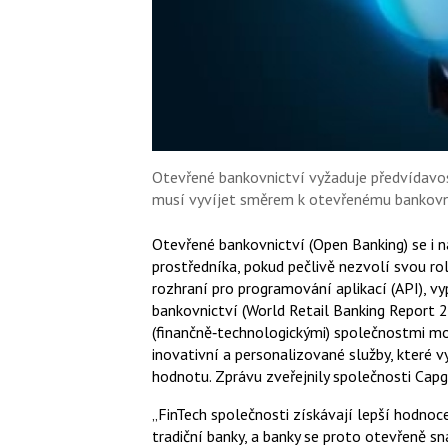
Otevřené bankovnictví vyžaduje předvídavos
musí vyvíjet směrem k otevřenému bankovnict
Otevřené bankovnictví (Open Banking) se i na
prostředníka, pokud pečlivě nezvolí svou r
rozhraní pro programování aplikací (API), vy
bankovnictví (World Retail Banking Report 
(finančně‑technologickými) společnostmi m
inovativní a personalizované služby, které 
hodnotu. Zprávu zveřejnily společnosti Cap
„FinTech společnosti získávají lepší hodnoc
tradiční banky, a banky se proto otevřeně sn