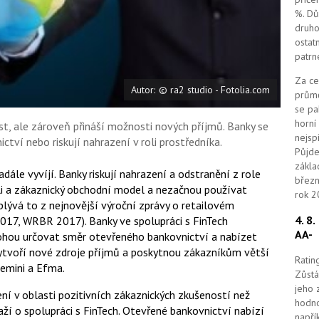
k
%. Dů
u
druho
ostat
patrn
Za ce
Autor: © ra2 studio - Fotolia.com
průmě
se pa
horní
t, ale zároveň přináší možnosti nových příjmů. Banky se
nejsp
ví nebo riskují nahrazení v roli prostředníka.
Půjde
zákla
dále vyvíjí. Banky riskují nahrazení a odstranění z role
březn
oli a zákaznický obchodní model a nezačnou používat
rok 2
plývá to z nejnovější výroční zprávy o retailovém
4. 8
2017, WRBR 2017). Banky ve spolupráci s FinTech
AA-
ohou určovat směr otevřeného bankovnictví a nabízet
vytvoří nové zdroje příjmů a poskytnou zákazníkům větší
Ratin
gemini a Efma.
Zůstá
jeho 
ení v oblasti pozitivních zákaznických zkušeností než
hodno
aží o spolupráci s FinTech. Otevřené bankovnictví nabízí
napří