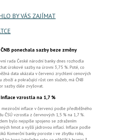
LO BY VÁS ZAJÍMAT
TCE
.
ČNB ponechala sazby beze změny
vní rada České národní banky dnes rozhodla
hat úrokové sazby na úrovni 3,75 %. Poté, co
ěžná data ukázala v červenci zrychlení cenových
 u zboží a pokračující růst cen služeb, má ČNB
or sazby dále zvyšovat.
.
Inflace vzrostla na 1,7 %
 meziroční inflace v červenci podle předběžného
u ČSÚ vzrostla z červnových 1,5 % na 1,7 %.
em bylo nejspíše spojeno se zdražením
ných hmot a vyšší jádrovou inflací. Inflace podle
tiků Komerční banky poroste i ve zbytku roku,
mž ke konci letošního roku se přiblíží k hranici 3