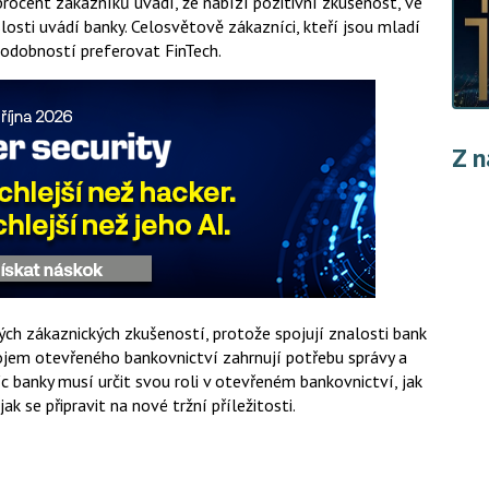
procent zákazníků uvádí, že nabízí pozitivní zkušenost, ve
slosti uvádí banky. Celosvětově zákazníci, kteří jsou mladí
podobností preferovat FinTech.
Z n
ých zákaznických zkušeností, protože spojují znalosti bank
vojem otevřeného bankovnictví zahrnují potřebu správy a
 banky musí určit svou roli v otevřeném bankovnictví, jak
k se připravit na nové tržní příležitosti.