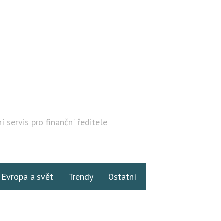
í servis pro finanční ředitele
Hledat
Evropa a svět
Trendy
Ostatní