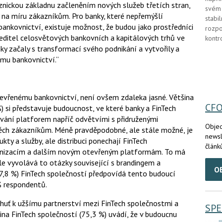
aznickou základnu začleněním nových služeb třetích stran,
svém 
y na míru zákazníkům. Pro banky, které nepřemýšlí
stabi
bankovnictví, existuje možnost, že budou jako prostředníci
rozpo
 ředitel celosvětových bankovních a kapitálových trhů ve
kontr
ky začaly s transformací svého podnikání a vytvořily a
ému bankovnictví.“
evřenému bankovnictví, není ovšem zdaleka jasné. Většina
CF
) si představuje budoucnost, ve které banky a FinTech
vání platforem napříč odvětvími s přidruženými
Objed
pěch zákazníkům. Méně pravděpodobné, ale stále možné, je
newsl
kty a služby, ale distribuci ponechají FinTech
článk
anizacím a dalším novým otevřeným platformám. To má
ale vyvolává to otázky související s brandingem a
O
47,8 %) FinTech společností předpovídá tento budoucí
% respondentů.
huť k užšímu partnerství mezi FinTech společnostmi a
SPE
šina FinTech společností (75,3 %) uvádí, že v budoucnu