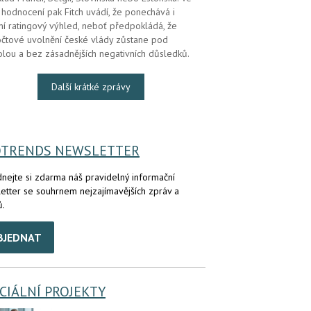
hodnocení pak Fitch uvádí, že ponechává i
lní ratingový výhled, neboť předpokládá, že
čtové uvolnění české vlády zůstane pod
olou a bez zásadnějších negativních důsledků.
Další krátké zprávy
OTRENDS NEWSLETTER
nejte si zdarma náš pravidelný informační
etter se souhrnem nejzajímavějších zpráv a
ů.
BJEDNAT
CIÁLNÍ PROJEKTY