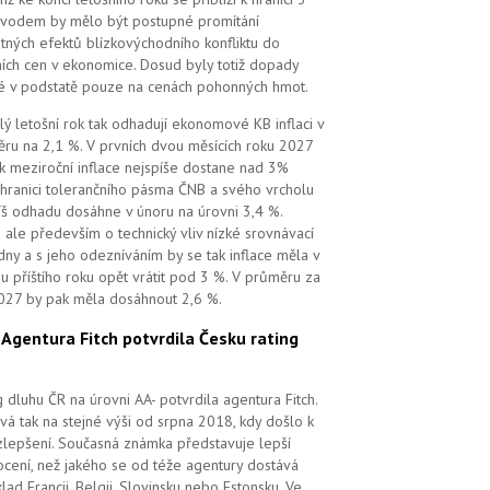
vodem by mělo být postupné promítání
tných efektů blízkovýchodního konfliktu do
ních cen v ekonomice. Dosud byly totiž dopady
é v podstatě pouze na cenách pohonných hmot.
lý letošní rok tak odhadují ekonomové KB inflaci v
ru na 2,1 %. V prvních dvou měsících roku 2027
k meziroční inflace nejspíše dostane nad 3%
 hranici tolerančního pásma ČNB a svého vrcholu
íš odhadu dosáhne v únoru na úrovni 3,4 %.
 ale především o technický vliv nízké srovnávací
dny a s jeho odezníváním by se tak inflace měla v
u příštího roku opět vrátit pod 3 %. V průměru za
027 by pak měla dosáhnout 2,6 %.
.
Agentura Fitch potvrdila Česku rating
g dluhu ČR na úrovni AA- potvrdila agentura Fitch.
vá tak na stejné výši od srpna 2018, kdy došlo k
zlepšení. Současná známka představuje lepší
cení, než jakého se od téže agentury dostává
klad Francii, Belgii, Slovinsku nebo Estonsku. Ve