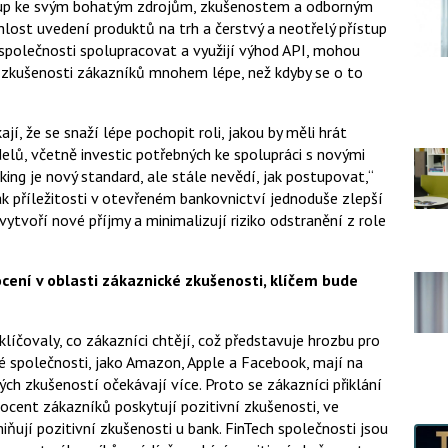
stup ke svým bohatým zdrojům, zkušenostem a odborným
lost uvedení produktů na trh a čerstvý a neotřelý přístup
společnosti spolupracovat a využijí výhod API, mohou
t zkušenosti zákazníků mnohem lépe, než kdyby se o to
jí, že se snaží lépe pochopit roli, jakou by měli hrát
ů, včetně investic potřebných ke spolupráci s novými
king je nový standard, ale stále nevědí, jak postupovat,“
k příležitosti v otevřeném bankovnictví jednoduše zlepší
 vytvoří nové příjmy a minimalizují riziko odstranění z role
ocení v oblasti zákaznické zkušenosti, klíčem bude
líčovaly, co zákazníci chtějí, což představuje hrozbu pro
é společnosti, jako Amazon, Apple a Facebook, mají na
ých zkušeností očekávají více. Proto se zákazníci přiklání
ocent zákazníků poskytují pozitivní zkušenosti, ve
iňují pozitivní zkušenosti u bank. FinTech společnosti jsou