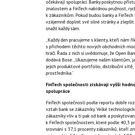
očekávají spolupráci. Banky poskytnou pří
znalostem a FinTech nabídnou pružnost, rych
k zákazníkům. Pokud budou banky a FinTech 
vzájemně doplnit své silné stránky a zlepši
snažil každý sám.
„Každý den pracujeme s klienty, kteří nám říka
s příchodem těchto nových obchodních model
hráči. Řada z nich si uvědomuje, že Open Ban
dodává Bose. „Ukazujeme našim klientům, ja
jejich produktové portfolio, distribuční sítě,
prostředníka.“
FinTech společnosti získávají vyšší hodn
spolupráce
FinTech společnosti podle reportu dobře rozk
vztah bank se zákazníky. Velké technologick
zákazníky vliv a ti pak od bank a poskytovan
k FinTech společnostem, které podle 40,3 pr
srovnání s 37,1 procenty zákazníků, kteří zm