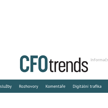
Informačn
 služby
Rozhovory
Komentáře
Digitální trafika