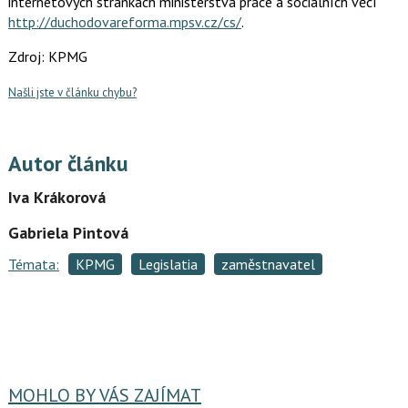
internetových stránkách ministerstva práce a sociálních věcí
http://duchodovareforma.mpsv.cz/cs/
.
Zdroj: KPMG
Našli jste v článku chybu?
Autor článku
Iva Krákorová
Gabriela Pintová
Témata:
KPMG
Legislatia
zaměstnavatel
MOHLO BY VÁS ZAJÍMAT