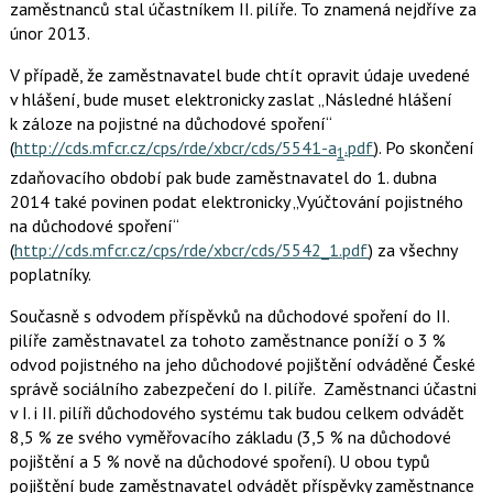
zaměstnanců stal účastníkem II. pilíře. To znamená nejdříve za
únor 2013.
V případě, že zaměstnavatel bude chtít opravit údaje uvedené
v hlášení, bude muset elektronicky zaslat „Následné hlášení
k záloze na pojistné na důchodové spoření“
(
http://cds.mfcr.cz/cps/rde/xbcr/cds/5541-a
.pdf
). Po skončení
1
zdaňovacího období pak bude zaměstnavatel do 1. dubna
2014 také povinen podat elektronicky „Vyúčtování pojistného
na důchodové spoření“
(
http://cds.mfcr.cz/cps/rde/xbcr/cds/554­2_1.pdf
) za všechny
poplatníky.
Současně s odvodem příspěvků na důchodové spoření do II.
pilíře zaměstnavatel za tohoto zaměstnance poníží o 3 %
odvod pojistného na jeho důchodové pojištění odváděné České
správě sociálního zabezpečení do I. pilíře. Zaměstnanci účastni
v I. i II. pilíři důchodového systému tak budou celkem odvádět
8,5 % ze svého vyměřovacího základu (3,5 % na důchodové
pojištění a 5 % nově na důchodové spoření). U obou typů
pojištění bude zaměstnavatel odvádět příspěvky zaměstnance