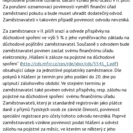
neprodleně písemně oznámit datum vzniku jeho účasti v II. pilíři.
Za porušení oznamovací povinnosti vyměří finanční úřad
zaměstnanci pokutu a bude muset uhradit dodatečný odvod.
Zaměstnavateli v takovém případě povinnost odvodu nevzniká.
Za zaměstnance v II. pilíři srazí a odvede příspěvky na
důchodové spoření ve výši 5 % z jeho vyměřovacího základu na
důchodové pojištění zaměstnavatel. Současně s odvodem bude
zaměstnavatel povinen zaslat svému finančnímu úřadu
elektronicky „Hlášení k záloze na pojistné na důchodové
spoření“ (
http://cds.mfcr.cz/cps/rde/xbcr/cds/554­1_1.pdf
)
obsahující údaje za jednotlivé poplatníky zaměstnance. Dle
pokynů k hlášení je termín pro jeho podání do 20. dne po
uplynutí zálohového období. Ve stejném termínu je
zaměstnavatel také povinen odvést příspěvky, resp. zálohu na
pojistné na důchodové spoření svému finančnímu úřadu.
Zaměstnavateli, který je standardně registrován jako plátce
daně z příjmů fyzických osob ze závislé činnosti, povinnost
speciální registrace pro účely tohoto odvodu nevzniká. Poprvé
zaměstnavateli vznikne povinnost podat hlášení a odvést
zálohu na pojistné za měsíc, ve kterém se některý z jeho