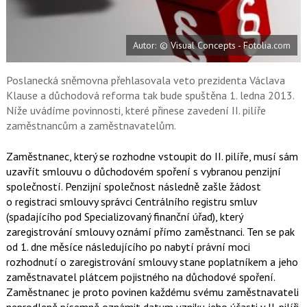
a
í
c
t
e
i
b
X
Autor: © Visual Concepts - Fotolia.com
o
o
k
u
Poslanecká sněmovna přehlasovala veto prezidenta Václava
Klause a důchodová reforma tak bude spuštěna 1. ledna 2013.
Níže uvádíme povinnosti, které přinese zavedení II. pilíře
zaměstnancům a zaměstnavatelům.
Zaměstnanec, který se rozhodne vstoupit do II. pilíře, musí sám
uzavřít smlouvu o důchodovém spoření s vybranou penzijní
společností. Penzijní společnost následně zašle žádost
o registraci smlouvy správci Centrálního registru smluv
(spadajícího pod Specializovaný finanční úřad), který
zaregistrování smlouvy oznámí přímo zaměstnanci. Ten se pak
od 1. dne měsíce následujícího po nabytí právní moci
rozhodnutí o zaregistrování smlouvy stane poplatníkem a jeho
zaměstnavatel plátcem pojistného na důchodové spoření.
Zaměstnanec je proto povinen každému svému zaměstnavateli