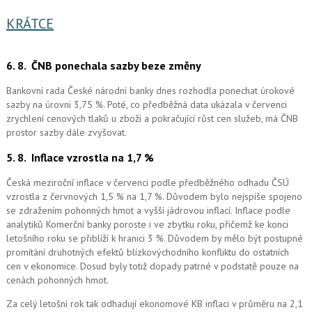
KRÁTCE
6. 8.
ČNB ponechala sazby beze změny
Bankovní rada České národní banky dnes rozhodla ponechat úrokové
sazby na úrovni 3,75 %. Poté, co předběžná data ukázala v červenci
zrychlení cenových tlaků u zboží a pokračující růst cen služeb, má ČNB
prostor sazby dále zvyšovat.
5. 8.
Inflace vzrostla na 1,7 %
Česká meziroční inflace v červenci podle předběžného odhadu ČSÚ
vzrostla z červnových 1,5 % na 1,7 %. Důvodem bylo nejspíše spojeno
se zdražením pohonných hmot a vyšší jádrovou inflací. Inflace podle
analytiků Komerční banky poroste i ve zbytku roku, přičemž ke konci
letošního roku se přiblíží k hranici 3 %. Důvodem by mělo být postupné
promítání druhotných efektů blízkovýchodního konfliktu do ostatních
cen v ekonomice. Dosud byly totiž dopady patrné v podstatě pouze na
cenách pohonných hmot.
Za celý letošní rok tak odhadují ekonomové KB inflaci v průměru na 2,1