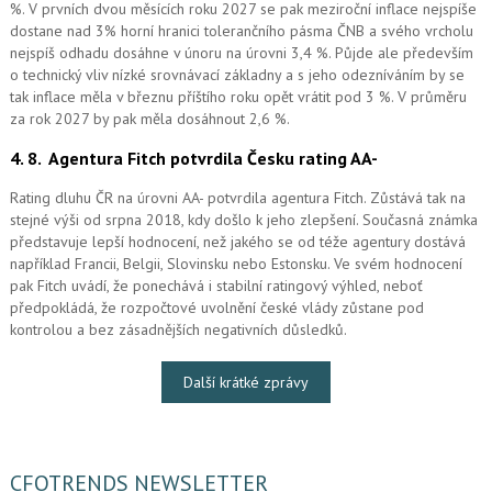
%. V prvních dvou měsících roku 2027 se pak meziroční inflace nejspíše
dostane nad 3% horní hranici tolerančního pásma ČNB a svého vrcholu
nejspíš odhadu dosáhne v únoru na úrovni 3,4 %. Půjde ale především
o technický vliv nízké srovnávací základny a s jeho odezníváním by se
tak inflace měla v březnu příštího roku opět vrátit pod 3 %. V průměru
za rok 2027 by pak měla dosáhnout 2,6 %.
4. 8.
Agentura Fitch potvrdila Česku rating AA-
Rating dluhu ČR na úrovni AA- potvrdila agentura Fitch. Zůstává tak na
stejné výši od srpna 2018, kdy došlo k jeho zlepšení. Současná známka
představuje lepší hodnocení, než jakého se od téže agentury dostává
například Francii, Belgii, Slovinsku nebo Estonsku. Ve svém hodnocení
pak Fitch uvádí, že ponechává i stabilní ratingový výhled, neboť
předpokládá, že rozpočtové uvolnění české vlády zůstane pod
kontrolou a bez zásadnějších negativních důsledků.
Další krátké zprávy
CFOTRENDS NEWSLETTER