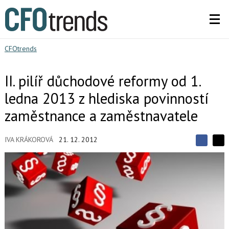
CFOtrends
II. pilíř důchodové reformy od 1.
ledna 2013 z hlediska povinností
zaměstnance a zaměstnavatele
IVA KRÁKOROVÁ
21. 12. 2012
S
S
S
d
d
d
í
í
í
l
l
e
e
l
j
j
t
e
t
e
e
t
n
n
a
a
F
s