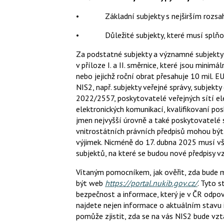
• Základní subjekty s nejširším rozsa
• Důležité subjekty, které musí splňovat 
Za podstatné subjekty a významné subjekty
v příloze I. a II. směrnice, které jsou min
nebo jejichž roční obrat přesahuje 10 mil. E
NIS2, např. subjekty veřejné správy, subjekty
2022/2557, poskytovatelé veřejných sítí el
elektronických komunikací, kvalifikovaní p
jmen nejvyšší úrovně a také poskytovatelé s
vnitrostátních právních předpisů mohou být 
výjimek. Nicméně do 17. dubna 2025 musí v
subjektů, na které se budou nové předpisy v
Vítaným pomocníkem, jak ověřit, zda bude 
být web
https://portal.nukib.gov.cz/
. Tyto 
bezpečnost a informace, který je v ČR odpov
najdete nejen informace o aktuálním stavu 
pomůže zjistit, zda se na vás NIS2 bude vz