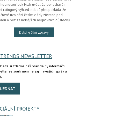
hodnocení pak Fitch uvádí, že ponechává i
lní ratingový výhled, neboť předpokládá, že
čtové uvolnění české vlády zůstane pod
olou a bez zásadnějších negativních důsledků.
Další krátké zprávy
OTRENDS NEWSLETTER
nejte si zdarma náš pravidelný informační
etter se souhrnem nejzajímavějších zpráv a
ů.
BJEDNAT
CIÁLNÍ PROJEKTY