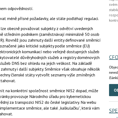
svém 
hem odpovědností.
stabi
rozpo
méně přísné požadavky, ale stále podléhají regulaci.
kontr
 lze obecně považovat subjekty z odvětví uvedených
imálně středním podnikem (zaměstnávají minimálně 50 osob
UR). Rovněž jsou zahrnuty další entity definované směrnicí
 označené jako kritické subjekty podle směrnice (EU)
ektronických komunikací nebo veřejně dostupných služeb
CF
oskytovatelé důvěryhodných služeb a registry doménových
lužeb DNS bez ohledu na jejich velikost. Na základě
Objed
zahrnuty i další subjekty. Směrnice však obsahuje několik
newsl
šechny členské státy vytvořit seznamy výše zmíněných
článk
ztahovat.
O
mít na konkrétní společnost směrnice NIS2 dopad, může
stránky provozuje Národního úřadu pro kybernetickou
ědný za transpozici NIS2 do české legislativy. Na webu
implementace směrnice, ale také „kalkulačku”, která vám
SPE
tahovat.