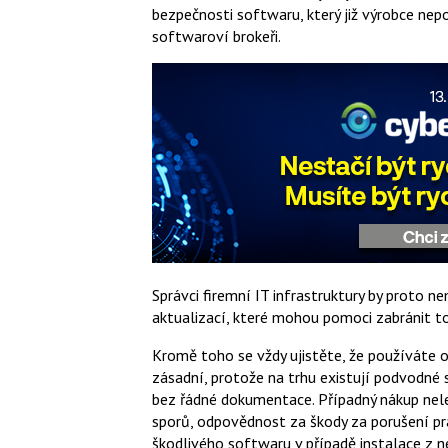
bezpečnosti softwaru, který již výrobce ne
softwaroví brokeři.
Správci firemní IT infrastruktury by proto n
aktualizací, které mohou pomoci zabránit t
Kromě toho se vždy ujistěte, že používáte 
zásadní, protože na trhu existují podvodné 
bez řádné dokumentace. Případný nákup neleg
sporů, odpovědnost za škody za porušení prá
škodlivého softwaru v případě instalace z 