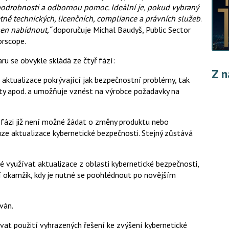
 podrobnosti a odbornou pomoc. Ideální je, pokud vybraný
tně technických, licenčních, compliance a právních služeb.
en nabídnout,“
doporučuje Michal Baudyš, Public Sector
orscope.
ru se obvykle skládá ze čtyř fází:
Z n
ualizace pokrývající jak bezpečnostní problémy, tak
lity apod. a umožňuje vznést na výrobce požadavky na
zi již není možné žádat o změny produktu nebo
uze aktualizace kybernetické bezpečnosti. Stejný zůstává
užívat aktualizace z oblasti kybernetické bezpečnosti,
í okamžik, kdy je nutné se poohlédnout po novějším
ván.
novat použití vyhrazených řešení ke zvýšení kybernetické