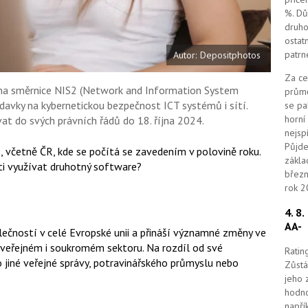
%. Dů
druho
ostat
patrn
Autor: Depositphotos
Za ce
lena směrnice NIS2 (Network and Information System
průmě
adavky na kybernetickou bezpečnost ICT systémů i sítí.
se pa
horní
t do svých právních řádů do 18. října 2024.
nejsp
Půjde
o, včetně ČR, kde se počítá se zavedením v polovině roku.
zákla
ti využívat druhotný software?
březn
rok 2
4. 8
AA-
olečností v celé Evropské unii a přináší významné změny ve
veřejném i soukromém sektoru. Na rozdíl od své
Ratin
 jiné veřejné správy, potravinářského průmyslu nebo
Zůstá
jeho 
hodno
napří