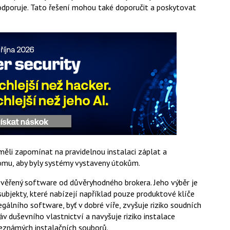
podporuje. Tato řešení mohou také doporučit a poskytovat
eměli zapomínat na pravidelnou instalaci záplat a
omu, aby byly systémy vystaveny útokům.
ověřený software od důvěryhodného brokera. Jeho výběr je
subjekty, které nabízejí například pouze produktové klíče
álního software, byť v dobré víře, zvyšuje riziko soudních
v duševního vlastnictví a navyšuje riziko instalace
neznámých instalačních souborů.