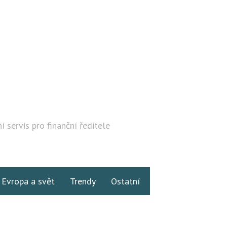
í servis pro finanční ředitele
Hledat
Evropa a svět
Trendy
Ostatní