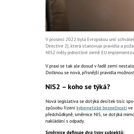
V prosinci 2022 byla Evropskou unií schvá
Directive 2), která stanovuje pravidla a pož
NIS2 měly jednotlivé země EU implementova
V praxi se tak ale dosud v řadě zemí nestal
Dotknou se nová, přísnější pravidla možnos
NIS2 – koho se týká?
Nová legislativa se dotýká desítek tisíc sp
způsobu řízení
kybernetické bezpečnosti
ve 
předchůdkyně, směrnice NIS, se dotýká mimo
nakládání s odpady.
Směrnice definuje dva typy subjektů: