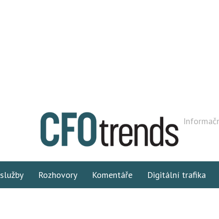
Informačn
 služby
Rozhovory
Komentáře
Digitální trafika