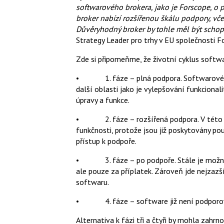
softwarového brokera, jako je Forscope, o
broker nabízí rozšířenou škálu podpory, vče
Důvěryhodný broker by tohle měl být schop
Strategy Leader pro trhy v EU společnosti F
Zde si připomeňme, že životní cyklus softwa
• 1. fáze – plná podpora. Softwarové akt
další oblasti jako je vylepšování funkciona
úpravy a funkce.
• 2. fáze – rozšířená podpora. V této fá
funkčnosti, protože jsou již poskytovány po
přístup k podpoře.
• 3. fáze – po podpoře. Stále je možné vy
ale pouze za příplatek. Zároveň jde nejzazš
softwaru.
• 4. fáze – software již není podporo
Alternativa k fázi tři a čtyři by mohla zahr