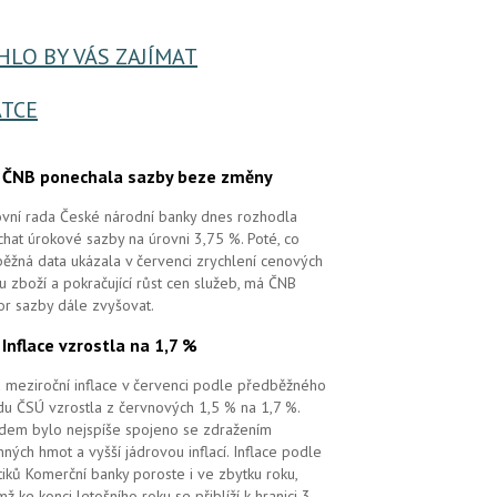
LO BY VÁS ZAJÍMAT
TCE
.
ČNB ponechala sazby beze změny
vní rada České národní banky dnes rozhodla
hat úrokové sazby na úrovni 3,75 %. Poté, co
ěžná data ukázala v červenci zrychlení cenových
 u zboží a pokračující růst cen služeb, má ČNB
or sazby dále zvyšovat.
.
Inflace vzrostla na 1,7 %
 meziroční inflace v červenci podle předběžného
u ČSÚ vzrostla z červnových 1,5 % na 1,7 %.
em bylo nejspíše spojeno se zdražením
ných hmot a vyšší jádrovou inflací. Inflace podle
tiků Komerční banky poroste i ve zbytku roku,
mž ke konci letošního roku se přiblíží k hranici 3