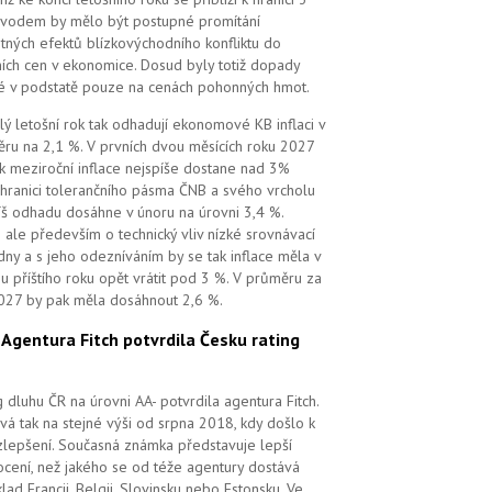
vodem by mělo být postupné promítání
tných efektů blízkovýchodního konfliktu do
ních cen v ekonomice. Dosud byly totiž dopady
é v podstatě pouze na cenách pohonných hmot.
lý letošní rok tak odhadují ekonomové KB inflaci v
ru na 2,1 %. V prvních dvou měsících roku 2027
k meziroční inflace nejspíše dostane nad 3%
 hranici tolerančního pásma ČNB a svého vrcholu
íš odhadu dosáhne v únoru na úrovni 3,4 %.
 ale především o technický vliv nízké srovnávací
dny a s jeho odezníváním by se tak inflace měla v
u příštího roku opět vrátit pod 3 %. V průměru za
027 by pak měla dosáhnout 2,6 %.
.
Agentura Fitch potvrdila Česku rating
g dluhu ČR na úrovni AA- potvrdila agentura Fitch.
vá tak na stejné výši od srpna 2018, kdy došlo k
zlepšení. Současná známka představuje lepší
cení, než jakého se od téže agentury dostává
klad Francii, Belgii, Slovinsku nebo Estonsku. Ve