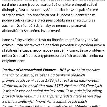
na druhé straně jsou to však právě ony, které skupují státní
dluhopisy, často i za cenu vyššího rizika. Když se pak některé
státy dostávají do finančních potíží, nechtějí bankéři nést
podnikatelské riziko a tlačí přes politiky na sanaci dluhů ze
záchranných fondů EU, jen aby se nemuseli přiznávat
akcionářům k špatnému investování.
Jsme svědky velkých otřesů na finanční mapě Evropy. Je však
otázkou, zda připravovaná opatření povedou k vytvoření nové a
stabilnější situace, nebo naopak přispějí k tomu, že se problémy
některých států eurozóny přenesou do těch ostatních, nebo na
celý kontinent.
Institut of International Finance – IIF1
je globální asociace
finančních institucí, založená 38 bankami předních
průmyslových zemí v roce 1983 jako reakce na mezinárodní
dluhovou krize ze začátku roku 1980. Nyní má 450 členských
institucí z více než sedmi desítek zemí. Zastupuje jejich zájmy,
provádí řadu výzkumů a analýz, její představitelé se vyjadřují
k dění na světových finančních a kapitálových trzích
i k aktuálním politickým a ekonomickým problémům a jejich