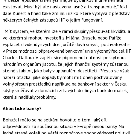
„V České republice si nemyslíme, že by bankovní unie neměla
existovat. Musí být ale nastavena jasně a transparentně,“ řekl
dále Kunert a hned také zmínil i riziko, které vyplývá z představ
některých čelných zástupců IIF o jejím fungování.
„Mít systém, ve kterém lze v rámci skupiny přesouvat likviditu a
ve kterém si mohou investoři z Milána, Bruselu nebo Paříže
vyplácet dividendy svých dcer, určitě dává smysl,“ pochvaloval si
v Praze možnosti připravované bankovní unie výkonný ředitel IIF
Charles Dallara. V zápětí sice připomenul nutnost poskytnout
národním orgánům jistotu, že jejich finanční systémy zůstanou
stejně stabilní, jako byly v uplynulém desetiletí. Přesto se však
nabízí otázka, jaké dopady by mohl mít onen pochvalovaný
volný přesun prostředků například na bankovní sektor v Česku,
kdyby směřoval z domácích zdravých dceřiných bank do matek,
které si nadělaly problémy.
Alibistické banky?
Bohužel málo se na setkání hovořilo o tom, jaký díl
odpovědnosti za současnou situaci v Evropě nesou banky. Na
jedné straně volají po větší rozpočtové zodpovědnosti politiků,