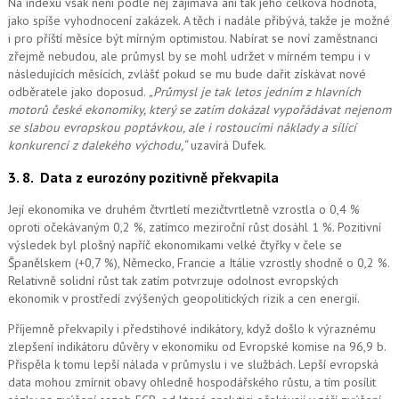
Na indexu však není podle něj zajímavá ani tak jeho celková hodnota,
jako spíše vyhodnocení zakázek. A těch i nadále přibývá, takže je možné
i pro příští měsíce být mírným optimistou. Nabírat se noví zaměstnanci
zřejmě nebudou, ale průmysl by se mohl udržet v mírném tempu i v
následujících měsících, zvlášť pokud se mu bude dařit získávat nové
odběratele jako doposud.
„Průmysl je tak letos jedním z hlavních
motorů české ekonomiky, který se zatím dokázal vypořádávat nejenom
se slabou evropskou poptávkou, ale i rostoucími náklady a sílící
konkurencí z dalekého východu,“
uzavírá Dufek.
3. 8.
Data z eurozóny pozitivně překvapila
Její ekonomika ve druhém čtvrtletí mezičtvrtletně vzrostla o 0,4 %
oproti očekávaným 0,2 %, zatímco meziroční růst dosáhl 1 %. Pozitivní
výsledek byl plošný napříč ekonomikami velké čtyřky v čele se
Španělskem (+0,7 %), Německo, Francie a Itálie vzrostly shodně o 0,2 %.
Relativně solidní růst tak zatím potvrzuje odolnost evropských
ekonomik v prostředí zvýšených geopolitických rizik a cen energií.
Příjemně překvapily i předstihové indikátory, když došlo k výraznému
zlepšení indikátoru důvěry v ekonomiku od Evropské komise na 96,9 b.
Přispěla k tomu lepší nálada v průmyslu i ve službách. Lepší evropská
data mohou zmírnit obavy ohledně hospodářského růstu, a tím posílit