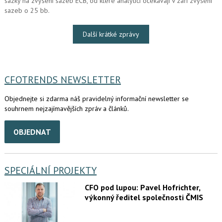
sázky na zvýšení sazeb ECB, od které analytici očekávají v září zvýšení
sazeb o 25 bb.
Další krátké zprávy
CFOTRENDS NEWSLETTER
Objednejte si zdarma náš pravidelný informační newsletter se
souhrnem nejzajímavějších zpráv a článků.
OBJEDNAT
SPECIÁLNÍ PROJEKTY
CFO pod lupou: Pavel Hofrichter,
výkonný ředitel společnosti ČMIS