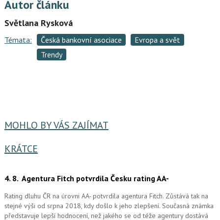
Autor článku
Světlana Rysková
Témata:
Česká bankovní asociace
Evropa a svět
Trendy
MOHLO BY VÁS ZAJÍMAT
KRÁTCE
4. 8.
Agentura Fitch potvrdila Česku rating AA-
Rating dluhu ČR na úrovni AA- potvrdila agentura Fitch. Zůstává tak na
stejné výši od srpna 2018, kdy došlo k jeho zlepšení. Současná známka
představuje lepší hodnocení, než jakého se od téže agentury dostává