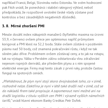
například Francii, Belgii, Slovinsku nebo Estonsku. Ve svém hodnocení
pak Fitch uvádí, že ponechává i stabilní ratingový výhled, neboť
předpokládá, že rozpočtové uvolnění české vlády zůstane pod
kontrolou a bez zásadnějších negativních důsledků.
3. 8.
Mírné zhoršení PMI
Minule dosáhl index nákupních manažerů čtyřletého maxima na úrovni
53,9, v červenci ovšem přece jen optimismus napříč průmyslem
korigoval a PMI klesl na 52,2 bodu. Stále ovšem zůstává v pozitivním
pásmu nad 50 body, což znamená pokračování růstu, i když ne tak
silném jako dříve. Problémem ovšem zůstávají ceny, a to jak na vstupu,
tak na výstupu. Válka v Perském zálivu odstartovala vlnu zdražování
nejenom ropných derivátů, ale především plynu a s ním spojené
elektrické energie. Firmy mají tento zásah z první ruky, protože častou
fungují na spotových cenách.
„Přehlédnout, že plyn nyní stojí skoro dvojnásobek toho, co v zimě,
rozhodně nelze. Elektřina je nyní v létě také dražší než v zimě, což se
do nákladů firem také propisuje. A zapomenout ne
ní možné
ani na
dražší logistiku z titulu vyšších cen PHM i výrazně vyšších námořních
tarifů,“
uvádí hlavní ekonom Banky Creditas Petr Dufek.