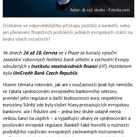
e
i
b
X
Autor: © ra2 studio - Fotolia.com
o
o
k
u
Dočkáme se odpovědnějšího přístupu politiků a bankéřů, nebo
jen přenesení finančních problémů jedněch evropských států na
bedra všech ostatních?
Ve dnech
26 až 28. června
se v Praze se konalo výroční
zasedání výkonných ředitelů bank střední a východní Evropy
sdružených v
Institutu mezinárodních financí
(IIF). Hostitelem
byla
UniCredit Bank Czech Republic
.
Hlavní témata rokování, jak ani v současnosti jinak být nemůže,
se týkala sjednocování evropského bankovního sektoru,
pravidel jeho regulace a další budoucnosti eura, respektive
eurozóny. Silněji zde byly slyšet hlasy prosazujících evropskou
bankovní, ale i fiskální unii – jedna bez druhé údajně nemá
velkou šanci na úspěch – a vyjadřující obavy ze sjednocování a
posilování evropské regulace. Bankéři také hovořili o nutnosti
pružnějšího využívání evropských záchranných instrumentů