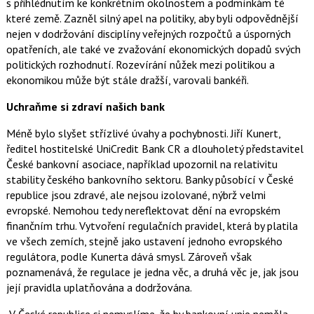
s přihlédnutím ke konkrétním okolnostem a podmínkám té
které země. Zazněl silný apel na politiky, aby byli odpovědnější
nejen v dodržování disciplíny veřejných rozpočtů a úsporných
opatřeních, ale také ve zvažování ekonomických dopadů svých
politických rozhodnutí. Rozevírání nůžek mezi politikou a
ekonomikou může být stále dražší, varovali bankéři.
Uchraňme si zdraví našich bank
Méně bylo slyšet střízlivé úvahy a pochybnosti. Jiří Kunert,
ředitel hostitelské UniCredit Bank CR a dlouholetý představitel
České bankovní asociace, například upozornil na relativitu
stability českého bankovního sektoru. Banky působící v České
republice jsou zdravé, ale nejsou izolované, nýbrž velmi
evropské. Nemohou tedy nereflektovat dění na evropském
finančním trhu. Vytvoření regulačních pravidel, která by platila
ve všech zemích, stejně jako ustavení jednoho evropského
regulátora, podle Kunerta dává smysl. Zároveň však
poznamenává, že regulace je jedna věc, a druhá věc je, jak jsou
její pravidla uplatňována a dodržována.