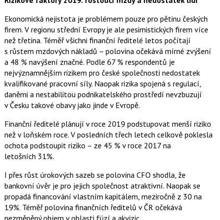
Rizikové faktory 2019: rostoucí mzdy a nedostatek lidí
Ekonomická nejistota je problémem pouze pro pětinu českých
firem. V regionu střední Evropy je ale pesimistických firem více
než třetina. Téměř všichni finanční ředitelé letos počítají
s růstem mzdových nákladů – polovina očekává mírné zvýšení
a 48 % navýšení značné. Podle 67 % respondentů je
nejvýznamnějším rizikem pro české společnosti nedostatek
kvalifikované pracovní síly. Naopak rizika spojená s regulací,
daněmi a nestabilitou podnikatelského prostředí nevzbuzují
v Česku takové obavy jako jinde v Evropě.
Finanční ředitelé plánují v roce 2019 podstupovat menší riziko
než v loňském roce. V posledních třech letech celkově poklesla
ochota podstoupit riziko – ze 45 % v roce 2017 na
letošních 31%.
I přes růst úrokových sazeb se polovina CFO shodla, že
bankovní úvěr je pro jejich společnost atraktivní. Naopak se
propadá financování vlastním kapitálem, meziročně z 30 na
19%. Téměř polovina finančních ředitelů v ČR očekává
nezměněný objem v oblasti fúzí a akvizic.