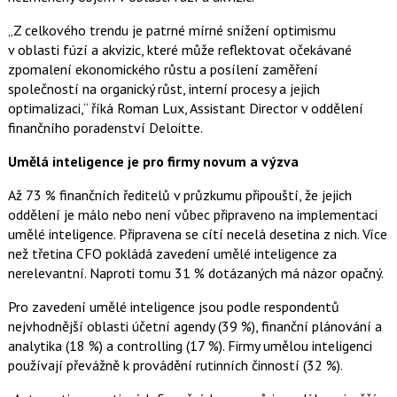
„Z celkového trendu je patrné mírné snížení optimismu
v oblasti fúzí a akvizic, které může reflektovat očekávané
zpomalení ekonomického růstu a posílení zaměření
společností na organický růst, interní procesy a jejich
optimalizaci,“ říká Roman Lux, Assistant Director v oddělení
finančního poradenství Deloitte.
Umělá inteligence je pro firmy novum a výzva
Až 73 % finančních ředitelů v průzkumu připouští, že jejich
oddělení je málo nebo není vůbec připraveno na implementaci
umělé inteligence. Připravena se cítí necelá desetina z nich. Více
než třetina CFO pokládá zavedení umělé inteligence za
nerelevantní. Naproti tomu 31 % dotázaných má názor opačný.
Pro zavedení umělé inteligence jsou podle respondentů
nejvhodnější oblasti účetní agendy (39 %), finanční plánování a
analytika (18 %) a controlling (17 %). Firmy umělou inteligenci
používají převážně k provádění rutinních činností (32 %).