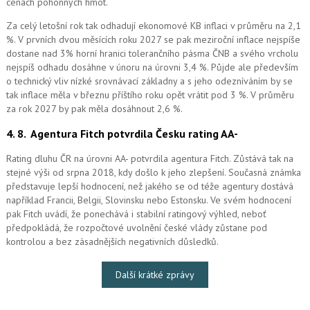
cenách pohonných hmot.
Za celý letošní rok tak odhadují ekonomové KB inflaci v průměru na 2,1
%. V prvních dvou měsících roku 2027 se pak meziroční inflace nejspíše
dostane nad 3% horní hranici tolerančního pásma ČNB a svého vrcholu
nejspíš odhadu dosáhne v únoru na úrovni 3,4 %. Půjde ale především
o technický vliv nízké srovnávací základny a s jeho odezníváním by se
tak inflace měla v březnu příštího roku opět vrátit pod 3 %. V průměru
za rok 2027 by pak měla dosáhnout 2,6 %.
4. 8.
Agentura Fitch potvrdila Česku rating AA-
Rating dluhu ČR na úrovni AA- potvrdila agentura Fitch. Zůstává tak na
stejné výši od srpna 2018, kdy došlo k jeho zlepšení. Současná známka
představuje lepší hodnocení, než jakého se od téže agentury dostává
například Francii, Belgii, Slovinsku nebo Estonsku. Ve svém hodnocení
pak Fitch uvádí, že ponechává i stabilní ratingový výhled, neboť
předpokládá, že rozpočtové uvolnění české vlády zůstane pod
kontrolou a bez zásadnějších negativních důsledků.
Další krátké zprávy