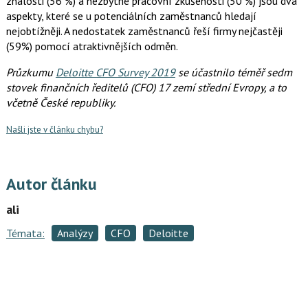
znalosti (56 %) a nezbytné pracovní zkušenosti (50 %) jsou dva
aspekty, které se u potenciálních zaměstnanců hledají
nejobtížněji. A nedostatek zaměstnanců řeší firmy nejčastěji
(59%) pomocí atraktivnějších odměn.
Průzkumu
Deloitte CFO Survey 2019
se účastnilo téměř sedm
stovek finančních ředitelů (CFO) 17 zemí střední Evropy, a to
včetně České republiky.
Našli jste v článku chybu?
Autor článku
ali
Témata:
Analýzy
CFO
Deloitte