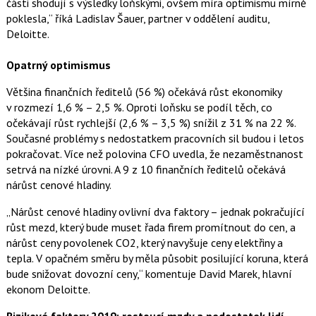
části shodují s výsledky loňskými, ovšem míra optimismu mírně
poklesla,“ říká Ladislav Šauer, partner v oddělení auditu,
Deloitte.
Opatrný optimismus
Většina finančních ředitelů (56 %) očekává růst ekonomiky
v rozmezí 1,6 % – 2,5 %. Oproti loňsku se podíl těch, co
očekávají růst rychlejší (2,6 % – 3,5 %) snížil z 31 % na 22 %.
Současné problémy s nedostatkem pracovních sil budou i letos
pokračovat. Více než polovina CFO uvedla, že nezaměstnanost
setrvá na nízké úrovni. A 9 z 10 finančních ředitelů očekává
nárůst cenové hladiny.
„Nárůst cenové hladiny ovlivní dva faktory – jednak pokračující
růst mezd, který bude muset řada firem promítnout do cen, a
nárůst ceny povolenek CO2, který navyšuje ceny elektřiny a
tepla. V opačném směru by měla působit posilující koruna, která
bude snižovat dovozní ceny,“ komentuje David Marek, hlavní
ekonom Deloitte.