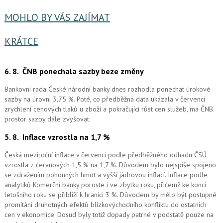
MOHLO BY VÁS ZAJÍMAT
KRÁTCE
6. 8.
ČNB ponechala sazby beze změny
Bankovní rada České národní banky dnes rozhodla ponechat úrokové
sazby na úrovni 3,75 %. Poté, co předběžná data ukázala v červenci
zrychlení cenových tlaků u zboží a pokračující růst cen služeb, má ČNB
prostor sazby dále zvyšovat.
5. 8.
Inflace vzrostla na 1,7 %
Česká meziroční inflace v červenci podle předběžného odhadu ČSÚ
vzrostla z červnových 1,5 % na 1,7 %. Důvodem bylo nejspíše spojeno
se zdražením pohonných hmot a vyšší jádrovou inflací. Inflace podle
analytiků Komerční banky poroste i ve zbytku roku, přičemž ke konci
letošního roku se přiblíží k hranici 3 %. Důvodem by mělo být postupné
promítání druhotných efektů blízkovýchodního konfliktu do ostatních
cen v ekonomice. Dosud byly totiž dopady patrné v podstatě pouze na