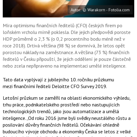
e
i
b
X
Autor: © Warakorn - Fotolia.com
o
o
k
u
Míra optimismu finančních ředitelů (CFO) českých firem po
loňském vrcholu mírně poklesla. Dle jejich předpovědi poroste
HDP průměrně o 2,3 % (o 0,2 procentního bodu méně než v
roce 2018). Drtivá většina (98 %) se domnívá, že letos opět
porostou náklady na zaměstnance. A většina (73 %) finančních
ředitelů v Česku připouští, že jejich oddělení je pouze částečně
nebo zcela nepřipraveno na implementaci umělé inteligence.
Tato data vyplývají z jubilejního 10. ročníku průzkumu
mezi finančními řediteli Deloitte CFO Survey 2019.
Letošní průzkum se zaměřil na oblasti ekonomického výhledu,
trhu práce, podnikatelského prostředí nebo nastupujících
technologických trendů, jako jsou automatizace a umělá
inteligence. „Od roku 2016 jsme byli svědky neustálého růstu a
posilování důvěry finančních ředitelů. Očekávání ohledně
budoucího vývoje obchodu a ekonomiky Česka se letos z velké