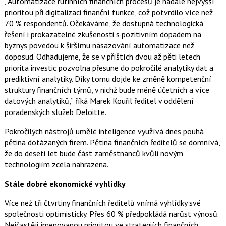
„Automatizace rutinních finančních procesů je nadále nejvyšší
prioritou při digitalizaci finanční funkce, což potvrdilo více než
70 % respondentů. Očekáváme, že dostupná technologická
řešení i prokazatelné zkušenosti s pozitivním dopadem na
byznys povedou k širšímu nasazování automatizace než
doposud. Odhadujeme, že se v příštích dvou až pěti letech
priorita investic pozvolna přesune do pokročilé analytiky dat a
prediktivní analytiky. Díky tomu dojde ke změně kompetenční
struktury finančních týmů, v nichž bude méně účetních a více
datových analytiků,“ říká Marek Kouřil ředitel v oddělení
poradenských služeb Deloitte.
Pokročilých nástrojů umělé inteligence využívá dnes pouhá
pětina dotázaných firem. Pětina finančních ředitelů se domnívá,
že do deseti let bude část zaměstnanců kvůli novým
technologiím zcela nahrazena.
Stále dobré ekonomické vyhlídky
Více než tři čtvrtiny finančních ředitelů vnímá vyhlídky své
společnosti optimisticky. Přes 60 % předpokládá narůst výnosů.
Nejčastěji jmenovanou prioritou ve strategiích finančních