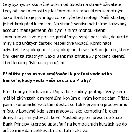
Celý byznys se skutečně odvíjí od libosti na straně uživatele,
tedy od spokojenosti s platformou a s produktem samotným.
Saxo Bank hraje první ligu co se týče technologií. Naší strategií
je být krok před klientem. Na straně servisu nabízíme takzvaný
account management, čili tým, s nímž mohou klienti
komunikovat svoje pozice, problémy a svoje portfolia, do určité
míry a od určitých částek, respektive vkladů. Kombinace
uživatelské spokojenosti a spokojenosti se službou je mix, který
činí klienta šťastným. Saxo Bank má zhruba 37 procent klientů,
kteří k nám přišli na doporučení.
Přibližte prosím své směřování k profesi vedoucího
bankéře, kudy vedla vaše cesta do Prahy?
Přes Londýn. Pocházím z Popradu, z rodiny geologa. Vždy jsem
měl blízký vztah k minerálům, kovům a jiným komoditám. Přidal
jsem ekonomické vzdělání dostal se tak k prvnímu pracovnímu
místu v Londýně, kde jsem pracoval jako komoditní broker
drahých a průmyslových kovů. Následně jsem přešel do Saxo
Bank. Principy, které se uplatňují na komoditních burzách, se do
určité míry dají aplikovat na ostatní aktiva.