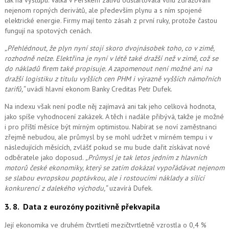
tak na výstupu. Válka v Perském zálivu odstartovala vlnu zdražování
nejenom ropných derivátů, ale především plynu a s ním spojené
elektrické energie. Firmy mají tento zásah z první ruky, protože častou
fungují na spotových cenách.
„Přehlédnout, že plyn nyní stojí skoro dvojnásobek toho, co v zimě,
rozhodně nelze. Elektřina je nyní v létě také dražší než v zimě, což se
do nákladů firem také propisuje. A zapomenout ne
ní možné
ani na
dražší logistiku z titulu vyšších cen PHM i výrazně vyšších námořních
tarifů,“
uvádí hlavní ekonom Banky Creditas Petr Dufek.
Na indexu však není podle něj zajímavá ani tak jeho celková hodnota,
jako spíše vyhodnocení zakázek. A těch i nadále přibývá, takže je možné
i pro příští měsíce být mírným optimistou. Nabírat se noví zaměstnanci
zřejmě nebudou, ale průmysl by se mohl udržet v mírném tempu i v
následujících měsících, zvlášť pokud se mu bude dařit získávat nové
odběratele jako doposud.
„Průmysl je tak letos jedním z hlavních
motorů české ekonomiky, který se zatím dokázal vypořádávat nejenom
se slabou evropskou poptávkou, ale i rostoucími náklady a sílící
konkurencí z dalekého východu,“
uzavírá Dufek.
3. 8.
Data z eurozóny pozitivně překvapila
Její ekonomika ve druhém čtvrtletí mezičtvrtletně vzrostla o 0,4 %