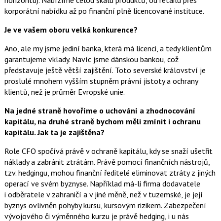
horizontu). Nabízíme celou škálu produktů, od retailu přes
korporátní nabídku až po finanční plně licencované instituce.
Je ve vašem oboru velká konkurence?
Ano, ale my jsme jediní banka, která má licenci, a tedy klientům
garantujeme vklady. Navíc jsme dánskou bankou, což
představuje ještě větší zajištění. Toto severské království je
proslulé mnohem vyšším stupněm právní jistoty a ochrany
klientů, než je průměr Evropské unie.
Na jedné straně hovoříme o uchování a zhodnocování
kapitálu, na druhé straně bychom měli zmínit i ochranu
kapitálu. Jak ta je zajištěna?
Role CFO spočívá právě v ochraně kapitálu, kdy se snaží ušetřit
náklady a zabránit ztrátám. Právě pomocí finančních nástrojů,
tzv. hedgingu, mohou finanční ředitelé eliminovat ztráty z jiných
operací ve svém byznyse. Například má-li firma dodavatele
i odběratele v zahraničí a v jiné měně, než v tuzemské, je její
byznys ovlivněn pohyby kursu, kursovým rizikem. Zabezpečení
vývojového či výměnného kurzu je právě hedging, i u nás