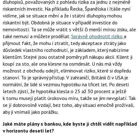
dluhopisů, považovaných z pohledu rizika za jednu z nejméně
riskantních investic. Na příkladu Řecka, Španělska i Itálie nyní
vidíme, jak se situace mění a že i státní dluhopisy mohou
riskantní být. Obdobná je situace v případě investice do
nemovitostí. Ta se může vrátit s větší či menší mírou zisku, ale
také nemusí a můžete prodělat.
Správně ohodnotit riziko
a
přijmout fakt, že mohu i ztratit, tedy akceptace ztráty jako
důsledek vlastního rozhodnutí, je základem, který nabízíme
klientům. Stejné jsou ostatně poměry při nákupu akcií. Klient ji
koupí za sto, ale ona klesne na osmdesát. U nás má vždy
možnost z obchodu odejít, eliminovat riziko, které si dopředu
stanoví. To je správný přístup. V zahraničí, Británii či v USA je
normální, že lidé si vezmou hypotéku na třicet let. Po deseti
letech zjistí, že hypotéka klesla o 25 až 30 procent a ještě
k tomu musejí platit úrokovou míru, takže se jim nevyplatí. Tak
se jí dobrovolně vzdají, bez toho, aby situaci emočně prožívali,
aby ji vnímali jako porážku.
Jaké máte plány s bankou, kde byste ji chtěl vidět například
v horizontu deseti let?