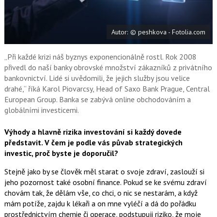
a
í
c
t
e
i
b
X
Autor: © peshkova - Fotolia.com
o
o
k
u
„Při každé krizi náš byznys exponencionálně rostl. Rok 2008
přivedl do naší banky obrovské množství zákazníků z privátního
bankovnictví. Lidé si uvědomili, že jejich služby jsou velice
drahé,“ říká Karol Piovarcsy, Head of Saxo Bank Prague, Central
European Group. Banka se zabývá online obchodováním a
globálními investicemi.
Výhody a hlavně rizika investování si každý dovede
představit. V čem je podle vás půvab strategických
investic, proč byste je doporučil?
Stejně jako by se člověk měl starat o svoje zdraví, zaslouží si
jeho pozornost také osobní finance. Pokud se ke svému zdraví
chovám tak, že dělám vše, co chci, o nic se nestarám, a když
mám potíže, zajdu k lékaři a on mne vyléčí a dá do pořádku
prostřednictvím chemie či operace, podstupuji riziko, že moje