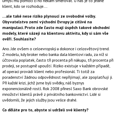
úmysl mu pomoci či ho někam směrovat. U nás je to jedině
klient, kdo se rozhoduje….
…ale také nese riziko plynoucí ze svobodné volby.
Obyvatelstvo zemí východní Evropy je citlivé na
manipulaci. Proto zde často mají úspěch takové obchodní
modely, které sázejí na klientovu aktivitu, kdy si sám vše
ověří. Souhlasíte?
Ano. Jde ovšem o celoevropský a dokonce i celosvětový trend.
Z modelu, kdy broker nebo banka dala klientovi radu, za níž si
účtovala poplatek, často tři procenta při nákupu, tři procenta při
prodeji, se postupně upouští. Riziko existuje v každém případě,
ať operaci provádí klient nebo profesionál. Ti totiž za
poradenství žádnou odpovědnost nepřijímají, ale zpoplatňují ji.
Při každé krizi, jichž jsme byli svědky, náš byznys
exponencionálně rostl. Rok 2008 přinesl Saxo Bank obrovské
množství klientů právě z privátního bankovnictví. Lidé si
uvědomili, že jejich služby jsou velice drahé.
Co děláte pro to, abyste si udrželi své klienty?