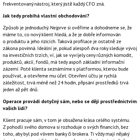
frekventovaný nástroj, který jistě každý CFO zná.
Jak tedy probíhá vlastní obchodování?
Způsob je jednoduchý. Nejprve si ověříme a dohodneme se, že
máme to, co nový klient hledá, a že je dobře informován
o produktu a jeho rizicích. Taková profilace je ostatně ze
zákona povinná. Ideální je, pokud alespoň dva roky sleduje vývoj
na investičních trzích, ví, jak se vyvíjely ceny různých komodit,
produktů, akcií, fondů, má tedy aspoň základní informační
zázemí. Poté klienta seznámíme s platformou, kterou bude
používat, a otevřeme mu účet. Otevření účtu je rychlá
záležitost, trvá méně než 24 hodin, připsání prostředků trvá
jeden až pět dnů.
Operace provádí dotyčný sám, nebo se dějí prostřednictvím
vašich lidí?
Klient pracuje sám, v tom je obsažena krása celého systému.
Z pohodlí svého domova si rozhoduje o svých financích, bez
toho, aby byl pod vlivem banky či brokera. Ti vždy mají nějaký