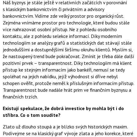
Náš byznys je stále ještě v relativních začátcích v porovnání
s klasickým bankovnictvím či privátním a advisory
bankovnictvím. Vidíme zde velký prostor pro organický růst.
Zejména vnímáme prostor pro technologie, které budou stále
více nahrazovat osobní přístup. Ne z pohledu osobního
kontaktu, ale z pohledu selekce informací. Díky moderním
technologiím se analýzy grafů a statistických dat stávají stále
jednoduššími a dostupnějšími širšímu okruhu klientů. Myslím si,
že nastoupený trend bude pokračovat. Zmínit je třeba dále další
pozitivní prvek – transparentnost. Díky technologiím má klient
přístup ke stejným informacím jako bankéři, nemusí se tedy
spoléhat na jejich nabídku, jejíž výhodnost si dříve nebyl
schopen ověřit, protože neměl k příslušným informacím přístup.
Transparentnost bude nadále hrát prim ve finančním byznysu a
finančních trzích.
Existují spekulace, že dobrá investice by mohla být i do
stříbra. Co o tom soudíte?
Zlato už dlouho stoupá a je blízko svých historických maxim.
Podívejme se na klasický graf vývoje zlata a jeho korekce, které