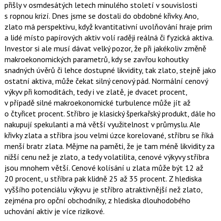
přišly v osmdesátých letech minulého století v souvislosti
s ropnou krizí. Dnes jsme se dostali do obdobné křivky. Ano,
zlato má perspektivu, když kvantitativní uvolňování hraje prim
a lidé místo papírových aktiv volí raději reálná či fyzická aktiva.
Investor si ale musí dávat velký pozor, že při jakékoliv změně
makroekonomických parametrů, kdy se zavřou kohoutky
snadných úvěrů či lehce dostupné likvidity, tak zlato, stejně jako
ostatní aktiva, může čekat silný cenový pád. Normální cenový
výkyv při komoditách, tedy i ve zlatě, je dvacet procent,
v případě silné makroekonomické turbulence může jít až
o čtyřicet procent. Stříbro je klasický šperkařský produkt, dále ho
nakupují spekulanti a má větší využitelnost v průmyslu. Ale
křivky zlata a stříbra jsou velmi úzce korelované, stříbru se říká
menší bratr zlata. Mějme na paměti, že je tam méně likvidity za
nižší cenu než je zlato, a tedy volatilita, cenové výkyvy stříbra
jsou mnohem větší. Cenové kolísání u zlata může být 12 až
20 procent, u stříbra pak klidně 25 až 35 procent. Z hlediska
vyššího potenciálu výkyvu je stříbro atraktivnější než zlato,
zejména pro opční obchodníky, z hlediska dlouhodobého
uchování aktiv je více rizikové.