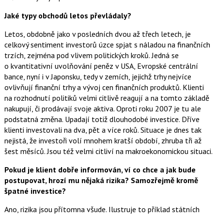
Jaké typy obchodů letos převládaly?
Letos, obdobně jako v posledních dvou až třech letech, je
celkový sentiment investorů úzce spjat s náladou na finančních
trzích, zejména pod vlivem politických kroků. Jedná se
o kvantitativní uvolňování peněz v USA, Evropské centrální
bance, nyní i v Japonsku, tedy v zemích, jejichž trhy nejvíce
ovlivňují finanční trhy a vývoj cen finančních produktů. Klienti
na rozhodnutí politiků velmi citlivě reagují a na tomto základě
nakupují, či prodávají svoje aktiva. Oproti roku 2007 je tu ale
podstatná změna. Upadají totiž dlouhodobé investice. Dříve
klienti investovali na dva, pět a více roků. Situace je dnes tak
nejistá, že investoři volí mnohem kratší období, zhruba tři až
šest měsíců. Jsou též velmi citliví na makroekonomickou situaci.
Pokud je klient dobře informován, ví co chce a jak bude
postupovat, hrozí mu nějaká rizika? Samozřejmě kromě
špatné investice?
Ano, rizika jsou přítomna všude. Ilustruje to příklad státních