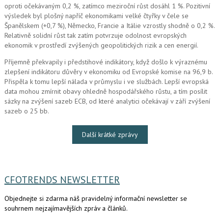
oproti očekávaným 0,2 %, zatímco meziroční růst dosáhl 1 %. Pozitivní
výsledek byl plošný napříč ekonomikami velké čtyřky v čele se
Španělskem (+0,7 %), Německo, Francie a Itálie vzrostly shodně o 0,2 %.
Relativně solidní růst tak zatím potvrzuje odolnost evropských
ekonomik v prostředí zvýšených geopolitických rizik a cen energií.
Příjemně překvapily i předstihové indikátory, když došlo k výraznému
zlepšení indikátoru důvěry v ekonomiku od Evropské komise na 96,9 b.
Přispěla k tomu lepší nálada v průmyslu i ve službách. Lepší evropská
data mohou zmírnit obavy ohledně hospodářského růstu, a tím posílit
sázky na zvýšení sazeb ECB, od které analytici očekávají v září zvýšení
sazeb o 25 bb.
Další krátké zprávy
CFOTRENDS NEWSLETTER
Objednejte si zdarma náš pravidelný informační newsletter se
souhrnem nejzajímavějších zpráv a článků.