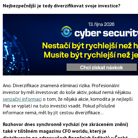
Nejbezpečnější je tedy diverzifikovat svoje investice?
Ano. Diverzifikace znamená eliminaci rizika. Profesionální
investor by měl investovat do koše aktiv, pokud nemá nějakou
senzační informaci
o tom, že nějaká akcie, komodita je nejlepší.
Pak se vyplatí na tuto investici vsadit. Pokud příslušné
informace nemá, měl by jít cestou diverzifikace…
Rozhovor dnes synchronně vychází (ve zkráceném znění)
také v tištěném magazínu CFO worldu, který je
distribuován na adresy všech finančních ředitelů v České