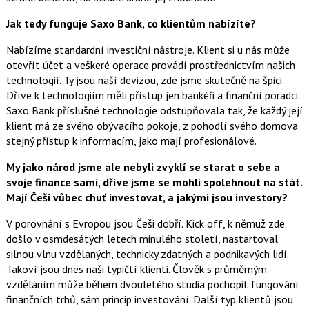
Jak tedy funguje Saxo Bank, co klientům nabízíte?
Nabízíme standardní investiční nástroje. Klient si u nás může
otevřít účet a veškeré operace provádí prostřednictvím našich
technologií. Ty jsou naší devizou, zde jsme skutečně na špici.
Dříve k technologiím měli přístup jen bankéři a finanční poradci.
Saxo Bank příslušné technologie odstupňovala tak, že každý její
klient má ze svého obývacího pokoje, z pohodlí svého domova
stejný přístup k informacím, jako mají profesionálové.
My jako národ jsme ale nebyli zvyklí se starat o sebe a
svoje finance sami, dříve jsme se mohli spolehnout na stát.
Mají Češi vůbec chuť investovat, a jakými jsou investory?
V porovnání s Evropou jsou Češi dobří. Kick off, k němuž zde
došlo v osmdesátých letech minulého století, nastartoval
silnou vlnu vzdělaných, technicky zdatných a podnikavých lidí.
Takoví jsou dnes naši typičtí klienti. Člověk s průměrným
vzděláním může během dvouletého studia pochopit fungování
finančních trhů, sám princip investování. Další typ klientů jsou