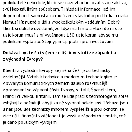
podnikatelé nebo lidé, kteří se snaží zhodnocovat svoje aktiva,
svůj kapitál jiným způsobem. Ti hledají informace, jež jim
dopomohou k samostatnému řízení vlastního portfolia a rizika.
Nemusí jít nutně o lidi s vysokoškolským vzděláním. Dobrý
klient si dokáže uvědomit, že když má firmu a vloží do ní sto
tisíc korun, musí z ní vytáhnout 150 tisíc korun, aby se mu
podnikání vyplatilo. Stejný princip platí i pro investování.
Dokázal byste říci v čem se liší investoři ze západní a
z východní Evropy?
Klienti z východní Evropy, zejména Češi, jsou technicky
vzdělanější. Vztah k technice a moderním technologiím je
v bývalých komunistických zemích daleko rozvinutější
v porovnání se západní částí Evropy, s Itálií, Španělskem,
Francií či Velkou Británií. Tam se lidé práci s technologiemi spíše
vyhýbají a požadují, aby ji za ně vykonal někdo jiný. Třebaže jsou
u nás jsou lidé technicky mnohem vyspělejší a jsou ochotni se
více učit, finanční vzdělanost je vyšší v západních zemích, což
je dáno politickým vývojem.