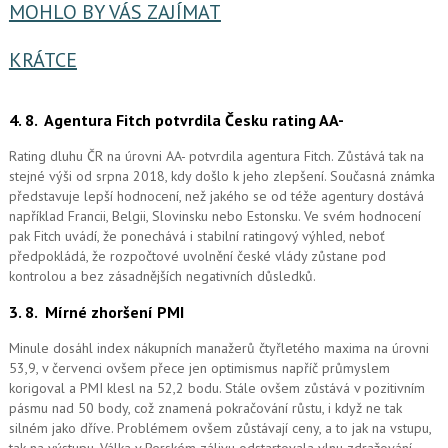
MOHLO BY VÁS ZAJÍMAT
KRÁTCE
4. 8.
Agentura Fitch potvrdila Česku rating AA-
Rating dluhu ČR na úrovni AA- potvrdila agentura Fitch. Zůstává tak na
stejné výši od srpna 2018, kdy došlo k jeho zlepšení. Současná známka
představuje lepší hodnocení, než jakého se od téže agentury dostává
například Francii, Belgii, Slovinsku nebo Estonsku. Ve svém hodnocení
pak Fitch uvádí, že ponechává i stabilní ratingový výhled, neboť
předpokládá, že rozpočtové uvolnění české vlády zůstane pod
kontrolou a bez zásadnějších negativních důsledků.
3. 8.
Mírné zhoršení PMI
Minule dosáhl index nákupních manažerů čtyřletého maxima na úrovni
53,9, v červenci ovšem přece jen optimismus napříč průmyslem
korigoval a PMI klesl na 52,2 bodu. Stále ovšem zůstává v pozitivním
pásmu nad 50 body, což znamená pokračování růstu, i když ne tak
silném jako dříve. Problémem ovšem zůstávají ceny, a to jak na vstupu,