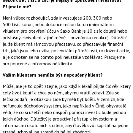
několik set tisíc a chci je nějakým způsobem investovat.
Přijmete mě?
Není vůbec rozhodující, zda investujete 200, 300 nebo
500 tisíc korun, nebo dokonce milion korun (minimálním
vkladem pro otevření účtu v Saxo Bank je 10 tisíc dolarů nebo
příslušný ekvivalent v jiné měně – poznámka redakce). Důležité
je, že klient má rámcovou představu, co představuje finanční
trh, jaká jsou jeho rizika, potenciální příležitosti, rozložení aktiv,
a je ochoten se na tomto poli neustále vzdělávat. Pracujeme
pro poučené a informované klienty.
Vaším klientem nemůže být nepoučený klient?
Může, ale je to opět stejné, jako když k lékaři přijde člověk, který
celý život kouří a chce po něm, aby mu vrátil zdraví. Zda se
léčba podaří, je otázkou. Lidé by měli být bdělí. V zemích, kde
nefunguje důchodový systém, jako například v Číně, obyvatelé
vědí, že co si ušetří nebo naspoří pomocí investic bude jednou
jejich důchod. Důležitý je proaktivní přístup k investicím a
informacím okolo nich s cílem, aby člověk svůj kapitál na jedné
straně uchoval, na straně druhé jej zhodnotil.