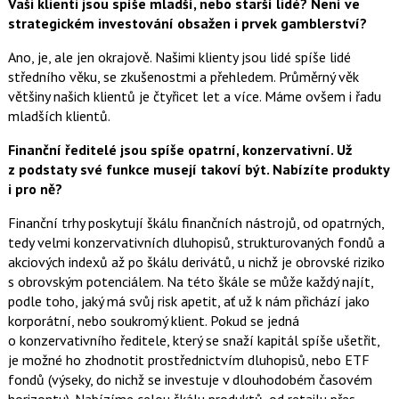
Vaši klienti jsou spíše mladší, nebo starší lidé? Není ve
strategickém investování obsažen i prvek gamblerství?
Ano, je, ale jen okrajově. Našimi klienty jsou lidé spíše lidé
středního věku, se zkušenostmi a přehledem. Průměrný věk
většiny našich klientů je čtyřicet let a více. Máme ovšem i řadu
mladších klientů.
Finanční ředitelé jsou spíše opatrní, konzervativní. Už
z podstaty své funkce musejí takoví být. Nabízíte produkty
i pro ně?
Finanční trhy poskytují škálu finančních nástrojů, od opatrných,
tedy velmi konzervativních dluhopisů, strukturovaných fondů a
akciových indexů až po škálu derivátů, u nichž je obrovské riziko
s obrovským potenciálem. Na této škále se může každý najít,
podle toho, jaký má svůj risk apetit, ať už k nám přichází jako
korporátní, nebo soukromý klient. Pokud se jedná
o konzervativního ředitele, který se snaží kapitál spíše ušetřit,
je možné ho zhodnotit prostřednictvím dluhopisů, nebo ETF
fondů (výseky, do nichž se investuje v dlouhodobém časovém