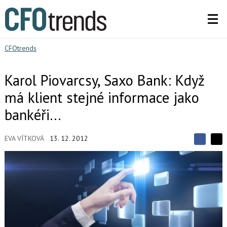
CFOtrends
Karol Piovarcsy, Saxo Bank: Když
má klient stejné informace jako
bankéři…
EVA VÍTKOVÁ
13. 12. 2012
S
S
S
d
d
d
í
í
í
l
l
e
e
l
j
j
t
e
t
e
e
t
n
n
a
a
F
s