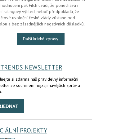
hodnocení pak Fitch uvádí, že ponechává i
lní ratingový výhled, neboť předpokládá, že
čtové uvolnění české vlády zůstane pod
olou a bez zásadnějších negativních důsledků.
Další krátké zprávy
OTRENDS NEWSLETTER
nejte si zdarma náš pravidelný informační
etter se souhrnem nejzajímavějších zpráv a
ů.
BJEDNAT
CIÁLNÍ PROJEKTY