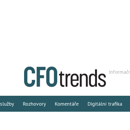
Informačn
 služby
Rozhovory
Komentáře
Digitální trafika