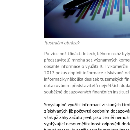
Ilustrační obrázek
Po více než třinácti letech, během nichž b
představitelů mnoha set významných komerč
obsáhlé informace o využití ICT v komerční 
2012 pokus doplnit informace získávané od
informatiky několika desítek tuzemských fi
dotazováním představitelů největších dodava
souběžně dotazovaných finančních institucí 
Smysluplné využití informací získaných tí
získávaných již počtvrté osobním dotazován
však již záhy začalo jevit jako téměř nemožné
vyplývající nesouměřitelnost odpovědí doda