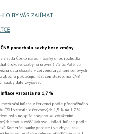
LO BY VÁS ZAJÍMAT
TCE
.
ČNB ponechala sazby beze změny
vní rada České národní banky dnes rozhodla
hat úrokové sazby na úrovni 3,75 %. Poté, co
ěžná data ukázala v červenci zrychlení cenových
 u zboží a pokračující růst cen služeb, má ČNB
or sazby dále zvyšovat.
.
Inflace vzrostla na 1,7 %
 meziroční inflace v červenci podle předběžného
u ČSÚ vzrostla z červnových 1,5 % na 1,7 %.
em bylo nejspíše spojeno se zdražením
ných hmot a vyšší jádrovou inflací. Inflace podle
tiků Komerční banky poroste i ve zbytku roku,
mž ke konci letošního roku se přiblíží k hranici 3