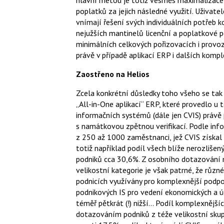
hlavní metou je totiž vesměs maximalizace 
poplatků za jejich následné využití. Uživat
vnímají řešení svých individuálních potřeb 
nejužších mantinelů licenční a poplatkové po
minimálních celkových pořizovacích i provoz
právě v případě aplikací ERP i dalších komp
Zaostřeno na Helios
Zcela konkrétní důsledky toho všeho se tak
„All-in-One aplikací“ ERP, které provedlo 
informačních systémů (dále jen CVIS) právě
s namátkovou zpětnou verifikací. Podle info
z 250 až 1000 zaměstnanci, jež CVIS získal
totiž například podíl všech blíže nerozlišený
podniků cca 30,6%. Z osobního dotazování m
velikostní kategorie je však patrné, že růz
podnicích využívány pro komplexnější podpo
podnikových IS pro vedení ekonomických a úč
téměř pětkrát (!) nižší… Podíl komplexnější
dotazováním podniků z téže velikostní skupi