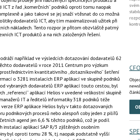
objemu prodeje jimi nabízených specifických produktů a
svém 
elé ICT z řad „komerčních“ podniků oproti tomu naopak
stabi
komplexně a jako takové se jej snaží vtěsnat do co možná
rozpo
litiky dodavatelů ICT, aby tím maximalizovali užitek při
kontr
ních nákladech. Tento rozpor je přitom obzvláště patrný
lexních ICT produktů a na nich založených řešení.
 odráží například ve výsledcích dotazování dodavatelů 62
u těchto dodavatelů v roce 2011 Centrum pro výzkum
CF
 prostřednictvím kvantitativního „dotazníkového“ šetření
rmací o 3281 instalacích ERP aplikací ve skupině podniků
Objed
 od vybraných dodavatelů ERP aplikací touto cestou, byl
newsl
článk
ch „referencí“ aplikací Helios v uvedené velikostní skupině
anažerů IT a ředitelů informatiky 318 podniků téže
né verze ERP aplikace Helios byly v takto dotazovaných
O
ru podnikových procesů nebo alespoň coby jeden z pilířů
etních agend jen 6,6 % těchto podniků, což je podíl
ch instalací aplikací SAP R/3 zjištěných osobním
SPE
ny byl oproti tomu 28 %, tj. naopak podstatně vyšší