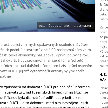
%. Dů
druho
ostat
patrn
Autor: Depositphotos – pressmaster
Za ce
průmě
se pa
horní
yly prostřednictvím mých opakovaných osobních návštěv
nejsp
ních podniků a institucí z celé ČR nashromážděny velmi
Půjde
části české ekonomiky, následoval v první polovině roku
zákla
 tehdy právě dotazovaných manažerů ICT a ředitelů
březn
nančních institucí dalšími informacemi získanými osobním
rok 2
telů ICT, jejichž významnější aktivity byly ve sféře
4. 8
patrné.
AA-
mto způsobem od dodavatelů ICT pro doplnění informací
Ratin
ím uživatelů z řad tuzemských finančních institucí, se
Zůstá
. Příčinou byla diametrální odlišnost priorit a z ní
jeho 
hodno
vatelů ICT – a to dokonce i mezi nimi navzájem. Jejich
napří