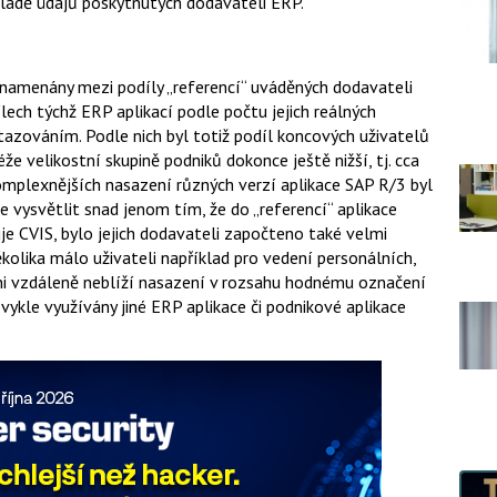
kladě údajů poskytnutých dodavateli ERP.
aznamenány mezi podíly „referencí“ uváděných dodavateli
ílech týchž ERP aplikací podle počtu jejich reálných
azováním. Podle nich byl totiž podíl koncových uživatelů
že velikostní skupině podniků dokonce ještě nižší, tj. cca
mplexnějších nasazení různých verzí aplikace SAP R/3 byl
ze vysvětlit snad jenom tím, že do „referencí“ aplikace
ňuje CVIS, bylo jejich dodavateli započteno také velmi
kolika málo uživateli například pro vedení personálních,
k ani vzdáleně neblíží nasazení v rozsahu hodnému označení
vykle využívány jiné ERP aplikace či podnikové aplikace