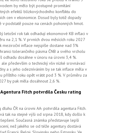
vodem by mělo být postupné promítání
tných efektů blízkovýchodního konfliktu do
ních cen v ekonomice. Dosud byly totiž dopady
é v podstatě pouze na cenách pohonných hmot.
lý letošní rok tak odhadují ekonomové KB inflaci v
ru na 2,1 %. V prvních dvou měsících roku 2027
k meziroční inflace nejspíše dostane nad 3%
 hranici tolerančního pásma ČNB a svého vrcholu
íš odhadu dosáhne v únoru na úrovni 3,4 %.
 ale především o technický vliv nízké srovnávací
dny a s jeho odezníváním by se tak inflace měla v
u příštího roku opět vrátit pod 3 %. V průměru za
027 by pak měla dosáhnout 2,6 %.
.
Agentura Fitch potvrdila Česku rating
g dluhu ČR na úrovni AA- potvrdila agentura Fitch.
vá tak na stejné výši od srpna 2018, kdy došlo k
zlepšení. Současná známka představuje lepší
cení, než jakého se od téže agentury dostává
klad Francii, Belgii, Slovinsku nebo Estonsku. Ve