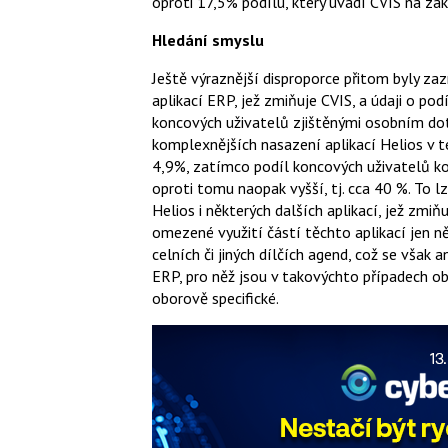
oproti 17,5% podílu, který uvádí CVIS na zá
Hledání smyslu
Ještě výraznější disproporce přitom byly z
aplikací ERP, jež zmiňuje CVIS, a údaji o pod
koncových uživatelů zjištěnými osobním dot
komplexnějších nasazení aplikací Helios v té
4,9%, zatímco podíl koncových uživatelů ko
oproti tomu naopak vyšší, tj. cca 40 %. To l
Helios i některých dalších aplikací, jež zmi
omezené využití částí těchto aplikací jen ně
celních či jiných dílčích agend, což se vša
ERP, pro něž jsou v takovýchto případech ob
oborově specifické.