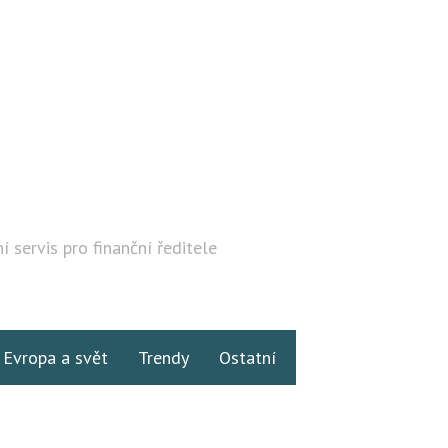
í servis pro finanční ředitele
Hledat
Evropa a svět
Trendy
Ostatní