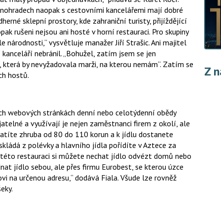
Vinohradech naopak s cestovními kancelářemi mají dobré
rné sklepní prostory, kde zahraniční turisty, přijíždějící
pak rušeni nejsou ani hosté v horní restauraci. Pro skupiny
národnosti,“ vysvětluje manažer Jiří Strašic. Ani majitel
 kanceláří nebránil. „Bohužel, zatím jsem se jen
u, která by nevyžadovala marži, na kterou nemám“. Zatím se
Z n
ch hostů.
ých webových stránkách denní nebo celotýdenní obědy
ijatelné a využívají je nejen zaměstnanci firem z okolí, ale
atíte zhruba od 80 do 110 korun a k jídlu dostanete
skládá z polévky a hlavního jídla pořídíte v Aztece za
 této restauraci si můžete nechat jídlo odvézt domů nebo
nat jídlo sebou, ale přes firmu Eurobest, se kterou úzce
vi na určenou adresu,“ dodává Fiala. Všude lze rovněž
eky.