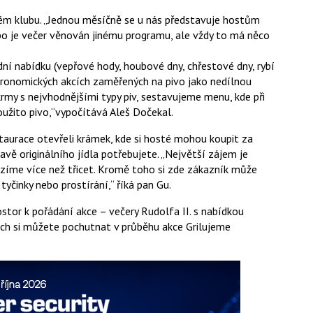
ském klubu. „Jednou měsíčně se u nás představuje hostům
o je večer věnován jinému programu, ale vždy to má něco
ní nabídku (vepřové hody, houbové dny, chřestové dny, rybí
astronomických akcích zaměřených na pivo jako nedílnou
rmy s nejvhodnějšími typy piv, sestavujeme menu, kde při
oužito pivo,“vypočítává Aleš Dočekal.
staurace otevřeli krámek, kde si hosté mohou koupit za
vě originálního jídla potřebujete. „Největší zájem je
bízíme více než třicet. Kromě toho si zde zákazník může
 tyčinky nebo prostírání,“ říká pan Gu.
ostor k pořádání akce – večery Rudolfa II. s nabídkou
cích si můžete pochutnat v průběhu akce Grilujeme