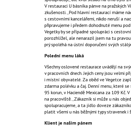
V restauraci U básníka pánve na pražských 
zkušenosti. „Pod hlavní restaurací máme nádhe
s cestovními kancelářemi, nikdo neruší a nao
připravujeme i předem dohodnuté menu podle 
Vegetky by se případné spolupráci s cestovní
porozhlížel, ale nenarazil jsem na tu pravo
prý spoléhá na ústní doporučení svých stálý
Polední menu láká
Všechny oslovené restaurace uvádějí na sv
v pracovních dnech. Jejich ceny jsou velmi př
i místní obyvatelé. Za oběd ve Vegetce zapl
zdarma polévku a čaj. Denní menu, které se 
95 korun, v Haciendě Mexicana za 109 Kč. V
na pracoviště. „Zákazník si může u nás objed
spolupracujeme, a ta jídlo doveze zákazníko
platit všemi u nás běžnými typy stravenek i š
Klient je naším pánem