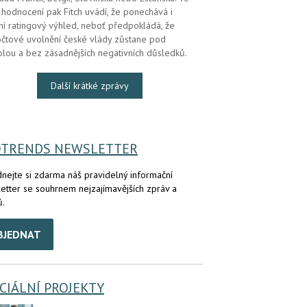
hodnocení pak Fitch uvádí, že ponechává i
lní ratingový výhled, neboť předpokládá, že
čtové uvolnění české vlády zůstane pod
olou a bez zásadnějších negativních důsledků.
Další krátké zprávy
OTRENDS NEWSLETTER
nejte si zdarma náš pravidelný informační
etter se souhrnem nejzajímavějších zpráv a
ů.
BJEDNAT
CIÁLNÍ PROJEKTY