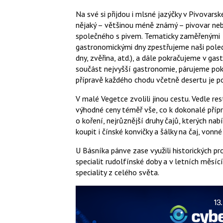
Na své si přijdou i mlsné jazýčky v Pivovar
nějaký – většinou méně známý – pivovar neb
společného s pivem. Tematicky zaměřenými
gastronomickými dny zpestřujeme naši poled
dny, zvěřina, atd.), a dále pokračujeme v g
součást nejvyšší gastronomie, párujeme pok
přípravě každého chodu včetně desertu je p
V malé Vegetce zvolili jinou cestu. Vedle re
výhodné ceny téměř vše, co k dokonalé přípra
o koření, nejrůznější druhy čajů, kterých na
koupit i čínské konvičky a šálky na čaj, vonné
U Básníka pánve zase využili historických pr
specialit rudolfínské doby a v letních měsí
speciality z celého světa.