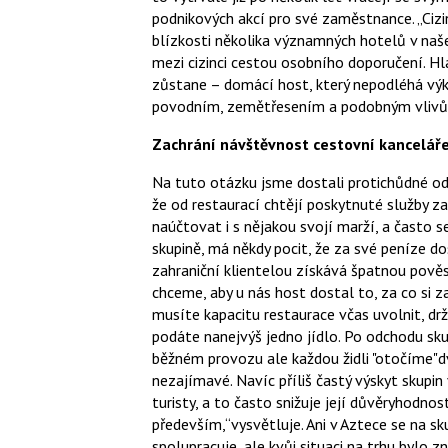
podnikových akcí pro své zaměstnance. „Cizin
blízkosti několika významných hotelů v naše
mezi cizinci cestou osobního doporučení. H
zůstane – domácí host, který nepodléhá vý
povodním, zemětřesením a podobným vlivů
Zachrání návštěvnost cestovní kancelář
Na tuto otázku jsme dostali protichůdné odp
že od restaurací chtějí poskytnuté služby z
naúčtovat i s nějakou svojí marží, a často se
skupině, má někdy pocit, že za své peníze dos
zahraniční klientelou získává špatnou pověs
chceme, aby u nás host dostal to, za co si za
musíte kapacitu restaurace včas uvolnit, dr
podáte nanejvýš jedno jídlo. Po odchodu sku
běžném provozu ale každou židli "otočíme"dv
nezajímavé. Navíc příliš častý výskyt skupin
turisty, a to často snižuje její důvěryhodno
především,“vysvětluje. Ani v Aztece se na sku
spolupracuje, ale kvůi situaci na trhu bylo 