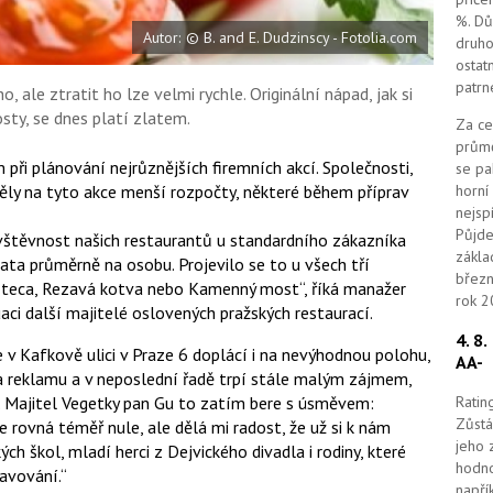
%. Dů
Autor: © B. and E. Dudzinscy - Fotolia.com
druho
ostat
patrn
 ale ztratit ho lze velmi rychle. Originální nápad, jak si
sty, se dnes platí zlatem.
Za ce
průmě
 při plánování nejrůznějších firemních akcí. Společnosti,
se pa
horní
ěly na tyto akce menší rozpočty, některé během příprav
nejsp
Půjde
ávštěvnost našich restaurantů u standardního zákazníka
zákla
ata průměrně na osobu. Projevilo se to u všech tří
březn
 Azteca, Rezavá kotva nebo Kamenný most“, říká manažer
rok 2
ci další majitelé oslovených pražských restaurací.
4. 8
v Kafkově ulici v Praze 6 doplácí i na nevýhodnou polohu,
AA-
a reklamu a v neposlední řadě trpí stále malým zájmem,
Ratin
. Majitel Vegetky pan Gu to zatím bere s úsměvem:
Zůstá
 rovná téměř nule, ale dělá mi radost, že už si k nám
jeho 
ch škol, mladí herci z Dejvického divadla i rodiny, které
hodno
avování.“
napří