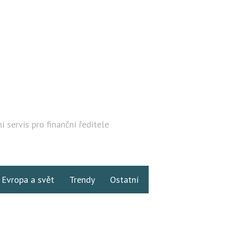
í servis pro finanční ředitele
Hledat
Evropa a svět
Trendy
Ostatní