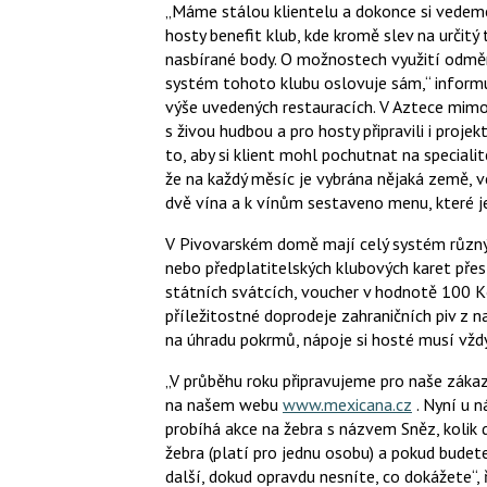
„Máme stálou klientelu a dokonce si vedeme 
hosty benefit klub, kde kromě slev na určit
nasbírané body. O možnostech využití odměn
systém tohoto klubu oslovuje sám,“ informuj
výše uvedených restauracích. V Aztece mimo 
s živou hudbou a pro hosty připravili i proj
to, aby si klient mohl pochutnat na specialit
že na každý měsíc je vybrána nějaká země, 
dvě vína a k vínům sestaveno menu, které 
V Pivovarském domě mají celý systém různýc
nebo předplatitelských klubových karet přes 
státních svátcích, voucher v hodnotě 100 
příležitostné doprodeje zahraničních piv z 
na úhradu pokrmů, nápoje si hosté musí vžd
„V průběhu roku připravujeme pro naše zákaz
na našem webu
www.mexicana.cz
. Nyní u n
probíhá akce na žebra s názvem Sněz, kolik 
žebra (platí pro jednu osobu) a pokud bude
další, dokud opravdu nesníte, co dokážete“, ř