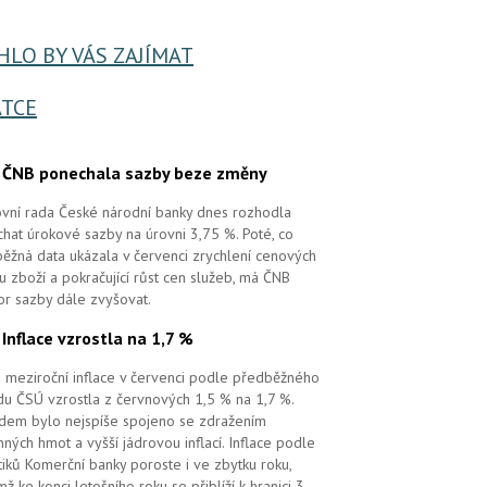
LO BY VÁS ZAJÍMAT
TCE
.
ČNB ponechala sazby beze změny
vní rada České národní banky dnes rozhodla
hat úrokové sazby na úrovni 3,75 %. Poté, co
ěžná data ukázala v červenci zrychlení cenových
 u zboží a pokračující růst cen služeb, má ČNB
or sazby dále zvyšovat.
.
Inflace vzrostla na 1,7 %
 meziroční inflace v červenci podle předběžného
u ČSÚ vzrostla z červnových 1,5 % na 1,7 %.
em bylo nejspíše spojeno se zdražením
ných hmot a vyšší jádrovou inflací. Inflace podle
tiků Komerční banky poroste i ve zbytku roku,
mž ke konci letošního roku se přiblíží k hranici 3