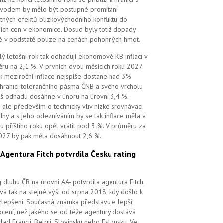
vodem by mělo být postupné promítání
tných efektů blízkovýchodního konfliktu do
ních cen v ekonomice. Dosud byly totiž dopady
é v podstatě pouze na cenách pohonných hmot.
lý letošní rok tak odhadují ekonomové KB inflaci v
ru na 2,1 %. V prvních dvou měsících roku 2027
k meziroční inflace nejspíše dostane nad 3%
 hranici tolerančního pásma ČNB a svého vrcholu
íš odhadu dosáhne v únoru na úrovni 3,4 %.
 ale především o technický vliv nízké srovnávací
dny a s jeho odezníváním by se tak inflace měla v
u příštího roku opět vrátit pod 3 %. V průměru za
027 by pak měla dosáhnout 2,6 %.
.
Agentura Fitch potvrdila Česku rating
g dluhu ČR na úrovni AA- potvrdila agentura Fitch.
vá tak na stejné výši od srpna 2018, kdy došlo k
zlepšení. Současná známka představuje lepší
cení, než jakého se od téže agentury dostává
klad Francii, Belgii, Slovinsku nebo Estonsku. Ve