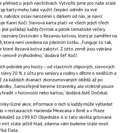
přehled o jejich návštěvách. Vytvořili jsme pro naše stálé
ý typ karty mohu také využít čerpání odměn za své
, nabídce oslav narozenin s dárkem od nás, je navíc
e Karel Kočí. Slevová karta platí ve všech jejich třech
jiné pořádají každý čtvrtek a pátek tematické večery
ekt nazvaný Cestování s Rezavou kotvou, který je zaměřen na
ě, která není uvedena na jídelním lístku. „Funguje to tak,
ve které Rezavá kotva zakotví. Z této země jsou vybrána
je cenově zvýhodněno,“dodává šéf Kočí.
h pobídek pro hosty – od vlastních chipových, slevových
slevy 20 % z účtu pro seniory a rodiny s dětmi o nedělích a
Kč za každých dvanáct zkonzumovaných obědů až po
nabídky. „Samozřejmě bereme stravenky, ale striktně pouze
y hradit v hotovosti nebo kartou,“dodává Aleš Dočekal.
níky různé akce, informace o nich si každý může vyhledat
ás v restauracích Hacienda Mexicana v Brně a v Praze
dokážeš za 199 Kč! Objednáte-li si tato skvělá grilovaná
te mít stále ještě hlad, zdarma vám budeme stále nosit
íká Fiala.