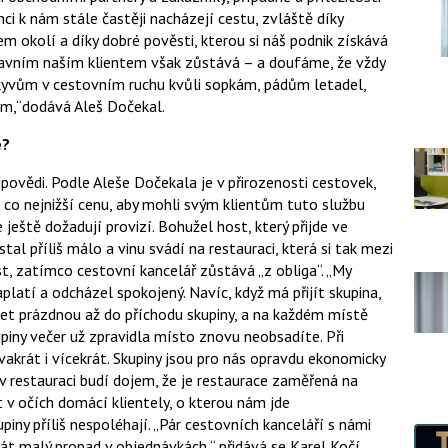
ci k nám stále častěji nacházejí cestu, zvláště díky
m okolí a díky dobré pověsti, kterou si náš podnik získává
lavním naším klientem však zůstává – a doufáme, že vždy
kyvům v cestovním ruchu kvůli sopkám, pádům letadel,
m,“dodává Aleš Dočekal.
e?
ovědi. Podle Aleše Dočekala je v přirozenosti cestovek,
a co nejnižší cenu, aby mohli svým klientům tuto službu
 ještě dožadují provizí. Bohužel host, který přijde ve
tal příliš málo a vinu svádí na restauraci, která si tak mezi
t, zatímco cestovní kancelář zůstává „z obliga“. „My
platí a odcházel spokojený. Navíc, když má přijít skupina,
žet prázdnou až do příchodu skupiny, a na každém místě
piny večer už zpravidla místo znovu neobsadíte. Při
akrát i vícekrát. Skupiny jsou pro nás opravdu ekonomicky
 v restauraci budí dojem, že je restaurace zaměřená na
st v očích domácí klientely, o kterou nám jde
piny příliš nespoléhají. „Pár cestovních kanceláří s námi
znát malý propad v objednávkách,“ přidává se Karel Kočí.