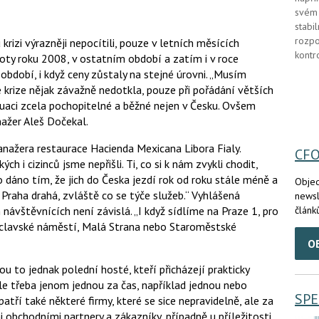
svém 
stabi
rozpo
izi výrazněji nepocítili, pouze v letních měsících
kontr
oty roku 2008, v ostatním období a zatím i v roce
bdobí, i když ceny zůstaly na stejné úrovni. „Musím
e krize nějak závažně nedotkla, pouze při pořádání větších
situaci zcela pochopitelné a běžné nejen v Česku. Ovšem
nažer Aleš Dočekal.
anažera restaurace Hacienda Mexicana Libora Fialy.
CF
ch i cizinců jsme nepřišli. Ti, co si k nám zvykli chodit,
to dáno tím, že jich do Česka jezdí rok od roku stále méně a
Objed
e Praha drahá, zvláště co se týče služeb.“ Vyhlášená
newsl
článk
návštěvnících není závislá. „I když sídlíme na Praze 1, pro
Václavské náměstí, Malá Strana nebo Staroměstské
O
sou to jednak polední hosté, kteří přicházejí prakticky
ale třeba jenom jednou za čas, například jednou nebo
SPE
atří také některé firmy, které se sice nepravidelně, ale za
mi obchodními partnery a zákazníky, případně u příležitosti