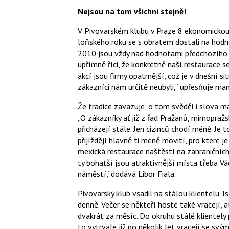
Nejsou na tom všichni stejně!
V Pivovarském klubu v Praze 8 ekonomickou kr
loňského roku se s obratem dostali na hodn
2010 jsou vždy nad hodnotami předchozího o
upřímně říci, že konkrétně naší restaurace s
akcí jsou firmy opatrnější, což je v dnešní 
zákazníci nám určitě neubyli,“ upřesňuje ma
Že tradice zavazuje, o tom svědčí i slova m
„O zákazníky ať již z řad Pražanů, mimopražský
přicházejí stále. Jen cizinců chodí méně. Je 
přijíždějí hlavně ti méně movití, pro které j
mexická restaurace naštěstí na zahraničních 
ty bohatší jsou atraktivnější místa třeba 
náměstí,“dodává Libor Fiala.
Pivovarský klub vsadil na stálou klientelu. J
denně. Večer se někteří hosté také vracejí, 
dvakrát za měsíc. Do okruhu stálé klientely p
to vytrvale již po několik let vracejí se svý