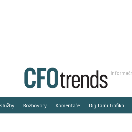
Informačn
 služby
Rozhovory
Komentáře
Digitální trafika