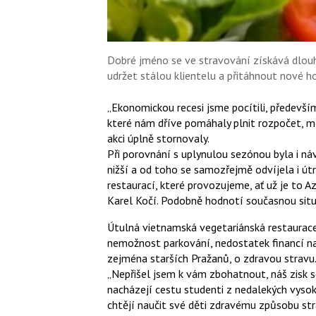
Dobré jméno se ve stravování získává dlouho,
udržet stálou klientelu a přitáhnout nové ho
„Ekonomickou recesi jsme pocítili, především
které nám dříve pomáhaly plnit rozpočet, m
akci úplně stornovaly.
Při porovnání s uplynulou sezónou byla i n
nižší a od toho se samozřejmě odvíjela i útr
restaurací, které provozujeme, ať už je to
Karel Kočí. Podobně hodnotí současnou situa
Útulná vietnamská vegetariánská restaurace 
nemožnost parkování, nedostatek financí n
zejména starších Pražanů, o zdravou stravu
„Nepřišel jsem k vám zbohatnout, náš zisk se
nacházejí cestu studenti z nedalekých vysoký
chtějí naučit své děti zdravému způsobu str