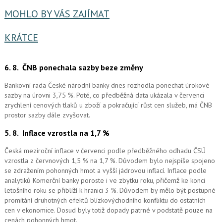
MOHLO BY VÁS ZAJÍMAT
KRÁTCE
6. 8.
ČNB ponechala sazby beze změny
Bankovní rada České národní banky dnes rozhodla ponechat úrokové
sazby na úrovni 3,75 %. Poté, co předběžná data ukázala v červenci
zrychlení cenových tlaků u zboží a pokračující růst cen služeb, má ČNB
prostor sazby dále zvyšovat.
5. 8.
Inflace vzrostla na 1,7 %
Česká meziroční inflace v červenci podle předběžného odhadu ČSÚ
vzrostla z červnových 1,5 % na 1,7 %. Důvodem bylo nejspíše spojeno
se zdražením pohonných hmot a vyšší jádrovou inflací. Inflace podle
analytiků Komerční banky poroste i ve zbytku roku, přičemž ke konci
letošního roku se přiblíží k hranici 3 %. Důvodem by mělo být postupné
promítání druhotných efektů blízkovýchodního konfliktu do ostatních
cen v ekonomice. Dosud byly totiž dopady patrné v podstatě pouze na
cenách pohonných hmot.