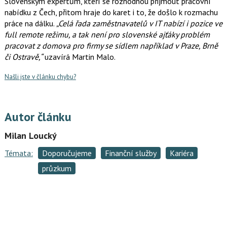
Slovenským expertům, kteří se rozhodnou přijmout pracovní
nabídku z Čech, přitom hraje do karet i to, že došlo k rozmachu
práce na dálku.
„Celá řada zaměstnavatelů v IT nabízí i pozice ve
full remote režimu, a tak není pro slovenské ajťáky problém
pracovat z domova pro firmy se sídlem například v Praze, Brně
či Ostravě,“
uzavírá Martin Malo.
Našli jste v článku chybu?
Autor článku
Milan Loucký
Témata:
Doporučujeme
Finanční služby
Kariéra
průzkum