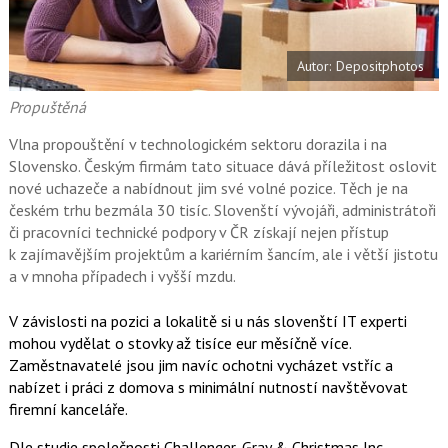
a
í
c
t
e
i
b
X
Autor: Depositphotos
o
o
k
Propuštěná
u
Vlna propouštění v technologickém sektoru dorazila i na
Slovensko. Českým firmám tato situace dává příležitost oslovit
nové uchazeče a nabídnout jim své volné pozice. Těch je na
českém trhu bezmála 30 tisíc. Slovenští vývojáři, administrátoři
či pracovníci technické podpory v ČR získají nejen přístup
k zajímavějším projektům a kariérním šancím, ale i větší jistotu
a v mnoha případech i vyšší mzdu.
V závislosti na pozici a lokalitě si u nás slovenští IT experti
mohou vydělat o stovky až tisíce eur měsíčně více.
Zaměstnavatelé jsou jim navíc ochotni vycházet vstříc a
nabízet i práci z domova s minimální nutností navštěvovat
firemní kanceláře.
Dle studie společnosti Challenger, Gray & Christmas Inc.