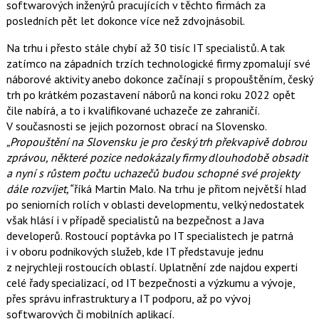
softwarových inženýrů pracujících v těchto firmách za
posledních pět let dokonce více než zdvojnásobil.
Na trhu i přesto stále chybí až 30 tisíc IT specialistů. A tak
zatímco na západních trzích technologické firmy zpomalují své
náborové aktivity anebo dokonce začínají s propouštěním, český
trh po krátkém pozastavení náborů na konci roku 2022 opět
čile nabírá, a to i kvalifikované uchazeče ze zahraničí.
V současnosti se jejich pozornost obrací na Slovensko.
„Propouštění na Slovensku je pro český trh překvapivě dobrou
zprávou, některé pozice nedokázaly firmy dlouhodobě obsadit
a nyní s růstem počtu uchazečů budou schopné své projekty
dále rozvíjet,“
říká Martin Malo. Na trhu je přitom největší hlad
po seniorních rolích v oblasti developmentu, velký nedostatek
však hlásí i v případě specialistů na bezpečnost a Java
developerů. Rostoucí poptávka po IT specialistech je patrná
i v oboru podnikových služeb, kde IT představuje jednu
z nejrychleji rostoucích oblastí. Uplatnění zde najdou experti
celé řady specializací, od IT bezpečnosti a výzkumu a vývoje,
přes správu infrastruktury a IT podporu, až po vývoj
softwarových či mobilních aplikací.