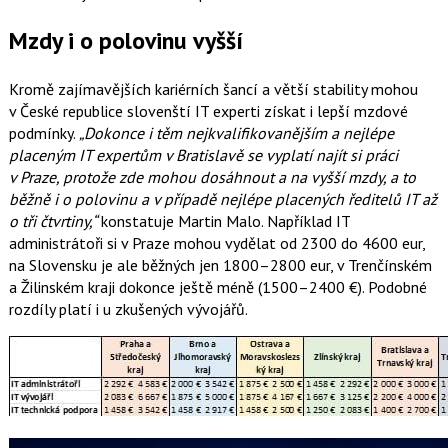
Mzdy i o polovinu vyšší
Kromě zajímavějších kariérních šancí a větší stability mohou
v České republice slovenští IT experti získat i lepší mzdové
podmínky.
„Dokonce i těm nejkvalifikovanějším a nejlépe
placeným IT expertům v Bratislavě se vyplatí najít si práci
v Praze, protože zde mohou dosáhnout a na vyšší mzdy, a to
běžně i o polovinu a v případě nejlépe placených ředitelů IT až
o tři čtvrtiny,“
konstatuje Martin Malo. Například IT
administrátoři si v Praze mohou vydělat od 2300 do 4600 eur,
na Slovensku je ale běžných jen 1800–2800 eur, v Trenčínském
a Žilinském kraji dokonce ještě méně (1500–2400 €). Podobné
rozdíly platí i u zkušených vývojářů.