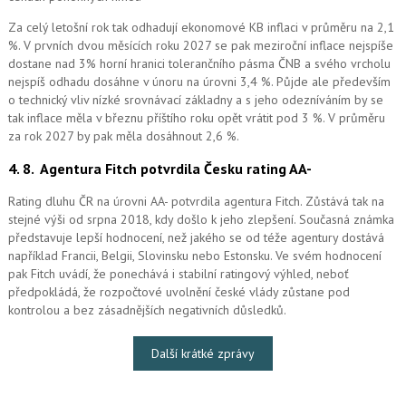
Za celý letošní rok tak odhadují ekonomové KB inflaci v průměru na 2,1
%. V prvních dvou měsících roku 2027 se pak meziroční inflace nejspíše
dostane nad 3% horní hranici tolerančního pásma ČNB a svého vrcholu
nejspíš odhadu dosáhne v únoru na úrovni 3,4 %. Půjde ale především
o technický vliv nízké srovnávací základny a s jeho odezníváním by se
tak inflace měla v březnu příštího roku opět vrátit pod 3 %. V průměru
za rok 2027 by pak měla dosáhnout 2,6 %.
4. 8.
Agentura Fitch potvrdila Česku rating AA-
Rating dluhu ČR na úrovni AA- potvrdila agentura Fitch. Zůstává tak na
stejné výši od srpna 2018, kdy došlo k jeho zlepšení. Současná známka
představuje lepší hodnocení, než jakého se od téže agentury dostává
například Francii, Belgii, Slovinsku nebo Estonsku. Ve svém hodnocení
pak Fitch uvádí, že ponechává i stabilní ratingový výhled, neboť
předpokládá, že rozpočtové uvolnění české vlády zůstane pod
kontrolou a bez zásadnějších negativních důsledků.
Další krátké zprávy