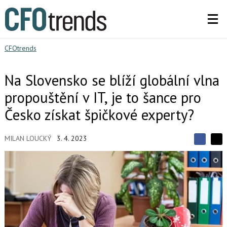
CFOtrends
Na Slovensko se blíží globální vlna
propouštění v IT, je to šance pro
Česko získat špičkové experty?
MILAN LOUCKÝ
3. 4. 2023
S
S
S
d
d
d
í
í
í
l
l
e
e
l
j
j
t
e
t
e
e
t
n
n
a
a
F
s