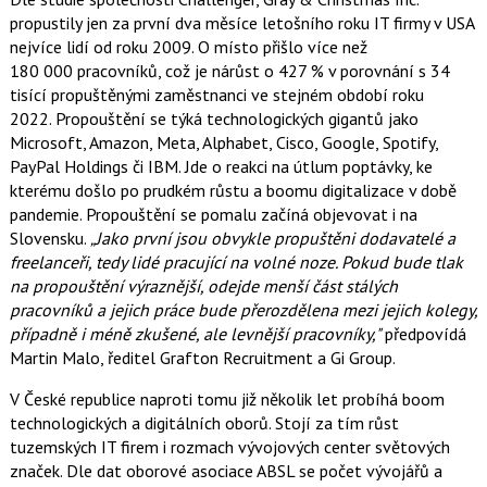
propustily jen za první dva měsíce letošního roku IT firmy v USA
nejvíce lidí od roku 2009. O místo přišlo více než
180 000 pracovníků, což je nárůst o 427 % v porovnání s 34
tisící propuštěnými zaměstnanci ve stejném období roku
2022. Propouštění se týká technologických gigantů jako
Microsoft, Amazon, Meta, Alphabet, Cisco, Google, Spotify,
PayPal Holdings či IBM. Jde o reakci na útlum poptávky, ke
kterému došlo po prudkém růstu a boomu digitalizace v době
pandemie. Propouštění se pomalu začíná objevovat i na
Slovensku.
„Jako první jsou obvykle propuštěni dodavatelé a
freelanceři, tedy lidé pracující na volné noze. Pokud bude tlak
na propouštění výraznější, odejde menší část stálých
pracovníků a jejich práce bude přerozdělena mezi jejich kolegy,
případně i méně zkušené, ale levnější pracovníky,"
předpovídá
Martin Malo, ředitel Grafton Recruitment a Gi Group.
V České republice naproti tomu již několik let probíhá boom
technologických a digitálních oborů. Stojí za tím růst
tuzemských IT firem i rozmach vývojových center světových
značek. Dle dat oborové asociace ABSL se počet vývojářů a