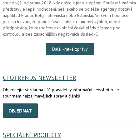
stejné výši od srpna 2018, kdy došlo k jeho zlepšení. Současná známka
představuje lepší hodnocení, než jakého se od téže agentury dostává
například Francii, Belgii, Slovinsku nebo Estonsku. Ve svém hodnocení
pak Fitch uvádí, že ponechává i stabilní ratingový výhled, neboť
předpokládá, že rozpočtové uvolnění české vlády zůstane pod
kontrolou a bez zásadnějších negativních důsledků.
Další krátké zprávy
CFOTRENDS NEWSLETTER
Objednejte si zdarma náš pravidelný informační newsletter se
souhrnem nejzajímavějších zpráv a článků.
OBJEDNAT
SPECIÁLNÍ PROJEKTY