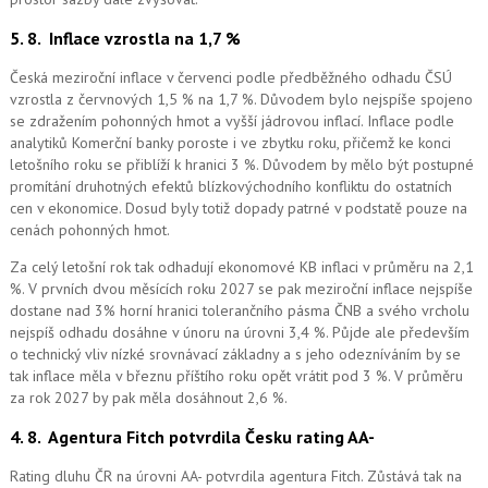
5. 8.
Inflace vzrostla na 1,7 %
Česká meziroční inflace v červenci podle předběžného odhadu ČSÚ
vzrostla z červnových 1,5 % na 1,7 %. Důvodem bylo nejspíše spojeno
se zdražením pohonných hmot a vyšší jádrovou inflací. Inflace podle
analytiků Komerční banky poroste i ve zbytku roku, přičemž ke konci
letošního roku se přiblíží k hranici 3 %. Důvodem by mělo být postupné
promítání druhotných efektů blízkovýchodního konfliktu do ostatních
cen v ekonomice. Dosud byly totiž dopady patrné v podstatě pouze na
cenách pohonných hmot.
Za celý letošní rok tak odhadují ekonomové KB inflaci v průměru na 2,1
%. V prvních dvou měsících roku 2027 se pak meziroční inflace nejspíše
dostane nad 3% horní hranici tolerančního pásma ČNB a svého vrcholu
nejspíš odhadu dosáhne v únoru na úrovni 3,4 %. Půjde ale především
o technický vliv nízké srovnávací základny a s jeho odezníváním by se
tak inflace měla v březnu příštího roku opět vrátit pod 3 %. V průměru
za rok 2027 by pak měla dosáhnout 2,6 %.
4. 8.
Agentura Fitch potvrdila Česku rating AA-
Rating dluhu ČR na úrovni AA- potvrdila agentura Fitch. Zůstává tak na