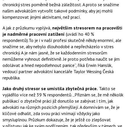
chronický stres poměrně bežná záležitost. A proto se snažíme
našim advokátům vytvořit takové podmínky, aby jej mohli
kompenzovat jinými aktivitami, než prací.
A jak z průzkumu vyplývá,
největším stresorem na pracovišti
je nadměrné pracovní zatížení
(uvádí ho 40 %
respondentů).To je i v naší profesi skutečně někdy enormní, ale
snažíme se, aby nebylo dlouhodobé a nepřecházelo v stres
chronický. A je nám jasné, že se každodenním stresorům
nemůžeme vyhnout definitivně. Je proto potřeba naučit se jim
odolávat a hned nepodlehnout panice“, říká Erwin Hanslik,
vedoucí partner advokátní kanceláře Taylor Wessing Česká
republika.
Jako druhý stresor se umístila zbytečná práce.
Takto se
vyjádřilo více než 39 % respondentů. „Přiznám se, že mě několik
publikací o zbytečné práci již donutilo se zabývat i tím, jak
advokáti na různých pozicích přemýšlejí. A domnívám se, že je
klíčové odhalit, zda svou práci vnímají vždycky jako
smysluplnou. Průzkum dokazuje, že je ještě co zlepšovat
v přístupu jak ke svým podřízeným, tak především v týmech, ve