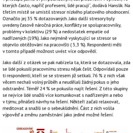
kterých často, napříč profesemi, lidé pracují“, dodává Hanslik. Na
třetím místě se umístil stresor nízkého platového ohodnocení.
Označilo jej 35 % dotazovaných. Jako další stresory byly
uvedeny časově náročná práce, konflikty se spolupracovníky,
problémy v kolektivu (29 %) a nedostatek empatie od
nadřízených (19%). Jako nejméně vyskytující se stresor se
objevilo obtěžování na pracovišti ( 5,3 %). Respondenti měli
v tomto případě možnost uvést více odpovědí.
Jako další z otázek se pak nabízela ta, která se dotazovala, zda
se lidé pokusili pracovnímu stresu nějak čelit. Odpovídali pouze
ti respondenti, kteří se se stresem již setkali. 76 % z nich však
věcem nechali volný průběh a neudělali žádný pokus o jeho
odstranění. Téměř 24 % se pokusilo najít řešení. Z této skupiny
se nejvíce lidé snažili více komunikovat s nadřízeným a nebo
v týmu, přinášeli návrhy na řešení. Někteří začali relaxovat,
meditovat a snažili se o sebeuklidnění. Část z nich volila
výpověď a změnu zaměstnání jako jediné možné řešení.