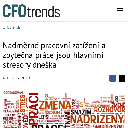
CFOtrends
Nadměrné pracovní zatížení a
zbytečná práce jsou hlavními
stresory dneška
ALI
30. 7. 2019
S
S
S
d
d
d
í
í
í
l
l
e
e
l
j
j
t
e
t
e
e
t
n
n
a
a
F
s