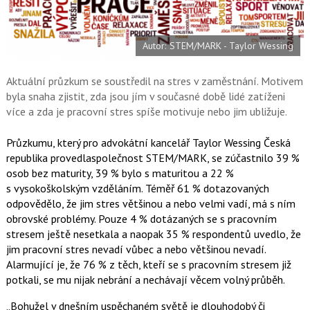
a
í
c
t
e
i
b
X
Autor: STEM/MARK - Taylor Wessing
o
o
k
u
Aktuální průzkum se soustředil na stres v zaměstnání. Motivem
byla snaha zjistit, zda jsou jím v současné době lidé zatíženi
více a zda je pracovní stres spíše motivuje nebo jim ubližuje.
Průzkumu, který pro advokátní kancelář Taylor Wessing Česká
republika provedlaspolečnost STEM/MARK, se zúčastnilo 39 %
osob bez maturity, 39 % bylo s maturitou a 22 %
s vysokoškolským vzděláním. Téměř 61 % dotazovaných
odpovědělo, že jim stres většinou a nebo velmi vadí, má s ním
obrovské problémy. Pouze 4 % dotázaných se s pracovním
stresem ještě nesetkala a naopak 35 % respondentů uvedlo, že
jim pracovní stres nevadí vůbec a nebo většinou nevadí.
Alarmující je, že 76 % z těch, kteří se s pracovním stresem již
potkali, se mu nijak nebrání a nechávají věcem volný průběh.
„Bohužel v dnešním uspěchaném světě je dlouhodobý či