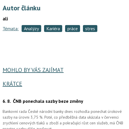
Autor článku
ali
Témata:
Analýzy
Kariéra
práce
stres
MOHLO BY VÁS ZAJÍMAT
KRÁTCE
6. 8.
ČNB ponechala sazby beze změny
Bankovní rada České národní banky dnes rozhodla ponechat úrokové
sazby na úrovni 3,75 %. Poté, co předběžná data ukázala v červenci
zrychlení cenových tlaků u zboží a pokračující růst cen služeb, má ČNB
prostor sazby dále zvyšovat.