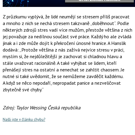
Z průzkumu vyplývá, že lidé neumějí se stresem příliš pracovat
a mnoho z nich se nechá stresem takzvaně „doběhnout“. Podle
některých zdrojů stres vadí více mužům, přestože většina z nich
jej považuje za nedílnou součást své práce. Každý ho ale zvládá
jinak a i zde může dojít k překročení únosné hranice. A Hanslik
dodává: „Protože většina z nás zažívá nejvíce stresu v práci,
myslím si, že nejdůležitější je zachovat si chladnou hlavu a
stále uvažovat racionálně. A také vyhýbat se lidem, kteří
přenášejí stres na ostatní a nenechat se zahltit chaosem. Je
nutné si také uvědomit, že se nemůžeme zavděčit každému.
A když se něco nepodaří, nepropadat panice a nezveličovat
zbytečně své chyby.“
Zdroj: Taylor Wessing Česká republika
Našli jste v článku chybu?