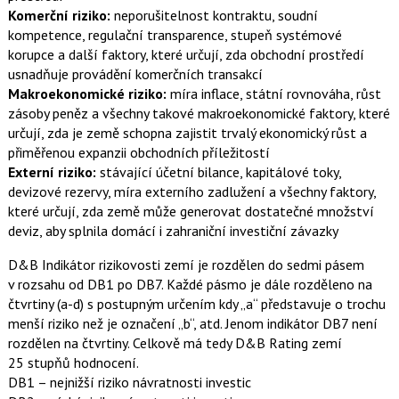
Komerční riziko:
neporušitelnost kontraktu, soudní
kompetence, regulační transparence, stupeň systémové
korupce a další faktory, které určují, zda obchodní prostředí
usnadňuje provádění komerčních transakcí
Makroekonomické riziko:
míra inflace, státní rovnováha, růst
zásoby peněz a všechny takové makroekonomické faktory, které
určují, zda je země schopna zajistit trvalý ekonomický růst a
přiměřenou expanzii obchodních příležitostí
Externí riziko:
stávající účetní bilance, kapitálové toky,
devizové rezervy, míra externího zadlužení a všechny faktory,
které určují, zda země může generovat dostatečné množství
deviz, aby splnila domácí i zahraniční investiční závazky
D&B Indikátor rizikovosti zemí je rozdělen do sedmi pásem
v rozsahu od DB1 po DB7. Každé pásmo je dále rozděleno na
čtvrtiny (a-d) s postupným určením kdy „a“ představuje o trochu
menší riziko než je označení „b“, atd. Jenom indikátor DB7 není
rozdělen na čtvrtiny. Celkově má tedy D&B Rating zemí
25 stupňů hodnocení.
DB1 – nejnižší riziko návratnosti investic