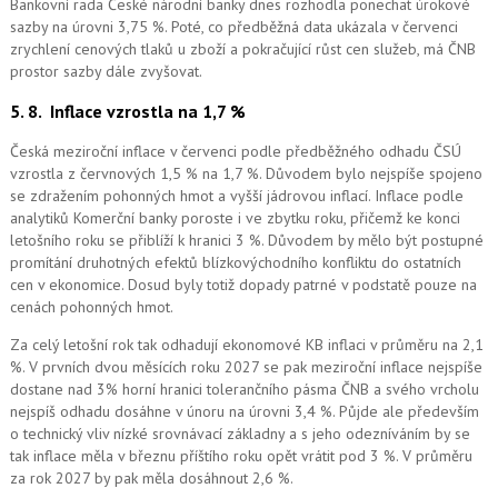
Bankovní rada České národní banky dnes rozhodla ponechat úrokové
sazby na úrovni 3,75 %. Poté, co předběžná data ukázala v červenci
zrychlení cenových tlaků u zboží a pokračující růst cen služeb, má ČNB
prostor sazby dále zvyšovat.
5. 8.
Inflace vzrostla na 1,7 %
Česká meziroční inflace v červenci podle předběžného odhadu ČSÚ
vzrostla z červnových 1,5 % na 1,7 %. Důvodem bylo nejspíše spojeno
se zdražením pohonných hmot a vyšší jádrovou inflací. Inflace podle
analytiků Komerční banky poroste i ve zbytku roku, přičemž ke konci
letošního roku se přiblíží k hranici 3 %. Důvodem by mělo být postupné
promítání druhotných efektů blízkovýchodního konfliktu do ostatních
cen v ekonomice. Dosud byly totiž dopady patrné v podstatě pouze na
cenách pohonných hmot.
Za celý letošní rok tak odhadují ekonomové KB inflaci v průměru na 2,1
%. V prvních dvou měsících roku 2027 se pak meziroční inflace nejspíše
dostane nad 3% horní hranici tolerančního pásma ČNB a svého vrcholu
nejspíš odhadu dosáhne v únoru na úrovni 3,4 %. Půjde ale především
o technický vliv nízké srovnávací základny a s jeho odezníváním by se
tak inflace měla v březnu příštího roku opět vrátit pod 3 %. V průměru
za rok 2027 by pak měla dosáhnout 2,6 %.