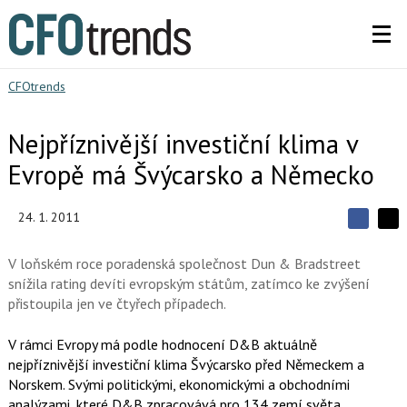
CFOtrends
Nejpříznivější investiční klima v
Evropě má Švýcarsko a Německo
24. 1. 2011
S
S
S
d
d
d
í
V loňském roce poradenská společnost Dun & Bradstreet
í
í
l
l
snížila rating devíti evropským státům, zatímco ke zvýšení
e
e
l
j
přistoupila jen ve čtyřech případech.
j
t
e
t
e
e
t
n
V rámci Evropy má podle hodnocení D&B aktuálně
n
a
a
nejpříznivější investiční klima Švýcarsko před Německem a
F
s
a
Norskem. Svými politickými, ekonomickými a obchodními
í
c
t
analýzami, které D&B zpracovává pro 134 zemí světa,