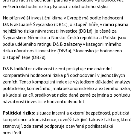
veškerá obchodní rizika plynoucí z obchodního styku.
Nejpříznivější investiční klima v Evropě má podle hodnocení
D&B aktuálně Švýcarsko (DB1c), o stupeň hůře, v rámci pásma
nejnižšího rizika návratnosti investice (DB1d), je těsně za
Švýcarskem Německo a Norsko. Česká republika a Polsko jsou
podle uděleného ratingu D&B zařazeny v kategorii mírného
rizika návratnosti investice (DB3a), Slovensko je hodnoceno
o stupeň lépe (DB2d).
D&B Indikátor rizikovosti zemí poskytuje mezinárodní
komparativní hodnocení rizika při obchodování v jednotlivých
zemích. Tento kompozitní index je výsledkem důkladné analýzy
politického, komerčního, makroekonomického a externího rizika,
a klade si za cíl predikovat riziko dané země zejména z pohledu
návratnosti investic v horizontu dvou let.
Politické riziko:
situace interní a externí bezpečnosti, politická
kompetence a konzistence, rovněž tak jiné takové faktory, které
stanovují, zda země podporuje otevřené podnikatelské
prostředí