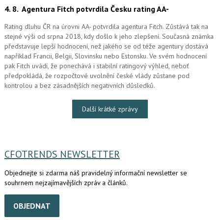
4. 8.
Agentura Fitch potvrdila Česku rating AA-
Rating dluhu ČR na úrovni AA- potvrdila agentura Fitch. Zůstává tak na
stejné výši od srpna 2018, kdy došlo k jeho zlepšení. Současná známka
představuje lepší hodnocení, než jakého se od téže agentury dostává
například Francii, Belgii, Slovinsku nebo Estonsku. Ve svém hodnocení
pak Fitch uvádí, že ponechává i stabilní ratingový výhled, neboť
předpokládá, že rozpočtové uvolnění české vlády zůstane pod
kontrolou a bez zásadnějších negativních důsledků.
Další krátké zprávy
CFOTRENDS NEWSLETTER
Objednejte si zdarma náš pravidelný informační newsletter se
souhrnem nejzajímavějších zpráv a článků.
OBJEDNAT