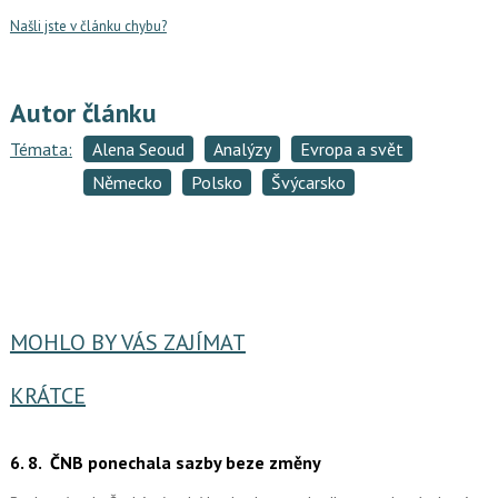
Našli jste v článku chybu?
Autor článku
Témata:
Alena Seoud
Analýzy
Evropa a svět
Německo
Polsko
Švýcarsko
MOHLO BY VÁS ZAJÍMAT
KRÁTCE
6. 8.
ČNB ponechala sazby beze změny