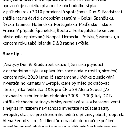
e
i
upozorňuje na rizika plynoucí z obchodního styku.
b
X
o
V průběhu roku 2010 poradenská společnost Dun & Bradstreet
o
snížila rating devíti evropským státům – Belgii, Španělsku,
k
u
Řecku, Islandu, Holandsku, Portugalsku, Maďarsku, Irsku a
Francii. V případě Španělska, Řecka a Portugalska ke snížení
přistoupila opakovaně. Naopak Německu, Polsku, Švýcarsku, a
koncem roku také Islandu D&B rating zvýšila.
Bude líp…
„Analýzy Dun & Bradstreet ukazují, že rizika plynoucí
z obchodního styku v uplynulém roce nadále rostla, nicméně
koncem roku 2010 jsme již zaznamenali křehké zlepšování
investičního klimatu v Evropě, které by mělo pokračovat
i letos,“ říká ředitelka D&B pro ČR a SR Alena Seoud. „Ve
srovnání s turbulentním obdobím 2008 – 2009, kdy D&B
snížila obchodní ratingy většiny zemí světa, a v kategorii zemí
s nejnižším rizikem návratnosti investice nezůstal žádný
evropský stát, se pro ekonomiku jedná o příznivý obrat,“ doplnila
Alena Seoud s tím, že klientům i nadále doporučuje pečlivě
prověřovat své obchodní partnery a důkladně vyhodnocovat