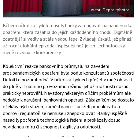
e
i
b
X
Autor: Depositphotos
o
o
k
u
Během několika týdnů musely banky zareagovat na pandemická
opatření, která zasáhla do jejich každodenního chodu. Digitálně
zdatnější si vedly a stále vedou lépe. Zvládají úskalí, jež přináší
už roční globální epizoda, úspěšněji než jejich technologicky
méně rozvinuté konkurentky.
Kolektivní reakce bankovního průmyslu na zavedení
protipandemických opatření byla podle konzultantů společnosti
Deloitte pozoruhodná. V několika týdnech přešel v řadě oblastí
do plně virtuálního provozního režimu, jehož možnosti dosud
prakticky neprověřil. Navzdory některým dílčím problémům ale
nedošlo k narušení bankovních operací. Zákazníkům se dostalo
očekávaných služeb, zaměstnanci si udrželi produktivitu a
oboroví regulátoři se nemuseli znepokojovat. Banky úspěšně
nasadily potřebná technologická řešení a prokázaly dosud
nevídanou míru či schopnost agility a odolnosti.