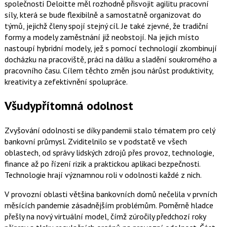
společnosti Deloitte měl rozhodně přisvojit agilitu pracovní
síly, která se bude flexibilně a samostatně organizovat do
týmů, jejichž členy spojí stejný cíl. Je také zjevné, že tradiční
formy a modely zaměstnání již neobstojí. Na jejich místo
nastoupí hybridní modely, jež s pomocí technologií zkombinují
docházku na pracoviště, práci na dálku a sladění soukromého a
pracovního času. Cílem těchto změn jsou nárůst produktivity,
kreativity a zefektivnění spolupráce.
Všudypřítomná odolnost
Zvyšování odolnosti se díky pandemii stalo tématem pro celý
bankovní průmysl. Zviditelnilo se v podstatě ve všech
oblastech, od správy lidských zdrojů přes provoz, technologie,
finance až po řízení rizik a praktickou aplikaci bezpečnosti.
Technologie hrají významnou roli v odolnosti každé z nich.
V provozní oblasti většina bankovních domů nečelila v prvních
měsících pandemie zásadnějším problémům. Poměrně hladce
přešly na nový virtuální model, čímž zúročily předchozí roky