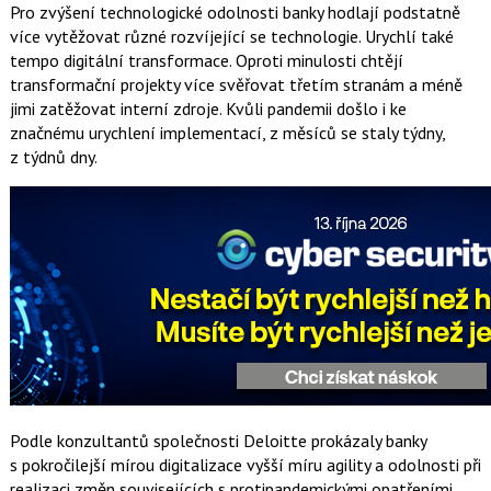
Pro zvýšení technologické odolnosti banky hodlají podstatně
více vytěžovat různé rozvíjející se technologie. Urychlí také
tempo digitální transformace. Oproti minulosti chtějí
transformační projekty více svěřovat třetím stranám a méně
jimi zatěžovat interní zdroje. Kvůli pandemii došlo i ke
značnému urychlení implementací, z měsíců se staly týdny,
z týdnů dny.
Podle konzultantů společnosti Deloitte prokázaly banky
s pokročilejší mírou digitalizace vyšší míru agility a odolnosti při
realizaci změn souvisejících s protipandemickými opatřeními.