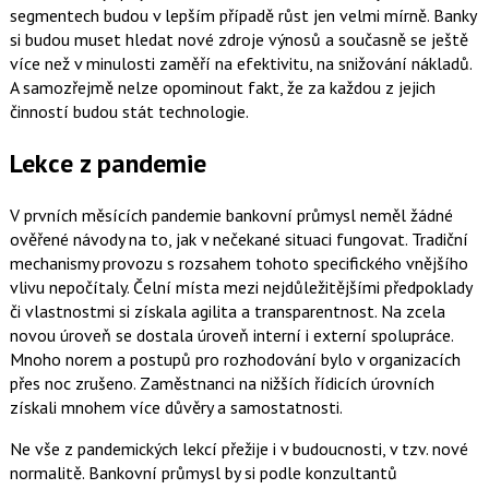
segmentech budou v lepším případě růst jen velmi mírně. Banky
si budou muset hledat nové zdroje výnosů a současně se ještě
více než v minulosti zaměří na efektivitu, na snižování nákladů.
A samozřejmě nelze opominout fakt, že za každou z jejich
činností budou stát technologie.
Lekce z pandemie
V prvních měsících pandemie bankovní průmysl neměl žádné
ověřené návody na to, jak v nečekané situaci fungovat. Tradiční
mechanismy provozu s rozsahem tohoto specifického vnějšího
vlivu nepočítaly. Čelní místa mezi nejdůležitějšími předpoklady
či vlastnostmi si získala agilita a transparentnost. Na zcela
novou úroveň se dostala úroveň interní i externí spolupráce.
Mnoho norem a postupů pro rozhodování bylo v organizacích
přes noc zrušeno. Zaměstnanci na nižších řídicích úrovních
získali mnohem více důvěry a samostatnosti.
Ne vše z pandemických lekcí přežije i v budoucnosti, v tzv. nové
normalitě. Bankovní průmysl by si podle konzultantů