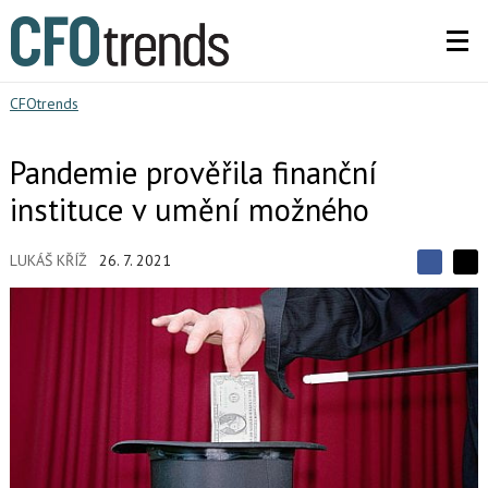
CFOtrends
Pandemie prověřila finanční
instituce v umění možného
LUKÁŠ KŘÍŽ
26. 7. 2021
S
S
S
d
d
d
í
í
í
l
l
e
e
l
j
j
t
e
t
e
e
t
n
n
a
a
F
s
a
í
c
t