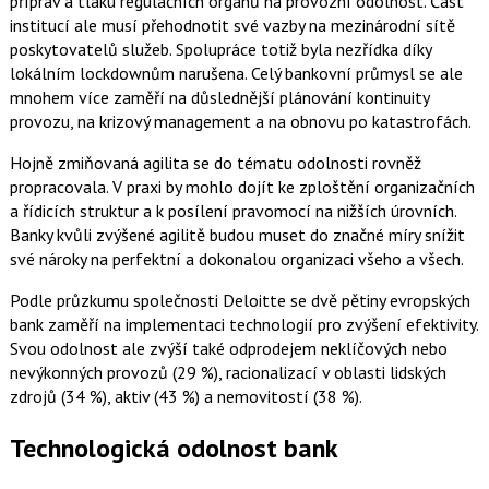
příprav a tlaku regulačních orgánů na provozní odolnost. Část
institucí ale musí přehodnotit své vazby na mezinárodní sítě
poskytovatelů služeb. Spolupráce totiž byla nezřídka díky
lokálním lockdownům narušena. Celý bankovní průmysl se ale
mnohem více zaměří na důslednější plánování kontinuity
provozu, na krizový management a na obnovu po katastrofách.
Hojně zmiňovaná agilita se do tématu odolnosti rovněž
propracovala. V praxi by mohlo dojít ke zploštění organizačních
a řídicích struktur a k posílení pravomocí na nižších úrovních.
Banky kvůli zvýšené agilitě budou muset do značné míry snížit
své nároky na perfektní a dokonalou organizaci všeho a všech.
Podle průzkumu společnosti Deloitte se dvě pětiny evropských
bank zaměří na implementaci technologií pro zvýšení efektivity.
Svou odolnost ale zvýší také odprodejem neklíčových nebo
nevýkonných provozů (29 %), racionalizací v oblasti lidských
zdrojů (34 %), aktiv (43 %) a nemovitostí (38 %).
Technologická odolnost bank