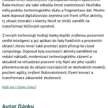
Řada institucí ale také odhalila četné zranitelnosti. Nezřídka
měly podobu technologického dluhu a fragmentace dat. Mnoho
bank doposud digitalizovalo zejména své front office aktivity,
tj. oblast interakcí s klienty. Nově se chtějí zaměřit na
transformaci klíčových systémů.
Z nových technologií hodlají banky dopřát zvýšenou pozornost
umělé inteligenci a její aplikaci do řady funkčních a procesních
oblastí. Jistou revizí také prochází jejich přístup ke cloud
computingu. Doposud byly související aktivity zaměřené na
redukci nákladů, modernizaci technologického zázemí a
aktuálně na virtualizaci pracovní síly. Nyní ale jeho využití
přeorientovávají do oblasti rozvíjejících se obchodních modelů,
posílení agility, zvýšení škálovatelnosti, řízení inovací a
transformace zákaznické zkušenosti.
Našli jste v článku chybu?
Autor článku