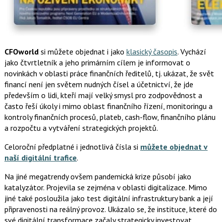
CFOworld
si můžete objednat i jako
klasický časopis
. Vychází
jako čtvrtletník a jeho primárním cílem je informovat o
novinkách v oblasti práce finančních ředitelů, tj. ukázat, že svět
financí není jen světem nudných čísel a účetnictví, že jde
především o lidi, kteří mají velký smysl pro zodpovědnost a
často řeší úkoly i mimo oblast finančního řízení, monitoringu a
kontroly finančních procesů, plateb, cash-flow, finančního plánu
a rozpočtu a vytváření strategických projektů.
Celoroční předplatné i jednotlivá čísla si
můžete objednat v
naší digitální trafice
.
Na jiné megatrendy ovšem pandemická krize působí jako
katalyzátor. Projevila se zejména v oblasti digitalizace. Mimo
jiné také posloužila jako test digitální infrastruktury bank a její
připravenosti na reálný provoz. Ukázalo se, že instituce, které do
své digitální transformace začaly strategicky investovat