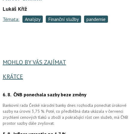
Lukáš Kříž
Témata:
Analýzy
Finanční služby
pandemie
MOHLO BY VÁS ZAJÍMAT
KRÁTCE
6. 8.
ČNB ponechala sazby beze změny
Bankovní rada České národní banky dnes rozhodla ponechat úrokové
sazby na úrovni 3,75 %. Poté, co předběžná data ukázala v červenci
zrychlení cenových tlaků u zboží a pokračující růst cen služeb, má ČNB
prostor sazby dále zvyšovat.
5. 8.
Inflace vzrostla na 1,7 %