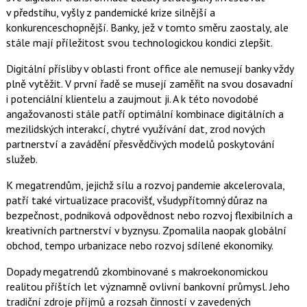
v předstihu, vyšly z pandemické krize silnější a
konkurenceschopnější. Banky, jež v tomto směru zaostaly, ale
stále mají příležitost svou technologickou kondici zlepšit.
Digitální přísliby v oblasti front office ale nemusejí banky vždy
plně vytěžit. V první řadě se musejí zaměřit na svou dosavadní
i potenciální klientelu a zaujmout ji. A k této novodobé
angažovanosti stále patří optimální kombinace digitálních a
mezilidských interakcí, chytré využívání dat, zrod nových
partnerství a zavádění přesvědčivých modelů poskytování
služeb.
K megatrendům, jejichž sílu a rozvoj pandemie akcelerovala,
patří také virtualizace pracovišť, všudypřítomný důraz na
bezpečnost, podniková odpovědnost nebo rozvoj flexibilních a
kreativních partnerství v byznysu. Zpomalila naopak globální
obchod, tempo urbanizace nebo rozvoj sdílené ekonomiky.
Dopady megatrendů zkombinované s makroekonomickou
realitou příštích let významně ovlivní bankovní průmysl. Jeho
tradiční zdroje příjmů a rozsah činností v zavedených