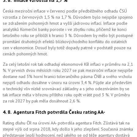
Česká meziroční inflace v červenci podle předběžného odhadu ČSÚ
vzrostla z červnových 1,5 % na 1,7 %. Důvodem bylo nejspíše spojeno
se zdražením pohonných hmot a vyšší jádrovou inflací. Inflace podle
analytiků Komerční banky poroste i ve zbytku roku, přičemž ke konci
letošního roku se přiblíží k hranici 3 %. Důvodem by mělo být postupné
promítání druhotných efektů blízkovýchodního konfliktu do ostatních
cen v ekonomice. Dosud byly totiž dopady patrné v podstatě pouze na
cenách pohonných hmot.
Za celý letošní rok tak odhadují ekonomové KB inflaci v průměru na 2,1
%. V prvních dvou měsících roku 2027 se pak meziroční inflace nejspíše
dostane nad 3% horní hranici tolerančního pásma ČNB a svého vrcholu
nejspíš odhadu dosáhne v únoru na úrovni 3,4 %. Půjde ale především
o technický vliv nízké srovnávací základny a s jeho odezníváním by se
tak inflace měla v březnu příštího roku opět vrátit pod 3 %. V průměru
za rok 2027 by pak měla dosáhnout 2,6 %.
4. 8.
Agentura Fitch potvrdila Česku rating AA-
Rating dluhu ČR na úrovni AA- potvrdila agentura Fitch. Zůstává tak na
stejné výši od srpna 2018, kdy došlo k jeho zlepšení. Současná známka
představuje lepší hodnocení, než jakého se od téže agentury dostává