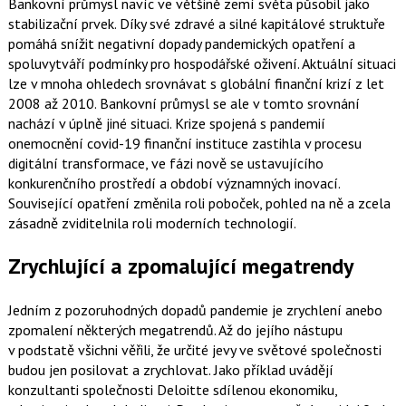
Bankovní průmysl navíc ve většině zemí světa působil jako
stabilizační prvek. Díky své zdravé a silné kapitálové struktuře
pomáhá snížit negativní dopady pandemických opatření a
spoluvytváří podmínky pro hospodářské oživení. Aktuální situaci
lze v mnoha ohledech srovnávat s globální finanční krizí z let
2008 až 2010. Bankovní průmysl se ale v tomto srovnání
nachází v úplně jiné situaci. Krize spojená s pandemií
onemocnění covid-19 finanční instituce zastihla v procesu
digitální transformace, ve fázi nově se ustavujícího
konkurenčního prostředí a období významných inovací.
Související opatření změnila roli poboček, pohled na ně a zcela
zásadně zviditelnila roli moderních technologií.
Zrychlující a zpomalující megatrendy
Jedním z pozoruhodných dopadů pandemie je zrychlení anebo
zpomalení některých megatrendů. Až do jejího nástupu
v podstatě všichni věřili, že určité jevy ve světové společnosti
budou jen posilovat a zrychlovat. Jako příklad uvádějí
konzultanti společnosti Deloitte sdílenou ekonomiku,