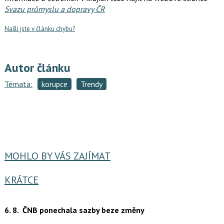
Svazu průmyslu a dopravy ČR
Našli jste v článku chybu?
Autor článku
Témata:
korupce
Trendy
MOHLO BY VÁS ZAJÍMAT
KRÁTCE
6. 8.
ČNB ponechala sazby beze změny