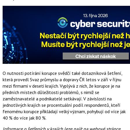
O nutnosti potírání korupce svědčí také dotazníková šetření,
která provedl Svaz průmyslu a dopravy ČR letos v září v říjnu
mezi firmami v deseti krajích. Vyplývá z nich, že korupce je na
předních místech důležitosti problémů, s nimiž se
zaměstnavatelé a podnikatelé setkávají. V závislosti na
jednotlivých krajích se procentuální podíl respondentů, kteří
fenoménu korupce přikládají velký význam, pohybují od více jak
40 % do více jak 80 %.
Informace o šetřeních v krajích leze najít na webové stránce