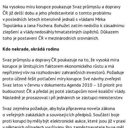
o
Na vysokou míru korupce poukazuje Svaz průmyslu a dopravy
k
ČR již delší dobu a jeho představitelé o tomto problému
u
v posledních letech intenzivně jednali s vládami Mirka
Topolánka a Jana Fischera. Bohužel zatím nedošlo k zásadnímu
zlepšení a vlády nedosáhly hmatatelných úspěchů. Důkazem
toho je postavení ČR v mezinárodních srovnáních.
Kdo nekrade, okrádá rodinu
Svaz průmyslu a dopravy ČR poukazuje na to, že vysoká míra
korupce je limitujícím faktorem ekonomického růstu a má
nepříznivý vliv na rozhodování zahraničních investorů. Požaduje
proto účinně řešit potlačení míry korupce. Své návrhy zveřejnil
Svaz letos v červnu v dokumentu Agenda 2010 – 10 priorit pro
budoucnost ČR a předal jej poté zástupcům nové koaliční vlády.
Následně je prosazoval i při jednáních se zástupci ministerstev.
Svaz zejména požaduje, aby byla připravena novela zákona
o veřejných zakázkách a souvisejících předpisů. Součástí boje
proti korupci by měly být elektronické aukce, které jsou již v praxi
v některých případech využívány. Pro zaměstnavatele by se měl