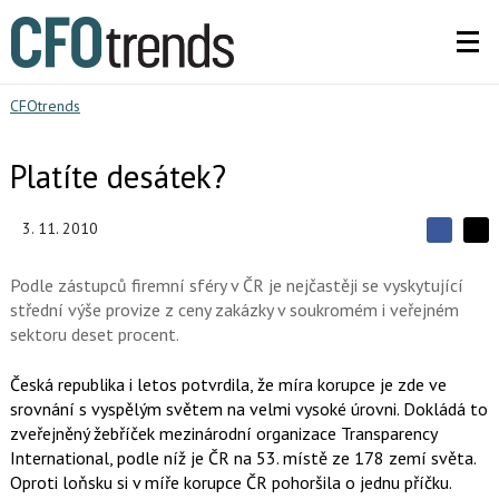
CFOtrends
Platíte desátek?
3. 11. 2010
S
S
S
d
d
d
í
Podle zástupců firemní sféry v ČR je nejčastěji se vyskytující
í
í
l
l
střední výše provize z ceny zakázky v soukromém i veřejném
e
e
l
j
sektoru deset procent.
j
t
e
t
e
e
t
n
Česká republika i letos potvrdila, že míra korupce je zde ve
n
a
a
srovnání s vyspělým světem na velmi vysoké úrovni. Dokládá to
F
s
a
zveřejněný žebříček mezinárodní organizace Transparency
í
c
t
International, podle níž je ČR na 53. místě ze 178 zemí světa.
e
i
Oproti loňsku si v míře korupce ČR pohoršila o jednu příčku.
b
X
o