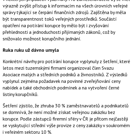
výrazně zvýšit přístup k informacím na všech úrovních veřejné
správy týkající se čerpání finančních zdrojů. Zajištěna by měla
být transparentnost toků veřejných prostředků. Součástí
opatření na potírání korupce by mělo být i zvyšování
přehlednosti a jednoduchosti přijímaných zákonů, což by
snižovalo možnost korupčního jednání.
Ruka ruku už dávno umyla
Konkrétní návrhy pro potírání korupce vyplynuly z šetření, které
letos mezi tuzemskými firmami organizoval člen Svazu
Asociace malých a středních podniků a živnostníků. Z výsledků
vyplynul zejména požadavek na povinné zveřejňování ceny
nabídek a také obchodních podmínek a na vytvoření černé
listiny korupčníků.
Šetření zjistilo, že zhruba 30 % zaměstnavatelů a podnikatelů
se domnívá, že není možné získat veřejnou zakázku bez
korupce. Podle zástupců firemní sféry v ČR je přitom nejčastěji
se vyskytující střední výše provize z ceny zakázky v soukromém
i veřejném sektoru 10 %.