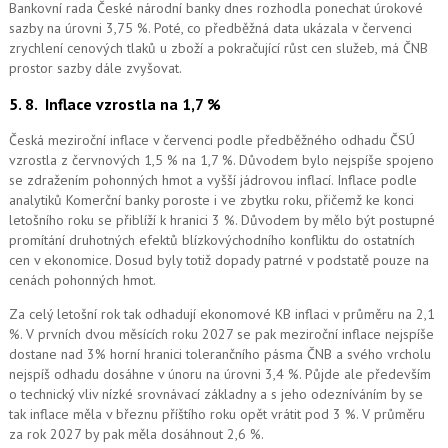
Bankovní rada České národní banky dnes rozhodla ponechat úrokové
sazby na úrovni 3,75 %. Poté, co předběžná data ukázala v červenci
zrychlení cenových tlaků u zboží a pokračující růst cen služeb, má ČNB
prostor sazby dále zvyšovat.
5. 8.
Inflace vzrostla na 1,7 %
Česká meziroční inflace v červenci podle předběžného odhadu ČSÚ
vzrostla z červnových 1,5 % na 1,7 %. Důvodem bylo nejspíše spojeno
se zdražením pohonných hmot a vyšší jádrovou inflací. Inflace podle
analytiků Komerční banky poroste i ve zbytku roku, přičemž ke konci
letošního roku se přiblíží k hranici 3 %. Důvodem by mělo být postupné
promítání druhotných efektů blízkovýchodního konfliktu do ostatních
cen v ekonomice. Dosud byly totiž dopady patrné v podstatě pouze na
cenách pohonných hmot.
Za celý letošní rok tak odhadují ekonomové KB inflaci v průměru na 2,1
%. V prvních dvou měsících roku 2027 se pak meziroční inflace nejspíše
dostane nad 3% horní hranici tolerančního pásma ČNB a svého vrcholu
nejspíš odhadu dosáhne v únoru na úrovni 3,4 %. Půjde ale především
o technický vliv nízké srovnávací základny a s jeho odezníváním by se
tak inflace měla v březnu příštího roku opět vrátit pod 3 %. V průměru
za rok 2027 by pak měla dosáhnout 2,6 %.