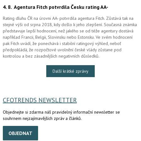
4. 8.
Agentura Fitch potvrdila Česku rating AA-
Rating dluhu ČR na úrovni AA- potvrdila agentura Fitch. Zůstává tak na
stejné výši od srpna 2018, kdy došlo k jeho zlepšení. Současná známka
představuje lepší hodnocení, než jakého se od téže agentury dostává
například Francii, Belgii, Slovinsku nebo Estonsku. Ve svém hodnocení
pak Fitch uvádí, že ponechává i stabilní ratingový výhled, neboť
předpokládá, že rozpočtové uvolnění české vlády zůstane pod
kontrolou a bez zásadnějších negativních důsledků.
Další krátké zprávy
CFOTRENDS NEWSLETTER
Objednejte si zdarma náš pravidelný informační newsletter se
souhrnem nejzajímavějších zpráv a článků.
OBJEDNAT