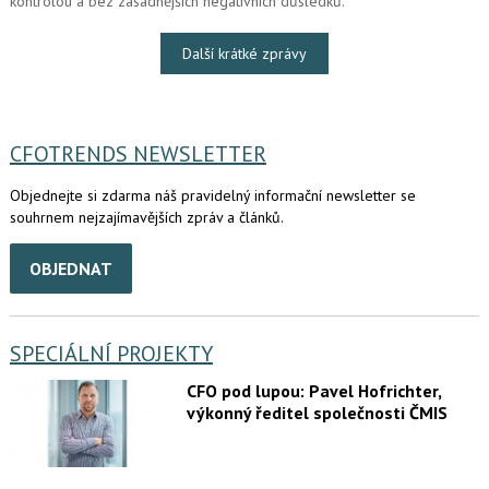
kontrolou a bez zásadnějších negativních důsledků.
Další krátké zprávy
CFOTRENDS NEWSLETTER
Objednejte si zdarma náš pravidelný informační newsletter se
souhrnem nejzajímavějších zpráv a článků.
OBJEDNAT
SPECIÁLNÍ PROJEKTY
CFO pod lupou: Pavel Hofrichter,
výkonný ředitel společnosti ČMIS