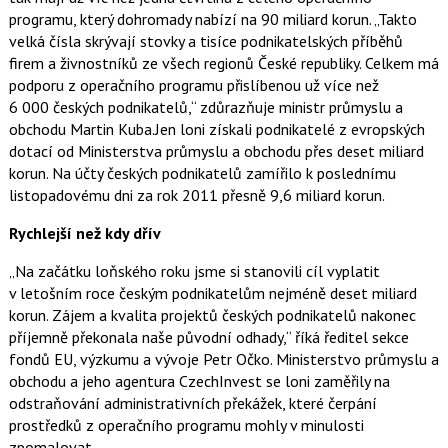
e
i
programu, který dohromady nabízí na 90 miliard korun. „Takto
b
X
o
velká čísla skrývají stovky a tisíce podnikatelských příběhů
o
firem a živnostníků ze všech regionů České republiky. Celkem má
k
u
podporu z operačního programu přislíbenou už více než
6 000 českých podnikatelů,“ zdůrazňuje ministr průmyslu a
obchodu Martin Kuba.Jen loni získali podnikatelé z evropských
dotací od Ministerstva průmyslu a obchodu přes deset miliard
korun. Na účty českých podnikatelů zamířilo k poslednímu
listopadovému dni za rok 2011 přesně 9,6 miliard korun.
Rychlejší než kdy dřív
„Na začátku loňského roku jsme si stanovili cíl vyplatit
v letošním roce českým podnikatelům nejméně deset miliard
korun. Zájem a kvalita projektů českých podnikatelů nakonec
příjemně překonala naše původní odhady,“ říká ředitel sekce
fondů EU, výzkumu a vývoje Petr Očko. Ministerstvo průmyslu a
obchodu a jeho agentura CzechInvest se loni zaměřily na
odstraňování administrativních překážek, které čerpání
prostředků z operačního programu mohly v minulosti
zpomalovat.