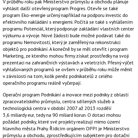
V průběhu roku pak Ministerstvo průmyslu a obchodu plánuje
vyhlásit další otevřený program Progres. Otevře se také
program Eko-energie určený například na podporu investic do
efektivního nakládání s energiemi. Počítá se také s vyhlášením
programu Potenciál, který podporuje zakládání vlastních center
výzkumu a vývoje. Nové žádosti bude možné podávat také do
programu Nemovitosti, který je zaměřený na rekonstrukci
objektů pro podnikání. A konečně by se měl otevřít i program
Marketing, ze kterého mohou firmy získat prostředky na svoji
prezentaci na zahraničních výstavách a veletrzích. Přesný výčet
vyhlašovaných programů se ovšem v průběhu roku může měnit
v závislosti na tom, kolik peněz podnikatelů z celého
operačního programu reálně vyčerpají.
Operační program Podnikání a inovace mezi podniky z oblasti
zpracovatelského průmyslu, centra sdílených služeb a
technologická centra v období 2007 až 2013 rozdělí
3,6 miliardy eur, tedy na 90 miliard korun. O dotaci mohou
požádat podniky, které své projekty realizují mimo území
hlavního města Prahy. Řídicím orgánem OPPI je Ministerstvo
průmyslu a obchodu, zprostředkujícím subjektem pro dotační