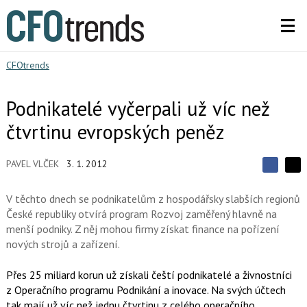
CFOtrends
Podnikatelé vyčerpali už víc než
čtvrtinu evropských peněz
PAVEL VLČEK
3. 1. 2012
S
S
S
d
d
d
í
V těchto dnech se podnikatelům z hospodářsky slabších regionů
í
í
l
l
České republiky otvírá program Rozvoj zaměřený hlavně na
e
e
l
j
menší podniky. Z něj mohou firmy získat finance na pořízení
j
t
e
t
nových strojů a zařízení.
e
e
t
n
n
a
a
Přes 25 miliard korun už získali čeští podnikatelé a živnostníci
F
s
a
z Operačního programu Podnikání a inovace. Na svých účtech
í
c
t
tak mají už víc než jednu čtvrtinu z celého operačního