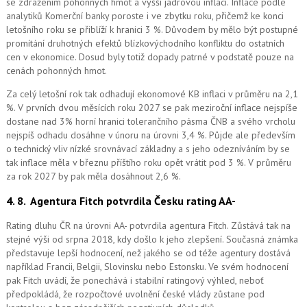
se zdražením pohonných hmot a vyšší jádrovou inflací. Inflace podle
analytiků Komerční banky poroste i ve zbytku roku, přičemž ke konci
letošního roku se přiblíží k hranici 3 %. Důvodem by mělo být postupné
promítání druhotných efektů blízkovýchodního konfliktu do ostatních
cen v ekonomice. Dosud byly totiž dopady patrné v podstatě pouze na
cenách pohonných hmot.
Za celý letošní rok tak odhadují ekonomové KB inflaci v průměru na 2,1
%. V prvních dvou měsících roku 2027 se pak meziroční inflace nejspíše
dostane nad 3% horní hranici tolerančního pásma ČNB a svého vrcholu
nejspíš odhadu dosáhne v únoru na úrovni 3,4 %. Půjde ale především
o technický vliv nízké srovnávací základny a s jeho odezníváním by se
tak inflace měla v březnu příštího roku opět vrátit pod 3 %. V průměru
za rok 2027 by pak měla dosáhnout 2,6 %.
4. 8.
Agentura Fitch potvrdila Česku rating AA-
Rating dluhu ČR na úrovni AA- potvrdila agentura Fitch. Zůstává tak na
stejné výši od srpna 2018, kdy došlo k jeho zlepšení. Současná známka
představuje lepší hodnocení, než jakého se od téže agentury dostává
například Francii, Belgii, Slovinsku nebo Estonsku. Ve svém hodnocení
pak Fitch uvádí, že ponechává i stabilní ratingový výhled, neboť
předpokládá, že rozpočtové uvolnění české vlády zůstane pod