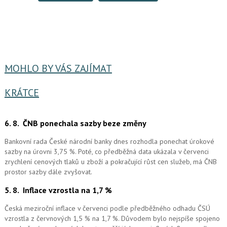
MOHLO BY VÁS ZAJÍMAT
KRÁTCE
6. 8.
ČNB ponechala sazby beze změny
Bankovní rada České národní banky dnes rozhodla ponechat úrokové
sazby na úrovni 3,75 %. Poté, co předběžná data ukázala v červenci
zrychlení cenových tlaků u zboží a pokračující růst cen služeb, má ČNB
prostor sazby dále zvyšovat.
5. 8.
Inflace vzrostla na 1,7 %
Česká meziroční inflace v červenci podle předběžného odhadu ČSÚ
vzrostla z červnových 1,5 % na 1,7 %. Důvodem bylo nejspíše spojeno