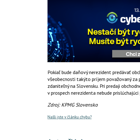
Pokiaľ bude daňový nerezident predávať obch
všeobecnosti takýto príjem považovaný za p
zdaniteľný na Slovensku. Pri predaji obchod
v prospech nerezidenta nebude prislúchajúc
Zdroj: KPMG Slovensko
Našli jste v článku chybu?