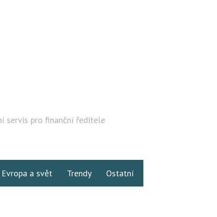
í servis pro finanční ředitele
Hledat
Evropa a svět
Trendy
Ostatní