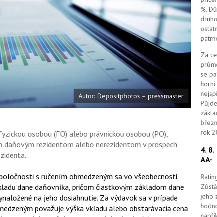
k
%. Dů
u
druho
ostat
patrn
Za ce
průmě
se pa
horní
nejsp
Autor: Depositphotos – pressmaster
Půjde
zákla
březn
rok 2
 fyzickou osobou (FO) alebo právnickou osobou (PO),
ským daňovým rezidentom alebo nerezidentom v prospech
4. 8
zidenta.
AA-
spoločnosti s ručením obmedzeným sa vo všeobecnosti
Ratin
Zůstá
ákladu dane daňovníka, pričom čiastkovým základom dane
jeho 
ynaložené na jeho dosiahnutie. Za výdavok sa v prípade
hodno
bmedzeným považuje výška vkladu alebo obstarávacia cena
napří