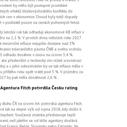
vodem by mělo být postupné promítání
tných efektů blízkovýchodního konfliktu do
ních cen v ekonomice. Dosud byly totiž dopady
é v podstatě pouze na cenách pohonných hmot.
lý letošní rok tak odhadují ekonomové KB inflaci v
ru na 2,1 %. V prvních dvou měsících roku 2027
k meziroční inflace nejspíše dostane nad 3%
 hranici tolerančního pásma ČNB a svého vrcholu
íš odhadu dosáhne v únoru na úrovni 3,4 %.
 ale především o technický vliv nízké srovnávací
dny a s jeho odezníváním by se tak inflace měla v
u příštího roku opět vrátit pod 3 %. V průměru za
027 by pak měla dosáhnout 2,6 %.
.
Agentura Fitch potvrdila Česku rating
g dluhu ČR na úrovni AA- potvrdila agentura Fitch.
vá tak na stejné výši od srpna 2018, kdy došlo k
zlepšení. Současná známka představuje lepší
cení, než jakého se od téže agentury dostává
klad Francii, Belgii, Slovinsku nebo Estonsku. Ve