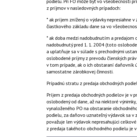
podielu. Pri FO môže byť vo všeobecnosti prí
z príjmov v nasledovných prípadoch:
* ak príjem znížený o výdavky nepresiahne 
čiastkového základu dane sa vo všeobecnost
* ak doba medzi nadobudnutím a predajom o
nadobudnutý pred 1. 1. 2004 (toto oslobode
a uplatňuje sa v súlade s prechodnými usta
oslobodené príjmy z prevodu členských práv
v tom prípade, ak o ich obstaraní daňovník ú
samostatne zárobkovej činnosti.
Prípadnú stratu z predaja obchodných podiel
Príjem z predaja obchodných podielov je v 
oslobodený od dane, až na niektoré výnimky,
vynaloženého PO na obstaranie obchodného 
podielu, za daňovo uznateľný výdavok sa v 
považuje len výdavok nepresahujúci celkové 
z predaja takéhoto obchodného podielu je