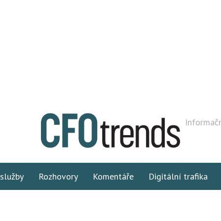
Informačn
 služby
Rozhovory
Komentáře
Digitální trafika