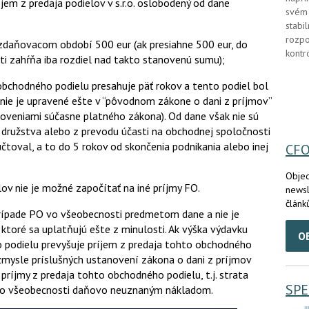
jem z predaja podielov v s.r.o. oslobodený od dane
svém 
stabi
rozpo
v zdaňovacom období 500 eur (ak presiahne 500 eur, do
kontr
i zahŕňa iba rozdiel nad takto stanovenú sumu);
bchodného podielu presahuje päť rokov a tento podiel bol
nie je upravené ešte v “pôvodnom zákone o dani z príjmov”
noveniami súčasne platného zákona). Od dane však nie sú
 družstva alebo z prevodu účasti na obchodnej spoločnosti
čtoval, a to do 5 rokov od skončenia podnikania alebo inej
CF
Objed
ov nie je možné započítať na iné príjmy FO.
newsl
článk
prípade PO vo všeobecnosti predmetom dane a nie je
 ktoré sa uplatňujú ešte z minulosti. Ak výška výdavku
O
podielu prevyšuje príjem z predaja tohto obchodného
zmysle príslušných ustanovení zákona o dani z príjmov
príjmy z predaja tohto obchodného podielu, t.j. strata
SPE
 vo všeobecnosti daňovo neuznaným nákladom.