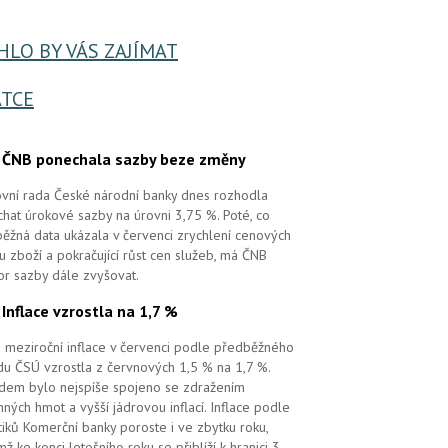
LO BY VÁS ZAJÍMAT
TCE
.
ČNB ponechala sazby beze změny
vní rada České národní banky dnes rozhodla
hat úrokové sazby na úrovni 3,75 %. Poté, co
ěžná data ukázala v červenci zrychlení cenových
 u zboží a pokračující růst cen služeb, má ČNB
or sazby dále zvyšovat.
.
Inflace vzrostla na 1,7 %
 meziroční inflace v červenci podle předběžného
u ČSÚ vzrostla z červnových 1,5 % na 1,7 %.
em bylo nejspíše spojeno se zdražením
ných hmot a vyšší jádrovou inflací. Inflace podle
tiků Komerční banky poroste i ve zbytku roku,
mž ke konci letošního roku se přiblíží k hranici 3