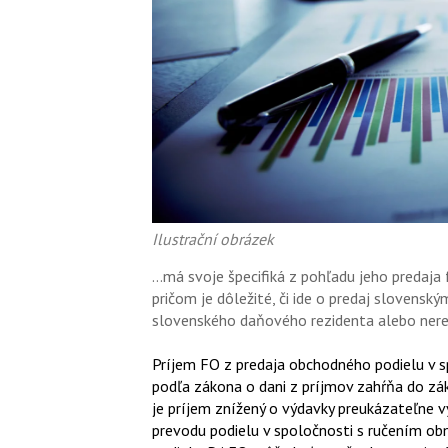
Ilustrační obrázek
…má svoje špecifiká z pohľadu jeho predaja
pričom je dôležité, či ide o predaj sloven
slovenského daňového rezidenta alebo nere
Príjem FO z predaja obchodného podielu v 
podľa zákona o dani z príjmov zahŕňa do z
je príjem znížený o výdavky preukázateľne v
prevodu podielu v spoločnosti s ručením o