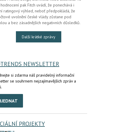
hodnocení pak Fitch uvádí, že ponechává i
lní ratingový výhled, neboť předpokládá, že
čtové uvolnění české vlády zůstane pod
olou a bez zásadnějších negativních důsledků.
Další krátké zprávy
OTRENDS NEWSLETTER
nejte si zdarma náš pravidelný informační
etter se souhrnem nejzajímavějších zpráv a
ů.
BJEDNAT
CIÁLNÍ PROJEKTY