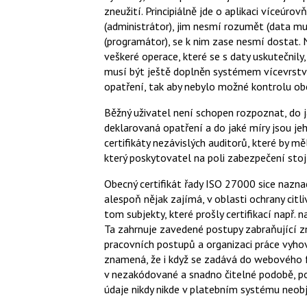
zneužití. Principiálně jde o aplikaci víceúr
(administrátor), jim nesmí rozumět (data m
(programátor), se k nim zase nesmí dostat.
veškeré operace, které se s daty uskutečnily
musí být ještě doplněn systémem vícevrstvé
opatření, tak aby nebylo možné kontrolu ob
Běžný uživatel není schopen rozpoznat, do 
deklarovaná opatření a do jaké míry jsou jeh
certifikáty nezávislých auditorů, které by m
který poskytovatel na poli zabezpečení stoj
Obecný certifikát řady ISO 27000 sice nazn
alespoň nějak zajímá, v oblasti ochrany citl
tom subjekty, které prošly certifikací např.
Ta zahrnuje zavedené postupy zabraňující zne
pracovních postupů a organizaci práce vyho
znamená, že i když se zadává do webového fo
v nezakódované a snadno čitelné podobě, po o
údaje nikdy nikde v platebním systému neobj