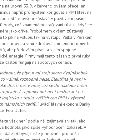
a na úrovni 53,9, v červenci ovšem přece jen
ismus napříč průmyslem korigoval a PMI klesl na
bodu. Stále ovšem zůstává v pozitivním pásmu
0 body, což znamená pokračování růstu, i když ne
ilném jako dříve. Problémem ovšem zůstávají
 a to jak na vstupu, tak na výstupu. Válka v Perském
u odstartovala vlnu zdražování nejenom ropných
átů, ale především plynu a s ním spojené
rické energie. Firmy mají tento zásah z první ruky,
že častou fungují na spotových cenách.
lédnout, že plyn nyní stojí skoro dvojnásobek
 co v zimě, rozhodně nelze. Elektřina je nyní v
také dražší než v zimě, což se do nákladů firem
propisuje. A zapomenout ne
ní možné
ani na
í logistiku z titulu vyšších cen PHM i výrazně
ch námořních tarifů,“
uvádí hlavní ekonom Banky
tas Petr Dufek.
dexu však není podle něj zajímavá ani tak jeho
vá hodnota, jako spíše vyhodnocení zakázek. A
i nadále přibývá, takže je možné i pro příští
e být mírným optimistou. Nabírat se noví