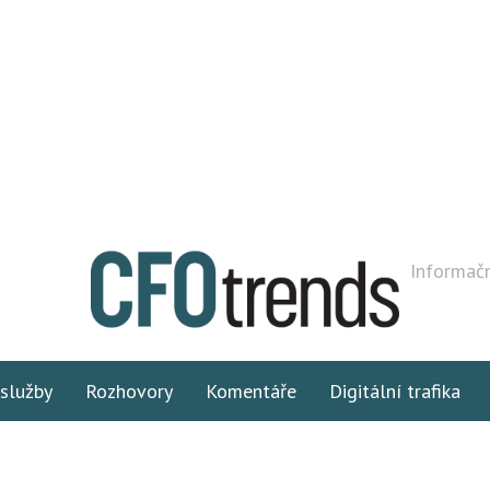
Informačn
 služby
Rozhovory
Komentáře
Digitální trafika