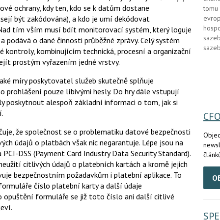
ovňové ochrany, kdy ten, kdo se k datům dostane
tomu 
evrop
usejí být zakódována), a kdo je umí dekódovat
hospo
 Nad tím vším musí bdít monitorovací systém, který loguje
sazeb
, a podává o dané činnosti průběžné zprávy. Celý systém
sazeb
 kontroly, kombinujícím technická, procesní a organizační
ejít prostým vyřazením jedné vrstvy.
jaké míry poskytovatel služeb skutečně splňuje
o prohlášení pouze líbivými hesly. Do hry dále vstupují
ěly poskytnout alespoň základní informaci o tom, jak si
í.
CF
ačuje, že společnost se o problematiku datové bezpečnosti
Objed
ivých údajů o platbách však nic negarantuje. Lépe jsou na
newsl
 na PCI-DSS (Payment Card Industry Data Security Standard).
článk
užití citlivých údajů o platebních kartách a kromě jejich
vuje bezpečnostním požadavkům i platební aplikace. To
O
rmuláře číslo platební karty a další údaje
puštění formuláře se již toto číslo ani další citlivé
eví.
SPE