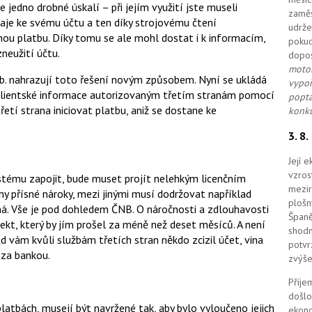
le jedno drobné úskalí – při jejím využití jste museli
zaměs
údaje ke svému účtu a ten díky strojovému čtení
udrže
nou platbu. Díky tomu se ale mohl dostat i k informacím,
pokud
zneužití účtu.
dopo
motor
b. nahrazují toto řešení novým způsobem. Nyní se ukládá
vypoř
klientské informace autorizovaným třetím stranám pomocí
poptá
etí strana iniciovat platbu, aniž se dostane ke
konku
3. 8
Její 
vzros
ystému zapojit, bude muset projít nelehkým licenčním
mezir
eny přísné nároky, mezi jinými musí dodržovat například
plošn
ná. Vše je pod dohledem ČNB. O náročnosti a zdlouhavosti
Španě
ekt, který by jím prošel za méně než deset měsíců. A není
shodn
ud vám kvůli službám třetích stran někdo zcizil účet, vina
potvr
 za bankou.
zvýše
Příje
došlo
platbách, musejí být navržené tak, aby bylo vyloučeno jejich
ekono