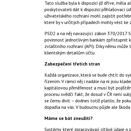
Tato služba byla k dispozici již dříve, měla a
poskytovateli dát k dispozici přihlašovací 
uživatelského rozhraní mohl zajistit potřeb
které by v určitých případech mohly vést ke 
PSD2 a na něj navazující zákon 370/2017 S
povinnost jednotlivým bankám zpřístupnit 
zvláštního rozhraní (API). Díky němu může tř
klientským detailům účtu.
Zabezpečení třetích stran
Každá organizace, která se bude chtít do s
řízením. V rámci něj i nadále na ni jsou klad
kapitálovou přiměřenost a musí být pojiště
procesu svědčí fakt, že dosud v ČR není subj
se čemu divit – dodnes totiž platilo, že pok
dopadla na vás. V budoucnu půjde ale škoda
Máme se bát zneužití?
Systémy, které zpracovávají citlivé údaje o 