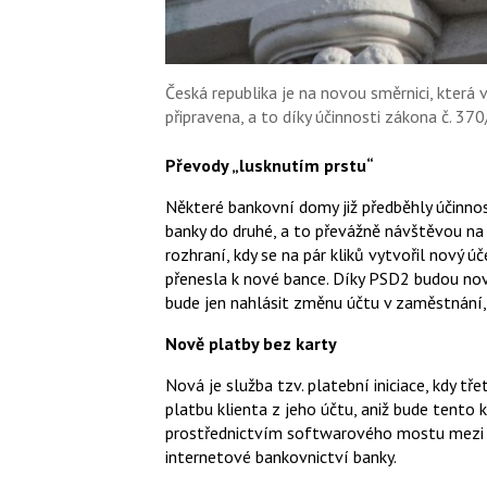
Česká republika je na novou směrnici, která v
připravena, a to díky účinnosti zákona č. 37
Převody „lusknutím prstu“
Některé bankovní domy již předběhly účinno
banky do druhé, a to převážně návštěvou n
rozhraní, kdy se na pár kliků vytvořil nový 
přenesla k nové bance. Díky PSD2 budou nov
bude jen nahlásit změnu účtu v zaměstnání,
Nově platby bez karty
Nová je služba tzv. platební iniciace, kdy tř
platbu klienta z jeho účtu, aniž bude tento k
prostřednictvím softwarového mostu mezi 
internetové bankovnictví banky.