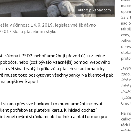
maxim
Autor: pixabay.com
optim
52,2 
nad 5
ešla v účinnost 14. 9. 2019, legislativně již dávno
tak s
0/2017 Sb., o platebním styku.
ceny,
záliv
deriv
elekt
st zákona i PSD2, neboť umožňují převod účtu z jedné
proto
a pobočce, nebo (což bývalo vzácnější) pomocí webového
„Přeh
účet a většina trvalých příkazů a plateb se automaticky
toho,
ě muset toto poskytovat všechny banky. Na klientovi pak
létě 
 na pojišťovně apod.
také 
dražš
vyšší
Credi
etí strana přes své bankovní rozhraní umožní iniciovat
lient potřebovat platební kartu. K iniciaci dochází
Na in
internetovými stránkami obchodníka a platformou pro
celko
těch 
měsíc