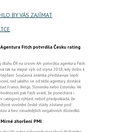
LO BY VÁS ZAJÍMAT
TCE
.
Agentura Fitch potvrdila Česku rating
g dluhu ČR na úrovni AA- potvrdila agentura Fitch.
vá tak na stejné výši od srpna 2018, kdy došlo k
zlepšení. Současná známka představuje lepší
cení, než jakého se od téže agentury dostává
klad Francii, Belgii, Slovinsku nebo Estonsku. Ve
hodnocení pak Fitch uvádí, že ponechává i
lní ratingový výhled, neboť předpokládá, že
čtové uvolnění české vlády zůstane pod
olou a bez zásadnějších negativních důsledků.
.
Mírné zhoršení PMI
e dosáhl index nákupních manažerů čtyřletého