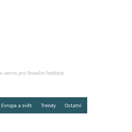
í servis pro finanční ředitele
Hledat
Evropa a svět
Trendy
Ostatní