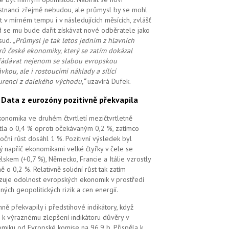
tnanci zřejmě nebudou, ale průmysl by se mohl
t v mírném tempu i v následujících měsících, zvlášť
 se mu bude dařit získávat nové odběratele jako
sud.
„Průmysl je tak letos jedním z hlavních
ů české ekonomiky, který se zatím dokázal
ádávat nejenom se slabou evropskou
vkou, ale i rostoucími náklady a sílící
rencí z dalekého východu,“
uzavírá Dufek.
.
Data z eurozóny pozitivně překvapila
ekonomika ve druhém čtvrtletí mezičtvrtletně
tla o 0,4 % oproti očekávaným 0,2 %, zatímco
oční růst dosáhl 1 %. Pozitivní výsledek byl
ý napříč ekonomikami velké čtyřky v čele se
lskem (+0,7 %), Německo, Francie a Itálie vzrostly
ě o 0,2 %. Relativně solidní růst tak zatím
zuje odolnost evropských ekonomik v prostředí
ných geopolitických rizik a cen energií.
mně překvapily i předstihové indikátory, když
 k výraznému zlepšení indikátoru důvěry v
miku od Evropské komise na 96,9 b. Přispěla k