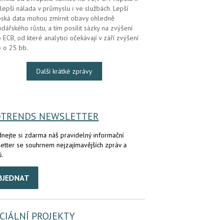
lepší nálada v průmyslu i ve službách. Lepší
ská data mohou zmírnit obavy ohledně
dářského růstu, a tím posílit sázky na zvýšení
 ECB, od které analytici očekávají v září zvýšení
 o 25 bb.
Další krátké zprávy
OTRENDS NEWSLETTER
nejte si zdarma náš pravidelný informační
etter se souhrnem nejzajímavějších zpráv a
ů.
BJEDNAT
CIÁLNÍ PROJEKTY