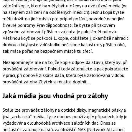
záložní kopie, které by měly být uloženy na dvě různá média (ne
na stejném zařízení na oddělených médiích). Jednu kopii byste
měli uložit na jiné místo pro případ požáru, povodně nebo jiné
živelné pohromy. Pravděpodobnost, že byste při takovém
způsobu zálohování přišli o svá data je pak téměř nulová.
Většinou když se poškodí 1. kopie, dokážete ji okamžitě nahradit
druhou a kdybyste v důsledku nečekané katastrofy přišli o obě,
tak máte pořád na bezpečném místě tu třetí.
Nezapomínejte ale na to, že kopie odpovídá stavu, který byl při
provádění zálohování. Pokud tedy zálohujete a pak pokračujete
v práci, při obnově získáte data, která byla zálohována v dobu
provádění zálohy. Zbytek si musíte doplnit…
Jaká média jsou vhodná pro zálohy
Stále lze provádět zálohy na optické disky, magnetické pásky a
jiná „archaická“ média. Ty se dodnes používají v případech, kdy je
vyžadována dlouhodobá archivace záložních dat. Dnes se
nejčastěji zálohuje na síťová úložiště NAS (Network Attached