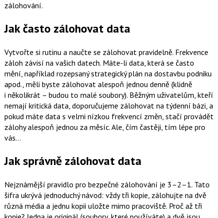
zálohování.
Jak často zálohovat data
Vytvořte si rutinu a naučte se zálohovat pravidelně. Frekvence
záloh závisí na vašich datech. Máte-li data, která se často
mění, například rozepsaný strategický plán na dostavbu podniku
apod., měli byste zálohovat alespoň jednou denně (klidně
i několikrát – budou to malé soubory). Běžným uživatelům, kteří
nemají kritická data, doporučujeme zálohovat na týdenní bázi, a
pokud máte data s velmi nízkou frekvencí změn, stačí provádět
zálohy alespoň jednou za měsíc. Ale, čím častěji, tím lépe pro
vás…
Jak správně zálohovat data
Nejznámější pravidlo pro bezpečné zálohování je 3–2–1. Tato
šifra ukrývá jednoduchý návod: vždy tři kopie, zálohujte na dvě
různá média a jednu kopii uložte mimo pracoviště. Proč až tři
kopie? Jedna je originál (soubory, které používáte) a dvě jsou