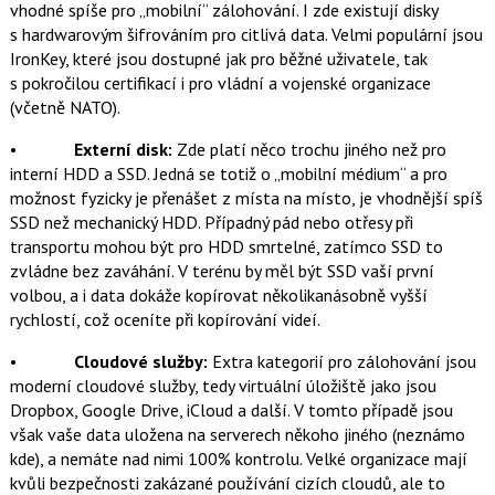
vhodné spíše pro „mobilní“ zálohování. I zde existují disky
s hardwarovým šifrováním pro citlivá data. Velmi populární jsou
IronKey, které jsou dostupné jak pro běžné uživatele, tak
s pokročilou certifikací i pro vládní a vojenské organizace
(včetně NATO).
•
Externí disk:
Zde platí něco trochu jiného než pro
interní HDD a SSD. Jedná se totiž o „mobilní médium“ a pro
možnost fyzicky je přenášet z místa na místo, je vhodnější spíš
SSD než mechanický HDD. Případný pád nebo otřesy při
transportu mohou být pro HDD smrtelné, zatímco SSD to
zvládne bez zaváhání. V terénu by měl být SSD vaší první
volbou, a i data dokáže kopírovat několikanásobně vyšší
rychlostí, což oceníte při kopírování videí.
•
Cloudové služby:
Extra kategorií pro zálohování jsou
moderní cloudové služby, tedy virtuální úložiště jako jsou
Dropbox, Google Drive, iCloud a další. V tomto případě jsou
však vaše data uložena na serverech někoho jiného (neznámo
kde), a nemáte nad nimi 100% kontrolu. Velké organizace mají
kvůli bezpečnosti zakázané používání cizích cloudů, ale to