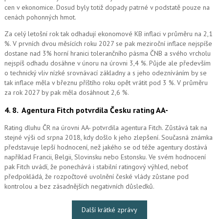
cen v ekonomice. Dosud byly totiž dopady patrné v podstatě pouze na
cenách pohonných hmot.
Za celý letošní rok tak odhadují ekonomové KB inflaci v průměru na 2,1
%. V prvních dvou měsících roku 2027 se pak meziroční inflace nejspíše
dostane nad 3% horní hranici tolerančního pásma ČNB a svého vrcholu
nejspíš odhadu dosáhne v únoru na úrovni 3,4 %. Půjde ale především
o technický vliv nízké srovnávací základny a s jeho odezníváním by se
tak inflace měla v březnu příštího roku opět vrátit pod 3 %. V průměru
za rok 2027 by pak měla dosáhnout 2,6 %.
4. 8.
Agentura Fitch potvrdila Česku rating AA-
Rating dluhu ČR na úrovni AA- potvrdila agentura Fitch. Zůstává tak na
stejné výši od srpna 2018, kdy došlo k jeho zlepšení. Současná známka
představuje lepší hodnocení, než jakého se od téže agentury dostává
například Francii, Belgii, Slovinsku nebo Estonsku. Ve svém hodnocení
pak Fitch uvádí, že ponechává i stabilní ratingový výhled, neboť
předpokládá, že rozpočtové uvolnění české vlády zůstane pod
kontrolou a bez zásadnějších negativních důsledků.
Další krátké zprávy