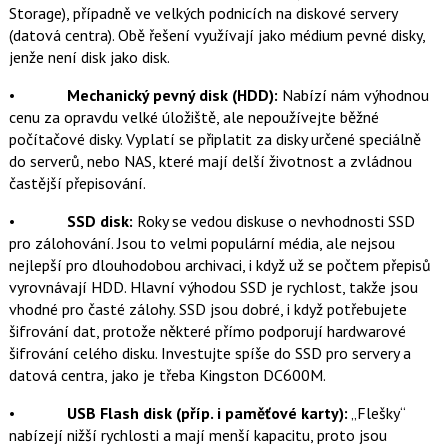
Storage), případně ve velkých podnicích na diskové servery
(datová centra). Obě řešení využívají jako médium pevné disky,
jenže není disk jako disk.
•
Mechanický pevný disk (HDD):
Nabízí nám výhodnou
cenu za opravdu velké úložiště, ale nepoužívejte běžné
počítačové disky. Vyplatí se připlatit za disky určené speciálně
do serverů, nebo NAS, které mají delší životnost a zvládnou
častější přepisování.
•
SSD disk:
Roky se vedou diskuse o nevhodnosti SSD
pro zálohování. Jsou to velmi populární média, ale nejsou
nejlepší pro dlouhodobou archivaci, i když už se počtem přepisů
vyrovnávají HDD. Hlavní výhodou SSD je rychlost, takže jsou
vhodné pro časté zálohy. SSD jsou dobré, i když potřebujete
šifrování dat, protože některé přímo podporují hardwarové
šifrování celého disku. Investujte spíše do SSD pro servery a
datová centra, jako je třeba Kingston DC600M.
•
USB Flash disk (příp. i paměťové karty):
„Flešky“
nabízejí nižší rychlosti a mají menší kapacitu, proto jsou