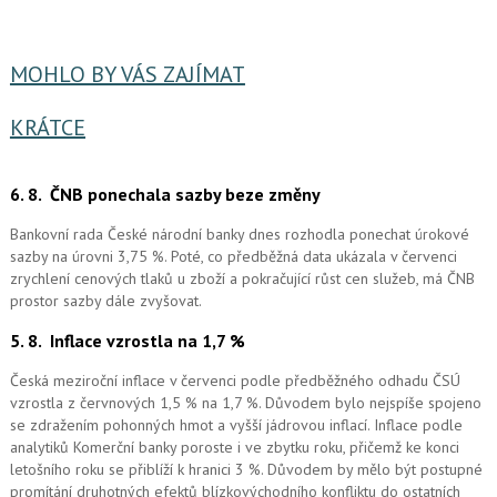
MOHLO BY VÁS ZAJÍMAT
KRÁTCE
6. 8.
ČNB ponechala sazby beze změny
Bankovní rada České národní banky dnes rozhodla ponechat úrokové
sazby na úrovni 3,75 %. Poté, co předběžná data ukázala v červenci
zrychlení cenových tlaků u zboží a pokračující růst cen služeb, má ČNB
prostor sazby dále zvyšovat.
5. 8.
Inflace vzrostla na 1,7 %
Česká meziroční inflace v červenci podle předběžného odhadu ČSÚ
vzrostla z červnových 1,5 % na 1,7 %. Důvodem bylo nejspíše spojeno
se zdražením pohonných hmot a vyšší jádrovou inflací. Inflace podle
analytiků Komerční banky poroste i ve zbytku roku, přičemž ke konci
letošního roku se přiblíží k hranici 3 %. Důvodem by mělo být postupné
promítání druhotných efektů blízkovýchodního konfliktu do ostatních