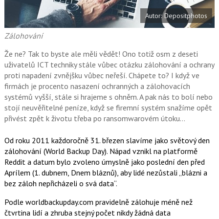
e
i
b
X
Autor: Depositphotos
o
o
k
Zálohování
u
Že ne? Tak to byste ale měli vědět! Ono totiž osm z deseti
uživatelů ICT techniky stále vůbec otázku zálohování a ochrany
proti napadení zvnějšku vůbec neřeší. Chápete to? I když ve
firmách je procento nasazení ochranných a zálohovacích
systémů vyšší, stále si hrajeme s ohněm. A pak nás to bolí nebo
stojí neuvěřitelné peníze, když se firemní systém snažíme opět
přivést zpět k životu třeba po ransomwarovém útoku…
Od roku 2011 každoročně 31. březen slavíme jako světový den
zálohování (World Backup Day). Nápad vznikl na platformě
Reddit a datum bylo zvoleno úmyslně jako poslední den před
Aprílem (1. dubnem, Dnem bláznů), aby lidé nezůstali „blázni a
bez záloh nepřicházeli o svá data“.
Podle worldbackupday.com pravidelně zálohuje méně než
čtvrtina lidí a zhruba stejný počet nikdy žádná data