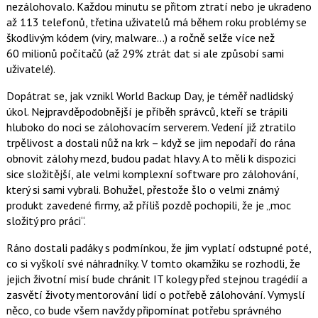
nezálohovalo. Každou minutu se přitom ztratí nebo je ukradeno
až 113 telefonů, třetina uživatelů má během roku problémy se
škodlivým kódem (viry, malware…) a ročně selže více než
60 milionů počítačů (až 29% ztrát dat si ale způsobí sami
uživatelé).
Dopátrat se, jak vznikl World Backup Day, je téměř nadlidský
úkol. Nejpravděpodobnější je příběh správců, kteří se trápili
hluboko do noci se zálohovacím serverem. Vedení již ztratilo
trpělivost a dostali nůž na krk – když se jim nepodaří do rána
obnovit zálohy mezd, budou padat hlavy. A to měli k dispozici
sice složitější, ale velmi komplexní software pro zálohování,
který si sami vybrali. Bohužel, přestože šlo o velmi známý
produkt zavedené firmy, až příliš pozdě pochopili, že je „moc
složitý pro práci“.
Ráno dostali padáky s podmínkou, že jim vyplatí odstupné poté,
co si vyškolí své náhradníky. V tomto okamžiku se rozhodli, že
jejich životní misí bude chránit IT kolegy před stejnou tragédií a
zasvětí životy mentorování lidí o potřebě zálohování. Vymyslí
něco, co bude všem navždy připomínat potřebu správného