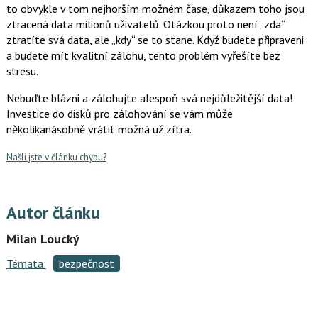
to obvykle v tom nejhorším možném čase, důkazem toho jsou
ztracená data milionů uživatelů. Otázkou proto není „zda“
ztratíte svá data, ale „kdy“ se to stane. Když budete připraveni
a budete mít kvalitní zálohu, tento problém vyřešíte bez
stresu.
Nebuďte blázni a zálohujte alespoň svá nejdůležitější data!
Investice do disků pro zálohování se vám může
několikanásobně vrátit možná už zítra.
Našli jste v článku chybu?
Autor článku
Milan Loucký
Témata:
bezpečnost