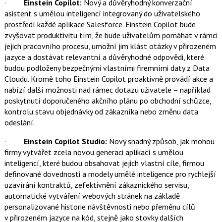
·
Einstein Copilot:
Nový a důvěryhodný konverzační
asistent s umělou inteligencí integrovaný do uživatelského
prostředí každé aplikace Salesforce. Einstein Copilot bude
zvyšovat produktivitu tím, že bude uživatelům pomáhat v rámci
jejich pracovního procesu, umožní jim klást otázky v přirozeném
jazyce a dostávat relevantní a důvěryhodné odpovědi, které
budou podloženy bezpečnými vlastními firemními daty z Data
Cloudu. Kromě toho Einstein Copilot proaktivně provádí akce a
nabízí další možnosti nad rámec dotazu uživatele – například
poskytnutí doporučeného akčního plánu po obchodní schůzce,
kontrolu stavu objednávky od zákazníka nebo změnu data
odeslání.
·
Einstein Copilot Studio:
Nový snadný způsob, jak mohou
firmy vytvářet zcela novou generaci aplikací s umělou
inteligencí, které budou obsahovat jejich vlastní cíle, firmou
definované dovednosti a modely umělé inteligence pro rychlejší
uzavírání kontraktů, zefektivnění zákaznického servisu,
automatické vytváření webových stránek na základě
personalizované historie návštěvnosti nebo přeměnu cílů
v přirozeném jazyce na kód, stejně jako stovky dalších