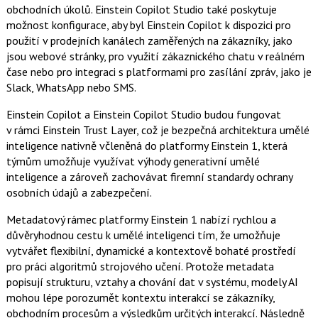
obchodních úkolů. Einstein Copilot Studio také poskytuje
možnost konfigurace, aby byl Einstein Copilot k dispozici pro
použití v prodejních kanálech zaměřených na zákazníky, jako
jsou webové stránky, pro využití zákaznického chatu v reálném
čase nebo pro integraci s platformami pro zasílání zpráv, jako je
Slack, WhatsApp nebo SMS.
Einstein Copilot a Einstein Copilot Studio budou fungovat
v rámci Einstein Trust Layer, což je bezpečná architektura umělé
inteligence nativně včleněná do platformy Einstein 1, která
týmům umožňuje využívat výhody generativní umělé
inteligence a zároveň zachovávat firemní standardy ochrany
osobních údajů a zabezpečení.
Metadatový rámec platformy Einstein 1 nabízí rychlou a
důvěryhodnou cestu k umělé inteligenci tím, že umožňuje
vytvářet flexibilní, dynamické a kontextově bohaté prostředí
pro práci algoritmů strojového učení. Protože metadata
popisují strukturu, vztahy a chování dat v systému, modely AI
mohou lépe porozumět kontextu interakcí se zákazníky,
obchodním procesům a výsledkům určitých interakcí. Následně