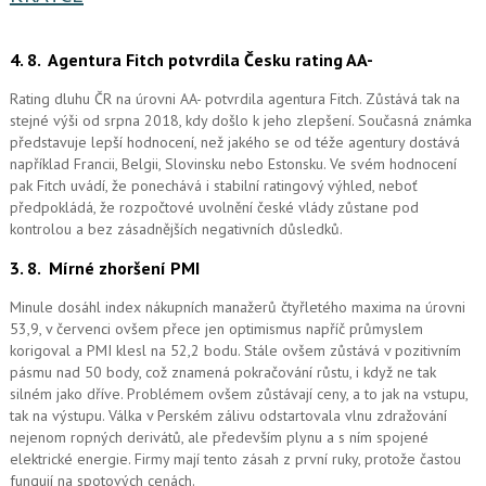
4. 8.
Agentura Fitch potvrdila Česku rating AA-
Rating dluhu ČR na úrovni AA- potvrdila agentura Fitch. Zůstává tak na
stejné výši od srpna 2018, kdy došlo k jeho zlepšení. Současná známka
představuje lepší hodnocení, než jakého se od téže agentury dostává
například Francii, Belgii, Slovinsku nebo Estonsku. Ve svém hodnocení
pak Fitch uvádí, že ponechává i stabilní ratingový výhled, neboť
předpokládá, že rozpočtové uvolnění české vlády zůstane pod
kontrolou a bez zásadnějších negativních důsledků.
3. 8.
Mírné zhoršení PMI
Minule dosáhl index nákupních manažerů čtyřletého maxima na úrovni
53,9, v červenci ovšem přece jen optimismus napříč průmyslem
korigoval a PMI klesl na 52,2 bodu. Stále ovšem zůstává v pozitivním
pásmu nad 50 body, což znamená pokračování růstu, i když ne tak
silném jako dříve. Problémem ovšem zůstávají ceny, a to jak na vstupu,
tak na výstupu. Válka v Perském zálivu odstartovala vlnu zdražování
nejenom ropných derivátů, ale především plynu a s ním spojené
elektrické energie. Firmy mají tento zásah z první ruky, protože častou
fungují na spotových cenách.