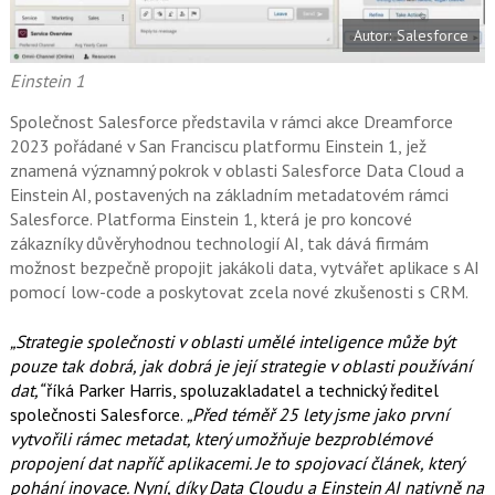
e
i
b
X
Autor: Salesforce
o
o
k
Einstein 1
u
Společnost Salesforce představila v rámci akce Dreamforce
2023 pořádané v San Franciscu platformu Einstein 1, jež
znamená významný pokrok v oblasti Salesforce Data Cloud a
Einstein AI, postavených na základním metadatovém rámci
Salesforce. Platforma Einstein 1, která je pro koncové
zákazníky důvěryhodnou technologií AI, tak dává firmám
možnost bezpečně propojit jakákoli data, vytvářet aplikace s AI
pomocí low-code a poskytovat zcela nové zkušenosti s CRM.
„Strategie společnosti v oblasti umělé inteligence může být
pouze tak dobrá, jak dobrá je její strategie v oblasti používání
dat,“
říká Parker Harris, spoluzakladatel a technický ředitel
společnosti Salesforce.
„Před téměř 25 lety jsme jako první
vytvořili rámec metadat, který umožňuje bezproblémové
propojení dat napříč aplikacemi. Je to spojovací článek, který
pohání inovace. Nyní, díky Data Cloudu a Einstein AI nativně na