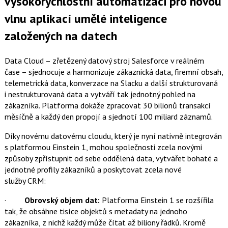
vysokorychlostní automatizaci pro novou
vlnu aplikací umělé inteligence
založených na datech
Data Cloud – zřetězený datový stroj Salesforce v reálném
čase – sjednocuje a harmonizuje zákaznická data, firemní obsah,
telemetrická data, konverzace na Slacku a další strukturovaná
i nestrukturovaná data a vytváří tak jednotný pohled na
zákazníka. Platforma dokáže zpracovat 30 bilionů transakcí
měsíčně a každý den propojí a sjednotí 100 miliard záznamů.
Díky novému datovému cloudu, který je nyní nativně integrován
s platformou Einstein 1, mohou společnosti zcela novými
způsoby zpřístupnit od sebe oddělená data, vytvářet bohaté a
jednotné profily zákazníků a poskytovat zcela nové
služby CRM:
·
Obrovský objem dat:
Platforma Einstein 1 se rozšířila
tak, že obsáhne tisíce objektů s metadaty na jednoho
zákazníka, z nichž každý může čítat až biliony řádků. Kromě