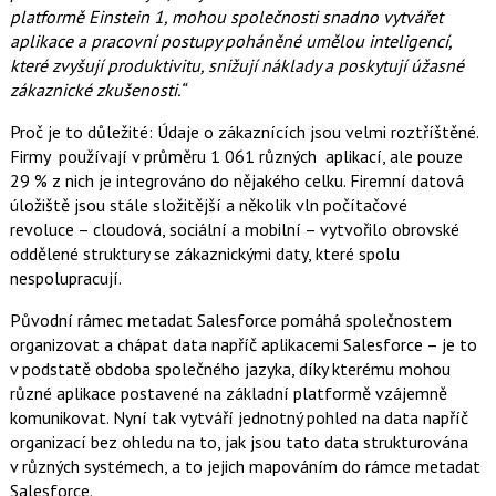
platformě Einstein 1, mohou společnosti snadno vytvářet
aplikace a pracovní postupy poháněné umělou inteligencí,
které zvyšují produktivitu, snižují náklady a poskytují úžasné
zákaznické zkušenosti.“
Proč je to důležité: Údaje o zákaznících jsou velmi roztříštěné.
Firmy používají v průměru 1 061 různých aplikací, ale pouze
29 % z nich je integrováno do nějakého celku. Firemní datová
úložiště jsou stále složitější a několik vln počítačové
revoluce – cloudová, sociální a mobilní – vytvořilo obrovské
oddělené struktury se zákaznickými daty, které spolu
nespolupracují.
Původní rámec metadat Salesforce pomáhá společnostem
organizovat a chápat data napříč aplikacemi Salesforce – je to
v podstatě obdoba společného jazyka, díky kterému mohou
různé aplikace postavené na základní platformě vzájemně
komunikovat. Nyní tak vytváří jednotný pohled na data napříč
organizací bez ohledu na to, jak jsou tato data strukturována
v různých systémech, a to jejich mapováním do rámce metadat
Salesforce.