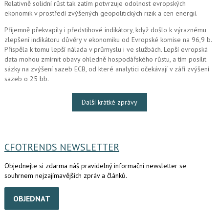
Relativně solidní růst tak zatím potvrzuje odolnost evropských
ekonomik v prostředí zvýšených geopolitických rizik a cen energií.
Příjemně překvapily i předstihové indikátory, když došlo k výraznému
zlepšení indikátoru důvěry v ekonomiku od Evropské komise na 96,9 b.
Přispěla k tomu lepší nálada v průmyslu i ve službách. Lepší evropská
data mohou zmírnit obavy ohledně hospodářského růstu, a tím posílit
sázky na zvýšení sazeb ECB, od které analytici očekávají v září zvýšení
sazeb o 25 bb.
Další krátké zprávy
CFOTRENDS NEWSLETTER
Objednejte si zdarma náš pravidelný informační newsletter se
souhrnem nejzajímavějších zpráv a článků.
OBJEDNAT