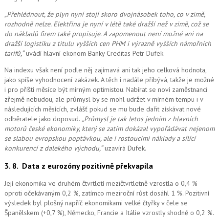
„Přehlédnout, že plyn nyní stojí skoro dvojnásobek toho, co v zimě,
rozhodně nelze. Elektřina je nyní v létě také dražší než v zimě, což se
do nákladů firem také propisuje. A zapomenout ne
ní možné
ani na
dražší logistiku z titulu vyšších cen PHM i výrazně vyšších námořních
tarifů,“
uvádí hlavní ekonom Banky Creditas Petr Dufek.
Na indexu však není podle něj zajímavá ani tak jeho celková hodnota,
jako spíše vyhodnocení zakázek. A těch i nadále přibývá, takže je možné
i pro příští měsíce být mírným optimistou. Nabírat se noví zaměstnanci
zřejmě nebudou, ale průmysl by se mohl udržet v mírném tempu i v
následujících měsících, zvlášť pokud se mu bude dařit získávat nové
odběratele jako doposud.
„Průmysl je tak letos jedním z hlavních
motorů české ekonomiky, který se zatím dokázal vypořádávat nejenom
se slabou evropskou poptávkou, ale i rostoucími náklady a sílící
konkurencí z dalekého východu,“
uzavírá Dufek.
3. 8.
Data z eurozóny pozitivně překvapila
Její ekonomika ve druhém čtvrtletí mezičtvrtletně vzrostla o 0,4 %
oproti očekávaným 0,2 %, zatímco meziroční růst dosáhl 1 %. Pozitivní
výsledek byl plošný napříč ekonomikami velké čtyřky v čele se
Španělskem (+0,7 %), Německo, Francie a Itálie vzrostly shodně o 0,2 %.