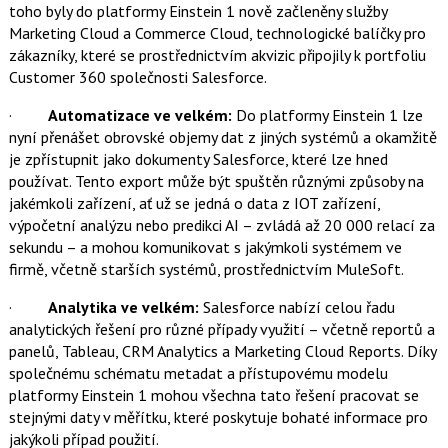
toho byly do platformy Einstein 1 nově začleněny služby
Marketing Cloud a Commerce Cloud, technologické balíčky pro
zákazníky, které se prostřednictvím akvizic připojily k portfoliu
Customer 360 společnosti Salesforce.
·
Automatizace ve velkém:
Do platformy Einstein 1 lze
nyní přenášet obrovské objemy dat z jiných systémů a okamžitě
je zpřístupnit jako dokumenty Salesforce, které lze hned
používat. Tento export může být spuštěn různými způsoby na
jakémkoli zařízení, ať už se jedná o data z IOT zařízení,
výpočetní analýzu nebo predikci AI – zvládá až 20 000 relací za
sekundu – a mohou komunikovat s jakýmkoli systémem ve
firmě, včetně starších systémů, prostřednictvím MuleSoft.
·
Analytika ve velkém:
Salesforce nabízí celou řadu
analytických řešení pro různé případy využití – včetně reportů a
panelů, Tableau, CRM Analytics a Marketing Cloud Reports. Díky
společnému schématu metadat a přístupovému modelu
platformy Einstein 1 mohou všechna tato řešení pracovat se
stejnými daty v měřítku, které poskytuje bohaté informace pro
jakýkoli případ použití.