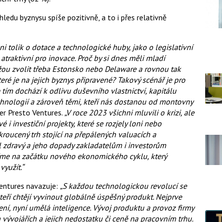
ledu byznysu spíše pozitivně, a to i přes relativně
ni tolik o dotace a technologické huby, jako o legislativní
atraktivní pro inovace. Proč by si dnes měli mladí
ůžou zvolit třeba Estonsko nebo Delaware a rovnou tak
ré je na jejich byznys připravené? Takový scénář je pro
 tím dochází k odlivu duševního vlastnictví, kapitálu
echnologií a zároveň těmi, kteří nás dostanou od montovny
er Presto Ventures.
„V roce 2023 všichni mluvili o krizi, ale
é i investiční projekty, které se rozjely loni nebo
okroucený trh stojící na přepálených valuacích a
 zdravý a jeho dopady zakladatelům i investorům
jíme na začátku nového ekonomického cyklu, který
yužít.“
Ventures navazuje:
„S každou technologickou revolucí se
kteří chtějí vyvinout globálně úspěšný produkt. Nejprve
ení, nyní umělá inteligence. Vývoj produktu a provoz firmy
 vývojářích a jejich nedostatku či ceně na pracovním trhu.