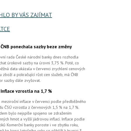
LO BY VÁS ZAJÍMAT
TCE
.
ČNB ponechala sazby beze změny
vní rada České národní banky dnes rozhodla
hat úrokové sazby na úrovni 3,75 %. Poté, co
ěžná data ukázala v červenci zrychlení cenových
 u zboží a pokračující růst cen služeb, má ČNB
or sazby dále zvyšovat.
.
Inflace vzrostla na 1,7 %
 meziroční inflace v červenci podle předběžného
u ČSÚ vzrostla z červnových 1,5 % na 1,7 %.
em bylo nejspíše spojeno se zdražením
ných hmot a vyšší jádrovou inflací. Inflace podle
tiků Komerční banky poroste i ve zbytku roku,
mž ke konci letošního roku se přiblíží k hranici 3