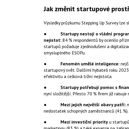
Jak změnit startupové prost
Výsledky průzkumu Stepping Up Survey lze s
●
Startupy nestojí o vládní progra
nejistot:
84 % respondentů by ocenilo přízni
startupů požaduje zjednodušení a digitaliza
smysluplného ESOPu.
●
Fenomén umělé inteligence:
nejč
startupový svět. Dalšími hybateli roku 2023
efektivitu a celková tržní nejistota.
●
Startupy potřebují pomoc s fina
nyní složitější. Přesto 70 % firem již raisuje
●
Mezi jejich největší obavy patří:
n
nedostatek schopných zaměstnanců (41 %).
●
Mezi investiční priority
u startupů,
marketingu (83 %) a také expanze na zahrani