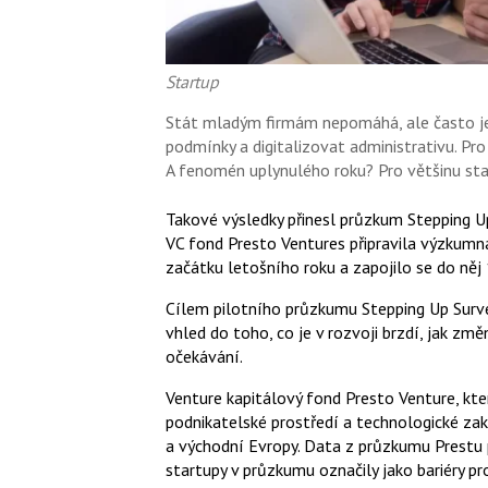
Startup
Stát mladým firmám nepomáhá, ale často je v 
podmínky a digitalizovat administrativu. Pro 
A fenomén uplynulého roku? Pro většinu st
Takové výsledky přinesl průzkum Stepping Up
VC fond Presto Ventures připravila výzkumn
začátku letošního roku a zapojilo se do něj
Cílem pilotního průzkumu Stepping Up Surve
vhled do toho, co je v rozvoji brzdí, jak změ
očekávání.
Venture kapitálový fond Presto Venture, k
podnikatelské prostředí a technologické zakl
a východní Evropy. Data z průzkumu Prestu p
startupy v průzkumu označily jako bariéry pr