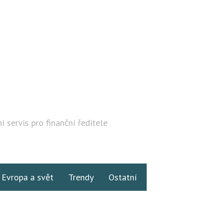
í servis pro finanční ředitele
Hledat
Evropa a svět
Trendy
Ostatní