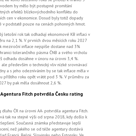
vodem by mělo být postupné promítání
tných efektů blízkovýchodního konfliktu do
ních cen v ekonomice. Dosud byly totiž dopady
é v podstatě pouze na cenách pohonných hmot.
lý letošní rok tak odhadují ekonomové KB inflaci v
ru na 2,1 %. V prvních dvou měsících roku 2027
k meziroční inflace nejspíše dostane nad 3%
 hranici tolerančního pásma ČNB a svého vrcholu
íš odhadu dosáhne v únoru na úrovni 3,4 %.
 ale především o technický vliv nízké srovnávací
dny a s jeho odezníváním by se tak inflace měla v
u příštího roku opět vrátit pod 3 %. V průměru za
027 by pak měla dosáhnout 2,6 %.
.
Agentura Fitch potvrdila Česku rating
g dluhu ČR na úrovni AA- potvrdila agentura Fitch.
vá tak na stejné výši od srpna 2018, kdy došlo k
zlepšení. Současná známka představuje lepší
cení, než jakého se od téže agentury dostává
klad Francii, Belgii, Slovinsku nebo Estonsku. Ve