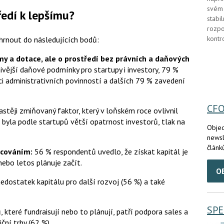
svém 
ředí k lepšímu?
stabi
rozpo
kontr
hrnout do následujících bodů:
my a dotace, ale o prostředí bez právních a daňových
vější daňové podmínky pro startupy i investory, 79 %
ci administrativních povinností a dalších 79 % zavedení
CF
astěji zmiňovaný faktor, který v loňském roce ovlivnil
 byla podle startupů větší opatrnost investorů, tlak na
Objed
newsl
článk
ncováním:
56 % respondentů uvedlo, že získat kapitál je
 nebo letos plánuje začít.
O
edostatek kapitálu pro další rozvoj (56 %) a také
SPE
 které fundraisují nebo to plánují, patří podpora sales a
ční trhy (62 %).