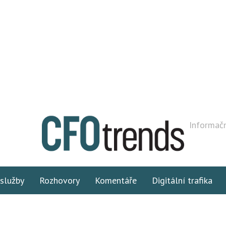
Informačn
 služby
Rozhovory
Komentáře
Digitální trafika