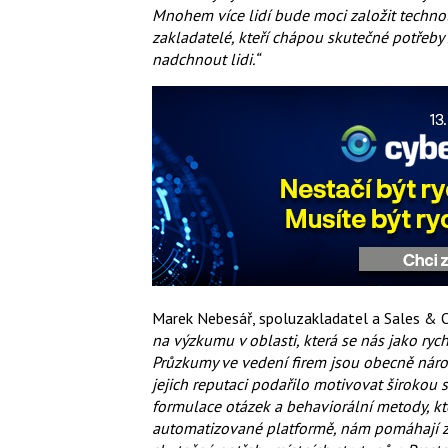
Mnohem více lidí bude moci založit techno
zakladatelé, kteří chápou skutečné potřeby 
nadchnout lidi.“
Marek Nebesář, spoluzakladatel a Sales & O
na výzkumu v oblasti, která se nás jako ryc
Průzkumy ve vedení firem jsou obecně nároč
jejich reputaci podařilo motivovat širokou 
formulace otázek a behaviorální metody, kte
automatizované platformě, nám pomáhají změ