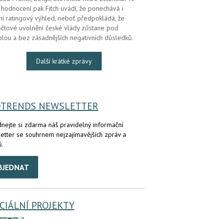
hodnocení pak Fitch uvádí, že ponechává i
lní ratingový výhled, neboť předpokládá, že
čtové uvolnění české vlády zůstane pod
olou a bez zásadnějších negativních důsledků.
Další krátké zprávy
OTRENDS NEWSLETTER
nejte si zdarma náš pravidelný informační
etter se souhrnem nejzajímavějších zpráv a
ů.
BJEDNAT
CIÁLNÍ PROJEKTY