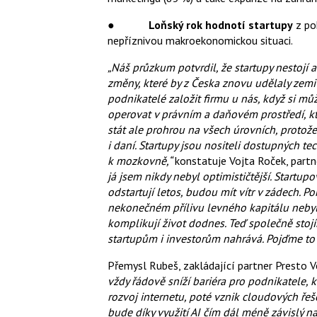
●
Loňský rok hodnotí startupy
z poh
nepříznivou makroekonomickou situaci.
„Náš průzkum potvrdil, že startupy nestojí a
změny, které by z Česka znovu udělaly zemi 
podnikatelé založit firmu u nás, když si m
operovat v právním a daňovém prostředí, kte
stát ale prohrou na všech úrovních, protože
i daní. Startupy jsou nositeli dostupných t
k mozkovně,“
konstatuje Vojta Roček, partn
já jsem nikdy nebyl optimističtější. Startupov
odstartují letos, budou mít vítr v zádech. P
nekonečném přílivu levného kapitálu nebyl
komplikují život dodnes. Teď společně sto
startupům i investorům nahrává. Pojďme to v
Přemysl Rubeš, zakládající partner Presto 
vždy řádově sníží bariéra pro podnikatele, 
rozvoj internetu, poté vznik cloudových řeš
bude díky využití AI čím dál méně závislý na