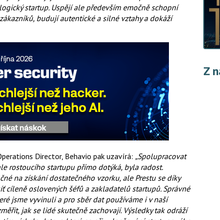
logický startup. Uspějí ale především emočně schopní
zákazníků, budují autentické a silné vztahy a dokáží
Z n
perations Director, Behavio pak uzavírá:
„Spolupracovat
hle rostoucího startupu přímo dotýká, byla radost.
né na získání dostatečného vzorku, ale Prestu se díky
síť cíleně oslovených šéfů a zakladatelů startupů. Správné
ré jsme vyvinuli a pro sběr dat používáme i v naší
řit, jak se lidé skutečně zachovají. Výsledky tak odráží