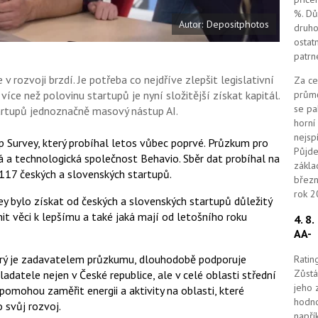
%. Dů
Autor: Depositphotos
druho
ostat
patrn
rozvoji brzdí. Je potřeba co nejdříve zlepšit legislativní
Za ce
průmě
více než polovinu startupů je nyní složitější získat kapitál.
se pa
artupů jednoznačně masový nástup AI.
horní
nejsp
 Survey, který probíhal letos vůbec poprvé. Průzkum pro
Půjde
á a technologická společnost Behavio. Sběr dat probíhal na
zákla
 117 českých a slovenských startupů.
březn
rok 2
y bylo získat od českých a slovenských startupů důležitý
nit věci k lepšímu a také jaká mají od letošního roku
4. 8
AA-
terý je zadavatelem průzkumu, dlouhodobě podporuje
Ratin
Zůstá
adatele nejen v České republice, ale v celé oblasti střední
jeho 
omohou zaměřit energii a aktivity na oblasti, které
hodno
o svůj rozvoj.
napří