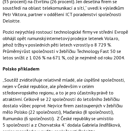
(35 procent) na čtvrtinu (26 procent). Jen desetina firem se
soustředí na oblast telekomunikací a sítí,“ uvedl k výsledkům
Petr Viktora, partner v oddělení ICT poradenství společnosti
Deloitte.
Pozici nejrychleji rostoucí technologické firmy ve střední Evropě
obhájil opět rumunský internetový prodejce letenek Vola.ro,
jehož tržby v posledních pěti letech vzrostly o 8 729 %.
Průměrný růst společností v žebříčku Technology Fast 50 se
letos snížil z 1 026 % na 671 %, což je nejméně od roku 2004.
Polsko příkladem
„Soutěž zviditelňuje relativně mladé, ale úspěšné společnosti,
nejen v České republice, ale především v celém
středoevropského regionu, a to je pro účastníky právě to
atraktivní. Celkově se 22 společností do letošního žebříčku
dostalo vůbec poprvé. Nejvíce firem zastoupených v žebříčku
mělo Polsko (22 společností), Maďarsko (8 společností),
Rumunsko (6 společností). Z České republiky se umístilo
5 společností a z Chorvatska 4.“ dodala Gabriela Jindřišková,