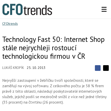
CFOtrends
Technology Fast 50: Internet Shop
stále nejrychleji rostoucí
technologickou firmou v ČR
LUKÁŠ KROPÍK
25. 10. 2013
S
S
S
d
d
d
í
Nejvyšší zastoupení v žebříčku tvoří společnosti, které se
í
í
l
l
zaměřují na vývoj softwaru. Z celkového počtu je 58 % firem
e
e
l
j
právě z této oblasti, následují poskytovatelé internetových
j
t
e
t
služeb, jejichž podíl se meziročně snížil z více než jedné třetiny
e
e
t
n
(35 procent) na čtvrtinu (26 procent).
n
a
a
F
s