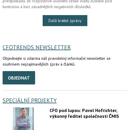
předpokládá, že rozpočtové uvolnění české vlády zůstane pod
kontrolou a bez zásadnějších negativních důsledků.
Další krátké zprávy
CFOTRENDS NEWSLETTER
Objednejte si zdarma náš pravidelný informační newsletter se
souhrnem nejzajímavějších zpráv a článků.
OBJEDNAT
SPECIÁLNÍ PROJEKTY
CFO pod lupou: Pavel Hofrichter,
výkonný ředitel společnosti ČMIS