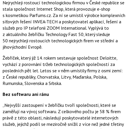
a
Nejrychleji rostoucí technologickou firmou v České republice se
í
c
t
stala společnost Internet Shop, která provozuje e-shop
e
i
s kosmetikou Parfums.cz. Za ní se umístil výrobce komplexních
b
X
o
síťových řešení INVEA-TECH a poskytovatel aplikací, řešení a
o
služeb pro IP telefonii ZOOM International. Vyplývá to
k
u
z aktuálního žebříčku Technology Fast 50, který sleduje
50 nejrychleji rostoucích technologických firem ve střední a
jihovýchodní Evropě.
Žebříček, který již 14. rokem sestavuje společnost Deloitte,
vychází z porovnání tržeb technologických společností za
posledních pět let. Letos se v něm umístily firmy z osmi zemí:
z České republiky, Chorvatska, Litvy, Maďarska, Polska,
Rumunska, Slovenska a Srbska.
Bez softwaru ani ránu
„Nejvyšší zastoupení v žebříčku tvoří společnosti, které se
zaměřují na vývoj softwaru. Z celkového počtu je 58 % firem
právě z této oblasti, následují poskytovatelé internetových
služeb, jejichž podíl se meziročně snížil z více než jedné třetiny