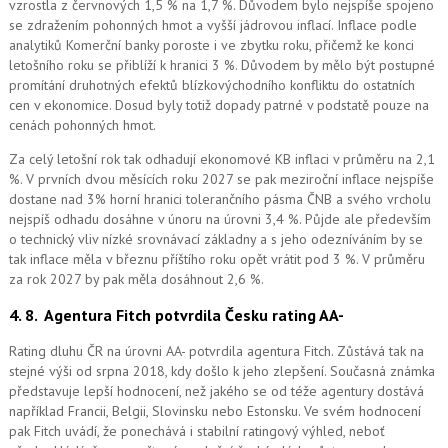
vzrostla z červnových 1,5 % na 1,7 %. Důvodem bylo nejspíše spojeno
se zdražením pohonných hmot a vyšší jádrovou inflací. Inflace podle
analytiků Komerční banky poroste i ve zbytku roku, přičemž ke konci
letošního roku se přiblíží k hranici 3 %. Důvodem by mělo být postupné
promítání druhotných efektů blízkovýchodního konfliktu do ostatních
cen v ekonomice. Dosud byly totiž dopady patrné v podstatě pouze na
cenách pohonných hmot.
Za celý letošní rok tak odhadují ekonomové KB inflaci v průměru na 2,1
%. V prvních dvou měsících roku 2027 se pak meziroční inflace nejspíše
dostane nad 3% horní hranici tolerančního pásma ČNB a svého vrcholu
nejspíš odhadu dosáhne v únoru na úrovni 3,4 %. Půjde ale především
o technický vliv nízké srovnávací základny a s jeho odezníváním by se
tak inflace měla v březnu příštího roku opět vrátit pod 3 %. V průměru
za rok 2027 by pak měla dosáhnout 2,6 %.
4. 8.
Agentura Fitch potvrdila Česku rating AA-
Rating dluhu ČR na úrovni AA- potvrdila agentura Fitch. Zůstává tak na
stejné výši od srpna 2018, kdy došlo k jeho zlepšení. Současná známka
představuje lepší hodnocení, než jakého se od téže agentury dostává
například Francii, Belgii, Slovinsku nebo Estonsku. Ve svém hodnocení
pak Fitch uvádí, že ponechává i stabilní ratingový výhled, neboť