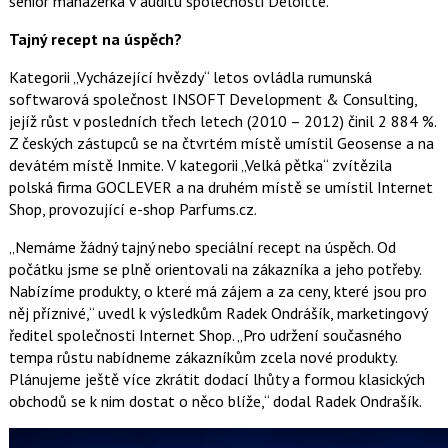
senior manažerka v auditu společnosti Deloitte.
Tajný recept na úspěch?
Kategorii „Vycházející hvězdy“ letos ovládla rumunská
softwarová společnost INSOFT Development & Consulting,
jejíž růst v posledních třech letech (2010 – 2012) činil 2 884 %.
Z českých zástupců se na čtvrtém místě umístil Geosense a na
devátém místě Inmite. V kategorii „Velká pětka“ zvítězila
polská firma GOCLEVER a na druhém místě se umístil Internet
Shop, provozující e-shop Parfums.cz.
„Nemáme žádný tajný nebo speciální recept na úspěch. Od
počátku jsme se plně orientovali na zákazníka a jeho potřeby.
Nabízíme produkty, o které má zájem a za ceny, které jsou pro
něj příznivé,“ uvedl k výsledkům Radek Ondrášík, marketingový
ředitel společnosti Internet Shop. „Pro udržení současného
tempa růstu nabídneme zákazníkům zcela nové produkty.
Plánujeme ještě více zkrátit dodací lhůty a formou klasických
obchodů se k nim dostat o něco blíže,“ dodal Radek Ondrašík.