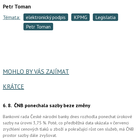
Petr Toman
Témata:
elektronický podpis
KPMG
Legislatia
Petr Toman
MOHLO BY VÁS ZAJÍMAT
KRÁTCE
6. 8.
ČNB ponechala sazby beze změny
Bankovní rada České národní banky dnes rozhodla ponechat úrokové
sazby na úrovni 3,75 %. Poté, co předběžná data ukázala v červenci
zrychlení cenových tlaků u zboží a pokračující růst cen služeb, má ČNB
prostor sazby dále zvyšovat.