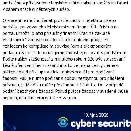
a
umístěno v příslušném členském státě, nákupu zboží s instalací
í
c
t
v daném státě či některých služeb.
e
i
b
X
o
O vrácení je možno žádat prostřednictvím elektronického
o
portálu spravovaného Ministerstvem financí ČR. Přístup na
k
portál umožní plátci příslušný finanční úřad na základě
u
elektronické žádosti opatřené elektronickým podpisem.
Vzhledem ke komplikacím souvisejícím s elektronickým
podáním žádosti doporučujeme žádost zpracovat s předstihem.
Podle našich zkušeností z minulého roku může být zpracování
těsně před termínem riskantní, a to zejména tehdy, nemá-li
plátce dosud přístup na elektronický portál pro podávání
žádostí. Pak je nutno počítat s dobou nezbytnou pro přidělení
přístupu, jejíž délka může přesáhnout i 14 dní, a to i v případě
podání bezchybné žádosti. Pokud plátce žádost v uvedené lhůtě
nepodá, nárok na vrácení DPH zanikne.