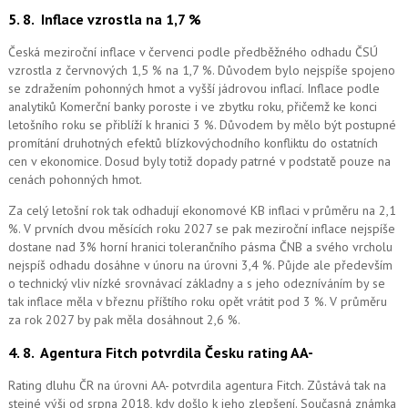
5. 8.
Inflace vzrostla na 1,7 %
Česká meziroční inflace v červenci podle předběžného odhadu ČSÚ
vzrostla z červnových 1,5 % na 1,7 %. Důvodem bylo nejspíše spojeno
se zdražením pohonných hmot a vyšší jádrovou inflací. Inflace podle
analytiků Komerční banky poroste i ve zbytku roku, přičemž ke konci
letošního roku se přiblíží k hranici 3 %. Důvodem by mělo být postupné
promítání druhotných efektů blízkovýchodního konfliktu do ostatních
cen v ekonomice. Dosud byly totiž dopady patrné v podstatě pouze na
cenách pohonných hmot.
Za celý letošní rok tak odhadují ekonomové KB inflaci v průměru na 2,1
%. V prvních dvou měsících roku 2027 se pak meziroční inflace nejspíše
dostane nad 3% horní hranici tolerančního pásma ČNB a svého vrcholu
nejspíš odhadu dosáhne v únoru na úrovni 3,4 %. Půjde ale především
o technický vliv nízké srovnávací základny a s jeho odezníváním by se
tak inflace měla v březnu příštího roku opět vrátit pod 3 %. V průměru
za rok 2027 by pak měla dosáhnout 2,6 %.
4. 8.
Agentura Fitch potvrdila Česku rating AA-
Rating dluhu ČR na úrovni AA- potvrdila agentura Fitch. Zůstává tak na
stejné výši od srpna 2018, kdy došlo k jeho zlepšení. Současná známka