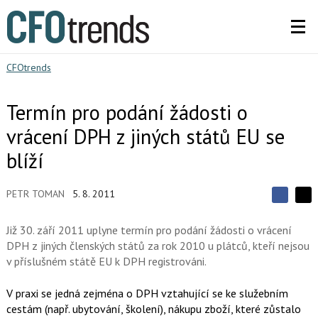
CFOtrends
Termín pro podání žádosti o
vrácení DPH z jiných států EU se
blíží
PETR TOMAN
5. 8. 2011
S
S
S
d
d
d
í
Již 30. září 2011 uplyne termín pro podání žádosti o vrácení
í
í
l
l
DPH z jiných členských států za rok 2010 u plátců, kteří nejsou
e
e
l
j
v příslušném státě EU k DPH registrováni.
j
t
e
t
e
e
t
n
V praxi se jedná zejména o DPH vztahující se ke služebním
n
a
a
cestám (např. ubytování, školení), nákupu zboží, které zůstalo
F
s