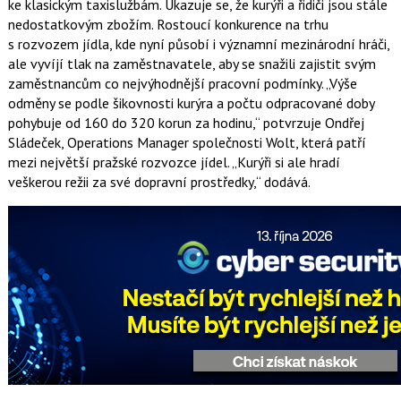
ke klasickým taxislužbám. Ukazuje se, že kurýři a řidiči jsou stále
nedostatkovým zbožím. Rostoucí konkurence na trhu
s rozvozem jídla, kde nyní působí i významní mezinárodní hráči,
ale vyvíjí tlak na zaměstnavatele, aby se snažili zajistit svým
zaměstnancům co nejvýhodnější pracovní podmínky. „Výše
odměny se podle šikovnosti kurýra a počtu odpracované doby
pohybuje od 160 do 320 korun za hodinu,“ potvrzuje Ondřej
Sládeček, Operations Manager společnosti Wolt, která patří
mezi největší pražské rozvozce jídel. „Kurýři si ale hradí
veškerou režii za své dopravní prostředky,“ dodává.