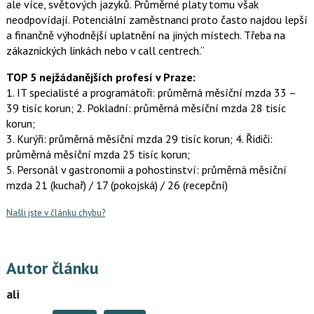
ale více, světových jazyků. Průměrné platy tomu však
neodpovídají. Potenciální zaměstnanci proto často najdou lepší
a finančně výhodnější uplatnění na jiných místech. Třeba na
zákaznických linkách nebo v call centrech.“
TOP 5 nejžádanějších profesí v Praze:
1. IT specialisté a programátoři: průměrná měsíční mzda 33 –
39 tisíc korun; 2. Pokladní: průměrná měsíční mzda 28 tisíc
korun;
3. Kurýři: průměrná měsíční mzda 29 tisíc korun; 4. Řidiči:
průměrná měsíční mzda 25 tisíc korun;
5. Personál v gastronomii a pohostinství: průměrná měsíční
mzda 21 (kuchař) / 17 (pokojská) / 26 (recepční)
Našli jste v článku chybu?
Autor článku
ali