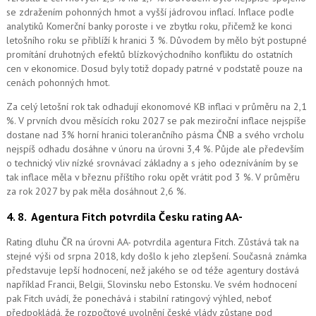
se zdražením pohonných hmot a vyšší jádrovou inflací. Inflace podle
analytiků Komerční banky poroste i ve zbytku roku, přičemž ke konci
letošního roku se přiblíží k hranici 3 %. Důvodem by mělo být postupné
promítání druhotných efektů blízkovýchodního konfliktu do ostatních
cen v ekonomice. Dosud byly totiž dopady patrné v podstatě pouze na
cenách pohonných hmot.
Za celý letošní rok tak odhadují ekonomové KB inflaci v průměru na 2,1
%. V prvních dvou měsících roku 2027 se pak meziroční inflace nejspíše
dostane nad 3% horní hranici tolerančního pásma ČNB a svého vrcholu
nejspíš odhadu dosáhne v únoru na úrovni 3,4 %. Půjde ale především
o technický vliv nízké srovnávací základny a s jeho odezníváním by se
tak inflace měla v březnu příštího roku opět vrátit pod 3 %. V průměru
za rok 2027 by pak měla dosáhnout 2,6 %.
4. 8.
Agentura Fitch potvrdila Česku rating AA-
Rating dluhu ČR na úrovni AA- potvrdila agentura Fitch. Zůstává tak na
stejné výši od srpna 2018, kdy došlo k jeho zlepšení. Současná známka
představuje lepší hodnocení, než jakého se od téže agentury dostává
například Francii, Belgii, Slovinsku nebo Estonsku. Ve svém hodnocení
pak Fitch uvádí, že ponechává i stabilní ratingový výhled, neboť
předpokládá, že rozpočtové uvolnění české vlády zůstane pod