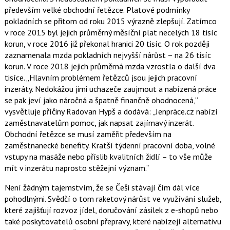
především velké obchodní řetězce. Platové podmínky
pokladních se přitom od roku 2015 výrazně zlepšují. Zatímco
v roce 2015 byl jejich průměrný měsíční plat necelých 18 tisíc
korun, v roce 2016 již překonal hranici 20 tisíc. O rok později
zaznamenala mzda pokladních nejvyšší nárůst – na 26 tisíc
korun. V roce 2018 jejich průměrná mzda vzrostla o další dva
tisíce. „Hlavním problémem řetězců jsou jejich pracovní
inzeráty. Nedokážou jimi uchazeče zaujmout a nabízená práce
se pak jeví jako náročná a špatně finančně ohodnocená,“
vysvětluje příčiny Radovan Hypš a dodává: „Jenpráce.cz nabízí
zaměstnavatelům pomoc, jak napsat zajímavý inzerát.
Obchodní řetězce se musí zaměřit především na
zaměstnanecké benefity. Kratší týdenní pracovní doba, volné
vstupy na masáže nebo příslib kvalitních židlí – to vše může
mít v inzerátu naprosto stěžejní význam.“
Není žádným tajemstvím, že se Češi stávají čím dál více
pohodlnými. Svědčí o tom raketový nárůst ve využívání služeb,
které zajišťují rozvoz jídel, doručování zásilek z e-shopů nebo
také poskytovatelů osobní přepravy, které nabízejí alternativu