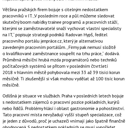
Většina pražských firem bojuje s citelným nedostatkem
pracovníků v IT. „V posledním roce a půl můžeme sledovat
skutečný boom nabídky trainee programů a pracovních stáží,
kterými se zaměstnavatelé snaží vychovat vlastní specialisty
na IT,“ popisuje strategii podniků Radovan Hypš, ředitel
pracovního portálu jenpráce.cz, který je alternativou
zavedeným pracovním portálům. „Firmy pak nemusí složitě
o kvalifikované zaměstnance soupeřit na trhu práce,“ dodává.
Průměrná měsíční hrubá mzda programátorů nebo techniků
počítačových systémů se přitom v posledním čtvrtletí
2018 v hlavním městě pohybovala mezi 33 až 39 tisíci korun
měsíčně. Ti zkušenější si však mohou vydělat až 100 tisíc korun
měsíčně.
Odlišná je situace ve službách. Praha v posledních letech bojuje
s nedostatkem zájemců o pracovní pozice pokladních, kurýrů
nebo řidičů. Problémy hlásí i oblast gastronomie a pohostinství.
Tato pracovní místa nevyžadují vyšší stupeň specializace, což
je jeden z důvodů, proč je uchazeči vnímají jako špatně finančně
ohodnocená. S nedostatkem pokladních se musí vypořádat