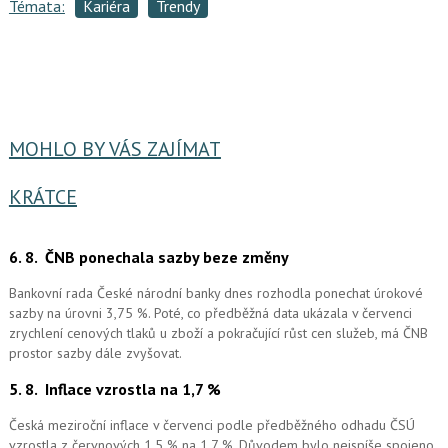
Témata:
Kariéra
Trendy
MOHLO BY VÁS ZAJÍMAT
KRÁTCE
6. 8.
ČNB ponechala sazby beze změny
Bankovní rada České národní banky dnes rozhodla ponechat úrokové
sazby na úrovni 3,75 %. Poté, co předběžná data ukázala v červenci
zrychlení cenových tlaků u zboží a pokračující růst cen služeb, má ČNB
prostor sazby dále zvyšovat.
5. 8.
Inflace vzrostla na 1,7 %
Česká meziroční inflace v červenci podle předběžného odhadu ČSÚ
vzrostla z červnových 1,5 % na 1,7 %. Důvodem bylo nejspíše spojeno