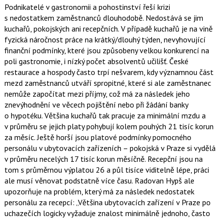
Podnikatelé v gastronomii a pohostinství řeší krizi
s nedostatkem zaměstnanců dlouhodobě. Nedostává se jim
kuchařů, pokojských ani recepčních. V případě kuchařů je na vině
fyzická náročnost práce na krátký/dlouhý týden, nevyhovující
finanční podmínky, které jsou způsobeny velkou konkurencí na
poli gastronomie, i nízký počet absolventů učilišť. České
restaurace a hospody často trpí nešvarem, kdy významnou část
mezd zaměstnanců utváří spropitné, které si ale zaměstnanec
nemůže započítat mezi příjmy, což má za následek jeho
znevýhodnění ve věcech pojištění nebo při žádání banky
o hypotéku. Většina kuchařů tak pracuje za minimální mzdu a
v průměru se jejich platy pohybují kolem pouhých 21 tisíc korun
za měsíc. Ještě horší jsou platové podmínky pomocného
personálu v ubytovacích zařízeních – pokojská v Praze si vydělá
v průměru necelých 17 tisíc korun měsíčně. Recepční jsou na
tom s průměrnou výplatou 26 a půl tisíce viditelně lépe, práci
ale musí věnovat podstatně více času. Radovan Hypš ale
upozorňuje na problém, který má za následek nedostatek
personálu za recepcí: „Většina ubytovacích zařízení v Praze po
uchazečích logicky vyžaduje znalost minimálně jednoho, často