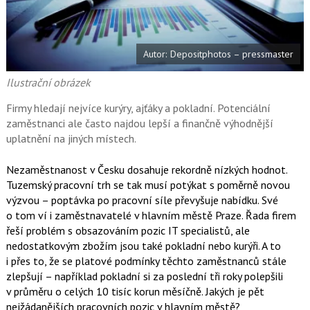
e
i
b
X
o
o
k
Autor: Depositphotos – pressmaster
u
Ilustrační obrázek
Firmy hledají nejvíce kurýry, ajťáky a pokladní. Potenciální
zaměstnanci ale často najdou lepší a finančně výhodnější
uplatnění na jiných místech.
Nezaměstnanost v Česku dosahuje rekordně nízkých hodnot.
Tuzemský pracovní trh se tak musí potýkat s poměrně novou
výzvou – poptávka po pracovní síle převyšuje nabídku. Své
o tom ví i zaměstnavatelé v hlavním městě Praze. Řada firem
řeší problém s obsazováním pozic IT specialistů, ale
nedostatkovým zbožím jsou také pokladní nebo kurýři. A to
i přes to, že se platové podmínky těchto zaměstnanců stále
zlepšují – například pokladní si za poslední tři roky polepšili
v průměru o celých 10 tisíc korun měsíčně. Jakých je pět
nejžádanějších pracovních pozic v hlavním městě?