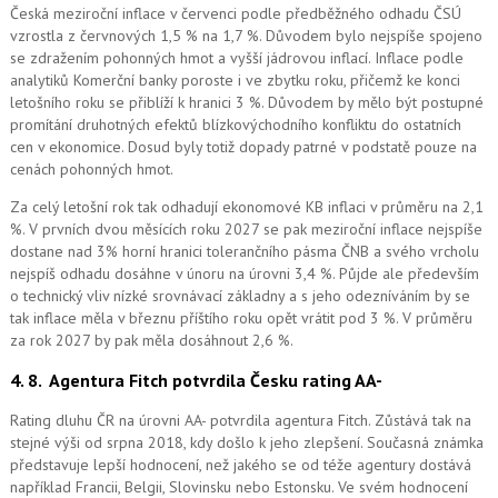
Česká meziroční inflace v červenci podle předběžného odhadu ČSÚ
vzrostla z červnových 1,5 % na 1,7 %. Důvodem bylo nejspíše spojeno
se zdražením pohonných hmot a vyšší jádrovou inflací. Inflace podle
analytiků Komerční banky poroste i ve zbytku roku, přičemž ke konci
letošního roku se přiblíží k hranici 3 %. Důvodem by mělo být postupné
promítání druhotných efektů blízkovýchodního konfliktu do ostatních
cen v ekonomice. Dosud byly totiž dopady patrné v podstatě pouze na
cenách pohonných hmot.
Za celý letošní rok tak odhadují ekonomové KB inflaci v průměru na 2,1
%. V prvních dvou měsících roku 2027 se pak meziroční inflace nejspíše
dostane nad 3% horní hranici tolerančního pásma ČNB a svého vrcholu
nejspíš odhadu dosáhne v únoru na úrovni 3,4 %. Půjde ale především
o technický vliv nízké srovnávací základny a s jeho odezníváním by se
tak inflace měla v březnu příštího roku opět vrátit pod 3 %. V průměru
za rok 2027 by pak měla dosáhnout 2,6 %.
4. 8.
Agentura Fitch potvrdila Česku rating AA-
Rating dluhu ČR na úrovni AA- potvrdila agentura Fitch. Zůstává tak na
stejné výši od srpna 2018, kdy došlo k jeho zlepšení. Současná známka
představuje lepší hodnocení, než jakého se od téže agentury dostává
například Francii, Belgii, Slovinsku nebo Estonsku. Ve svém hodnocení