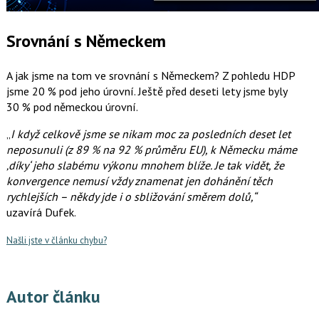
Srovnání s Německem
A jak jsme na tom ve srovnání s Německem? Z pohledu HDP
jsme 20 % pod jeho úrovní. Ještě před deseti lety jsme byly
30 % pod německou úrovní.
„
I když celkově jsme se nikam moc za posledních deset let
neposunuli (z 89 % na 92 % průměru EU), k Německu máme
‚díky‘ jeho slabému výkonu mnohem blíže. Je tak vidět, že
konvergence nemusí vždy znamenat jen dohánění těch
rychlejších – někdy jde i o sbližování směrem dolů,“
uzavírá Dufek.
Našli jste v článku chybu?
Autor článku