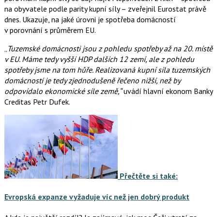
na obyvatele podle parity kupní síly – zveřejnil Eurostat právě
dnes. Ukazuje, na jaké úrovni je spotřeba domácností
v porovnání s průměrem EU.
„
Tuzemské domácnosti jsou z pohledu spotřeby až na 20. místě
v EU. Máme tedy vyšší HDP dalších 12 zemí, ale z pohledu
spotřeby jsme na tom hůře. Realizovaná kupní síla tuzemských
domácností je tedy zjednodušeně řečeno nižší, než by
odpovídalo ekonomické síle země,“
uvádí hlavní ekonom Banky
Creditas Petr Dufek.
Přečtěte si také:
Evropská expanze vyžaduje víc než jen dobrý produkt