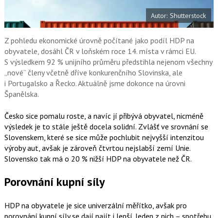
e
i
b
X
Autor: Shutterstock
o
o
k
u
Z pohledu ekonomické úrovně počítané jako podíl HDP na
obyvatele, dosáhl ČR v loňském roce 14. místa v rámci EU.
S výsledkem 92 % unijního průměru předstihla nejenom všechny
„nové“ členy včetně dříve konkurenčního Slovinska, ale
i Portugalsko a Řecko. Aktuálně jsme dokonce na úrovni
Španělska.
Česko sice pomalu roste, a navíc jí přibývá obyvatel, nicméně
výsledek je to stále ještě docela solidní. Zvlášť ve srovnání se
Slovenskem, které se sice může pochlubit nejvyšší intenzitou
výroby aut, avšak je zároveň čtvrtou nejslabší zemí Unie.
Slovensko tak má o 20 % nižší HDP na obyvatele než ČR.
Porovnání kupní síly
HDP na obyvatele je sice univerzální měřítko, avšak pro
porovnání kupní síly se dají najít i lepší. Jeden z nich – spotřebu