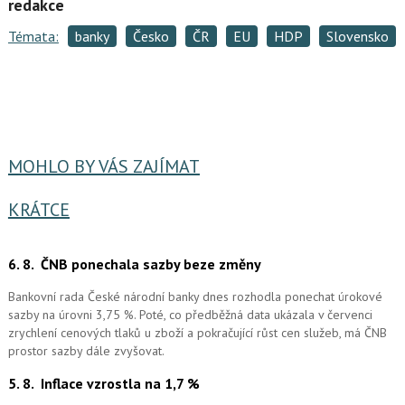
redakce
Témata:
banky
Česko
ČR
EU
HDP
Slovensko
MOHLO BY VÁS ZAJÍMAT
KRÁTCE
6. 8.
ČNB ponechala sazby beze změny
Bankovní rada České národní banky dnes rozhodla ponechat úrokové
sazby na úrovni 3,75 %. Poté, co předběžná data ukázala v červenci
zrychlení cenových tlaků u zboží a pokračující růst cen služeb, má ČNB
prostor sazby dále zvyšovat.
5. 8.
Inflace vzrostla na 1,7 %