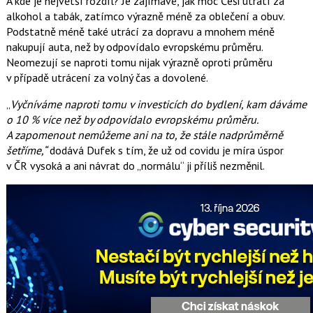
A kde je největší rozdíl? Je zajímavé, jak moc Češi utratí za
alkohol a tabák, zatímco výrazně méně za oblečení a obuv.
Podstatně méně také utrácí za dopravu a mnohem méně
nakupují auta, než by odpovídalo evropskému průměru.
Neomezují se naproti tomu nijak výrazně oproti průměru
v případě utrácení za volný čas a dovolené.
„
Vyčníváme naproti tomu v investicích do bydlení, kam dáváme
o 10 % více než by odpovídalo evropskému průměru.
A zapomenout nemůžeme ani na to, že stále nadprůměrně
šetříme,“
dodává Dufek s tím, že už od covidu je míra úspor
v ČR vysoká a ani návrat do „normálu“ ji příliš nezměnil.