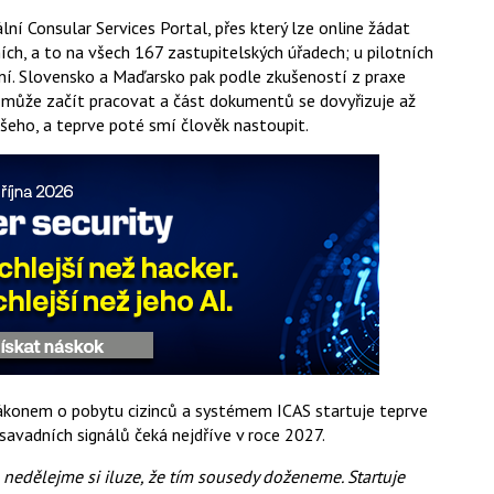
ní Consular Services Portal, přes který lze online žádat
ích, a to na všech 167 zastupitelských úřadech; u pilotních
dní. Slovensko a Maďarsko pak podle zkušeností z praxe
c může začít pracovat a část dokumentů se dovyřizuje až
všeho, a teprve poté smí člověk nastoupit.
zákonem o pobytu cizinců a systémem ICAS startuje teprve
savadních signálů čeká nejdříve v roce 2027.
nedělejme si iluze, že tím sousedy doženeme. Startuje