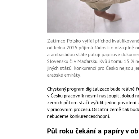
Zatímco Polsko vyřídí příchod kvalifikovan
od ledna 2025 přijímá žádosti o víza plně onl
a ambasádou stále putují papírové dokumenty
Slovensku či v Maďarsku. Kvůli tomu 15 % ne
jiných států. Konkurencí pro Česko nejsou je
arabské emiráty.
Chystaný program digitalizace bude reálně f
v Česku pracovník nesmí nastoupit, dokud n
zemích přitom stačí vyřídit jedno povolení 
v pracovním procesu. Ostatní země tak budo
nebudeme konkurenceschopní.
Půl roku čekání a papíry v o