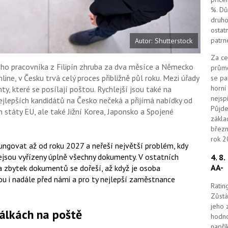
%. Dů
druho
ostat
patrn
Autor: Shutterstock
Za ce
ého pracovníka z Filipín zhruba za dva měsíce a Německo
průmě
ine, v Česku trvá celý proces přibližně půl roku. Mezi úřady
se pa
horní
, které se posílají poštou. Rychlejší jsou také na
nejsp
jlepších kandidátů na Česko nečeká a přijímá nabídky od
Půjde
n státy EU, ale také Jižní Korea, Japonsko a Spojené
zákla
březn
rok 2
ungovat až od roku 2027 a neřeší největší problém, kdy
ejsou vyřízeny úplně všechny dokumenty. V ostatních
4. 8
AA-
a zbytek dokumentů se dořeší, až když je osoba
u i nadále před námi a pro ty nejlepší zaměstnance
Ratin
Zůstá
jeho 
bálkách na poště
hodno
napří