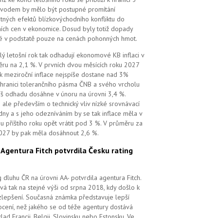
vodem by mělo být postupné promítání
tných efektů blízkovýchodního konfliktu do
ních cen v ekonomice. Dosud byly totiž dopady
é v podstatě pouze na cenách pohonných hmot.
lý letošní rok tak odhadují ekonomové KB inflaci v
ru na 2,1 %. V prvních dvou měsících roku 2027
k meziroční inflace nejspíše dostane nad 3%
 hranici tolerančního pásma ČNB a svého vrcholu
íš odhadu dosáhne v únoru na úrovni 3,4 %.
 ale především o technický vliv nízké srovnávací
dny a s jeho odezníváním by se tak inflace měla v
u příštího roku opět vrátit pod 3 %. V průměru za
027 by pak měla dosáhnout 2,6 %.
.
Agentura Fitch potvrdila Česku rating
g dluhu ČR na úrovni AA- potvrdila agentura Fitch.
vá tak na stejné výši od srpna 2018, kdy došlo k
zlepšení. Současná známka představuje lepší
cení, než jakého se od téže agentury dostává
klad Francii, Belgii, Slovinsku nebo Estonsku. Ve