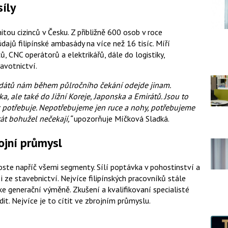
íly
nitou cizinců v Česku. Z přibližně 600 osob v roce
dajů filipínské ambasády na více než 16 tisíc. Míří
ů, CNC operátorů a elektrikářů, dále do logistiky,
ravotnictví.
idátů nám během půlročního čekání odejde jinam.
ka, ale také do Jižní Koreje, Japonska a Emirátů. Jsou to
íc potřebuje. Nepotřebujeme jen ruce a nohy, potřebujeme
át bohužel nečekají,“
upozorňuje Míčková Sladká.
rojní průmysl
roste napříč všemi segmenty. Sílí poptávka v pohostinství a
i ze stavebnictví. Nejvíce filipínských pracovníků stále
ke generační výměně. Zkušení a kvalifikovaní specialisté
it. Nejvíce je to cítit ve zbrojním průmyslu.