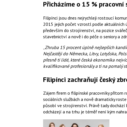
Přicházíme o 15 % pracovní s
Filipínci jsou dnes nejrychleji rostoucí komu
2015 jejich počet vzrostl podle aktuálních ú
především do strojírenství, na pozice svářeč
stavebnictví a nově i do péče o seniory a zd
„
Zhruba 15 procent úplně nejlepších kand
Nejčastěji do Německa, Litvy, Lotyšska, Pols
přesně ti lidé, které česká ekonomika nejv
kvalifikované profesionály a ti na pomalý st
Filipínci zachraňují český zb
Zájem firem o filipínské pracovníky přitom 
sociálních službách a nově dramaticky roste 
působí ve strojírenství. Právě tady dochází 
odcházejí a na trhu je téměř není kým nahrad