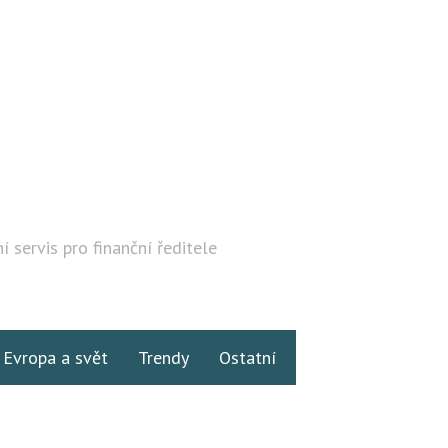
í servis pro finanční ředitele
Hledat
Evropa a svět
Trendy
Ostatní