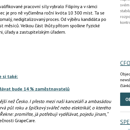
svém 
lifikované pracovní síly vybralo Filipíny a v rámci
stabi
c je pro ně vyčleněna roční kvóta 10 300 míst. Ta se
rozpo
 pomalý, nedigitalizovaný proces. Od výběru kandidáta po
kontr
st měsíců. Velkou část lhůty přitom spolkne fyzické
i, úřady a zastupitelským úřadem.
CF
Objed
 si také:
newsl
článk
řidávat bude 14 % zaměstnavatelů
O
ější než Česko. I přesto mezi naší kanceláří a ambasádou
 trvá půl roku a špičkový svářeč nebo elektrikář, o kterého
 Řekne: promiňte, já potřebuji vydělávat, pojedu jinam,“
ečnosti GrapeCare.
SPE