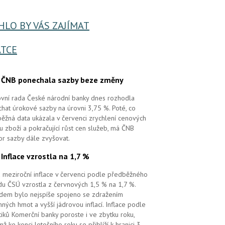
LO BY VÁS ZAJÍMAT
TCE
.
ČNB ponechala sazby beze změny
vní rada České národní banky dnes rozhodla
hat úrokové sazby na úrovni 3,75 %. Poté, co
ěžná data ukázala v červenci zrychlení cenových
 u zboží a pokračující růst cen služeb, má ČNB
or sazby dále zvyšovat.
.
Inflace vzrostla na 1,7 %
 meziroční inflace v červenci podle předběžného
u ČSÚ vzrostla z červnových 1,5 % na 1,7 %.
em bylo nejspíše spojeno se zdražením
ných hmot a vyšší jádrovou inflací. Inflace podle
tiků Komerční banky poroste i ve zbytku roku,
mž ke konci letošního roku se přiblíží k hranici 3