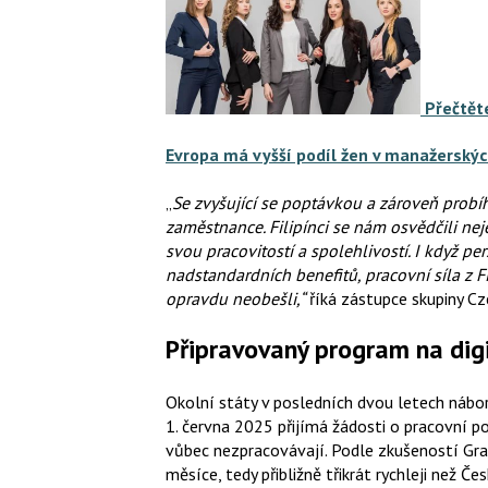
Přečtěte
Evropa má vyšší podíl žen v manažerských
„
Se zvyšující se poptávkou a zároveň probíh
zaměstnance. Filipínci se nám osvědčili nej
svou pracovitostí a spolehlivostí. I když p
nadstandardních benefitů, pracovní síla z F
opravdu neobešli,“
říká zástupce skupiny C
Připravovaný program na dig
Okolní státy v posledních dvou letech nábor 
1. června 2025 přijímá žádosti o pracovní p
vůbec nezpracovávají. Podle zkušeností Gra
měsíce, tedy přibližně třikrát rychleji než Čes