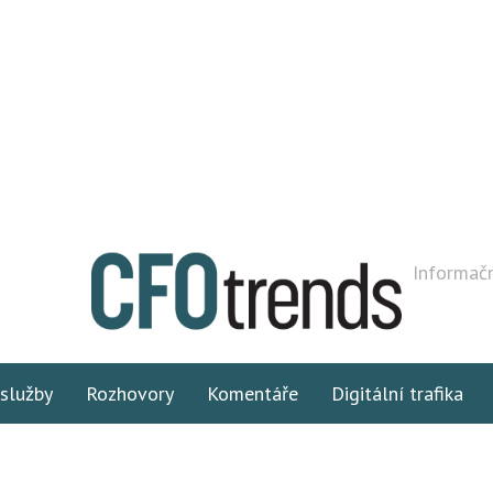
Informačn
 služby
Rozhovory
Komentáře
Digitální trafika