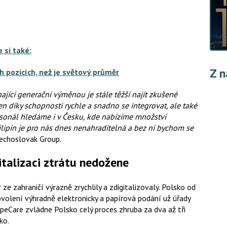
 si také:
Z n
 pozicích, než je světový průměr
ající generační výměnou je stále těžší najít zkušené
en díky schopnosti rychle a snadno se integrovat, ale také
ersonál hledáme i v Česku, kde nabízíme množství
ilipín je pro nás dnes nenahraditelná a bez ní bychom se
zechoslovak Group.
italizaci ztrátu nedožene
ze zahraničí výrazně zrychlily a zdigitalizovaly. Polsko od
ovolení výhradně elektronicky a papírová podání už úřady
peCare zvládne Polsko celý proces zhruba za dva až tři
ko.