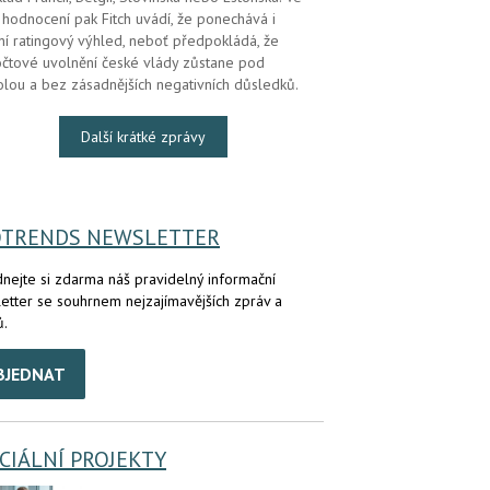
hodnocení pak Fitch uvádí, že ponechává i
lní ratingový výhled, neboť předpokládá, že
čtové uvolnění české vlády zůstane pod
olou a bez zásadnějších negativních důsledků.
Další krátké zprávy
OTRENDS NEWSLETTER
nejte si zdarma náš pravidelný informační
etter se souhrnem nejzajímavějších zpráv a
ů.
BJEDNAT
CIÁLNÍ PROJEKTY