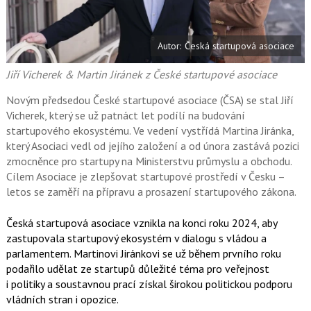
a
í
c
t
e
i
b
X
Autor: Česká startupová asociace
o
o
k
Jiří Vicherek & Martin Jiránek z České startupové asociace
u
Novým předsedou České startupové asociace (ČSA) se stal Jiří
Vicherek, který se už patnáct let podílí na budování
startupového ekosystému. Ve vedení vystřídá Martina Jiránka,
který Asociaci vedl od jejího založení a od února zastává pozici
zmocněnce pro startupy na Ministerstvu průmyslu a obchodu.
Cílem Asociace je zlepšovat startupové prostředí v Česku –
letos se zaměří na přípravu a prosazení startupového zákona.
Česká startupová asociace vznikla na konci roku 2024, aby
zastupovala startupový ekosystém v dialogu s vládou a
parlamentem. Martinovi Jiránkovi se už během prvního roku
podařilo udělat ze startupů důležité téma pro veřejnost
i politiky a soustavnou prací získal širokou politickou podporu
vládních stran i opozice.