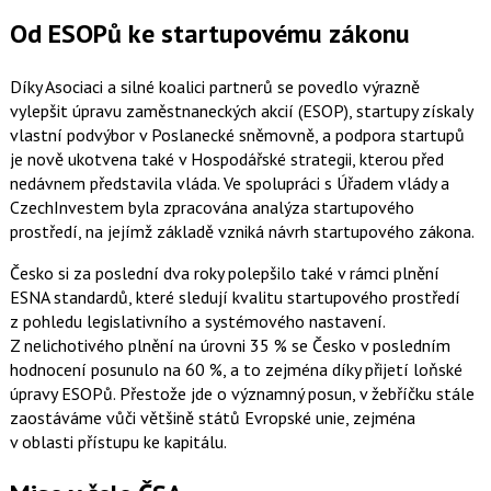
Od ESOPů ke startupovému zákonu
Díky Asociaci a silné koalici partnerů se povedlo výrazně
vylepšit úpravu zaměstnaneckých akcií (ESOP), startupy získaly
vlastní podvýbor v Poslanecké sněmovně, a podpora startupů
je nově ukotvena také v Hospodářské strategii, kterou
před
nedávnem
představila
vláda
. Ve spolupráci s Úřadem vlády a
CzechInvestem byla zpracována analýza startupového
prostředí, na jejímž základě vzniká návrh startupového zákona.
Česko si za poslední dva roky polepšilo také v rámci plnění
ESNA standardů, které sledují kvalitu startupového prostředí
z pohledu legislativního a systémového nastavení.
Z nelichotivého plnění na úrovni 35 % se Česko v posledním
hodnocení posunulo na 60 %, a to zejména díky přijetí loňské
úpravy ESOPů. Přestože jde o významný posun, v žebříčku stále
zaostáváme vůči většině států Evropské unie, zejména
v oblasti přístupu ke kapitálu.