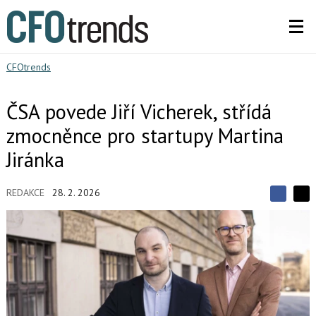
CFOtrends
ČSA povede Jiří Vicherek, střídá
zmocněnce pro startupy Martina
Jiránka
REDAKCE
28. 2. 2026
S
S
S
d
d
d
í
í
í
l
l
e
e
l
j
j
t
e
t
e
e
t
n
n
a
a
F
s