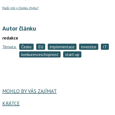
Našli jste v článku chybu?
Autor článku
redakce
Témata:
Česko
EU
implementace
investice
IT
konkurenceschopnost
start-up
MOHLO BY VÁS ZAJÍMAT
KRÁTCE