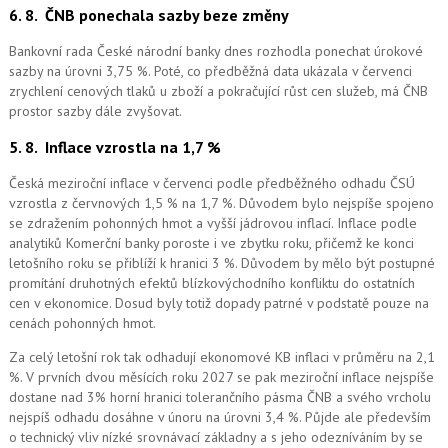
6. 8.
ČNB ponechala sazby beze změny
Bankovní rada České národní banky dnes rozhodla ponechat úrokové
sazby na úrovni 3,75 %. Poté, co předběžná data ukázala v červenci
zrychlení cenových tlaků u zboží a pokračující růst cen služeb, má ČNB
prostor sazby dále zvyšovat.
5. 8.
Inflace vzrostla na 1,7 %
Česká meziroční inflace v červenci podle předběžného odhadu ČSÚ
vzrostla z červnových 1,5 % na 1,7 %. Důvodem bylo nejspíše spojeno
se zdražením pohonných hmot a vyšší jádrovou inflací. Inflace podle
analytiků Komerční banky poroste i ve zbytku roku, přičemž ke konci
letošního roku se přiblíží k hranici 3 %. Důvodem by mělo být postupné
promítání druhotných efektů blízkovýchodního konfliktu do ostatních
cen v ekonomice. Dosud byly totiž dopady patrné v podstatě pouze na
cenách pohonných hmot.
Za celý letošní rok tak odhadují ekonomové KB inflaci v průměru na 2,1
%. V prvních dvou měsících roku 2027 se pak meziroční inflace nejspíše
dostane nad 3% horní hranici tolerančního pásma ČNB a svého vrcholu
nejspíš odhadu dosáhne v únoru na úrovni 3,4 %. Půjde ale především
o technický vliv nízké srovnávací základny a s jeho odezníváním by se