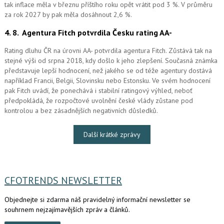
tak inflace měla v březnu příštího roku opět vrátit pod 3 %. V průměru
za rok 2027 by pak měla dosáhnout 2,6 %.
4. 8.
Agentura Fitch potvrdila Česku rating AA-
Rating dluhu ČR na úrovni AA- potvrdila agentura Fitch. Zůstává tak na
stejné výši od srpna 2018, kdy došlo k jeho zlepšení. Současná známka
představuje lepší hodnocení, než jakého se od téže agentury dostává
například Francii, Belgii, Slovinsku nebo Estonsku. Ve svém hodnocení
pak Fitch uvádí, že ponechává i stabilní ratingový výhled, neboť
předpokládá, že rozpočtové uvolnění české vlády zůstane pod
kontrolou a bez zásadnějších negativních důsledků.
Další krátké zprávy
CFOTRENDS NEWSLETTER
Objednejte si zdarma náš pravidelný informační newsletter se
souhrnem nejzajímavějších zpráv a článků.