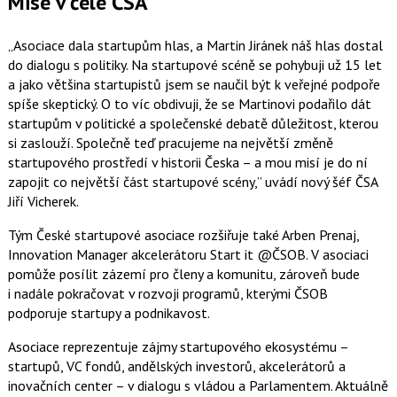
Mise v čele ČSA
„Asociace dala startupům hlas, a Martin Jiránek náš hlas dostal
do dialogu s politiky. Na startupové scéně se pohybuji už 15 let
a jako většina startupistů jsem se naučil být k veřejné podpoře
spíše skeptický. O to víc obdivuji, že se Martinovi podařilo dát
startupům v politické a společenské debatě důležitost, kterou
si zaslouží. Společně teď pracujeme na největší změně
startupového prostředí v historii Česka – a mou misí je do ní
zapojit co největší část startupové scény,” uvádí nový šéf ČSA
Jiří Vicherek.
Tým České startupové asociace rozšiřuje také Arben Prenaj,
Innovation Manager akcelerátoru Start it @ČSOB. V asociaci
pomůže posílit zázemí pro členy a komunitu, zároveň bude
i nadále pokračovat v rozvoji programů, kterými ČSOB
podporuje startupy a podnikavost.
Asociace
reprezentuje zájmy startupového ekosystému –
startupů, VC fondů, andělských investorů, akcelerátorů a
inovačních center – v dialogu s vládou a Parlamentem. Aktuálně