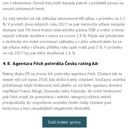
cen v ekonomice. Dosud byly totiž dopady patrné v podstatě pouze na
cenách pohonných hmot.
Za celý letošní rok tak odhadují ekonomové KB inflaci v průměru na 2,1
%. V prvních dvou měsících roku 2027 se pak meziroční inflace nejspíše
dostane nad 3% horní hranici tolerančního pásma ČNB a svého vrcholu
nejspíš odhadu dosáhne v únoru na úrovni 3,4 %. Půjde ale především
o technický vliv nízké srovnávací základny a s jeho odezníváním by se
tak inflace měla v březnu příštího roku opět vrátit pod 3 %. V průměru
za rok 2027 by pak měla dosáhnout 2,6 %.
4. 8.
Agentura Fitch potvrdila Česku rating AA-
Rating dluhu ČR na úrovni AA- potvrdila agentura Fitch. Zůstává tak na
stejné výši od srpna 2018, kdy došlo k jeho zlepšení. Současná známka
představuje lepší hodnocení, než jakého se od téže agentury dostává
například Francii, Belgii, Slovinsku nebo Estonsku. Ve svém hodnocení
pak Fitch uvádí, že ponechává i stabilní ratingový výhled, neboť
předpokládá, že rozpočtové uvolnění české vlády zůstane pod
kontrolou a bez zásadnějších negativních důsledků.
Další krátké zprávy