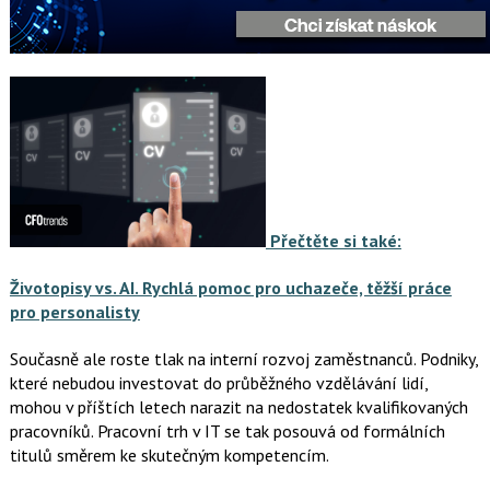
Přečtěte si také:
Životopisy vs. AI. Rychlá pomoc pro uchazeče, těžší práce
pro personalisty
Současně ale roste tlak na interní rozvoj zaměstnanců. Podniky,
které nebudou investovat do průběžného vzdělávání lidí,
mohou v příštích letech narazit na nedostatek kvalifikovaných
pracovníků. Pracovní trh v IT se tak posouvá od formálních
titulů směrem ke skutečným kompetencím.