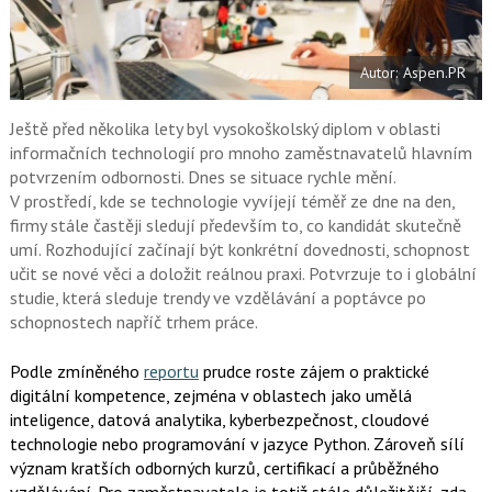
a
í
c
t
e
i
b
X
Autor: Aspen.PR
o
o
k
u
Ještě před několika lety byl vysokoškolský diplom v oblasti
informačních technologií pro mnoho zaměstnavatelů hlavním
potvrzením odbornosti. Dnes se situace rychle mění.
V prostředí, kde se technologie vyvíjejí téměř ze dne na den,
firmy stále častěji sledují především to, co kandidát skutečně
umí. Rozhodující začínají být konkrétní dovednosti, schopnost
učit se nové věci a doložit reálnou praxi. Potvrzuje to i globální
studie, která sleduje trendy ve vzdělávání a poptávce po
schopnostech napříč trhem práce.
Podle zmíněného
reportu
prudce roste zájem o praktické
digitální kompetence, zejména v oblastech jako umělá
inteligence, datová analytika, kyberbezpečnost, cloudové
technologie nebo programování v jazyce Python. Zároveň sílí
význam kratších odborných kurzů, certifikací a průběžného