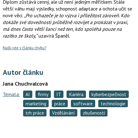
Diplom zůstává cenný, ale už není jediným měřítkem. Stále
větší váhu mají výsledky, schopnost adaptace a ochota učit se
nové věci.
„Pro uchazeče je to výzva i příležitost zároveň. Kdo
dokáže své dovednosti průběžně rozvíjet a prokázat v praxi,
má dnes často větší šanci než ten, kdo spoléhá pouze na
razítko ze školy,“
uzavírá Španěl.
Našli jste v článku chybu?
Autor článku
Jana Chuchvalcová
Témata:
AI
firmy
IT
Kariéra
kyberbezpečnost
marketing
práce
software
technologie
trh práce
Vzdělávání
zkušenosti