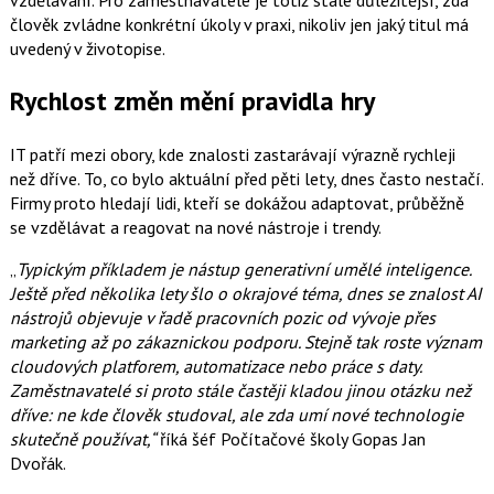
vzdělávání. Pro zaměstnavatele je totiž stále důležitější, zda
člověk zvládne konkrétní úkoly v praxi, nikoliv jen jaký titul má
uvedený v životopise.
Rychlost změn mění pravidla hry
IT patří mezi obory, kde znalosti zastarávají výrazně rychleji
než dříve. To, co bylo aktuální před pěti lety, dnes často nestačí.
Firmy proto hledají lidi, kteří se dokážou adaptovat, průběžně
se vzdělávat a reagovat na nové nástroje i trendy.
„
Typickým příkladem je nástup generativní umělé inteligence.
Ještě před několika lety šlo o okrajové téma, dnes se znalost AI
nástrojů objevuje v řadě pracovních pozic od vývoje přes
marketing až po zákaznickou podporu. Stejně tak roste význam
cloudových platforem, automatizace nebo práce s daty.
Zaměstnavatelé si proto stále častěji kladou jinou otázku než
dříve: ne kde člověk studoval, ale zda umí nové technologie
skutečně používat,“
říká šéf Počítačové školy Gopas Jan
Dvořák.