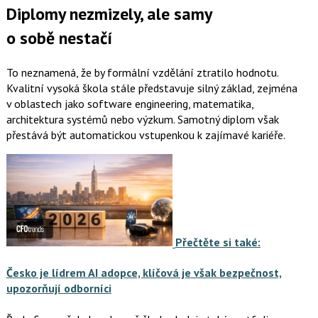
Diplomy nezmizely, ale samy
o sobě
nestačí
To neznamená, že by formální vzdělání ztratilo hodnotu.
Kvalitní vysoká škola stále představuje silný základ, zejména
v oblastech jako software engineering, matematika,
architektura systémů nebo výzkum. Samotný diplom však
přestává být automatickou vstupenkou k zajímavé kariéře.
Přečtěte si také:
Česko je lídrem AI adopce, klíčová je však bezpečnost,
upozorňují odborníci