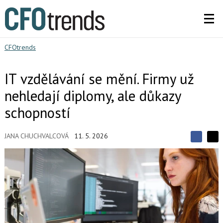
CFOtrends
IT vzdělávání se mění. Firmy už
nehledají diplomy, ale důkazy
schopností
JANA CHUCHVALCOVÁ
11. 5. 2026
S
S
S
d
d
d
í
í
í
l
l
e
e
l
j
j
t
e
t
e
e
t
n
n
a
a
F
s