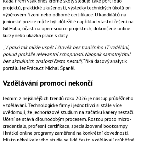
Řada firem však dnes kromě školy sleduje také portfolio
projektů, praktické zkušenosti, výsledky technických úkolů při
výběrovém řízení nebo odborné certifikace. U kandidátů na
juniorské pozice může být důležité například vlastní řešení na
GitHubu, účast na open-source projektech, dokončené online
kurzy nebo ukázka práce s daty.
„
V praxi tak může uspět i člověk bez tradičního IT vzdělání,
pokud prokáže relevantní schopnosti. Naopak samotný titul
bez aktuálních znalostí často nestačí,“
říká datový analytik
portálu JenPráce.cz Michal Španěl.
Vzdělávání promocí nekončí
Jedním z nejsilnějších trendů roku 2026 je nástup průběžného
vzdělávání. Technologické firmy i jednotlivci si stále více
uvědomují, že jednorázové studium na začátku kariéry nestačí.
Učení se stává dlouhodobým procesem. Rostou proto micro-
credentials, profesní certifikace, specializované bootcampy
i krátké online programy zaměřené na konkrétní dovednosti.
Místo několikaletého studia se lidé často vzdělávají průběžně