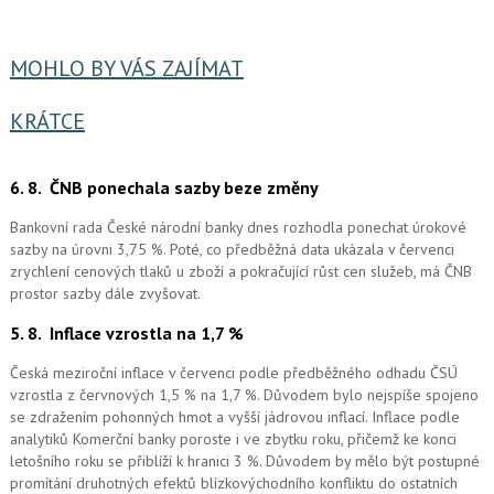
MOHLO BY VÁS ZAJÍMAT
KRÁTCE
6. 8.
ČNB ponechala sazby beze změny
Bankovní rada České národní banky dnes rozhodla ponechat úrokové
sazby na úrovni 3,75 %. Poté, co předběžná data ukázala v červenci
zrychlení cenových tlaků u zboží a pokračující růst cen služeb, má ČNB
prostor sazby dále zvyšovat.
5. 8.
Inflace vzrostla na 1,7 %
Česká meziroční inflace v červenci podle předběžného odhadu ČSÚ
vzrostla z červnových 1,5 % na 1,7 %. Důvodem bylo nejspíše spojeno
se zdražením pohonných hmot a vyšší jádrovou inflací. Inflace podle
analytiků Komerční banky poroste i ve zbytku roku, přičemž ke konci
letošního roku se přiblíží k hranici 3 %. Důvodem by mělo být postupné
promítání druhotných efektů blízkovýchodního konfliktu do ostatních