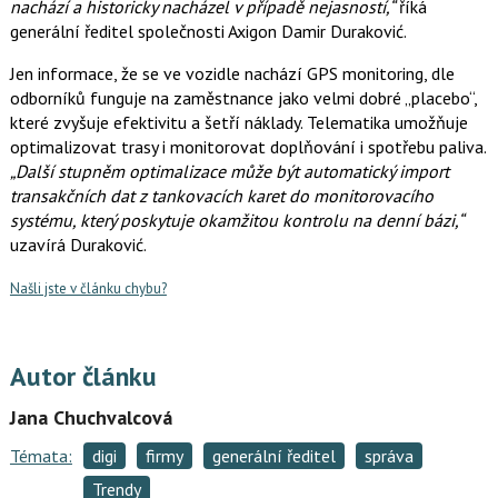
nachází a historicky nacházel v případě nejasností,“
říká
generální ředitel společnosti Axigon Damir Duraković.
Jen informace, že se ve vozidle nachází GPS monitoring, dle
odborníků funguje na zaměstnance jako velmi dobré „placebo“,
které zvyšuje efektivitu a šetří náklady. Telematika umožňuje
optimalizovat trasy i monitorovat doplňování i spotřebu paliva.
„Další stupněm optimalizace může být automatický import
transakčních dat z tankovacích karet do monitorovacího
systému, který poskytuje okamžitou kontrolu na denní bázi,“
uzavírá Duraković.
Našli jste v článku chybu?
Autor článku
Jana Chuchvalcová
Témata:
digi
firmy
generální ředitel
správa
Trendy