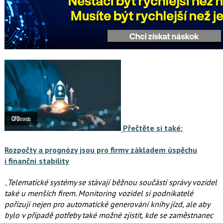
Přečtěte si také:
Rozpočty a prognózy jsou pro firmy základem úspěchu
i finanční stability
„
Telematické systémy se stávají běžnou součástí správy vozidel
také u menších firem. Monitoring vozidel si podnikatelé
pořizují nejen pro automatické generování knihy jízd, ale aby
bylo v případě potřeby také možné zjistit, kde se zaměstnanec