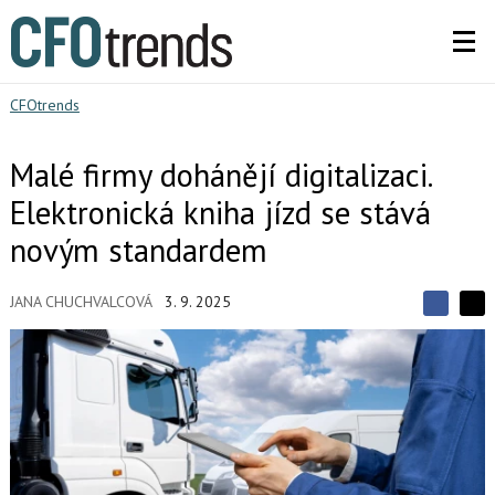
CFOtrends
Malé firmy dohánějí digitalizaci.
Elektronická kniha jízd se stává
novým standardem
JANA CHUCHVALCOVÁ
3. 9. 2025
S
S
S
d
d
d
í
í
í
l
l
e
e
l
j
j
t
e
t
e
e
t
n
n
a
a
F
s