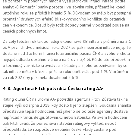
se zdražením pohonných hmot a vyšší jádrovou inflací. Inflace podle
analytiků Komerční banky poroste i ve zbytku roku, přičemž ke konci
letošního roku se přiblíží k hranici 3 %. Důvodem by mělo být postupné
promítání druhotných efektů blízkovýchodního konfliktu do ostatních
cen v ekonomice. Dosud byly totiž dopady patrné v podstatě pouze na
cenách pohonných hmot.
Za celý letošní rok tak odhadují ekonomové KB inflaci v průměru na 2,1
%. V prvních dvou měsících roku 2027 se pak meziroční inflace nejspíše
dostane nad 3% horní hranici tolerančního pásma ČNB a svého vrcholu
nejspíš odhadu dosáhne v únoru na úrovni 3,4 %. Půjde ale především
o technický vliv nízké srovnávací základny a s jeho odezníváním by se
tak inflace měla v březnu příštího roku opět vrátit pod 3 %. V průměru
za rok 2027 by pak měla dosáhnout 2,6 %.
4. 8.
Agentura Fitch potvrdila Česku rating AA-
Rating dluhu ČR na úrovni AA- potvrdila agentura Fitch. Zůstává tak na
stejné výši od srpna 2018, kdy došlo k jeho zlepšení. Současná známka
představuje lepší hodnocení, než jakého se od téže agentury dostává
například Francii, Belgii, Slovinsku nebo Estonsku. Ve svém hodnocení
pak Fitch uvádí, že ponechává i stabilní ratingový výhled, neboť
předpokládá, že rozpočtové uvolnění české vlády zůstane pod