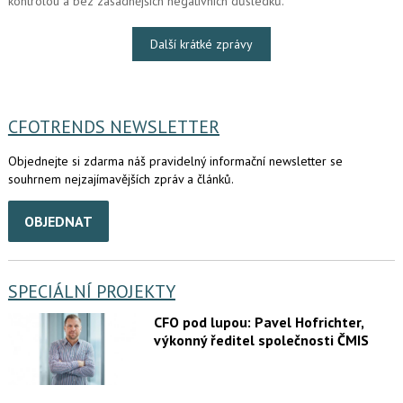
kontrolou a bez zásadnějších negativních důsledků.
Další krátké zprávy
CFOTRENDS NEWSLETTER
Objednejte si zdarma náš pravidelný informační newsletter se
souhrnem nejzajímavějších zpráv a článků.
OBJEDNAT
SPECIÁLNÍ PROJEKTY
CFO pod lupou: Pavel Hofrichter,
výkonný ředitel společnosti ČMIS