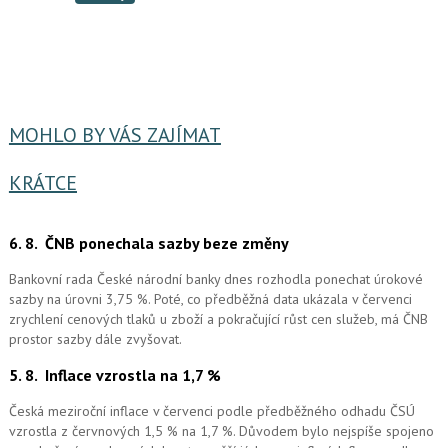
MOHLO BY VÁS ZAJÍMAT
KRÁTCE
6. 8.
ČNB ponechala sazby beze změny
Bankovní rada České národní banky dnes rozhodla ponechat úrokové
sazby na úrovni 3,75 %. Poté, co předběžná data ukázala v červenci
zrychlení cenových tlaků u zboží a pokračující růst cen služeb, má ČNB
prostor sazby dále zvyšovat.
5. 8.
Inflace vzrostla na 1,7 %
Česká meziroční inflace v červenci podle předběžného odhadu ČSÚ
vzrostla z červnových 1,5 % na 1,7 %. Důvodem bylo nejspíše spojeno