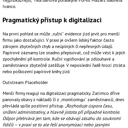
nejprůkaznější,“
říká daňová poradkyně Forvis Mazars Gabriela
Ivanco.
Pragmatický přístup k digitalizaci
Na první pohled se může „ruční“ evidence jízd jevit pro menší
firmu jako dostačující. V praxi je ovšem lidský faktor často
zdrojem zbytečných chyb a neúplných či nepřesných údajů.
Papírové záznamy lze snadno přepisovat, což může vést k jejich
zpochybnění při kontrole. Ruční vyplňování je zdlouhavé a
zaměstnance zbytečně zatěžuje. V neposlední řadě hrozí ztráta
nebo poškození papírové knihy jízd.
Outstream Placeholder
Menší firmy reagují na digitalizaci pragmaticky. Zatímco dříve
panovaly obavy z nákladů či z „monitoringu“ zaměstnanců, dnes
převládá spíše pozitivní přístup.
„Rozhoduje úspora času,
snížení administrativy, a hlavně jistota při případné kontrole.
Odpor přetrvává jen tam, kde se obávají zásahu do soukromí
řidičů – v praxi se to ale řeší anonymizací nebo jasnými