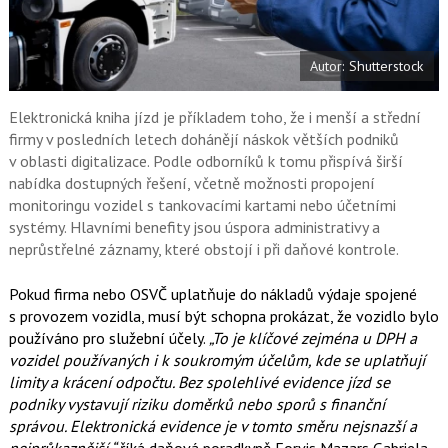
a
í
c
t
e
i
b
X
Autor: Shutterstock
o
o
k
u
Elektronická kniha jízd je příkladem toho, že i menší a střední
firmy v posledních letech dohánějí náskok větších podniků
v oblasti digitalizace. Podle odborníků k tomu přispívá širší
nabídka dostupných řešení, včetně možnosti propojení
monitoringu vozidel s tankovacími kartami nebo účetními
systémy. Hlavními benefity jsou úspora administrativy a
neprůstřelné záznamy, které obstojí i při daňové kontrole.
Pokud firma nebo OSVČ uplatňuje do nákladů výdaje spojené
s provozem vozidla, musí být schopna prokázat, že vozidlo bylo
používáno pro služební účely.
„To je klíčové zejména u DPH a
vozidel používaných i k soukromým účelům, kde se uplatňují
limity a krácení odpočtu. Bez spolehlivé evidence jízd se
podniky vystavují riziku doměrků nebo sporů s finanční
správou. Elektronická evidence je v tomto směru nejsnazší a