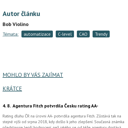
Autor článku
Bob Violino
Témata:
automatizace
C-level
CAO
Trendy
MOHLO BY VÁS ZAJÍMAT
KRÁTCE
4. 8.
Agentura Fitch potvrdila Česku rating AA-
Rating dluhu ČR na úrovni AA- potvrdila agentura Fitch. Zůstává tak na
stejné výši od srpna 2018, kdy došlo k jeho zlepšení. Současná známka
představuje lepší hodnocení, než jakého se od téže agentury dostává