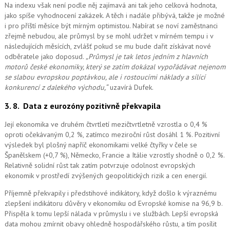
Na indexu však není podle něj zajímavá ani tak jeho celková hodnota,
jako spíše vyhodnocení zakázek. A těch i nadále přibývá, takže je možné
i pro příští měsíce být mírným optimistou. Nabírat se noví zaměstnanci
zřejmě nebudou, ale průmysl by se mohl udržet v mírném tempu i v
následujících měsících, zvlášť pokud se mu bude dařit získávat nové
odběratele jako doposud.
„Průmysl je tak letos jedním z hlavních
motorů české ekonomiky, který se zatím dokázal vypořádávat nejenom
se slabou evropskou poptávkou, ale i rostoucími náklady a sílící
konkurencí z dalekého východu,“
uzavírá Dufek.
3. 8.
Data z eurozóny pozitivně překvapila
Její ekonomika ve druhém čtvrtletí mezičtvrtletně vzrostla o 0,4 %
oproti očekávaným 0,2 %, zatímco meziroční růst dosáhl 1 %. Pozitivní
výsledek byl plošný napříč ekonomikami velké čtyřky v čele se
Španělskem (+0,7 %), Německo, Francie a Itálie vzrostly shodně o 0,2 %.
Relativně solidní růst tak zatím potvrzuje odolnost evropských
ekonomik v prostředí zvýšených geopolitických rizik a cen energií.
Příjemně překvapily i předstihové indikátory, když došlo k výraznému
zlepšení indikátoru důvěry v ekonomiku od Evropské komise na 96,9 b.
Přispěla k tomu lepší nálada v průmyslu i ve službách. Lepší evropská
data mohou zmírnit obavy ohledně hospodářského růstu, a tím posílit