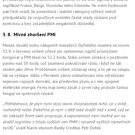
například Francii, Belgii, Slovinsku nebo Estonsku. Ve svém hodnocení
pak Fitch uvádí, že ponechává i stabilní ratingový výhled, neboť
předpokládá, že rozpočtové uvolnění české vlády zůstane pod
kontrolou a bez zásadnějších negativních důsledků.
3. 8.
Mírné zhoršení PMI
Minule dosáhl index nákupních manažerů čtyřletého maxima na úrovni
53,9, v červenci ovšem přece jen optimismus napříč průmyslem
korigoval a PMI klesl na 52,2 bodu. Stále ovšem zůstává v pozitivním
pásmu nad 50 body, což znamená pokračování růstu, i když ne tak
silném jako dříve. Problémem ovšem zůstávají ceny, a to jak na vstupu,
tak na výstupu. Válka v Perském zálivu odstartovala vlnu zdražování
nejenom ropných derivátů, ale především plynu a s ním spojené
elektrické energie. Firmy mají tento zásah z první ruky, protože častou
fungují na spotových cenách.
„Přehlédnout, že plyn nyní stojí skoro dvojnásobek toho, co v zimě,
rozhodně nelze. Elektřina je nyní v létě také dražší než v zimě, což se
do nákladů firem také propisuje. A zapomenout ne
ní možné
ani na
dražší logistiku z titulu vyšších cen PHM i výrazně vyšších námořních
tarifů,“
uvádí hlavní ekonom Banky Creditas Petr Dufek.