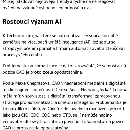
Musejí sledovat nejnovější trendy a rychle na ně reagovat,
ovšem na základě vyhodnocení přínosů a rizik.
Rostoucí význam AI
K technologiím, na které se automatizace v současné době
zaměřuje nejvíce, patří umělá inteligence (AI), jež spolu se
strojovým učením pomáhá firmám automatizovat a zlepšovat
procesy všeho druhu.
Problematika automatizace je natolik rozsáhlá, že samostatná
pozice CAO je proto zcela opodstatněná.
Podle Maxe Cheprasova, CAO v nadnárodní mediální a digitálně
marketingové společnosti Dentsu Aegis Network, by každá firma
měla mít v souvislosti s digitální transformací zpracovanou
strategii pro automatizaci a umělou inteligenci. Problematika je
to natolik rozsáhlá, že žádná z dosavadních manažerských rolí,
jako jsou CIO, CDO, COO nebo CTO, se jí nemůže naplno
věnovat vedle svých ostatních povinností. Samostatná pozice
CAO je proto zcela opodstatněná.