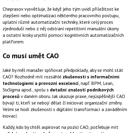
Cheprasov vysvětluje, že když jeho tým uvidí příležitost ke
zlepšení nebo optimalizaci některého pracovního postupu,
uplatní různé automatizační techniky, které celý proces
zjednoduší nebo z něj odstraní repetitivní manuální úkony
a ostatní kroky urychlí pomocí kognitivních automatizačních
platforem.
Co musí umět CAO
Jaké by měl manažer splňovat předpoklady, aby se mohl stát
CAO? Rozhodně mít rozsáhlé
zkušenosti s informačními
technologiemi a provozní excelencí
, např. BPM, Lean,
SixSigma apod., spolu s
detailní znalostí podnikových
procesů
v daném oboru. Jak ukazuje praxe, nejúspěšnější CAO
bývají ti, kteří se nebojí dělat či iniciovat organizační změny.
Velmi se hodí zkušenosti s digitální transformací a zaváděním
inovací.
Každý, kdo by chtěl aspirovat na pozici CAO, potřebuje mít