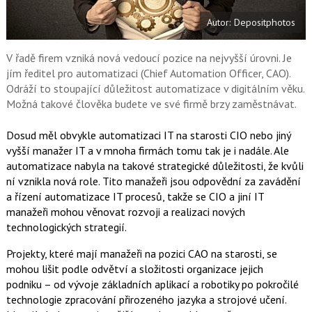
e
i
b
X
Autor: Depositphotos
o
o
k
u
V řadě firem vzniká nová vedoucí pozice na nejvyšší úrovni. Je
jím ředitel pro automatizaci (Chief Automation Officer, CAO).
Odráží to stoupající důležitost automatizace v digitálním věku.
Možná takové člověka budete ve své firmě brzy zaměstnávat.
Dosud měl obvykle automatizaci IT na starosti CIO nebo jiný
vyšší manažer IT a v mnoha firmách tomu tak je i nadále. Ale
automatizace nabyla na takové strategické důležitosti, že kvůli
ní vznikla nová role. Tito manažeři jsou odpovědní za zavádění
a řízení automatizace IT procesů, takže se CIO a jiní IT
manažeři mohou věnovat rozvoji a realizaci nových
technologických strategií.
Projekty, které mají manažeři na pozici CAO na starosti, se
mohou lišit podle odvětví a složitosti organizace jejich
podniku – od vývoje základních aplikací a robotiky po pokročilé
technologie zpracování přirozeného jazyka a strojové učení.