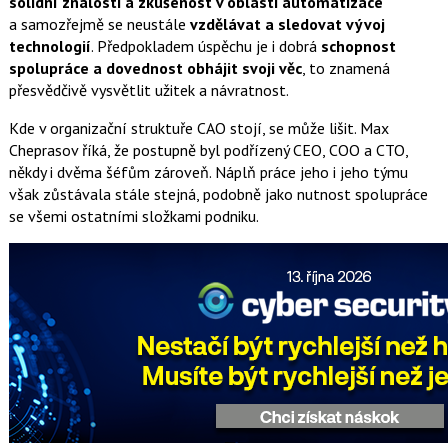
solidní znalosti a zkušenost v oblasti automatizace
a samozřejmě se neustále
vzdělávat a
sledovat vývoj
technologií
. Předpokladem úspěchu je i dobrá
schopnost
spolupráce a dovednost obhájit svoji věc
, to znamená
přesvědčivě vysvětlit užitek a návratnost.
Kde v organizační struktuře CAO stojí, se může lišit. Max
Cheprasov říká, že postupně byl podřízený CEO, COO a CTO,
někdy i dvěma šéfům zároveň. Náplň práce jeho i jeho týmu
však zůstávala stále stejná, podobně jako nutnost spolupráce
se všemi ostatními složkami podniku.