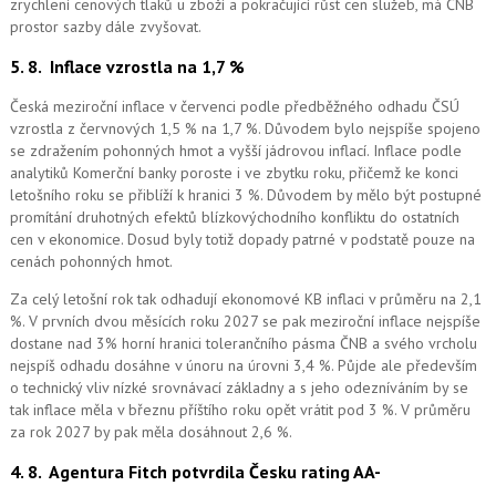
zrychlení cenových tlaků u zboží a pokračující růst cen služeb, má ČNB
prostor sazby dále zvyšovat.
5. 8.
Inflace vzrostla na 1,7 %
Česká meziroční inflace v červenci podle předběžného odhadu ČSÚ
vzrostla z červnových 1,5 % na 1,7 %. Důvodem bylo nejspíše spojeno
se zdražením pohonných hmot a vyšší jádrovou inflací. Inflace podle
analytiků Komerční banky poroste i ve zbytku roku, přičemž ke konci
letošního roku se přiblíží k hranici 3 %. Důvodem by mělo být postupné
promítání druhotných efektů blízkovýchodního konfliktu do ostatních
cen v ekonomice. Dosud byly totiž dopady patrné v podstatě pouze na
cenách pohonných hmot.
Za celý letošní rok tak odhadují ekonomové KB inflaci v průměru na 2,1
%. V prvních dvou měsících roku 2027 se pak meziroční inflace nejspíše
dostane nad 3% horní hranici tolerančního pásma ČNB a svého vrcholu
nejspíš odhadu dosáhne v únoru na úrovni 3,4 %. Půjde ale především
o technický vliv nízké srovnávací základny a s jeho odezníváním by se
tak inflace měla v březnu příštího roku opět vrátit pod 3 %. V průměru
za rok 2027 by pak měla dosáhnout 2,6 %.
4. 8.
Agentura Fitch potvrdila Česku rating AA-