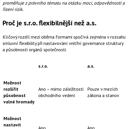
proměňuje z právního tématu na otázku moci, odpovědnosti a
řízení rizik.
Proč je s.r.o. flexibilnější než a.s.
Klíčový rozdíl mezi oběma formami spočívá zejména v rozsahu
smluvní flexibility při nastavování vnitřní governance struktury
a působnosti orgánů společnosti.
s.r.o.
a.s.
Možnost
rozšířit
Ano – mimo záležitosti
Pouze v mezích
působnost
obchodního vedení
zákona a stanov
valné hromady
Možnost
nastavit
Ano
Ano