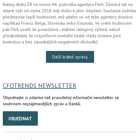
Rating dluhu ČR na úrovni AA- potvrdila agentura Fitch. Zůstává tak na
stejné výši od srpna 2018, kdy došlo k jeho zlepšení. Současná známka
představuje lepší hodnocení, než jakého se od téže agentury dostává
například Francii, Belgii, Slovinsku nebo Estonsku. Ve svém hodnocení
pak Fitch uvádí, že ponechává i stabilní ratingový výhled, neboť
předpokládá, že rozpočtové uvolnění české vlády zůstane pod
kontrolou a bez zásadnějších negativních důsledků.
Další krátké zprávy
CFOTRENDS NEWSLETTER
Objednejte si zdarma náš pravidelný informační newsletter se
souhrnem nejzajímavějších zpráv a článků.
OBJEDNAT