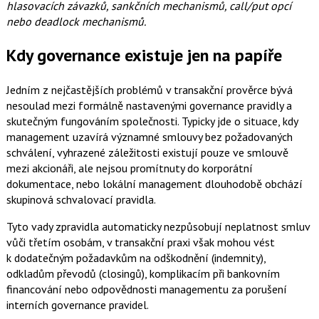
hlasovacích závazků, sankčních mechanismů, call/put opcí
nebo deadlock mechanismů.
Kdy governance existuje jen na papíře
Jedním z nejčastějších problémů v transakční prověrce bývá
nesoulad mezi formálně nastavenými governance pravidly a
skutečným fungováním společnosti. Typicky jde o situace, kdy
management uzavírá významné smlouvy bez požadovaných
schválení, vyhrazené záležitosti existují pouze ve smlouvě
mezi akcionáři, ale nejsou promítnuty do korporátní
dokumentace, nebo lokální management dlouhodobě obchází
skupinová schvalovací pravidla.
Tyto vady zpravidla automaticky nezpůsobují neplatnost smluv
vůči třetím osobám, v transakční praxi však mohou vést
k dodatečným požadavkům na odškodnění (indemnity),
odkladům převodů (closingů), komplikacím při bankovním
financování nebo odpovědnosti managementu za porušení
interních governance pravidel.