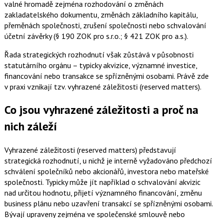
valné hromadě zejména rozhodování o změnách
zakladatelského dokumentu, změnách základního kapitálu,
přeměnách společnosti, zrušení společnosti nebo schvalování
účetní závěrky (§ 190 ZOK pro s.r.o.; § 421 ZOK pro a.s.).
Řada strategických rozhodnutí však zůstává v působnosti
statutárního orgánu – typicky akvizice, významné investice,
financování nebo transakce se spřízněnými osobami. Právě zde
v praxi vznikají tzv. vyhrazené záležitosti (reserved matters).
Co jsou vyhrazené záležitosti a proč na
nich záleží
Vyhrazené záležitosti (reserved matters) představují
strategická rozhodnutí, u nichž je interně vyžadováno předchozí
schválení společníků nebo akcionářů, investora nebo mateřské
společnosti. Typicky může jít například o schvalování akvizic
nad určitou hodnotu, přijetí významného financování, změnu
business plánu nebo uzavření transakcí se spřízněnými osobami.
Bývají upraveny zejména ve společenské smlouvě nebo