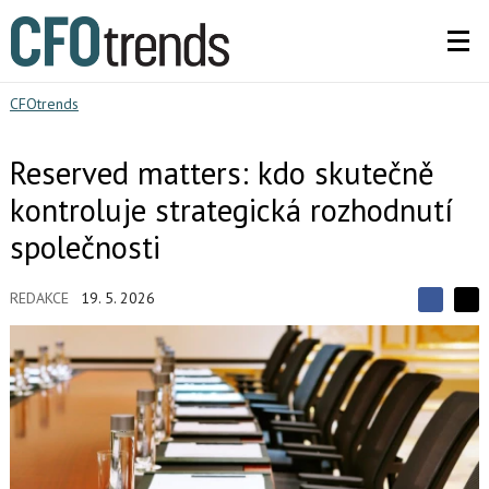
CFOtrends
Reserved matters: kdo skutečně
kontroluje strategická rozhodnutí
společnosti
REDAKCE
19. 5. 2026
S
S
S
d
d
d
í
í
í
l
l
e
e
l
j
j
t
e
t
e
e
t
n
n
a
a
F
s