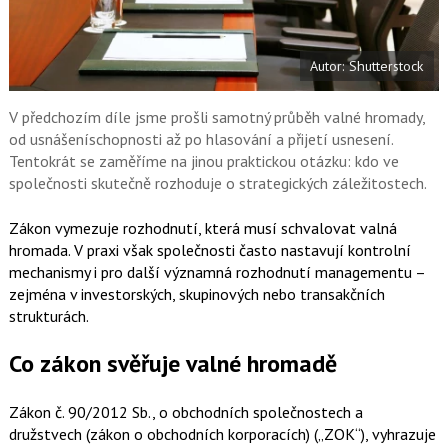
a
í
c
t
e
i
b
X
Autor: Shutterstock
o
o
k
u
V předchozím díle jsme prošli samotný průběh valné hromady,
od usnášeníschopnosti až po hlasování a přijetí usnesení.
Tentokrát se zaměříme na jinou praktickou otázku: kdo ve
společnosti skutečně rozhoduje o strategických záležitostech.
Zákon vymezuje rozhodnutí, která musí schvalovat valná
hromada. V praxi však společnosti často nastavují kontrolní
mechanismy i pro další významná rozhodnutí managementu –
zejména v investorských, skupinových nebo transakčních
strukturách.
Co zákon svěřuje valné hromadě
Zákon č. 90/2012 Sb., o obchodních společnostech a
družstvech (zákon o obchodních korporacích) („ZOK“), vyhrazuje