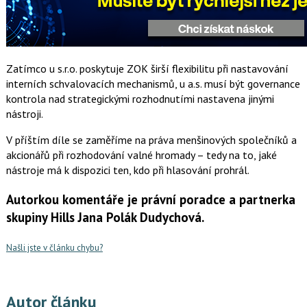
Zatímco u s.r.o. poskytuje ZOK širší flexibilitu při nastavování
interních schvalovacích mechanismů, u a.s. musí být governance
kontrola nad strategickými rozhodnutími nastavena jinými
nástroji.
V příštím díle se zaměříme na práva menšinových společníků a
akcionářů při rozhodování valné hromady – tedy na to, jaké
nástroje má k dispozici ten, kdo při hlasování prohrál.
Autorkou komentáře je právní poradce a partnerka
skupiny Hills Jana Polák Dudychová.
Našli jste v článku chybu?
Autor článku