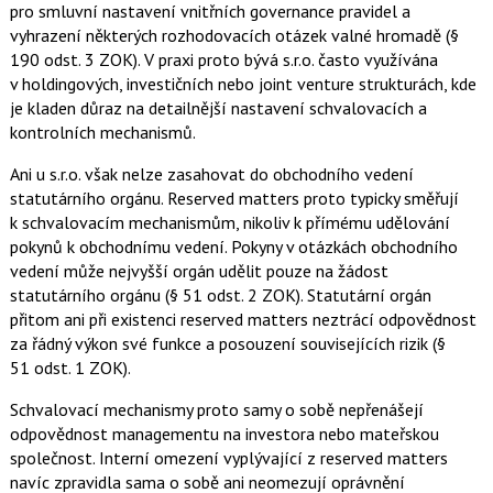
pro smluvní nastavení vnitřních governance pravidel a
vyhrazení některých rozhodovacích otázek valné hromadě (§
190 odst. 3 ZOK). V praxi proto bývá s.r.o. často využívána
v holdingových, investičních nebo joint venture strukturách, kde
je kladen důraz na detailnější nastavení schvalovacích a
kontrolních mechanismů.
Ani u s.r.o. však nelze zasahovat do obchodního vedení
statutárního orgánu. Reserved matters proto typicky směřují
k schvalovacím mechanismům, nikoliv k přímému udělování
pokynů k obchodnímu vedení. Pokyny v otázkách obchodního
vedení může nejvyšší orgán udělit pouze na žádost
statutárního orgánu (§ 51 odst. 2 ZOK). Statutární orgán
přitom ani při existenci reserved matters neztrácí odpovědnost
za řádný výkon své funkce a posouzení souvisejících rizik (§
51 odst. 1 ZOK).
Schvalovací mechanismy proto samy o sobě nepřenášejí
odpovědnost managementu na investora nebo mateřskou
společnost. Interní omezení vyplývající z reserved matters
navíc zpravidla sama o sobě ani neomezují oprávnění