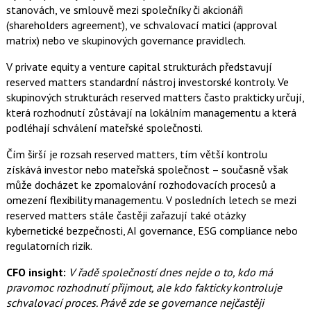
stanovách, ve smlouvě mezi společníky či akcionáři
(shareholders agreement), ve schvalovací matici (approval
matrix) nebo ve skupinových governance pravidlech.
V private equity a venture capital strukturách představují
reserved matters standardní nástroj investorské kontroly. Ve
skupinových strukturách reserved matters často prakticky určují,
která rozhodnutí zůstávají na lokálním managementu a která
podléhají schválení mateřské společnosti.
Čím širší je rozsah reserved matters, tím větší kontrolu
získává investor nebo mateřská společnost – současně však
může docházet ke zpomalování rozhodovacích procesů a
omezení flexibility managementu.
V posledních letech se mezi
reserved matters stále častěji zařazují také otázky
kybernetické bezpečnosti, AI governance, ESG compliance nebo
regulatorních rizik.
CFO insight:
V řadě společností dnes nejde o to, kdo má
pravomoc rozhodnutí přijmout, ale kdo fakticky kontroluje
schvalovací proces. Právě zde se governance nejčastěji