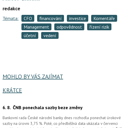
redakce
Témata:
CFO
financování
investice
Komentáře
Management
odpovědnost
řízení rizik
účetní
vedení
MOHLO BY VÁS ZAJÍMAT
KRÁTCE
6. 8.
ČNB ponechala sazby beze změny
Bankovní rada České národní banky dnes rozhodla ponechat úrokové
sazby na úrovni 3,75 %. Poté, co předběžná data ukázala v červenci