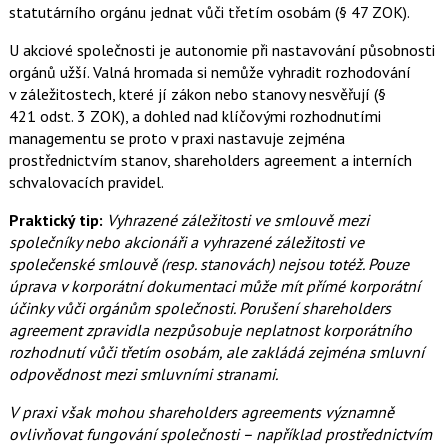
statutárního orgánu jednat vůči třetím osobám (§ 47 ZOK).
U akciové společnosti je autonomie při nastavování působnosti
orgánů užší. Valná hromada si nemůže vyhradit rozhodování
v záležitostech, které jí zákon nebo stanovy nesvěřují (§
421 odst. 3 ZOK), a dohled nad klíčovými rozhodnutími
managementu se proto v praxi nastavuje zejména
prostřednictvím stanov, shareholders agreement a interních
schvalovacích pravidel.
Praktický tip:
Vyhrazené záležitosti ve smlouvě mezi
společníky nebo akcionáři a vyhrazené záležitosti ve
společenské smlouvě (resp. stanovách) nejsou totéž. Pouze
úprava v korporátní dokumentaci může mít přímé korporátní
účinky vůči orgánům společnosti. Porušení shareholders
agreement zpravidla nezpůsobuje neplatnost korporátního
rozhodnutí vůči třetím osobám, ale zakládá zejména smluvní
odpovědnost mezi smluvními stranami.
V praxi však mohou shareholders agreements významně
ovlivňovat fungování společnosti – například prostřednictvím