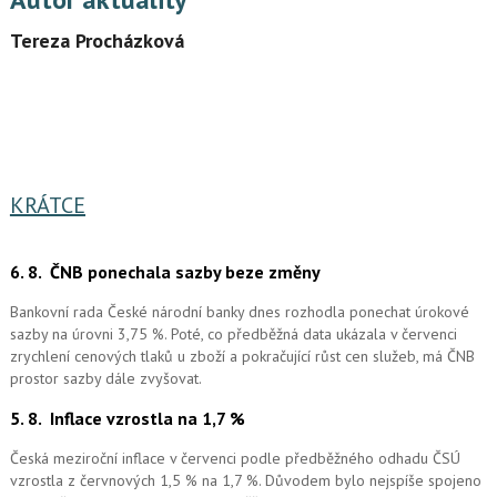
Tereza Procházková
KRÁTCE
6. 8.
ČNB ponechala sazby beze změny
Bankovní rada České národní banky dnes rozhodla ponechat úrokové
sazby na úrovni 3,75 %. Poté, co předběžná data ukázala v červenci
zrychlení cenových tlaků u zboží a pokračující růst cen služeb, má ČNB
prostor sazby dále zvyšovat.
5. 8.
Inflace vzrostla na 1,7 %
Česká meziroční inflace v červenci podle předběžného odhadu ČSÚ
vzrostla z červnových 1,5 % na 1,7 %. Důvodem bylo nejspíše spojeno