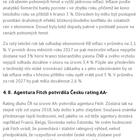
se zdražením pohonných hmot a vyšší jádrovou inflací. Inflace podle
analytiků Komerční banky poroste i ve zbytku roku, přičemž ke konci
letošního roku se přiblíží k hranici 3 %. Důvodem by mělo být postupné
promítání druhotných efektů blízkovýchodního konfliktu do ostatních
cen v ekonomice. Dosud byly totiž dopady patrné v podstatě pouze na
cenách pohonných hmot.
Za celý letošní rok tak odhadují ekonomové KB inflaci v průměru na 2,1
%. V prvních dvou měsících roku 2027 se pak meziroční inflace nejspíše
dostane nad 3% horní hranici tolerančního pásma ČNB a svého vrcholu
nejspíš odhadu dosáhne v únoru na úrovni 3,4 %. Půjde ale především
o technický vliv nízké srovnávací základny a s jeho odezníváním by se
tak inflace měla v březnu příštího roku opět vrátit pod 3 %. V průměru
za rok 2027 by pak měla dosáhnout 2,6 %.
4. 8.
Agentura Fitch potvrdila Česku rating AA-
Rating dluhu ČR na úrovni AA- potvrdila agentura Fitch. Zůstává tak na
stejné výši od srpna 2018, kdy došlo k jeho zlepšení. Současná známka
představuje lepší hodnocení, než jakého se od téže agentury dostává
například Francii, Belgii, Slovinsku nebo Estonsku. Ve svém hodnocení
pak Fitch uvádí, že ponechává i stabilní ratingový výhled, neboť
předpokládá, že rozpočtové uvolnění české vlády zůstane pod