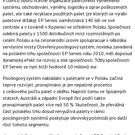
v tomto oboru včetně organizace paletového výměnného
e
i
b
X
systému, obchodování, výměny, logistiky a oprav poškozených
o
palet, ale také recyklace použitých palet (ze kterých se vyrábí
o
k
paletové držáky). EP Serwis zaměstnává 140 lidí ve své
u
centrále a v továrně v Kozienici ve středním Polsku. Společnost
odebírá palety z 1500 distribučních míst rozmístěných po
celém Polsku a na celonárodní úrovni spolupracuje s několika
servisními místy Otevřený poolingový systém, novinka zavedená
na polském trhu společností EP Serwis roku 2010, měl doposud
dynamický efekt na rozvoj a zisk společnosti. Tržby společnosti
EP Serwis se nyní blíží hodnotě 10 milionů eur.
Poolingový systém nakládání s paletami se v Polsku začíná
teprve rozvíjet, pronajímáno je jen nepatrné procento
z celkového počtu palet v oběhu. Naproti tomu ve Spojených
státech, Austrálii a západní Evropě činí podíl takto
pronajímaných palet více než 50 %. Skutečnost, že převážná
část polského trhu dosud nevyužívá palety v rámci
poolingových systémů poskytuje obrovský potenciál pro další
růst tohoto segmentu.