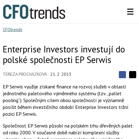
CFOtrends
Enterprise Investors investují do
polské společnosti EP Serwis
TEREZA PROCHÁZKOVÁ
21. 2. 2013
S
S
S
d
d
d
EP Serwis využije získané finance na rozvoj služeb v oblasti
í
í
í
jednotného paletového výměnného systému (tzv. „pallet
l
l
e
e
pooling“). Společným cílem obou společností je významně
l
j
j
posílit během investičního období Enterprise Investors tržní
t
e
t
e
e
pozici EP Serwis.
t
n
n
a
a
Společnost EP Serwis působí na polském trhu dřevěných palet
F
s
a
í
od roku 2000. V současné době nabízí komplexní služby
c
t