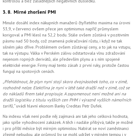
kontrolou a bez zásadnějších negativních důsledků.
3. 8.
Mírné zhoršení PMI
Minule dosáhl index nákupních manažerů čtyřletého maxima na úrovni
53,9, v červenci ovšem přece jen optimismus napříč průmyslem
korigoval a PMI klesl na 52,2 bodu. Stále ovšem zůstává v pozitivním
pásmu nad 50 body, což znamená pokračování růstu, i když ne tak
silném jako dříve. Problémem ovšem zůstávají ceny, a to jak na vstupu,
tak na výstupu. Válka v Perském zálivu odstartovala vlnu zdražování
nejenom ropných derivátů, ale především plynu a s ním spojené
elektrické energie. Firmy mají tento zásah z první ruky, protože častou
fungují na spotových cenách.
„Přehlédnout, že plyn nyní stojí skoro dvojnásobek toho, co v zimě,
rozhodně nelze. Elektřina je nyní v létě také dražší než v zimě, což se
do nákladů firem také propisuje. A zapomenout ne
ní možné
ani na
dražší logistiku z titulu vyšších cen PHM i výrazně vyšších námořních
tarifů,“
uvádí hlavní ekonom Banky Creditas Petr Dufek.
Na indexu však není podle něj zajímavá ani tak jeho celková hodnota,
jako spíše vyhodnocení zakázek. A těch i nadále přibývá, takže je možné
i pro příští měsíce být mírným optimistou. Nabírat se noví zaměstnanci
zřejmě nebudou, ale průmysl by se mohl udržet v mírném tempu i v