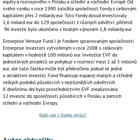
equity a rozvojového v Polsku a střední a východní Evropě. Od
svého vzniku v roce 1990 založila společnost fondy s celkovým
kapitálem přes 2 miliardy eur. Tyto fondy dosud investovaly
1,6 miliard eur do 129 společností z různých odvětví, přičemž
96 investic bylo ukončeno s hrubým výnosem 1,8 miliardy eur.
Enterprise Venture Fund I je fondem spravovaným společností
Enterprise Investors vytvořeným v roce 2008 s celkovým
kapitálem v hodnotě 100 milionů eur. Investice EVF do
jednotlivých projektů se pohybují v rozmezí mezi 1 až 5 milionů
eur, ale tato částka může být překročena, pokud se jedná
o atraktivní investici. Fond financuje expanzi malých a středně
velkých podniků působících v nejrůznějších odvětvích.
K dnešnímu dni bylo prostřednictvím EVF zrealizováno
12 investic do společností působících v Polsku a zemích
střední a východní Evropy.
Našli jste v článku chybu?
Autor aktuality