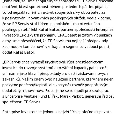
„Jsme rádi, že jsme spojili síly se společností EP Serwis. Všechna
opatření, která společnost během posledních pár let přijala, a
to od nejzákladnějších aktivit spojených s výrobou palet až
k poskytování inovativních poolingových služeb, vedla k tomu,
že se EP Serwis stal lídrem na polském trhu otevřeného
poolingu palet,“ řekl Rafał Bator, partner společnosti Enterprise
Investors. „Polský trh pronájmu EPAL palet je zatím v plenkách
a my jsme přesvědčeni, že EP Serwis má nejlepší předpoklady
zaujmout v tomto nově vznikajícím segmentu vedoucí pozici,“
dodal Rafał Bator.
„EP Serwis chce výrazně urychlit svůj růst prostřednictvím
investice do rozvoje systémů a rozšíření kapacity palet, což
vnímáme jako hlavní předpoklady pro další získávání nových
zákazníků. Naším cílem bylo nalezení partnera, který nám nejen
poskytne potřebný kapitál, ale který nás rovněž podpoří svým
dodatečným know-how. Proto jsme se rozhodli pro spolupráci
s Enterprise Venture Fund I,“ řekl Marek Parkot, generální ředitel
společnosti EP Serwis.
Enterprise Investors je jednou z největších společností private