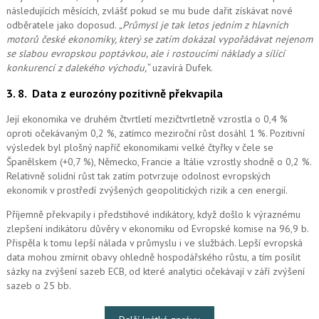
následujících měsících, zvlášť pokud se mu bude dařit získávat nové
odběratele jako doposud.
„Průmysl je tak letos jedním z hlavních
motorů české ekonomiky, který se zatím dokázal vypořádávat nejenom
se slabou evropskou poptávkou, ale i rostoucími náklady a sílící
konkurencí z dalekého východu,“
uzavírá Dufek.
3. 8.
Data z eurozóny pozitivně překvapila
Její ekonomika ve druhém čtvrtletí mezičtvrtletně vzrostla o 0,4 %
oproti očekávaným 0,2 %, zatímco meziroční růst dosáhl 1 %. Pozitivní
výsledek byl plošný napříč ekonomikami velké čtyřky v čele se
Španělskem (+0,7 %), Německo, Francie a Itálie vzrostly shodně o 0,2 %.
Relativně solidní růst tak zatím potvrzuje odolnost evropských
ekonomik v prostředí zvýšených geopolitických rizik a cen energií.
Příjemně překvapily i předstihové indikátory, když došlo k výraznému
zlepšení indikátoru důvěry v ekonomiku od Evropské komise na 96,9 b.
Přispěla k tomu lepší nálada v průmyslu i ve službách. Lepší evropská
data mohou zmírnit obavy ohledně hospodářského růstu, a tím posílit
sázky na zvýšení sazeb ECB, od které analytici očekávají v září zvýšení
sazeb o 25 bb.