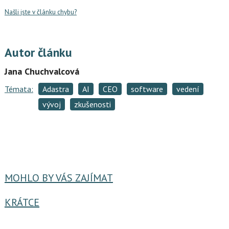
Našli jste v článku chybu?
Autor článku
Jana Chuchvalcová
Témata:
Adastra
AI
CEO
software
vedení
vývoj
zkušenosti
MOHLO BY VÁS ZAJÍMAT
KRÁTCE