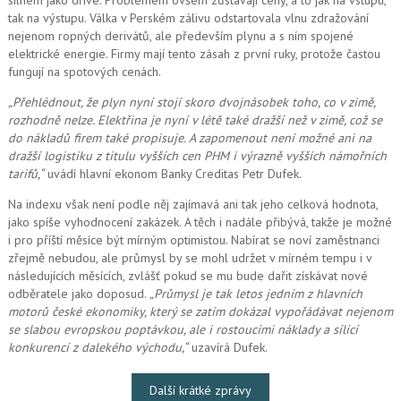
tak na výstupu. Válka v Perském zálivu odstartovala vlnu zdražování
nejenom ropných derivátů, ale především plynu a s ním spojené
elektrické energie. Firmy mají tento zásah z první ruky, protože častou
fungují na spotových cenách.
„Přehlédnout, že plyn nyní stojí skoro dvojnásobek toho, co v zimě,
rozhodně nelze. Elektřina je nyní v létě také dražší než v zimě, což se
do nákladů firem také propisuje. A zapomenout ne
ní možné
ani na
dražší logistiku z titulu vyšších cen PHM i výrazně vyšších námořních
tarifů,“
uvádí hlavní ekonom Banky Creditas Petr Dufek.
Na indexu však není podle něj zajímavá ani tak jeho celková hodnota,
jako spíše vyhodnocení zakázek. A těch i nadále přibývá, takže je možné
i pro příští měsíce být mírným optimistou. Nabírat se noví zaměstnanci
zřejmě nebudou, ale průmysl by se mohl udržet v mírném tempu i v
následujících měsících, zvlášť pokud se mu bude dařit získávat nové
odběratele jako doposud.
„Průmysl je tak letos jedním z hlavních
motorů české ekonomiky, který se zatím dokázal vypořádávat nejenom
se slabou evropskou poptávkou, ale i rostoucími náklady a sílící
konkurencí z dalekého východu,“
uzavírá Dufek.
Další krátké zprávy