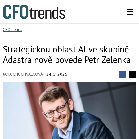
CFOtrends
Strategickou oblast AI ve skupině
Adastra nově povede Petr Zelenka
JANA CHUCHVALCOVÁ
24. 5. 2026
S
S
S
d
d
d
í
í
í
l
l
e
e
l
j
j
t
e
t
e
e
t
n
n
a
a
F
s
a
í
c
t