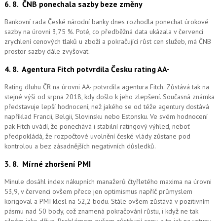
6. 8.
ČNB ponechala sazby beze změny
Bankovní rada České národní banky dnes rozhodla ponechat úrokové
sazby na úrovni 3,75 %. Poté, co předběžná data ukázala v červenci
zrychlení cenových tlaků u zboží a pokračující růst cen služeb, má ČNB
prostor sazby dále zvyšovat.
4. 8.
Agentura Fitch potvrdila Česku rating AA-
Rating dluhu ČR na úrovni AA- potvrdila agentura Fitch. Zůstává tak na
stejné výši od srpna 2018, kdy došlo k jeho zlepšení. Současná známka
představuje lepší hodnocení, než jakého se od téže agentury dostává
například Francii, Belgii, Slovinsku nebo Estonsku. Ve svém hodnocení
pak Fitch uvádí, že ponechává i stabilní ratingový výhled, neboť
předpokládá, že rozpočtové uvolnění české vlády zůstane pod
kontrolou a bez zásadnějších negativních důsledků.
3. 8.
Mírné zhoršení PMI
Minule dosáhl index nákupních manažerů čtyřletého maxima na úrovni
53,9, v červenci ovšem přece jen optimismus napříč průmyslem
korigoval a PMI klesl na 52,2 bodu. Stále ovšem zůstává v pozitivním
pásmu nad 50 body, což znamená pokračování růstu, i když ne tak
silném jako dříve. Problémem ovšem zůstávají ceny, a to jak na vstupu,