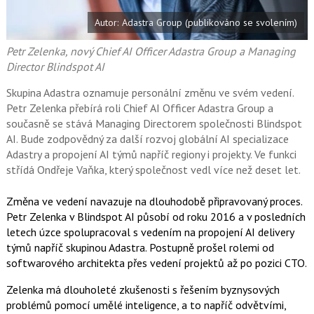
e
i
b
X
Autor: Adastra Group (publikováno se svolením)
o
o
k
Petr Zelenka, nový Chief AI Officer Adastra Group a Managing
u
Director Blindspot AI
Skupina Adastra oznamuje personální změnu ve svém vedení.
Petr Zelenka přebírá roli Chief AI Officer Adastra Group a
současně se stává Managing Directorem společnosti Blindspot
AI. Bude zodpovědný za další rozvoj globální AI specializace
Adastry a propojení AI týmů napříč regiony i projekty. Ve funkci
střídá Ondřeje Vaňka, který společnost vedl více než deset let.
Změna ve vedení navazuje na dlouhodobě připravovaný proces.
Petr Zelenka v Blindspot AI působí od roku 2016 a v posledních
letech úzce spolupracoval s vedením na propojení AI delivery
týmů napříč skupinou Adastra. Postupně prošel rolemi od
softwarového architekta přes vedení projektů až po pozici CTO.
Zelenka má dlouholeté zkušenosti s řešením byznysových
problémů pomocí umělé inteligence, a to napříč odvětvími,