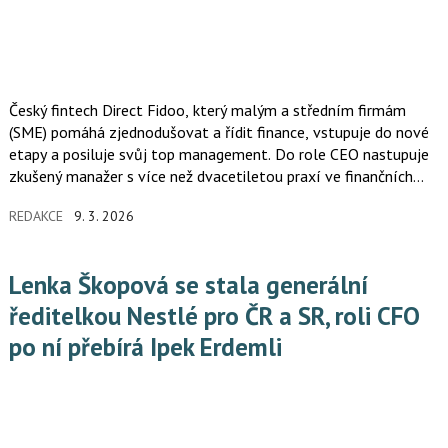
Český fintech Direct Fidoo, který malým a středním firmám
(SME) pomáhá zjednodušovat a řídit finance, vstupuje do nové
etapy a posiluje svůj top management. Do role CEO nastupuje
zkušený manažer s více než dvacetiletou praxí ve finančních
službách, bankovnictví a řízení SME segmentu Martin Vakoč.
REDAKCE
9. 3. 2026
Jeho hlavním cílem je proměnit Fidoo v plnohodnotnou finanční
platformu pro malé a střední firmy z celé Evropy.
Lenka Škopová se stala generální
ředitelkou Nestlé pro ČR a SR, roli CFO
po ní přebírá Ipek Erdemli