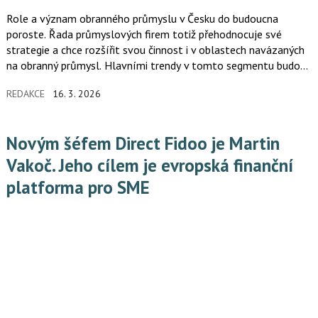
Role a význam obranného průmyslu v Česku do budoucna
poroste. Řada průmyslových firem totiž přehodnocuje své
strategie a chce rozšířit svou činnost i v oblastech navázaných
na obranný průmysl. Hlavními trendy v tomto segmentu budou
digitalizace a modernizace, boj proti hybridním hrozbám i rozvoj
REDAKCE
16. 3. 2026
dronů a autonomní techniky.
Novým šéfem Direct Fidoo je Martin
Vakoč. Jeho cílem je evropská finanční
platforma pro SME