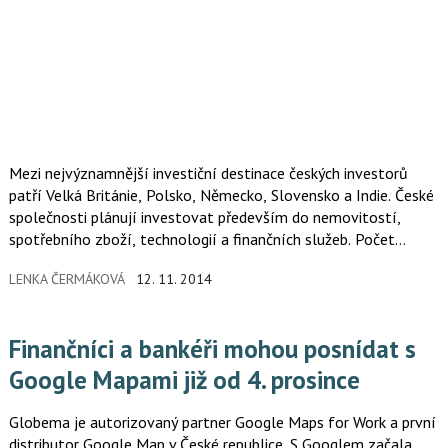
Mezi nejvýznamnější investiční destinace českých investorů
patří Velká Británie, Polsko, Německo, Slovensko a Indie. České
společnosti plánují investovat především do nemovitostí,
spotřebního zboží, technologií a finančních služeb. Počet
společností, které během následujících dvanácti měsíců plánují
LENKA ČERMÁKOVÁ
12. 11. 2014
nějakou transakci, je třikrát vyšší než před dvěma roky. Více než
polovina (58 %) tuzemských respondentů je přesvědčena, že
česká ekonomika oživuje, což přispěje k zintenzivnění transakční
Finančníci a bankéři mohou posnídat s
aktivity. Po pětiletém propadu zájem o fúze a akvizice díky
ekonomické a cenové stabilitě ožívá.
Google Mapami již od 4. prosince
Globema je autorizovaný partner Google Maps for Work a první
distributor Google Map v České republice. S Googlem začala