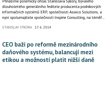
Přinášíme polemický ohlas Stanislava Sýkory, bývalého
dlouholetého generálního ředitele producenta podnikových
informačních systémů ERP, společnosti Asseco Solutions, a
nyní spolumajitele společnosti Inspirie Consulting, na téměř
stejnojmennou stať Ireny Prášilové ze společnosti Merck Sharp
STANISLAV SÝKORA
17. 6. 2014
& Dohme, která je přesvědčena, že finanční ředitel je pro
nákupy podnikového softwaru osobou nejpovolanější.
CEO baží po reformě mezinárodního
daňového systému, balancují mezi
etikou a možností platit nižší daně