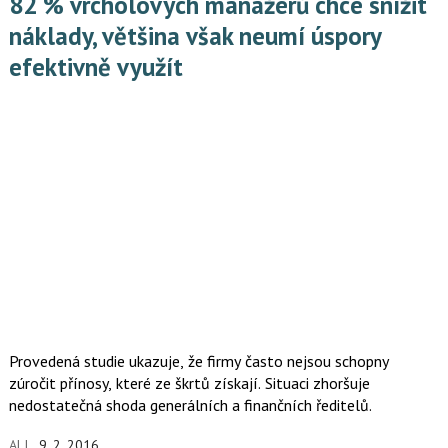
82 % vrcholových manažerů chce snížit
náklady, většina však neumí úspory
efektivně využít
Provedená studie ukazuje, že firmy často nejsou schopny
zúročit přínosy, které ze škrtů získají. Situaci zhoršuje
nedostatečná shoda generálních a finančních ředitelů.
ALI
9. 2. 2016