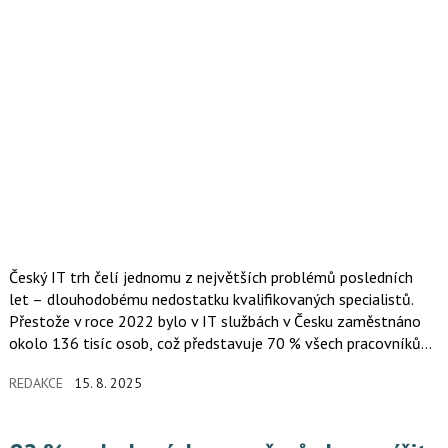
Český IT trh čelí jednomu z největších problémů posledních
let – dlouhodobému nedostatku kvalifikovaných specialistů.
Přestože v roce 2022 bylo v IT službách v Česku zaměstnáno
okolo 136 tisíc osob, což představuje 70 % všech pracovníků
v tomto odvětví, firmy zoufale hledají nové talenty. A právě
REDAKCE
15. 8. 2025
v tomto bodě přichází na scénu umělá inteligence.