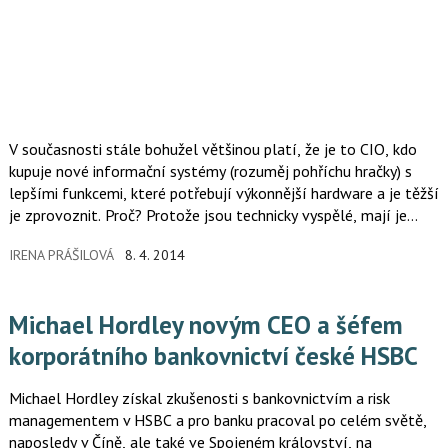
V současnosti stále bohužel většinou platí, že je to CIO, kdo
kupuje nové informační systémy (rozuměj pohříchu hračky) s
lepšími funkcemi, které potřebují výkonnější hardware a je těžší
je zprovoznit. Proč? Protože jsou technicky vyspělé, mají je
ostatní společnosti, nebo proto, že si myslí, že jsou potřeba.
IRENA PRÁŠILOVÁ
8. 4. 2014
Naproti tomu CFO pořizuje nástroje, které mu umožní lepší
fungování finančních a firemních procesů a pečlivě zvažuje jako
dobrý hospodář návratnost vydaných peněz.
Michael Hordley novým CEO a šéfem
korporátního bankovnictví české HSBC
Michael Hordley získal zkušenosti s bankovnictvím a risk
managementem v HSBC a pro banku pracoval po celém světě,
naposledy v Číně, ale také ve Spojeném království, na