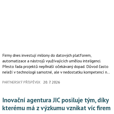
Firmy dnes investují miliony do datových platforem,
automatizace a nástrojů využívajících umělou inteligenci.
Přesto řada projektů nepřináší očekávaný dopad. Důvod často
neleží v technologii samotné, ale v nedostatku kompetencí na
straně managementu i zaměstnanců. Schopnost pracovat
PARTNERSKÝ PŘÍSPĚVEK
20. 7. 2026
s daty, rozumět možnostem AI a efektivně propojit byznys s IT
se stává jedním z klíčových faktorů firemní výkonnosti.
Vzdělávání v této oblasti tak přestává být benefitem a stává
Inovační agentura JIC posiluje tým, díky
se strategickou investicí.
kterému má z výzkumu vznikat víc firem