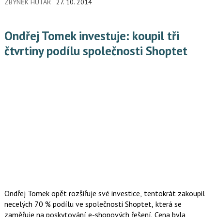
ZBYNĚK HUTAR
27. 10. 2014
činnost daňové Kobry. V průzkumu, který se týkal tří
předchozích let, odpovídalo na otázky Mazars 102
respondentů, kteří v českých firmách zastávají posty výkonných
Ondřej Tomek investuje: koupil tři
a finančních ředitelů.
čtvrtiny podílu společnosti Shoptet
Ondřej Tomek opět rozšiřuje své investice, tentokrát zakoupil
necelých 70 % podílu ve společnosti Shoptet, která se
zaměřuje na poskytování e-shopových řešení. Cena byla