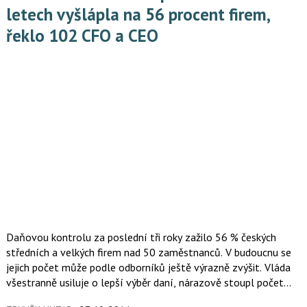
letech vyšlápla na 56 procent firem,
řeklo 102 CFO a CEO
Daňovou kontrolu za poslední tři roky zažilo 56 % českých
středních a velkých firem nad 50 zaměstnanců. V budoucnu se
jejich počet může podle odborníků ještě výrazně zvýšit. Vláda
všestranně usiluje o lepší výběr daní, nárazově stoupl počet
finančních kontrolorů v hlavním městě, naplno se rozbíhá