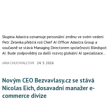
Skupina Adastra oznamuje personální změnu ve svém vedení.
Petr Zelenka přebírá roli Chief AI Officer Adastra Group a
současně se stává Managing Directorem společnosti Blindspot
AI. Bude zodpovědný za další rozvoj globální AI specializace
Adastry a propojení AI týmů napříč regiony i projekty. Ve funkci
JANA CHUCHVALCOVÁ
24. 5. 2026
střídá Ondřeje Vaňka, který společnost vedl více než deset let.
Novým CEO Bezvavlasy.cz se stává
Nicolas Eich, dosavadní manažer e-
commerce divize