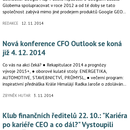
Globema spolupracovat v roce 2012 a od té doby se tato
společnost zabývá mimo jiné prodejem produktů Google GEO
(Google Maps…
REDAKCE
12. 11. 2014
Nová konference CFO Outlook se koná
již 4. 12. 2014
Co vás na akci čeká? ● Rekapitulace 2014 a prognózy
vývoje 2015+, ● oborové kulaté stoly: ENERGETIKA,
AUTOMOTIVE, STAVEBNICTVÍ, PRŮMYSL, ● večerní program:
inspirativní přednáška Krále Himalájí Radka Jaroše o zdolávání
těch nejvyšších vrcholů a…
ZBYNĚK HUTAR
3. 11. 2014
Klub finančních ředitelů 22. 10.: "Kariéra
po kariéře CEO a co dál?" Vystoupili