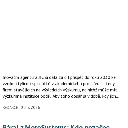
Inovační agentura JIC si dala za cíl přispět do roku 2030 ke
vzniku čtyřiceti spin-offů z akademického prostředí – tedy
firem stavějících na výsledcích výzkumu, na nichž může mít
výzkumná instituce podíl. Aby toho dosáhla v době, kdy jich
v celém Česku vzniká kolem deseti ročně, buduje k tomu tým a
REDAKCE
20. 7. 2026
síť lidí, kteří firmy z výzkumu sami stavěli. Nejnověji tým
podpory spin-offů posílil Martin Zadražil, bývalý COO a člen
představenstva společnosti Tescan, světového výrobce
Páral z MoroSystems: Kdo nezačne
elektronových mikroskopů.