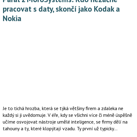
pracovat s daty, skončí jako Kodak a
Nokia
Je to tichá hrozba, která se týká většiny firem a zdaleka ne
každý si ji uvědomuje. V éře, kdy se všichni více či méně úspěšně
učíme osvojovat nástroje umělé inteligence, se firmy dělí na
tahouny a ty, které klopýtají vzadu. Ty první už typicky
nastavují, jak fungovat efektivněji a vytěžovat vlastní data pro