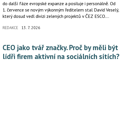
do další fáze evropské expanze a posiluje i personálně. Od
1. července se novým výkonným ředitelem stal David Veselý,
který dosud vedl divizi zelených projektů v ČEZ ESCO.
Dosavadní šéf firmy Ondřej Vodsloň se v rámci holdingu
REDAKCE
13. 7. 2026
přesouvá do role lídra pro rozvoj developerských aktivit,
investic a asset managementu.
CEO jako tvář značky. Proč by měli být
lídři firem aktivní na sociálních sítích?