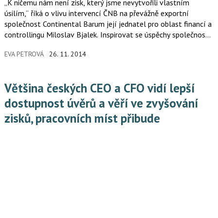
„K ničemu nám není zisk, který jsme nevytvořili vlastním
úsilím,“ říká o vlivu intervencí ČNB na převážně exportní
společnost Continental Barum její jednatel pro oblast financí a
controllingu Miloslav Bjalek. Inspirovat se úspěchy společnosti
Continental Barum a případně se poučit z jejích chyb budete
EVA PETROVÁ
26. 11. 2014
moci na konferenci CFO Outlook, která se koná 4. prosince
2014 v pražském hotelu Holiday Inn.
Většina českých CEO a CFO vidí lepší
dostupnost úvěrů a věří ve zvyšování
zisků, pracovních míst přibude