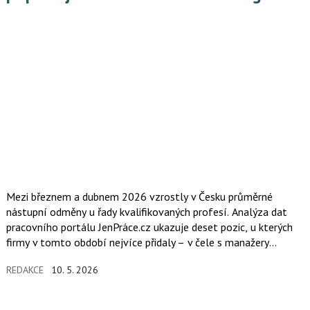
Mezi březnem a dubnem 2026 vzrostly v Česku průměrné
nástupní odměny u řady kvalifikovaných profesí. Analýza dat
pracovního portálu JenPráce.cz ukazuje deset pozic, u kterých
firmy v tomto období nejvíce přidaly – v čele s manažery
kvality, jejichž průměrná nástupní mzda se zvýšila téměř
REDAKCE
10. 5. 2026
o pětinu, a finančními specialisty či controllingem.