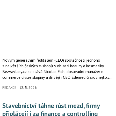
Novým generálním ředitelem (CEO) společnosti jednoho
z největších českých e-shopů v oblasti beauty a kosmetiky
Bezvavlasy.cz se stává Nicolas Eich, dosavadní manažer e-
commerce divize skupiny a dřívější CEO Edenred či srovnejto.cz.
V pozici nahrazuje Jiřího Hendrycha, který krátce po svém
REDAKCE
12. 5. 2026
nástupu rezignoval z vážných osobních důvodů.
Stavebnictví táhne růst mezd, firmy
připlácejí i za finance a controlling