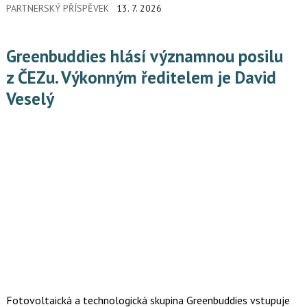
PARTNERSKÝ PŘÍSPĚVEK
13. 7. 2026
nový byznys. Ty druhé fungují na zastaralých systémech, které
jim nedovolují na sofistikovanější práci s daty ani pomyslet.
Pokud u toho zůstanou, do budoucna nemají šanci přežít.
Greenbuddies hlásí významnou posilu
z ČEZu. Výkonným ředitelem je David
Veselý
Fotovoltaická a technologická skupina Greenbuddies vstupuje