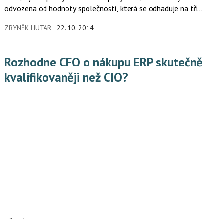
odvozena od hodnoty společnosti, která se odhaduje na tři
miliony USD. Někdejší spoluzakladatel Centrum.cz se dnes
ZBYNĚK HUTAR
22. 10. 2014
soustředí zejména na mladé, dynamické firmy s velkým
potenciálem. Shoptet se tak zařadí mezi další společnosti, kde
má Tomek podíl.
Rozhodne CFO o nákupu ERP skutečně
kvalifikovaněji než CIO?