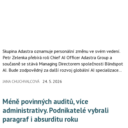
Skupina Adastra oznamuje personální změnu ve svém vedení.
Petr Zelenka přebírá roli Chief AI Officer Adastra Group a
současně se stává Managing Directorem společnosti Blindspot
AI. Bude zodpovědný za další rozvoj globální AI specializace
Adastry a propojení AI týmů napříč regiony i projekty. Ve funkci
JANA CHUCHVALCOVÁ
24. 5. 2026
střídá Ondřeje Vaňka, který společnost vedl více než deset let.
Méně povinných auditů, více
administrativy. Podnikatelé vybrali
paragraf i absurditu roku