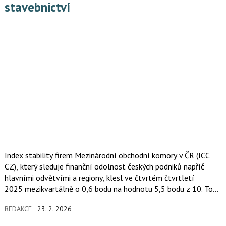
stavebnictví
Index stability firem Mezinárodní obchodní komory v ČR (ICC
CZ), který sleduje finanční odolnost českých podniků napříč
hlavními odvětvími a regiony, klesl ve čtvrtém čtvrtletí
2025 mezikvartálně o 0,6 bodu na hodnotu 5,5 bodu z 10. To
představuje nejnižší úroveň od zahájení měření ve třetím
REDAKCE
23. 2. 2026
kvartále 2024.