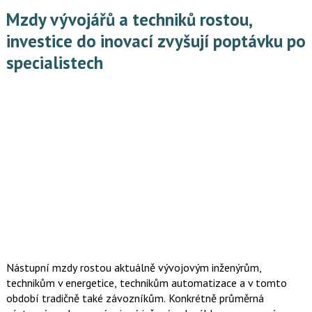
z podzimního šetření Hospodářské komory Komorový barometr
Mzdy vývojářů a techniků rostou,
mezi 448 podniky napříč obory a regiony ČR.
investice do inovací zvyšují poptávku po
specialistech
Nástupní mzdy rostou aktuálně vývojovým inženýrům,
technikům v energetice, technikům automatizace a v tomto
období tradičně také závozníkům. Konkrétně průměrná