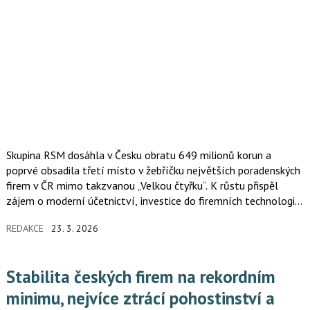
Skupina RSM dosáhla v Česku obratu 649 milionů korun a
poprvé obsadila třetí místo v žebříčku největších poradenských
firem v ČR mimo takzvanou „Velkou čtyřku“. K růstu přispěl
zájem o moderní účetnictví, investice do firemních technologií
i akvizice konkurenční skupiny. Řídicí partnerka RSM Czech
REDAKCE
23. 3. 2026
Republic & Slovakia Monika Marečková se zároveň jako jediná
žena stala součástí leadership týmu RSM pro region EMEA.
Stabilita českých firem na rekordním
minimu, nejvíce ztrácí pohostinství a