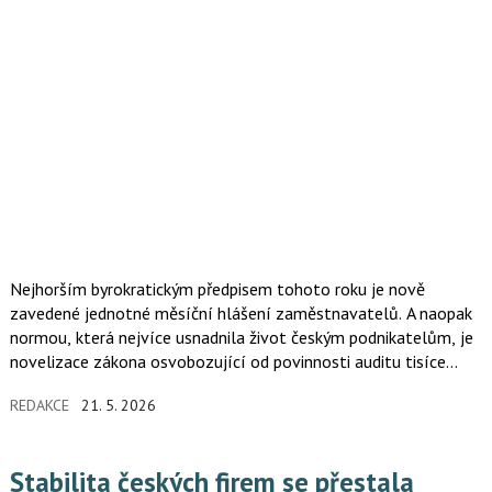
Nejhorším byrokratickým předpisem tohoto roku je nově
zavedené jednotné měsíční hlášení zaměstnavatelů. A naopak
normou, která nejvíce usnadnila život českým podnikatelům, je
novelizace zákona osvobozující od povinnosti auditu tisíce
malých a středních českých firem. To jsou výsledky letošního
REDAKCE
21. 5. 2026
ročníku tradičních anket Absurdita roku a Paragraf roku,
o kterých rozhodlo hlasování veřejnosti i podnikatelů.
Stabilita českých firem se přestala