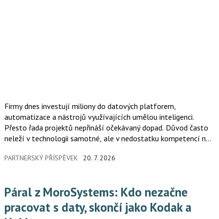
Firmy dnes investují miliony do datových platforem,
automatizace a nástrojů využívajících umělou inteligenci.
Přesto řada projektů nepřináší očekávaný dopad. Důvod často
neleží v technologii samotné, ale v nedostatku kompetencí na
straně managementu i zaměstnanců. Schopnost pracovat
PARTNERSKÝ PŘÍSPĚVEK
20. 7. 2026
s daty, rozumět možnostem AI a efektivně propojit byznys s IT
se stává jedním z klíčových faktorů firemní výkonnosti.
Vzdělávání v této oblasti tak přestává být benefitem a stává
Páral z MoroSystems: Kdo nezačne
se strategickou investicí.
pracovat s daty, skončí jako Kodak a