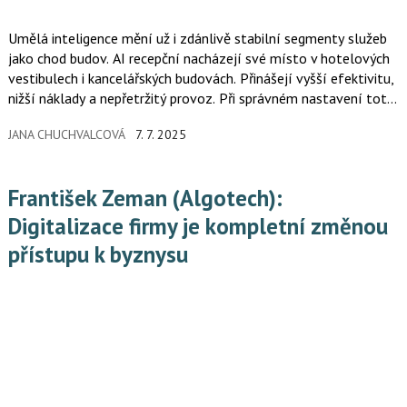
Umělá inteligence mění už i zdánlivě stabilní segmenty služeb
jako chod budov. AI recepční nacházejí své místo v hotelových
vestibulech i kancelářských budovách. Přinášejí vyšší efektivitu,
nižší náklady a nepřetržitý provoz. Při správném nastavení totiž
mohou snížit náklady až o třetinu oproti tradiční recepci.
JANA CHUCHVALCOVÁ
7. 7. 2025
František Zeman (Algotech):
Digitalizace firmy je kompletní změnou
přístupu k byznysu