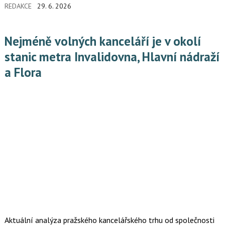
REDAKCE
29. 6. 2026
zpomaluje, ale nadále stojí na relativně zdravých
makroekonomických i podnikových fundamentech. Právě proto
je dnes nezbytné nesledovat akcie nebo úrokové sazby
Nejméně volných kanceláří je v okolí
izolovaně. Takzvaný cross-asset pohled totiž nabízí mnohem
přesnější obrázek o tom, jaká rizika a očekávání jsou aktuálně
stanic metra Invalidovna, Hlavní nádraží
promítnuta do cen jednotlivých aktiv.
a Flora
Aktuální analýza pražského kancelářského trhu od společnosti