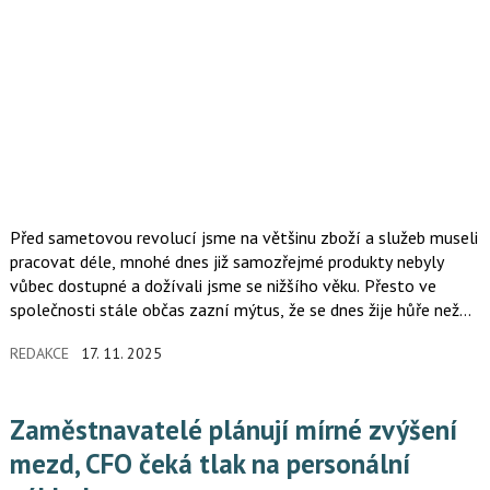
Před sametovou revolucí jsme na většinu zboží a služeb museli
pracovat déle, mnohé dnes již samozřejmé produkty nebyly
vůbec dostupné a dožívali jsme se nižšího věku. Přesto ve
společnosti stále občas zazní mýtus, že se dnes žije hůře než
v roce 1989.
REDAKCE
17. 11. 2025
Zaměstnavatelé plánují mírné zvýšení
mezd, CFO čeká tlak na personální