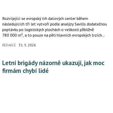
Rozvíjející se evropský trh datových center během
následujících tří let vytvoří podle analýzy Savills dodatečnou
poptávku po logistických plochách o velikosti přibližně
780 000 m², a to pouze na pěti hlavních evropských trzích
Frankfurt, Londýn, Amsterdam, Paříž a Dublin (tzv. FLAPD).
REDAKCE
31. 5. 2026
Aktuálně je podle společnosti DCByte v Evropě ve výstavbě
231 datových center.
Letní brigády názorně ukazují, jak moc
firmám chybí lidé