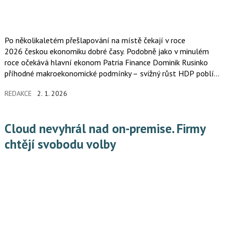
Po několikaletém přešlapování na místě čekají v roce
2026 českou ekonomiku dobré časy. Podobně jako v minulém
roce očekává hlavní ekonom Patria Finance Dominik Rusinko
příhodné makroekonomické podmínky – svižný růst HDP poblíž
potenciálu, inflaci na cíli centrální banky, stabilní úrokové sazby
REDAKCE
2. 1. 2026
a dále posilující kurz koruny.
Cloud nevyhrál nad on-premise. Firmy
chtějí svobodu volby