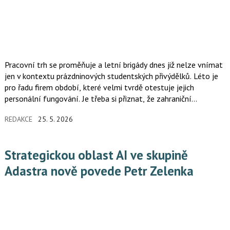
Pracovní trh se proměňuje a letní brigády dnes již nelze vnímat
jen v kontextu prázdninových studentských přivýdělků. Léto je
pro řadu firem období, které velmi tvrdě otestuje jejich
personální fungování. Je třeba si přiznat, že zahraniční
pracovníci nám v řadě oborů dlouhodobě pomáhají udržet
REDAKCE
25. 5. 2026
ekonomiku v chodu. A v létě je to vidět nejvíc: hotely,
restaurace, sklady, výroba, logistika, zemědělství nebo služby
potřebují rychle pokrýt směny, ale domácích uchazečů pro tyto
Strategickou oblast AI ve skupině
pozice často není dost.
Adastra nově povede Petr Zelenka