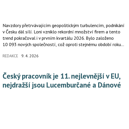
Navzdory přetrvávajícím geopolitickým turbulencím, podnikání
v Česku dál sílí. Loni vzniklo rekordní množství firem a tento
trend pokračoval i v prvním kvartálu 2026. Bylo založeno
10 093 nových společností, což oproti stejnému období roku
2025 představuje nárůst o 17 %.
REDAKCE
9. 4. 2026
Český pracovník je 11. nejlevnější v EU,
nejdražší jsou Lucemburčané a Dánové