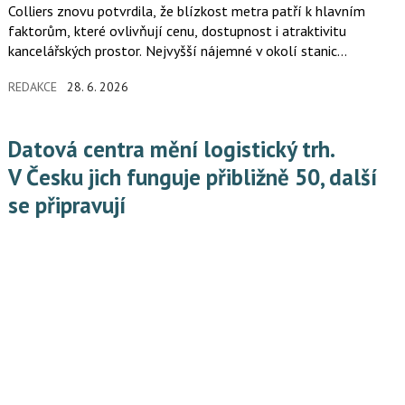
Colliers znovu potvrdila, že blízkost metra patří k hlavním
faktorům, které ovlivňují cenu, dostupnost i atraktivitu
kancelářských prostor. Nejvyšší nájemné v okolí stanic
pražského metra je nadále v centru města, kde ceny prémiových
REDAKCE
28. 6. 2026
kanceláří dosahují až 30 eur za metr čtvereční měsíčně.
V širším centru se nejvyšší nájmy pohybují do 22 eur a na okraji
města do 16,50 eur za metr čtvereční měsíčně.
Datová centra mění logistický trh.
V Česku jich funguje přibližně 50, další
se připravují