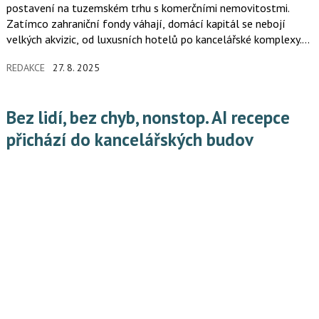
postavení na tuzemském trhu s komerčními nemovitostmi.
Zatímco zahraniční fondy váhají, domácí kapitál se nebojí
velkých akvizic, od luxusních hotelů po kancelářské komplexy.
Podíl českých investorů na celkových transakcích dosáhl
REDAKCE
27. 8. 2025
78 procent. Celkově zažil český trh s komerčními nemovitostmi
nejsilnější pololetní výsledek od roku 2017.
Bez lidí, bez chyb, nonstop. AI recepce
přichází do kancelářských budov