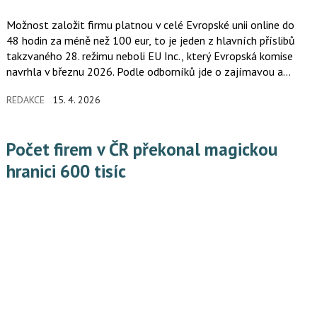
Možnost založit firmu platnou v celé Evropské unii online do
48 hodin za méně než 100 eur, to je jeden z hlavních příslibů
takzvaného 28. režimu neboli EU Inc., který Evropská komise
navrhla v březnu 2026. Podle odborníků jde o zajímavou a
potenciálně lákavou alternativu k tradičním národním formám
REDAKCE
15. 4. 2026
společností, zejména ke společnosti s ručením omezeným.
Počet firem v ČR překonal magickou
hranici 600 tisíc