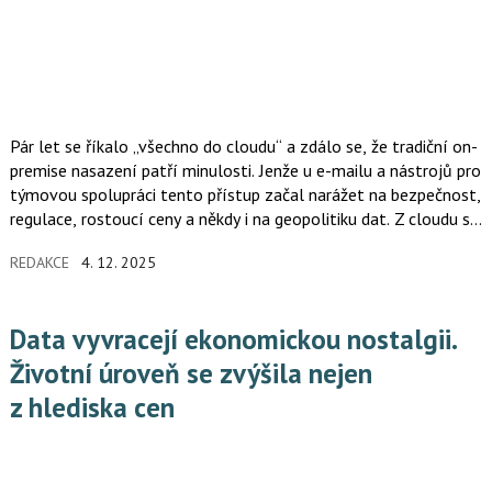
Pár let se říkalo „všechno do cloudu“ a zdálo se, že tradiční on-
premise nasazení patří minulosti. Jenže u e-mailu a nástrojů pro
týmovou spolupráci tento přístup začal narážet na bezpečnost,
regulace, rostoucí ceny a někdy i na geopolitiku dat. Z cloudu se
tak stala jen jedna z možností, ne jediná cesta. A zároveň se
REDAKCE
4. 12. 2025
objevuje další vrstva, která celou situaci dále komplikuje
i zjednodušuje, cloudová tržiště.
Data vyvracejí ekonomickou nostalgii.
Životní úroveň se zvýšila nejen
z hlediska cen