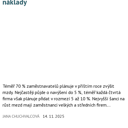
náklady
Téměř 70 % zaměstnavatelů plánuje v příštím roce zvýšit
mzdy. Nejčastěji půjde o navýšení do 5 %, téměř každá čtvrtá
firma však plánuje přidat v rozmezí 5 až 10 %. Nejvyšší šanci na
růst mezd mají zaměstnanci velkých a středních firem.
V odvětvovém pohledu jde zejména o firmy ve
JANA CHUCHVALCOVÁ
14. 11. 2025
zpracovatelském průmyslu a stavebnictví, které se s ohledem
na napjatý trh práce snaží udržet své lidi. Vyplývá to