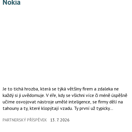
Nokia
Je to tichá hrozba, která se týká většiny firem a zdaleka ne
každý si ji uvědomuje. V éře, kdy se všichni více či méně úspěšně
učíme osvojovat nástroje umělé inteligence, se firmy dělí na
tahouny a ty, které klopýtají vzadu. Ty první už typicky
nastavují, jak fungovat efektivněji a vytěžovat vlastní data pro
PARTNERSKÝ PŘÍSPĚVEK
13. 7. 2026
nový byznys. Ty druhé fungují na zastaralých systémech, které
jim nedovolují na sofistikovanější práci s daty ani pomyslet.