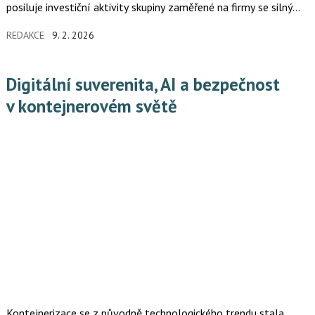
posiluje investiční aktivity skupiny zaměřené na firmy se silným
růstovým potenciálem v Česku i okolních trzích.
REDAKCE
9. 2. 2026
Digitální suverenita, AI a bezpečnost
v kontejnerovém světě
Kontejnerizace se z původně technologického trendu stala