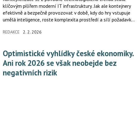
klíčovým pilířem moderní IT infrastruktury. Jak ale kontejnery
efektivně a bezpečně provozovat v době, kdy do hry vstupuje
umělá inteligence, roste komplexita prostředí a sílí požadavky
na digitální suverenitu a nezávislost na jednotlivých
REDAKCE
2. 2. 2026
dodavatelích?
Optimistické vyhlídky české ekonomiky.
Ani rok 2026 se však neobejde bez
negativních rizik