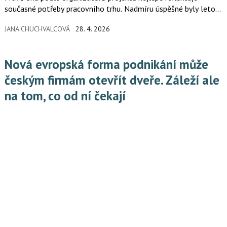
současné potřeby pracovního trhu. Nadmíru úspěšné byly letos
i zákony, které zjednodušují investiční rozhodování, dále právní
JANA CHUCHVALCOVÁ
28. 4. 2026
úpravy posilující důvěrnost komunikace klientů se svými
advokáty a v neposlední řadě novela, jež podnikatelům
usnadňuje vyřazování nevymahatelných pohledávek.
Nová evropská forma podnikání může
českým firmám otevřít dveře. Záleží ale
na tom, co od ní čekají