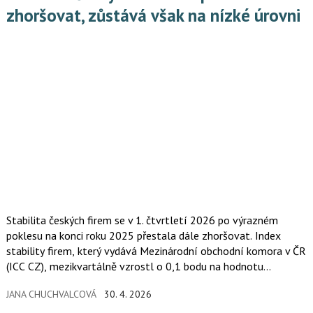
zhoršovat, zůstává však na nízké úrovni
Stabilita českých firem se v 1. čtvrtletí 2026 po výrazném
poklesu na konci roku 2025 přestala dále zhoršovat. Index
stability firem, který vydává Mezinárodní obchodní komora v ČR
(ICC CZ), mezikvartálně vzrostl o 0,1 bodu na hodnotu
5,6 bodu (na škále 0 až 10). Navzdory tomuto mírnému
JANA CHUCHVALCOVÁ
30. 4. 2026
zlepšení zůstává stabilita podniků na relativně nízké úrovni.