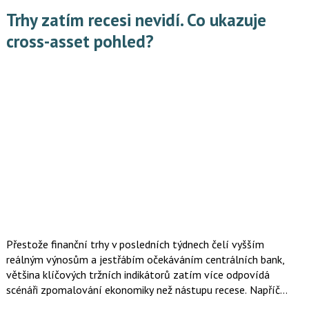
Pokud u toho zůstanou, do budoucna nemají šanci přežít.
Trhy zatím recesi nevidí. Co ukazuje
cross-asset pohled?
Přestože finanční trhy v posledních týdnech čelí vyšším
reálným výnosům a jestřábím očekáváním centrálních bank,
většina klíčových tržních indikátorů zatím více odpovídá
scénáři zpomalování ekonomiky než nástupu recese. Napříč
jednotlivými třídami aktiv převažuje obraz ekonomiky, která sice