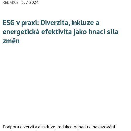
REDAKCE
3. 7. 2024
zaměstnance. Data portálu Atmoskop.cz ukazují, že rovnováha
mezi soukromým a pracovním životem je pro mnohé lidi klíčové
hledisko pro výběr zaměstnavatele.
ESG v praxi: Diverzita, inkluze a
energetická efektivita jako hnací síla
změn
Podpora diverzity a inkluze, redukce odpadu a nasazování