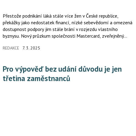
Přestože podnikání láká stále více žen v České republice,
překážky jako nedostatek financí, nízké sebevědomí a omezená
dostupnost podpory jim stále brání v rozjezdu vlastního
byznysu. Nový průzkum společnosti Mastercard, zveřejněný
u příležitosti Mezinárodního dne žen, odhaluje klíčové výzvy
REDAKCE
7. 3. 2025
i příležitosti pro ženské podnikání v Česku.
Pro výpověď bez udání důvodu je jen
třetina zaměstnanců