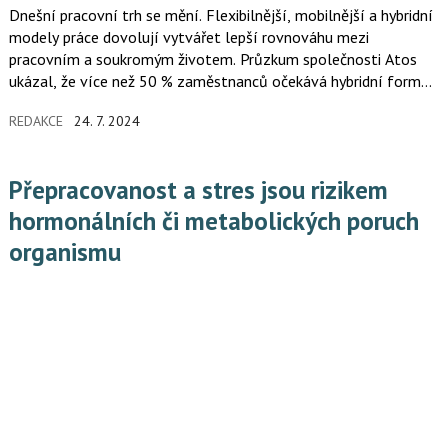
Dnešní pracovní trh se mění. Flexibilnější, mobilnější a hybridní
modely práce dovolují vytvářet lepší rovnováhu mezi
pracovním a soukromým životem. Průzkum společnosti Atos
ukázal, že více než 50 % zaměstnanců očekává hybridní formu
práce. Pokud jim ji zaměstnavatel je schopný nabídnout, a přidá
REDAKCE
24. 7. 2024
k tomu důraz na pozitivní firemní kulturu a osobní rozvoj, získá
nejen angažovanější a motivovanější zaměstnance, ale také
může počítat se ziskovostí vyšší o 23 %.
Přepracovanost a stres jsou rizikem
hormonálních či metabolických poruch
organismu