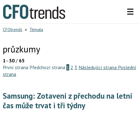
CFOtrends
»
Témata
průzkumy
1
–
30
/
65
První strana
Předchozí strana
1
2
3
Následující strana
Poslední
strana
Samsung: Zotavení z přechodu na letní
čas může trvat i tři týdny