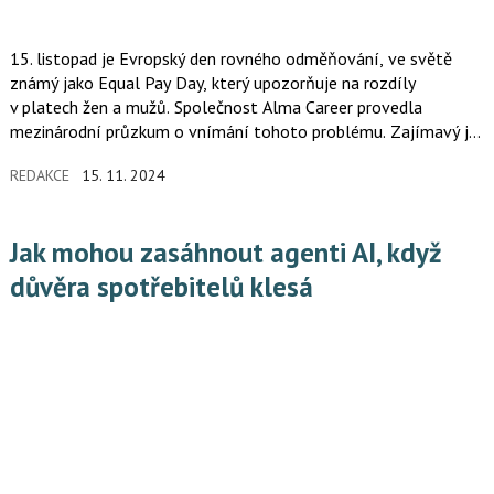
15. listopad je Evropský den rovného odměňování, ve světě
známý jako Equal Pay Day, který upozorňuje na rozdíly
v platech žen a mužů. Společnost Alma Career provedla
mezinárodní průzkum o vnímání tohoto problému. Zajímavý je
mimo jiné odlišný přístup mužů a žen k vyjednávání o vyšším
REDAKCE
15. 11. 2024
platu na pracovním pohovoru.
Jak mohou zasáhnout agenti AI, když
důvěra spotřebitelů klesá