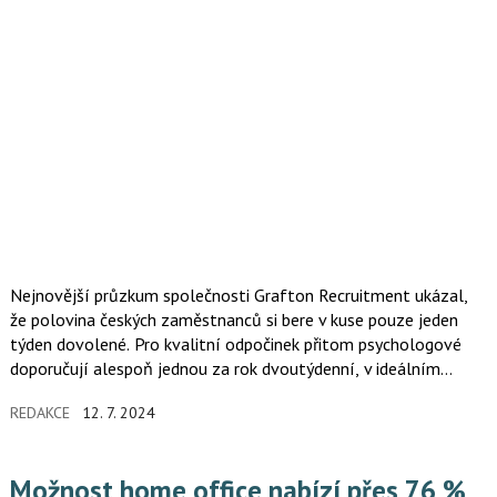
Nejnovější průzkum společnosti Grafton Recruitment ukázal,
že polovina českých zaměstnanců si bere v kuse pouze jeden
týden dovolené. Pro kvalitní odpočinek přitom psychologové
doporučují alespoň jednou za rok dvoutýdenní, v ideálním
případě dokonce třítýdenní dovolenou.
REDAKCE
12. 7. 2024
Možnost home office nabízí přes 76 %