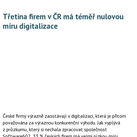
zastaralé manuální postupy.
Třetina firem v ČR má téměř nulovou
míru digitalizace
České firmy výrazně zaostávají v digitalizaci, která je přitom
považována za výraznou konkurenční výhodu. Jak vyplývá
z průzkumu, který si nechala zpracovat společnost
Software602, 33 % českých firem má velmi nízkou míru