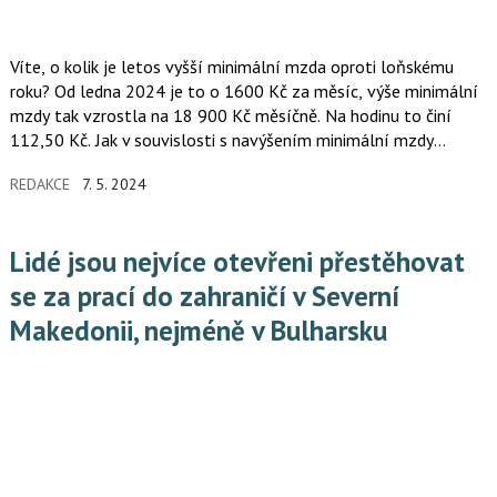
Víte, o kolik je letos vyšší minimální mzda oproti loňskému
roku? Od ledna 2024 je to o 1600 Kč za měsíc, výše minimální
mzdy tak vzrostla na 18 900 Kč měsíčně. Na hodinu to činí
112,50 Kč. Jak v souvislosti s navýšením minimální mzdy
stouply mzdy zaručené? Na tato témata se podívali odborníci
REDAKCE
7. 5. 2024
pracovního portálu prace.cz.
Lidé jsou nejvíce otevřeni přestěhovat
se za prací do zahraničí v Severní
Makedonii, nejméně v Bulharsku