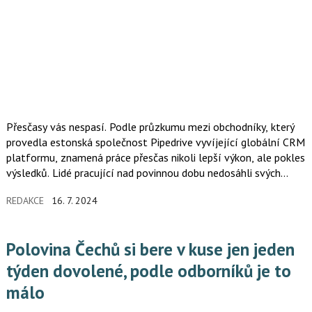
Přesčasy vás nespasí. Podle průzkumu mezi obchodníky, který
provedla estonská společnost Pipedrive vyvíjející globální CRM
platformu, znamená práce přesčas nikoli lepší výkon, ale pokles
výsledků. Lidé pracující nad povinnou dobu nedosáhli svých
prodejních cílů o 10 % častěji než ti, kdo přesčasy nevyužívali.
REDAKCE
16. 7. 2024
Bez přesčasů přitom pracuje jen třetina dotázaných. Nejlépe
cíle plnili ti, kdo mají pružnou pracovní dobu nebo můžou
pracovat z domova.
Polovina Čechů si bere v kuse jen jeden
týden dovolené, podle odborníků je to
málo