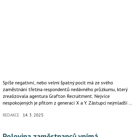
Spíše negativní, nebo velmi špatný pocit má ze svého
zaměstnání třetina respondentů nedávného průzkumu, který
zrealizovala agentura Grafton Recruitment. Nejvíce
nespokojených je přitom z generací X a Y. Zástupci nejmladší a
nejstarší generace na trhu práce patří naopak
REDAKCE
14. 3. 2025
k nejspokojenějším.
Polovina zaměstnanců vnímá