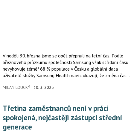
V neděli 30. března jsme se opět přepnuli na letní čas. Podle
březnového průzkumu společnosti Samsung však střídání času
nevyhovuje téměř 68 % populace v Česku a globální data
uživatelů služby Samsung Health navíc ukazují, že změna času
způsobuje narušení spánkových návyků, a to zvláště u mladých.
MILAN LOUCKÝ
30. 3. 2025
Třetina zaměstnanců není v práci
spokojená, nejčastěji zástupci střední
generace