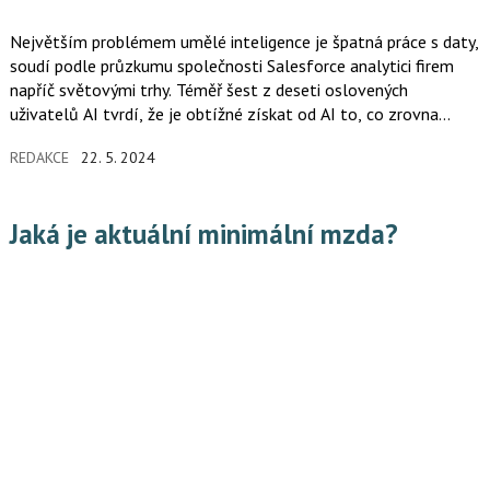
Největším problémem umělé inteligence je špatná práce s daty,
soudí podle průzkumu společnosti Salesforce analytici firem
napříč světovými trhy. Téměř šest z deseti oslovených
uživatelů AI tvrdí, že je obtížné získat od AI to, co zrovna
potřebují. Více než polovina z téměř 6000 respondentů
REDAKCE
22. 5. 2024
průzkumu tvrdí, že nedůvěřuje datům používaným k trénování
dnešních systémů AI. Pro více než tři čtvrtiny pracovníků je
přitom při vytváření důvěry v AI klíčové, zda generuje přesná,
Jaká je aktuální minimální mzda?
úplná a bezpečná data.