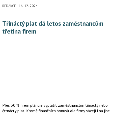
(31 %) chtěla navýšení vyšší. 37 % se nedočkalo navýšení
REDAKCE
16. 12. 2024
vůbec, i když pracují ve firmě delší čas.
Třináctý plat dá letos zaměstnancům
třetina firem
Přes 30 % firem plánuje vyplatit zaměstnancům třináctý nebo
čtrnáctý plat. Kromě finančních bonusů ale firmy sázejí i na jiné