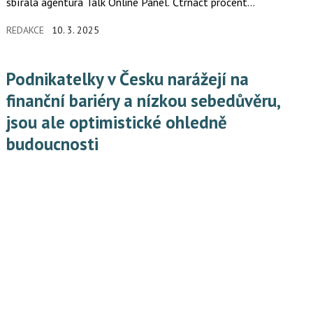
sbírala agentura Talk Online Panel. Čtrnáct procent
zaměstnanců chápe, že nemá smysl držet v práci přebytečné lidi.
REDAKCE
10. 3. 2025
Podnikatelky v Česku narážejí na
finanční bariéry a nízkou sebedůvěru,
jsou ale optimistické ohledně
budoucnosti