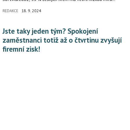
digitalizace. V rámci interních procesů tak řeší její pomocí
REDAKCE
18. 9. 2024
naprosté minimum provozních agend. Pro více než polovinu
firem (57 %) je hlavní překážkou digitalizace pocit, že ji firma
nepotřebuje nebo, že náklady na ni budou příliš vysoké.
Jste taky jeden tým? Spokojení
zaměstnanci totiž až o čtvrtinu zvyšují
firemní zisk!