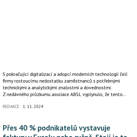
S pokračující digitalizací a adopcí moderních technologií čelí
firmy rostoucímu nedostatku zaměstnanců s potřebnými
technickými a analytickými znalostmi a dovednostmi.
Z nedávného průzkumu asociace ABSL vyplynulo, že tento
problém trápí plných 63 % firem z oboru IT a podnikových
REDAKCE
1. 11. 2024
služeb. Nedostatečné vzdělávání v oblasti STEM na českých
školách proto 9 z 10 firem nahrazuje interními vzdělávacími
programy a školeními.
Přes 40 % podnikatelů vystavuje