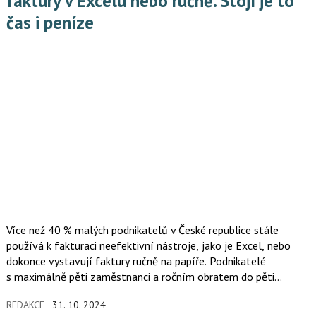
faktury v Excelu nebo ručně. Stojí je to
čas i peníze
Více než 40 % malých podnikatelů v České republice stále
používá k fakturaci neefektivní nástroje, jako je Excel, nebo
dokonce vystavují faktury ručně na papíře. Podnikatelé
s maximálně pěti zaměstnanci a ročním obratem do pěti
milionů korun se potýkají s problémy, které pramení
REDAKCE
31. 10. 2024
z nedostatku automatizovaných řešení, a spoléhají se na