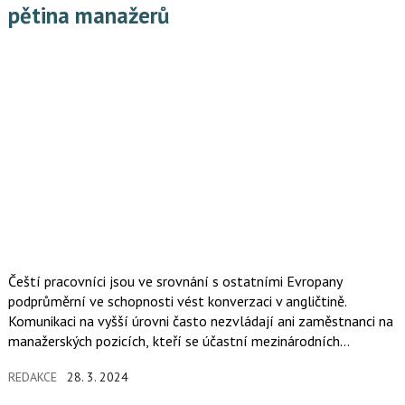
pětina manažerů
Čeští pracovníci jsou ve srovnání s ostatními Evropany
podprůměrní ve schopnosti vést konverzaci v angličtině.
Komunikaci na vyšší úrovni často nezvládají ani zaměstnanci na
manažerských pozicích, kteří se účastní mezinárodních
byznysových jednání. Řada firem proto zařazuje kurzy angličtiny
REDAKCE
28. 3. 2024
k firemním benefitům. Společnosti si uvědomují, jakou
konkurenční nevýhodu neznalost jazyků na evropském trhu