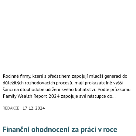
Rodinné firmy, které s předstihem zapojují mladší generaci do
důležitých rozhodovacích procesů, mají prokazatelně vyšší
šanci na dlouhodobé udržení svého bohatství. Podle průzkumu
Family Wealth Report 2024 zapojuje své nástupce do
formálních správních orgánů přes 67 % firem, do neformálních
REDAKCE
17. 12. 2024
pak na 80 % firem.
Finanční ohodnocení za práci v roce