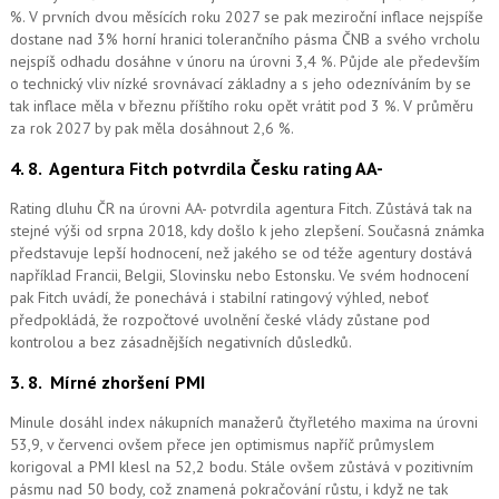
%. V prvních dvou měsících roku 2027 se pak meziroční inflace nejspíše
dostane nad 3% horní hranici tolerančního pásma ČNB a svého vrcholu
nejspíš odhadu dosáhne v únoru na úrovni 3,4 %. Půjde ale především
o technický vliv nízké srovnávací základny a s jeho odezníváním by se
tak inflace měla v březnu příštího roku opět vrátit pod 3 %. V průměru
za rok 2027 by pak měla dosáhnout 2,6 %.
4. 8.
Agentura Fitch potvrdila Česku rating AA-
Rating dluhu ČR na úrovni AA- potvrdila agentura Fitch. Zůstává tak na
stejné výši od srpna 2018, kdy došlo k jeho zlepšení. Současná známka
představuje lepší hodnocení, než jakého se od téže agentury dostává
například Francii, Belgii, Slovinsku nebo Estonsku. Ve svém hodnocení
pak Fitch uvádí, že ponechává i stabilní ratingový výhled, neboť
předpokládá, že rozpočtové uvolnění české vlády zůstane pod
kontrolou a bez zásadnějších negativních důsledků.
3. 8.
Mírné zhoršení PMI
Minule dosáhl index nákupních manažerů čtyřletého maxima na úrovni
53,9, v červenci ovšem přece jen optimismus napříč průmyslem
korigoval a PMI klesl na 52,2 bodu. Stále ovšem zůstává v pozitivním
pásmu nad 50 body, což znamená pokračování růstu, i když ne tak