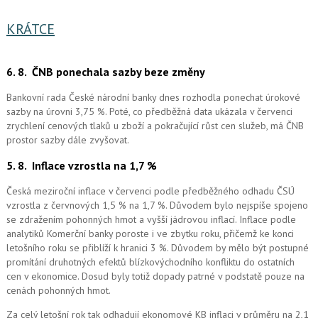
KRÁTCE
6. 8.
ČNB ponechala sazby beze změny
Bankovní rada České národní banky dnes rozhodla ponechat úrokové
sazby na úrovni 3,75 %. Poté, co předběžná data ukázala v červenci
zrychlení cenových tlaků u zboží a pokračující růst cen služeb, má ČNB
prostor sazby dále zvyšovat.
5. 8.
Inflace vzrostla na 1,7 %
Česká meziroční inflace v červenci podle předběžného odhadu ČSÚ
vzrostla z červnových 1,5 % na 1,7 %. Důvodem bylo nejspíše spojeno
se zdražením pohonných hmot a vyšší jádrovou inflací. Inflace podle
analytiků Komerční banky poroste i ve zbytku roku, přičemž ke konci
letošního roku se přiblíží k hranici 3 %. Důvodem by mělo být postupné
promítání druhotných efektů blízkovýchodního konfliktu do ostatních
cen v ekonomice. Dosud byly totiž dopady patrné v podstatě pouze na
cenách pohonných hmot.
Za celý letošní rok tak odhadují ekonomové KB inflaci v průměru na 2,1