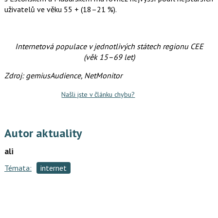
a
í
uživatelů ve věku 55 + (18–21 %).
c
t
e
i
b
X
o
o
Internetová populace v jednotlivých státech regionu CEE
k
u
(věk 15–69 let)
Zdroj: gemiusAudience, NetMonitor
Našli jste v článku chybu?
Autor aktuality
ali
Témata:
internet