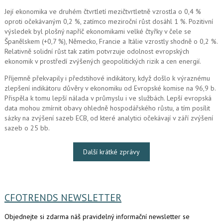
Její ekonomika ve druhém čtvrtletí mezičtvrtletně vzrostla o 0,4 %
oproti očekávaným 0,2 %, zatímco meziroční růst dosáhl 1 %. Pozitivní
výsledek byl plošný napříč ekonomikami velké čtyřky v čele se
Španělskem (+0,7 %), Německo, Francie a Itálie vzrostly shodně o 0,2 %.
Relativně solidní růst tak zatím potvrzuje odolnost evropských
ekonomik v prostředí zvýšených geopolitických rizik a cen energií.
Příjemně překvapily i předstihové indikátory, když došlo k výraznému
zlepšení indikátoru důvěry v ekonomiku od Evropské komise na 96,9 b.
Přispěla k tomu lepší nálada v průmyslu i ve službách. Lepší evropská
data mohou zmírnit obavy ohledně hospodářského růstu, a tím posílit
sázky na zvýšení sazeb ECB, od které analytici očekávají v září zvýšení
sazeb o 25 bb.
Další krátké zprávy
CFOTRENDS NEWSLETTER
Objednejte si zdarma náš pravidelný informační newsletter se