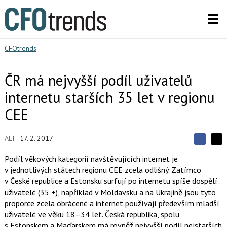
CFOtrends
ČR má nejvyšší podíl uživatelů
internetu starších 35 let v regionu
CEE
ALI
17. 2. 2017
S
S
S
d
d
d
Podíl věkových kategorií navštěvujících internet je
í
í
í
v jednotlivých státech regionu CEE zcela odlišný. Zatímco
l
l
e
e
v České republice a Estonsku surfují po internetu spíše dospělí
l
j
j
uživatelé (35 +), například v Moldavsku a na Ukrajině jsou tyto
t
e
t
e
e
proporce zcela obrácené a internet používají především mladší
t
n
n
uživatelé ve věku 18–34 let. Česká republika, spolu
a
a
F
s
s Estonskem a Maďarskem má rovněž nejvyšší podíl nejstarších