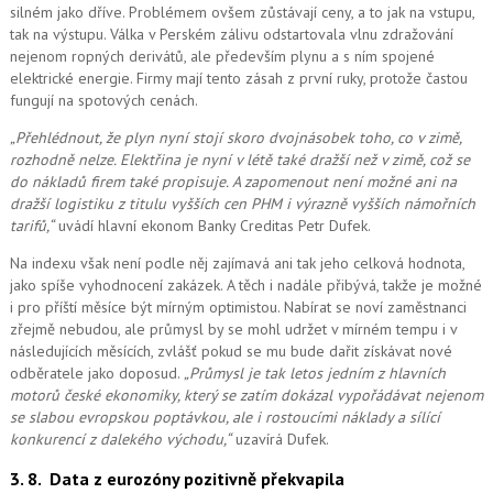
silném jako dříve. Problémem ovšem zůstávají ceny, a to jak na vstupu,
tak na výstupu. Válka v Perském zálivu odstartovala vlnu zdražování
nejenom ropných derivátů, ale především plynu a s ním spojené
elektrické energie. Firmy mají tento zásah z první ruky, protože častou
fungují na spotových cenách.
„Přehlédnout, že plyn nyní stojí skoro dvojnásobek toho, co v zimě,
rozhodně nelze. Elektřina je nyní v létě také dražší než v zimě, což se
do nákladů firem také propisuje. A zapomenout ne
ní možné
ani na
dražší logistiku z titulu vyšších cen PHM i výrazně vyšších námořních
tarifů,“
uvádí hlavní ekonom Banky Creditas Petr Dufek.
Na indexu však není podle něj zajímavá ani tak jeho celková hodnota,
jako spíše vyhodnocení zakázek. A těch i nadále přibývá, takže je možné
i pro příští měsíce být mírným optimistou. Nabírat se noví zaměstnanci
zřejmě nebudou, ale průmysl by se mohl udržet v mírném tempu i v
následujících měsících, zvlášť pokud se mu bude dařit získávat nové
odběratele jako doposud.
„Průmysl je tak letos jedním z hlavních
motorů české ekonomiky, který se zatím dokázal vypořádávat nejenom
se slabou evropskou poptávkou, ale i rostoucími náklady a sílící
konkurencí z dalekého východu,“
uzavírá Dufek.
3. 8.
Data z eurozóny pozitivně překvapila