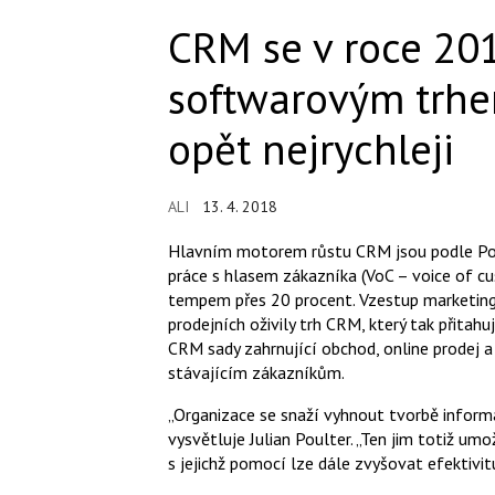
CRM se v roce 201
softwarovým trhe
opět nejrychleji
ALI
13. 4. 2018
Hlavním motorem růstu CRM jsou podle Poul
práce s hlasem zákazníka (VoC – voice of cu
tempem přes 20 procent. Vzestup marketing
prodejních oživily trh CRM, který tak přitah
CRM sady zahrnující obchod, online prodej a
stávajícím zákazníkům.
„Organizace se snaží vyhnout tvorbě informa
vysvětluje Julian Poulter. „Ten jim totiž um
s jejichž pomocí lze dále zvyšovat efektivi