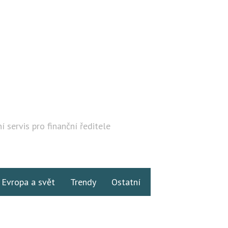
í servis pro finanční ředitele
Hledat
Evropa a svět
Trendy
Ostatní