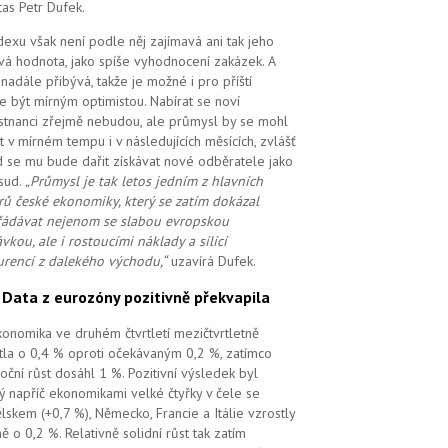
tas Petr Dufek.
dexu však není podle něj zajímavá ani tak jeho
vá hodnota, jako spíše vyhodnocení zakázek. A
i nadále přibývá, takže je možné i pro příští
e být mírným optimistou. Nabírat se noví
tnanci zřejmě nebudou, ale průmysl by se mohl
t v mírném tempu i v následujících měsících, zvlášť
 se mu bude dařit získávat nové odběratele jako
sud.
„Průmysl je tak letos jedním z hlavních
ů české ekonomiky, který se zatím dokázal
ádávat nejenom se slabou evropskou
vkou, ale i rostoucími náklady a sílící
rencí z dalekého východu,“
uzavírá Dufek.
.
Data z eurozóny pozitivně překvapila
ekonomika ve druhém čtvrtletí mezičtvrtletně
tla o 0,4 % oproti očekávaným 0,2 %, zatímco
oční růst dosáhl 1 %. Pozitivní výsledek byl
ý napříč ekonomikami velké čtyřky v čele se
lskem (+0,7 %), Německo, Francie a Itálie vzrostly
ě o 0,2 %. Relativně solidní růst tak zatím