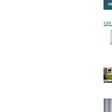
O
SPE