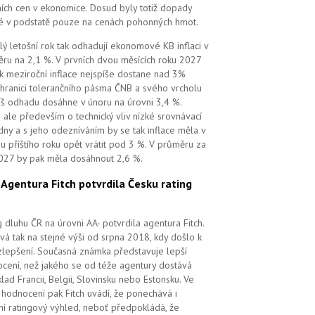
ních cen v ekonomice. Dosud byly totiž dopady
é v podstatě pouze na cenách pohonných hmot.
lý letošní rok tak odhadují ekonomové KB inflaci v
ru na 2,1 %. V prvních dvou měsících roku 2027
k meziroční inflace nejspíše dostane nad 3%
 hranici tolerančního pásma ČNB a svého vrcholu
íš odhadu dosáhne v únoru na úrovni 3,4 %.
 ale především o technický vliv nízké srovnávací
dny a s jeho odezníváním by se tak inflace měla v
u příštího roku opět vrátit pod 3 %. V průměru za
027 by pak měla dosáhnout 2,6 %.
.
Agentura Fitch potvrdila Česku rating
g dluhu ČR na úrovni AA- potvrdila agentura Fitch.
vá tak na stejné výši od srpna 2018, kdy došlo k
zlepšení. Současná známka představuje lepší
cení, než jakého se od téže agentury dostává
klad Francii, Belgii, Slovinsku nebo Estonsku. Ve
hodnocení pak Fitch uvádí, že ponechává i
lní ratingový výhled, neboť předpokládá, že