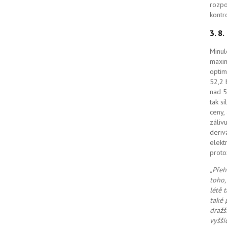
rozpo
kontr
3. 8
Minul
maxim
optim
52,2 
nad 5
tak s
ceny,
záliv
deriv
elekt
proto
„Přeh
toho,
létě 
také 
dražš
vyšší