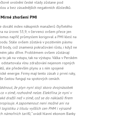
čtové uvolnění české vlády zůstane pod
olou a bez zásadnějších negativních důsledků.
.
Mírné zhoršení PMI
e dosáhl index nákupních manažerů čtyřletého
a na úrovni 53,9, v červenci ovšem přece jen
ismus napříč průmyslem korigoval a PMI klesl na
bodu. Stále ovšem zůstává v pozitivním pásmu
0 body, což znamená pokračování růstu, i když ne
ilném jako dříve. Problémem ovšem zůstávají
 a to jak na vstupu, tak na výstupu. Válka v Perském
u odstartovala vlnu zdražování nejenom ropných
átů, ale především plynu a s ním spojené
rické energie. Firmy mají tento zásah z první ruky,
že častou fungují na spotových cenách.
lédnout, že plyn nyní stojí skoro dvojnásobek
 co v zimě, rozhodně nelze. Elektřina je nyní v
také dražší než v zimě, což se do nákladů firem
propisuje. A zapomenout ne
ní možné
ani na
í logistiku z titulu vyšších cen PHM i výrazně
ch námořních tarifů,“
uvádí hlavní ekonom Banky