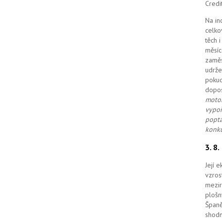
Credi
Na in
celko
těch 
měsíc
zaměs
udrže
pokud
dopo
motor
vypoř
poptá
konku
3. 8
Její 
vzros
mezir
plošn
Španě
shodn