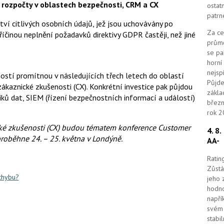
rozpočty v oblastech bezpečnosti, CRM a CX
k
ostat
u
patrn
í citlivých osobních údajů, jež jsou uchovávány po
Za ce
činou neplnění požadavků direktivy GDPR častěji, než jiné
průmě
se pa
horní
nejsp
stí promítnou v následujících třech letech do oblastí
Půjde
kaznické zkušenosti (CX). Konkrétní investice pak půjdou
zákla
ků dat, SIEM (řízení bezpečnostních informací a událostí)
březn
rok 2
cké zkušenosti (CX) budou tématem konference Customer
4. 8
roběhne 24. – 25. května v Londýně.
AA-
Ratin
Zůstá
 chybu?
jeho 
hodno
napří
svém 
stabi