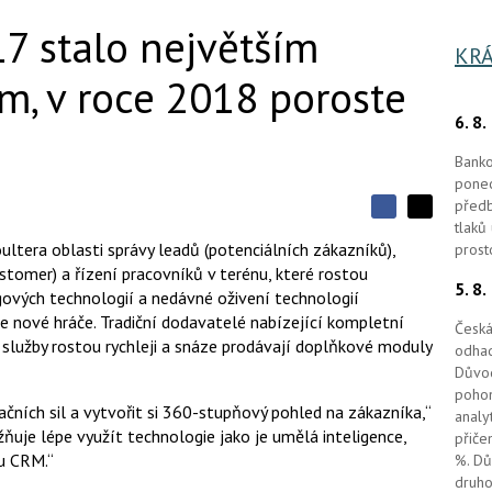
7 stalo největším
KRÁ
m, v roce 2018 poroste
6. 8
Banko
ponec
předb
S
S
S
tlaků
d
d
d
tera oblasti správy leadů (potenciálních zákazníků),
prost
í
í
í
stomer) a řízení pracovníků v terénu, které rostou
l
l
5. 8
e
e
ových technologií a nedávné oživení technologií
l
j
j
uje nové hráče. Tradiční dodavatelé nabízející kompletní
t
e
t
Česká
e
e
 služby rostou rychleji a snáze prodávají doplňkové moduly
odhad
t
n
n
a
Důvod
a
F
s
pohon
a
í
čních sil a vytvořit si 360-stupňový pohled na zákazníka,“
analy
c
t
ožňuje lépe využít technologie jako je umělá inteligence,
e
přiče
i
b
X
tu CRM.“
%. Dů
o
druho
o