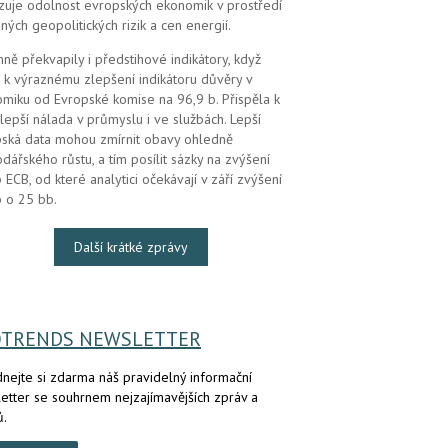
zuje odolnost evropských ekonomik v prostředí
ných geopolitických rizik a cen energií.
mně překvapily i předstihové indikátory, když
 k výraznému zlepšení indikátoru důvěry v
miku od Evropské komise na 96,9 b. Přispěla k
lepší nálada v průmyslu i ve službách. Lepší
ská data mohou zmírnit obavy ohledně
dářského růstu, a tím posílit sázky na zvýšení
 ECB, od které analytici očekávají v září zvýšení
 o 25 bb.
Další krátké zprávy
OTRENDS NEWSLETTER
nejte si zdarma náš pravidelný informační
etter se souhrnem nejzajímavějších zpráv a
ů.