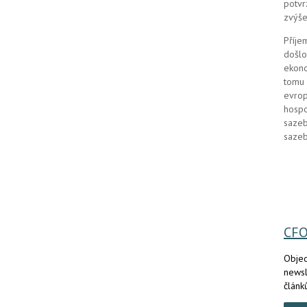
potvr
zvýše
Příje
došlo
ekono
tomu 
evrop
hospo
sazeb
sazeb
CF
Objed
newsl
článk