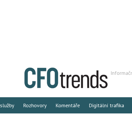
Informačn
 služby
Rozhovory
Komentáře
Digitální trafika