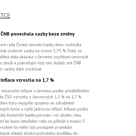
TCE
.
ČNB ponechala sazby beze změny
vní rada České národní banky dnes rozhodla
hat úrokové sazby na úrovni 3,75 %. Poté, co
ěžná data ukázala v červenci zrychlení cenových
 u zboží a pokračující růst cen služeb, má ČNB
or sazby dále zvyšovat.
.
Inflace vzrostla na 1,7 %
 meziroční inflace v červenci podle předběžného
u ČSÚ vzrostla z červnových 1,5 % na 1,7 %.
em bylo nejspíše spojeno se zdražením
ných hmot a vyšší jádrovou inflací. Inflace podle
tiků Komerční banky poroste i ve zbytku roku,
mž ke konci letošního roku se přiblíží k hranici 3
vodem by mělo být postupné promítání
tných efektů blízkovýchodního konfliktu do