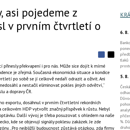
y, asi pojedeme z
KRÁ
l v prvním čtvrtletí o
6. 8
Banko
ponec
předb
S
S
S
tlaků
d
d
d
 přinesly překvapení i pro nás. Může sice dojít k mírné
prost
í
í
í
endence je zřejmá. Současná ekonomická situace a kondice
l
l
5. 8
e
e
rtletí po sobě se jí celkově nedaří odrazit a oživit. Ani
l
j
j
nedosáhl a nestačil eliminovat pokles jiných odvětví,“
t
e
t
Česká
e
e
slu a dopravy ČR.
odhad
t
n
n
a
Důvod
a
ho exportu, dosáhnul v prvním čtvrtletní rekordních
F
s
pohon
a
í
na celkovém HDP vytvořit značný příspěvek k růstu. Nebyl
analy
c
t
távku. Další vývoj je třeba posuzovat s ohledem na naše
e
přiče
i
b
X
cko, kde se objevují signály poklesu zakázek. Je zde
%. Dů
o
druho
zóny. „Pro nejbližší budoucnost zůstává otázkou, zda firmy
o