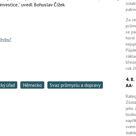
k
ostat
investice,“ uvedl Bohuslav Čížek.
u
patrn
Za ce
průmě
se pa
horní
 chybu?
nejsp
Půjde
zákla
březn
rok 2
4. 8
cký úřad
Německo
Svaz průmyslu a dopravy
AA-
Ratin
Zůstá
jeho 
hodno
napří
svém 
stabi