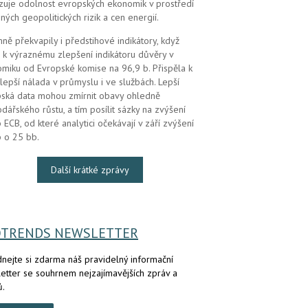
zuje odolnost evropských ekonomik v prostředí
ných geopolitických rizik a cen energií.
mně překvapily i předstihové indikátory, když
 k výraznému zlepšení indikátoru důvěry v
miku od Evropské komise na 96,9 b. Přispěla k
lepší nálada v průmyslu i ve službách. Lepší
ská data mohou zmírnit obavy ohledně
dářského růstu, a tím posílit sázky na zvýšení
 ECB, od které analytici očekávají v září zvýšení
 o 25 bb.
Další krátké zprávy
OTRENDS NEWSLETTER
nejte si zdarma náš pravidelný informační
etter se souhrnem nejzajímavějších zpráv a
ů.