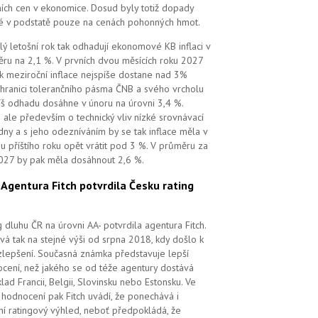
ních cen v ekonomice. Dosud byly totiž dopady
é v podstatě pouze na cenách pohonných hmot.
lý letošní rok tak odhadují ekonomové KB inflaci v
ru na 2,1 %. V prvních dvou měsících roku 2027
k meziroční inflace nejspíše dostane nad 3%
 hranici tolerančního pásma ČNB a svého vrcholu
íš odhadu dosáhne v únoru na úrovni 3,4 %.
 ale především o technický vliv nízké srovnávací
dny a s jeho odezníváním by se tak inflace měla v
u příštího roku opět vrátit pod 3 %. V průměru za
027 by pak měla dosáhnout 2,6 %.
.
Agentura Fitch potvrdila Česku rating
g dluhu ČR na úrovni AA- potvrdila agentura Fitch.
vá tak na stejné výši od srpna 2018, kdy došlo k
zlepšení. Současná známka představuje lepší
cení, než jakého se od téže agentury dostává
klad Francii, Belgii, Slovinsku nebo Estonsku. Ve
hodnocení pak Fitch uvádí, že ponechává i
lní ratingový výhled, neboť předpokládá, že