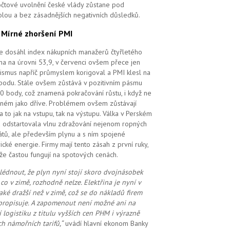
čtové uvolnění české vlády zůstane pod
olou a bez zásadnějších negativních důsledků.
.
Mírné zhoršení PMI
e dosáhl index nákupních manažerů čtyřletého
a na úrovni 53,9, v červenci ovšem přece jen
ismus napříč průmyslem korigoval a PMI klesl na
bodu. Stále ovšem zůstává v pozitivním pásmu
0 body, což znamená pokračování růstu, i když ne
ilném jako dříve. Problémem ovšem zůstávají
 a to jak na vstupu, tak na výstupu. Válka v Perském
u odstartovala vlnu zdražování nejenom ropných
átů, ale především plynu a s ním spojené
rické energie. Firmy mají tento zásah z první ruky,
že častou fungují na spotových cenách.
lédnout, že plyn nyní stojí skoro dvojnásobek
 co v zimě, rozhodně nelze. Elektřina je nyní v
také dražší než v zimě, což se do nákladů firem
propisuje. A zapomenout ne
ní možné
ani na
í logistiku z titulu vyšších cen PHM i výrazně
ch námořních tarifů,“
uvádí hlavní ekonom Banky