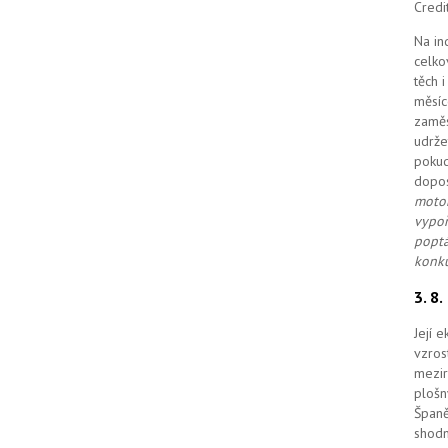
Credi
Na in
celko
těch 
měsíc
zaměs
udrže
pokud
dopo
motor
vypoř
poptá
konku
3. 8
Její 
vzros
mezir
plošn
Španě
shodn