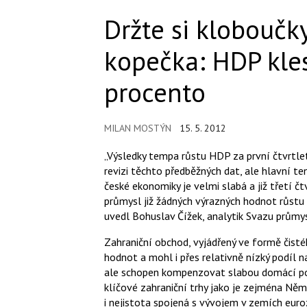
Držte si kloboučk
kopečka: HDP kles
procento
MILAN MOSTÝN
15. 5. 2012
„Výsledky tempa růstu HDP za první čtvrtletí
revizi těchto předběžných dat, ale hlavní t
české ekonomiky je velmi slabá a již třetí čtv
průmysl již žádných výrazných hodnot růstu 
uvedl Bohuslav Čížek, analytik Svazu průmy
Zahraniční obchod, vyjádřený ve formě čisté
hodnot a mohl i přes relativně nízký podíl 
ale schopen kompenzovat slabou domácí pop
klíčové zahraniční trhy jako je zejména Něme
i nejistota spojená s vývojem v zemích euro