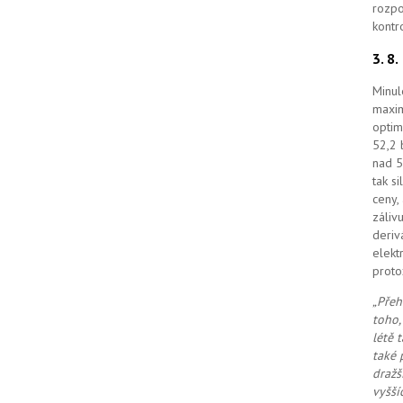
rozpo
kontr
3. 8
Minul
maxim
optim
52,2 
nad 5
tak s
ceny,
záliv
deriv
elekt
proto
„Přeh
toho,
létě 
také 
dražš
vyšší