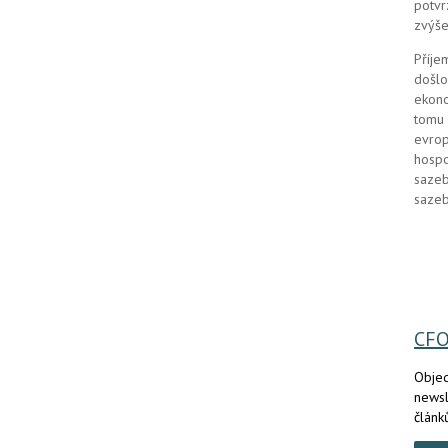
potvr
zvýše
Příje
došlo
ekono
tomu 
evrop
hospo
sazeb
sazeb
CF
Objed
newsl
článk