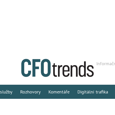
Informačn
 služby
Rozhovory
Komentáře
Digitální trafika