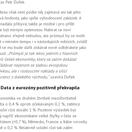
tas Petr Dufek.
dexu však není podle něj zajímavá ani tak jeho
vá hodnota, jako spíše vyhodnocení zakázek. A
i nadále přibývá, takže je možné i pro příští
e být mírným optimistou. Nabírat se noví
tnanci zřejmě nebudou, ale průmysl by se mohl
t v mírném tempu i v následujících měsících, zvlášť
 se mu bude dařit získávat nové odběratele jako
sud.
„Průmysl je tak letos jedním z hlavních
ů české ekonomiky, který se zatím dokázal
ádávat nejenom se slabou evropskou
vkou, ale i rostoucími náklady a sílící
rencí z dalekého východu,“
uzavírá Dufek.
.
Data z eurozóny pozitivně překvapila
ekonomika ve druhém čtvrtletí mezičtvrtletně
tla o 0,4 % oproti očekávaným 0,2 %, zatímco
oční růst dosáhl 1 %. Pozitivní výsledek byl
ý napříč ekonomikami velké čtyřky v čele se
lskem (+0,7 %), Německo, Francie a Itálie vzrostly
ě o 0,2 %. Relativně solidní růst tak zatím