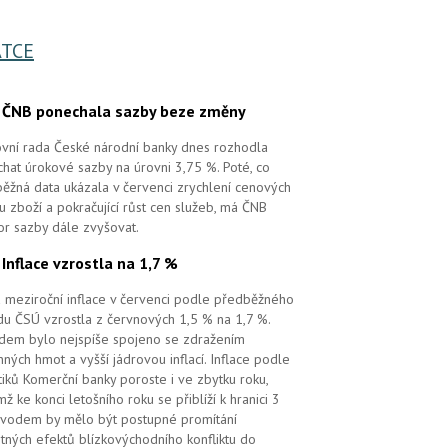
TCE
.
ČNB ponechala sazby beze změny
vní rada České národní banky dnes rozhodla
hat úrokové sazby na úrovni 3,75 %. Poté, co
ěžná data ukázala v červenci zrychlení cenových
 u zboží a pokračující růst cen služeb, má ČNB
or sazby dále zvyšovat.
.
Inflace vzrostla na 1,7 %
 meziroční inflace v červenci podle předběžného
u ČSÚ vzrostla z červnových 1,5 % na 1,7 %.
em bylo nejspíše spojeno se zdražením
ných hmot a vyšší jádrovou inflací. Inflace podle
tiků Komerční banky poroste i ve zbytku roku,
mž ke konci letošního roku se přiblíží k hranici 3
vodem by mělo být postupné promítání
tných efektů blízkovýchodního konfliktu do