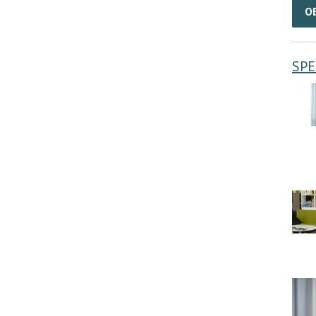
O
SPE