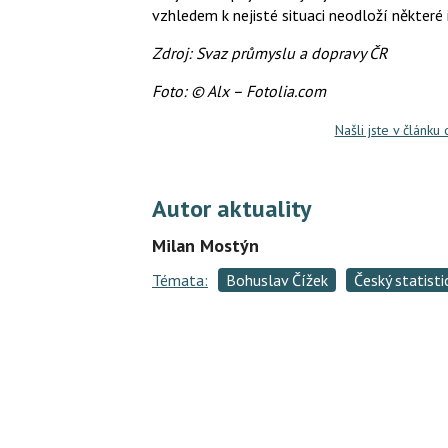
vzhledem k nejisté situaci neodloží některé 
Zdroj: Svaz průmyslu a dopravy ČR
Foto: © Alx – Fotolia.com
Našli jste v článku
Autor aktuality
Milan Mostýn
Témata:
Bohuslav Čížek
Český statisti