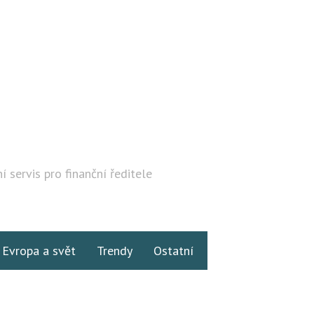
í servis pro finanční ředitele
Hledat
Evropa a svět
Trendy
Ostatní