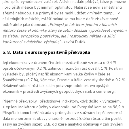
jako spíše vyhodnocení zakázek. A těch i nadále přibývá, takže je možné
i pro příští měsíce být mírným optimistou. Nabírat se noví zaměstnanci
zřejmě nebudou, ale průmysl by se mohl udržet v mírném tempu i v
následujících měsících, zvlášť pokud se mu bude dařit získávat nové
odběratele jako doposud.
„Průmysl je tak letos jedním z hlavních
motorů české ekonomiky, který se zatím dokázal vypořádávat nejenom
se slabou evropskou poptávkou, ale i rostoucími náklady a sílící
konkurencí z dalekého východu,“
uzavírá Dufek.
3. 8.
Data z eurozóny pozitivně překvapila
Její ekonomika ve druhém čtvrtletí mezičtvrtletně vzrostla o 0,4 %
oproti očekávaným 0,2 %, zatímco meziroční růst dosáhl 1 %. Pozitivní
výsledek byl plošný napříč ekonomikami velké čtyřky v čele se
Španělskem (+0,7 %), Německo, Francie a Itálie vzrostly shodně o 0,2 %.
Relativně solidní růst tak zatím potvrzuje odolnost evropských
ekonomik v prostředí zvýšených geopolitických rizik a cen energií.
Příjemně překvapily i předstihové indikátory, když došlo k výraznému
zlepšení indikátoru důvěry v ekonomiku od Evropské komise na 96,9 b.
Přispěla k tomu lepší nálada v průmyslu i ve službách. Lepší evropská
data mohou zmírnit obavy ohledně hospodářského růstu, a tím posílit
sázky na zvýšení sazeb ECB, od které analytici očekávají v září zvýšení