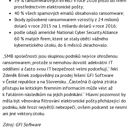
59 % ransomwarových infekcí v roce 2016 přišlo do firem
e
i
b
X
prostřednictvím elektronické pošty;
o
40 % všech spamových emailů obsahovalo ransomware;
o
k
škody způsobené ransomwarem vzrostly z 24 milionů
u
dolarů v roce 2015 na 1 miliardu dolarů v roce 2016;
podle údajů americké National Cyber Security Alliance
60 % malých firem, které se staly obětí vážného
kybernetického útoku, do 6 měsíců zkrachovalo.
„SMB společnosti jsou skupinou podniků nejvíce ohroženou
ransomwarem, protože si nemohou dovolit adekvátní IT
oddělení a často svou IT bezpečnost velmi podceňují,“ řekl
Zdeněk Bínek zodpovědný za prodej řešení GFI Software
v České republice a na Slovensku. „Částečná či úplná ztráta
přístupu ke kritickým firemním informacím může vést až
k fatálním následkům na jejich podnikání.“ Hlavní pozornost by
měla být věnována filtrování elektronické pošty přicházející do
podniku, kde hrozí největší nebezpečí, ovšem podcenit se nesmí
ani jiné vektory útoku.
Zdroj: GFI Software