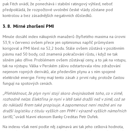
pak Fitch uvádí, že ponechává i stabilní ratingový výhled, neboť
předpokládá, že rozpočtové uvolnění české vlády zůstane pod
kontrolou a bez zásadnějších negativních důsledků.
3. 8.
Mírné zhoršení PMI
Minule dosáhl index nákupních manažerů čtyřletého maxima na úrovni
53,9, v červenci ovšem přece jen optimismus napříč průmyslem
korigoval a PMI klesl na 52,2 bodu. Stále ovšem zůstává v pozitivním
pásmu nad 50 body, což znamená pokračování růstu, i když ne tak
silném jako dříve. Problémem ovšem zůstávají ceny, a to jak na vstupu,
tak na výstupu. Válka v Perském zálivu odstartovala vlnu zdražování
nejenom ropných derivátů, ale především plynu a s ním spojené
elektrické energie. Firmy mají tento zásah z první ruky, protože častou
fungují na spotových cenách.
„Přehlédnout, že plyn nyní stojí skoro dvojnásobek toho, co v zimě,
rozhodně nelze. Elektřina je nyní v létě také dražší než v zimě, což se
do nákladů firem také propisuje. A zapomenout ne
ní možné
ani na
dražší logistiku z titulu vyšších cen PHM i výrazně vyšších námořních
tarifů,“
uvádí hlavní ekonom Banky Creditas Petr Dufek.
Na indexu však není podle něj zajímavá ani tak jeho celková hodnota,