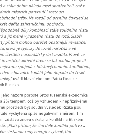
ů a stále dobrá nálada mezi spotřebiteli, což v
dních měsících potvrzují i rostoucí
bchodní tržby. Na rozdíl od prvního čtvrtletí se
krát dařilo zahraničnímu obchodu,
ěpodobně díky kombinaci stále solidního růstu
ů a již méně výrazného růstu dovozů. Slabší
ty přitom mohou odrážet opatrnější investiční
itu, která je typicky dovozně náročná a ve
m čtvrtletí hospodářský růst brzdila. Právě ve
í investiční aktivitě firem se tak mohla projevit
 nejistota spojená s blízkovýchodním konfliktem,
jeden z hlavních kanálů jeho dopadu do české
miky,“
uvádí hlavní ekonom Patria Finance
ik Rusinko.
 jeho názoru poroste letos tuzemská ekonomika
a 2% tempem, což by vzhledem k nepříznivému
ímu prostředí byl solidní výsledek. Rizika jsou
stále vychýlená spíše negativním směrem. Tím
ím zůstává znovu eskalující konflikt na Blízkém
odě.
„Platí přitom, že čím déle konflikt potrvá a
éle zůstanou ceny energií zvýšené, tím