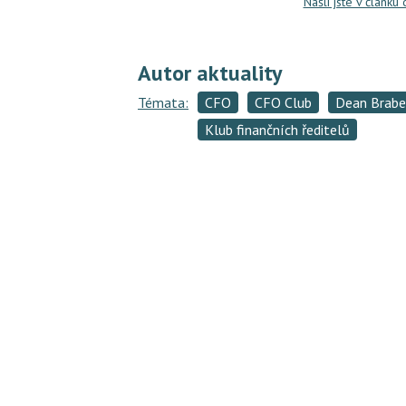
Našli jste v článku
Autor aktuality
Témata:
CFO
CFO Club
Dean Brabe
Klub finančních ředitelů