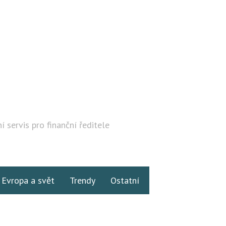
í servis pro finanční ředitele
Hledat
Evropa a svět
Trendy
Ostatní