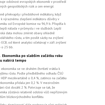
zuje odolnost evropských ekonomik v prostředí
ných geopolitických rizik a cen energií.
mně překvapily i předstihové indikátory, když
 k výraznému zlepšení indikátoru důvěry v
miku od Evropské komise na 96,9 b. Přispěla k
lepší nálada v průmyslu i ve službách. Lepší
ská data mohou zmírnit obavy ohledně
dářského růstu, a tím posílit sázky na zvýšení
 ECB, od které analytici očekávají v září zvýšení
 o 25 bb.
7.
Ekonomika po slabším začátku roku
u nabírá tempo
 ekonomika se ve druhém čtvrtletí vrátila k
ejšímu růstu. Podle předběžného odhadu ČSÚ
l HDP mezikvartálně o 0,4 %, zatímco na začátku
ekonomika přidala jen 0,2 %. V meziročním
ání růst dosáhl 2 %. Potvrzuje se tak, že
mika zůstává relativně odolná vůči nepříznivým
ům blízkovýchodního konfliktu.
řebu domácností dále podporuje růst reálných