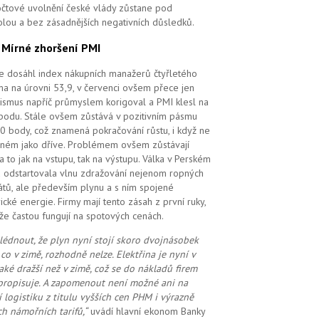
čtové uvolnění české vlády zůstane pod
olou a bez zásadnějších negativních důsledků.
.
Mírné zhoršení PMI
e dosáhl index nákupních manažerů čtyřletého
a na úrovni 53,9, v červenci ovšem přece jen
ismus napříč průmyslem korigoval a PMI klesl na
bodu. Stále ovšem zůstává v pozitivním pásmu
0 body, což znamená pokračování růstu, i když ne
ilném jako dříve. Problémem ovšem zůstávají
 a to jak na vstupu, tak na výstupu. Válka v Perském
u odstartovala vlnu zdražování nejenom ropných
átů, ale především plynu a s ním spojené
rické energie. Firmy mají tento zásah z první ruky,
že častou fungují na spotových cenách.
lédnout, že plyn nyní stojí skoro dvojnásobek
 co v zimě, rozhodně nelze. Elektřina je nyní v
také dražší než v zimě, což se do nákladů firem
propisuje. A zapomenout ne
ní možné
ani na
í logistiku z titulu vyšších cen PHM i výrazně
ch námořních tarifů,“
uvádí hlavní ekonom Banky