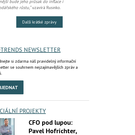
nější bude jeho průsak do inflace i
dářského růstu,“
uzavírá Rusinko.
Další krátké zprávy
OTRENDS NEWSLETTER
nejte si zdarma náš pravidelný informační
etter se souhrnem nejzajímavějších zpráv a
ů.
BJEDNAT
CIÁLNÍ PROJEKTY
CFO pod lupou:
Pavel Hofrichter,