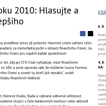
roku 2010: Hlasujte a
KRÁ
epšího
6. 8
Banko
S
S
S
ponec
d
d
d
oku proběhne letos již pošesté. Hlavním cílem udílení této
předb
í
í
í
anažerů za mimořádný počin v oblasti finančního řízení, za
l
l
tlaků
e
e
čního řízení pro úspěch každé společnosti.
l
prost
j
j
t
e
t
st let, kdy jej CFO Club vyhlašuje, mezi finančními
4. 8
e
e
t
n
n
AA-
s to těší a jsme opravdu rádi, že můžeme touto formou
a
a
ho řízení a ocenit ty, kteří jich dosáhli,“ uvádí
F
s
Ratin
a
í
Klubu finančních ředitelů.
c
Zůstá
t
e
i
jeho 
b
X
hodno
o
o
napří
t členové Klubu, Rada a vybraná odborná veřejnost.
k
svém 
ialisté stojící v čele bankovních institucí nebo aktivně
u
stabi