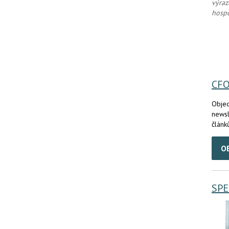
výraz
hospo
CF
Objed
newsl
článk
O
SPE