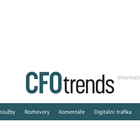
Informačn
 služby
Rozhovory
Komentáře
Digitální trafika