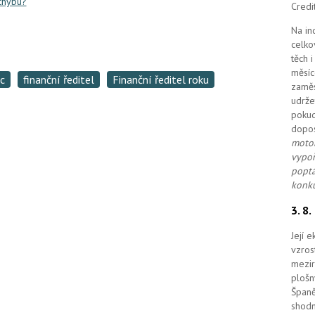
 chybu?
Credi
Na in
celko
těch 
měsíc
c
finanční ředitel
Finanční ředitel roku
zaměs
udrže
pokud
dopo
motor
vypoř
poptá
konku
3. 8
Její 
vzros
mezir
plošn
Španě
shodn