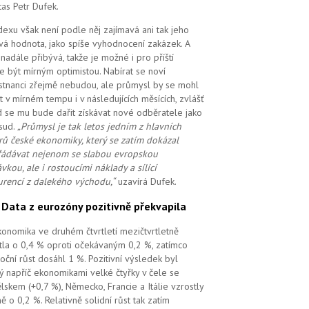
tas Petr Dufek.
dexu však není podle něj zajímavá ani tak jeho
vá hodnota, jako spíše vyhodnocení zakázek. A
i nadále přibývá, takže je možné i pro příští
e být mírným optimistou. Nabírat se noví
tnanci zřejmě nebudou, ale průmysl by se mohl
t v mírném tempu i v následujících měsících, zvlášť
 se mu bude dařit získávat nové odběratele jako
sud.
„Průmysl je tak letos jedním z hlavních
ů české ekonomiky, který se zatím dokázal
ádávat nejenom se slabou evropskou
vkou, ale i rostoucími náklady a sílící
rencí z dalekého východu,“
uzavírá Dufek.
.
Data z eurozóny pozitivně překvapila
ekonomika ve druhém čtvrtletí mezičtvrtletně
tla o 0,4 % oproti očekávaným 0,2 %, zatímco
oční růst dosáhl 1 %. Pozitivní výsledek byl
ý napříč ekonomikami velké čtyřky v čele se
lskem (+0,7 %), Německo, Francie a Itálie vzrostly
ě o 0,2 %. Relativně solidní růst tak zatím