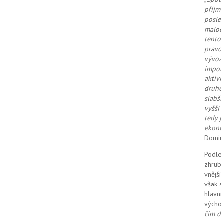
příjm
posle
maloo
tento
pravd
vývoz
impor
aktiv
druhé
slabš
vyšší
tedy 
ekono
Domin
Podle
zhrub
vnějš
však 
hlavn
vých
čím d