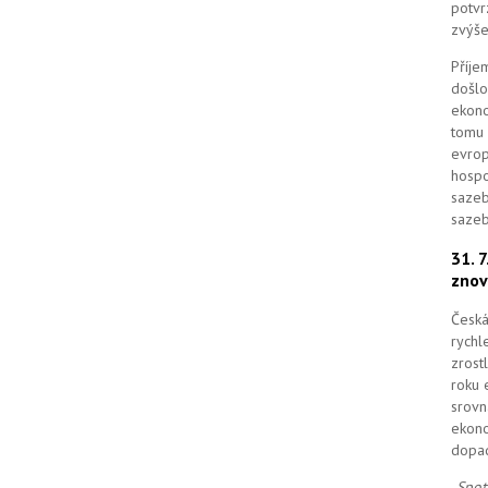
potvr
zvýše
Příje
došlo
ekono
tomu 
evrop
hospo
sazeb
sazeb
31. 
znov
Česká
rychl
zrost
roku 
srovn
ekono
dopad
„
Spot