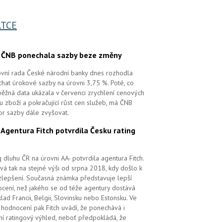
TCE
.
ČNB ponechala sazby beze změny
vní rada České národní banky dnes rozhodla
hat úrokové sazby na úrovni 3,75 %. Poté, co
ěžná data ukázala v červenci zrychlení cenových
 u zboží a pokračující růst cen služeb, má ČNB
or sazby dále zvyšovat.
.
Agentura Fitch potvrdila Česku rating
g dluhu ČR na úrovni AA- potvrdila agentura Fitch.
vá tak na stejné výši od srpna 2018, kdy došlo k
zlepšení. Současná známka představuje lepší
cení, než jakého se od téže agentury dostává
klad Francii, Belgii, Slovinsku nebo Estonsku. Ve
hodnocení pak Fitch uvádí, že ponechává i
lní ratingový výhled, neboť předpokládá, že