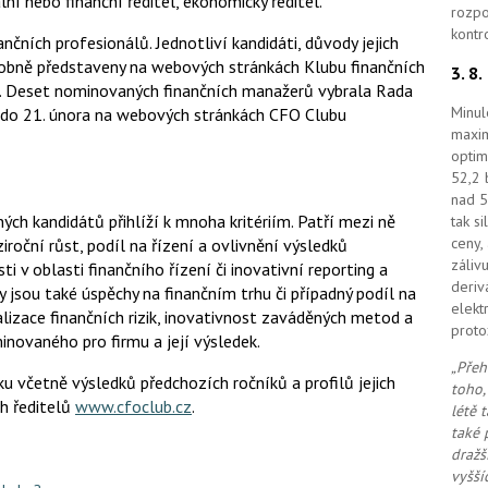
lní nebo finanční ředitel, ekonomický ředitel.
rozpo
kontr
čních profesionálů. Jednotliví kandidáti, důvody jejich
robně představeny na webových stránkách Klubu finančních
3. 8
. Deset nominovaných finančních manažerů vybrala Rada
Minul
ré do 21. února na webových stránkách CFO Clubu
maxim
optim
52,2 
nad 5
ch kandidátů přihlíží k mnoha kritériím. Patří mezi ně
tak s
ceny,
roční růst, podíl na řízení a ovlivnění výsledků
záliv
v oblasti finančního řízení či inovativní reporting a
deriv
 jsou také úspěchy na finančním trhu či případný podíl na
elekt
lizace finančních rizik, inovativnost zaváděných metod a
proto
inovaného pro firmu a její výsledek.
„Přeh
ku včetně výsledků předchozích ročníků a profilů jejich
toho,
ch ředitelů
www.cfoclub.cz
.
létě 
také 
dražš
vyšší