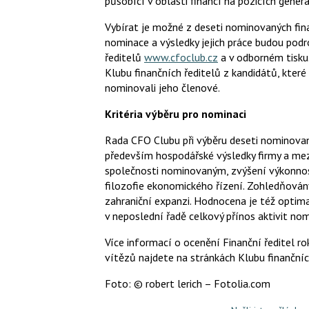
působící v oblasti financí na pozicích generá
Vybírat je možné z deseti nominovaných finan
nominace a výsledky jejich práce budou pod
ředitelů
www.cfoclub.cz
a v odborném tisku
Klubu finančních ředitelů z kandidátů, kte
nominovali jeho členové.
Kritéria výběru pro nominaci
Rada CFO Clubu při výběru deseti nominovaný
především hospodářské výsledky firmy a mezi
společnosti nominovaným, zvýšení výkonnosti 
filozofie ekonomického řízení. Zohledňovány
zahraniční expanzi. Hodnocena je též optima
v neposlední řadě celkový přínos aktivit nom
Více informací o ocenění Finanční ředitel ro
vítězů najdete na stránkách Klubu finanční
Foto: © robert lerich – Fotolia.com